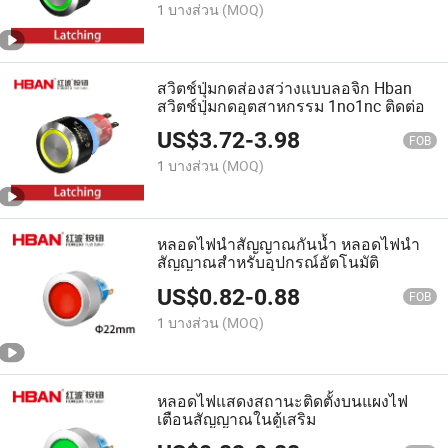
1 บางส่วน
(MOQ)
สวิตช์ปุ่มกดส่องสว่างแบบลอจิก Hban
สวิตช์ปุ่มกดอุตสาหกรรม 1no1nc ติดต่อ
US$
3.72
-
3.98
FOB
1 บางส่วน
(MOQ)
หลอดไฟนำสัญญาณกันน้ำ หลอดไฟนำ
สัญญาณสำหรับอุปกรณ์อัตโนมัติ
US$
0.82
-
0.88
FOB
1 บางส่วน
(MOQ)
หลอดไฟแสดงสถานะติดตั้งบนแผงไฟ
เตือนสัญญาณในตู้เสริม