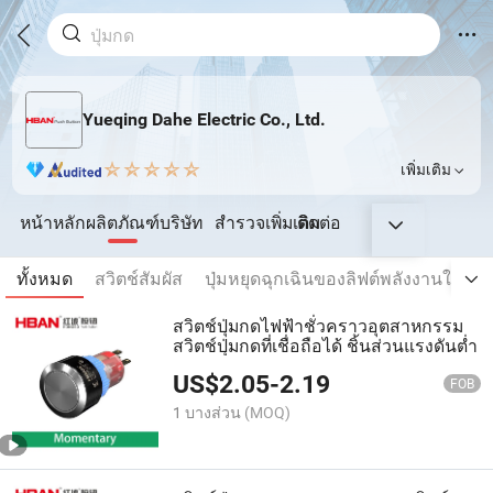
Yueqing Dahe Electric Co., Ltd.
เพิ่มเติม
หน้าหลัก
ผลิตภัณฑ์
บริษัท
สำรวจเพิ่มเติม
ติดต่อ
ทั้งหมด
สวิตช์สัมผัส
ปุ่มหยุดฉุกเฉินของลิฟต์พลังงานใหม่
สวิตช์ปุ่มกดไฟฟ้าชั่วคราวอุตสาหกรรม
สวิตช์ปุ่มกดที่เชื่อถือได้ ชิ้นส่วนแรงดันต่ำ
US$
2.05
-
2.19
FOB
1 บางส่วน
(MOQ)