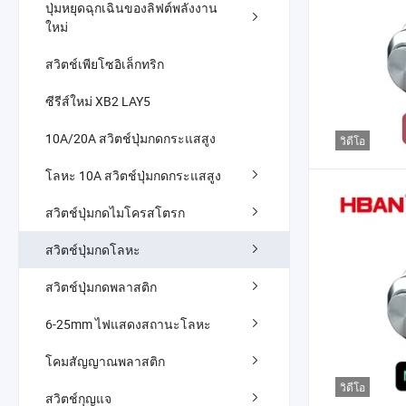
ปุ่มหยุดฉุกเฉินของลิฟต์พลังงาน
ใหม่
สวิตช์เพียโซอิเล็กทริก
ซีรีส์ใหม่ XB2 LAY5
10A/20A สวิตช์ปุ่มกดกระแสสูง
วิดีโอ
โลหะ 10A สวิตช์ปุ่มกดกระแสสูง
สวิตช์ปุ่มกดไมโครสโตรก
สวิตช์ปุ่มกดโลหะ
สวิตช์ปุ่มกดพลาสติก
6-25mm ไฟแสดงสถานะโลหะ
โคมสัญญาณพลาสติก
วิดีโอ
สวิตช์กุญแจ