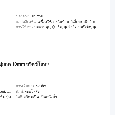
ของคุณ:
แบนราบ
แอปพลิเคชัน:
เครื่องใช้ภายในบ้าน, อิเล็กทรอนิกส์, แสงสว่าง, อุตสาหกรรม
การใช้งาน:
ปุ่มควบคุม, ปุ่มเริ่ม, ปุ่มจำกัด, ปุ่มรีเซ็ต, ปุ่มตรวจสอบ, สลับการเล่น, หลุดออกจากขั้วต่อ, สวิตช์เปลี่ยน, สวิตช์ควบคุม
ำปุ่มกด 10mm สวิตช์โลหะ
การเดินสาย:
Solder
ุตสาหกรรม
พิมพ์:
คอมโพสิต
เปลี่ยน, สวิตช์ควบคุม
ใจดี:
สวิตช์เปิด - ปิดหนึ่งขั้ว