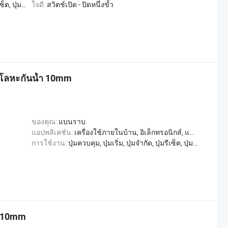
เปลี่ยน, สวิตช์ควบคุม
ใจดี:
สวิตช์เปิด - ปิดหนึ่งขั้ว
นโลหะกันน้ำ 10mm
ของคุณ:
แบนราบ
แอปพลิเคชัน:
เครื่องใช้ภายในบ้าน, อิเล็กทรอนิกส์, แสงสว่าง, อุตสาหกรรม
การใช้งาน:
ปุ่มควบคุม, ปุ่มเริ่ม, ปุ่มจำกัด, ปุ่มรีเซ็ต, ปุ่มตรวจสอบ, สลับการเล่น, หลุดออกจากขั้วต่อ, สวิตช์เปลี่ยน, สวิตช์ควบคุม
น 10mm