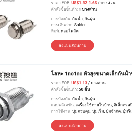
ราคา FOB:
/ บางส่วน
US$1.52-1.63
คำสั่งซื้อขั้นต่ำ:
1 บางส่วน
การป้องกัน:
กันน้ำ, กันฝุ่น
การเดินสาย:
Solder
พิมพ์:
คอมโพสิต
ส่งแบบสอบถาม
โลหะ 1no1nc หัวสูงขนาดเล็กกันน้
ราคา FOB:
/ บางส่วน
US$1.13
คำสั่งซื้อขั้นต่ำ:
50 ชิ้น
การป้องกัน:
กันน้ำ, กันฝุ่น
แอปพลิเคชัน:
เครื่องใช้ภายในบ้าน, อิเล็กทรอนิกส์, แสงสว่าง, อ
การใช้งาน:
ปุ่มควบคุม, ปุ่มเริ่ม, ปุ่มจำกัด, ปุ่มรีเซ็ต, ปุ่มตรวจสอบ, สลับการเล่น, หลุดออกจากขั้วต่อ, สวิตช์
ส่งแบบสอบถาม