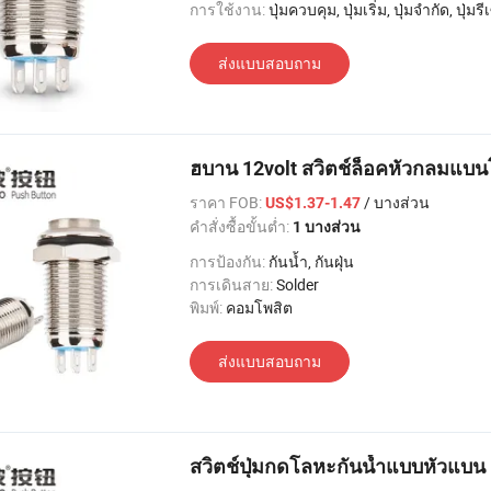
การใช้งาน:
ปุ่มควบคุม, ปุ่มเริ่ม, ปุ่มจำกัด, ปุ่มรีเซ็ต, ปุ่มตรวจสอบ, สลับการเล่น, หลุดออกจากขั้วต่อ, สวิตช์
ส่งแบบสอบถาม
ฮบาน 12volt สวิตช์ล็อคหัวกลมแบ
ราคา FOB:
/ บางส่วน
US$1.37-1.47
คำสั่งซื้อขั้นต่ำ:
1 บางส่วน
การป้องกัน:
กันน้ำ, กันฝุ่น
การเดินสาย:
Solder
พิมพ์:
คอมโพสิต
ส่งแบบสอบถาม
สวิตช์ปุ่มกดโลหะกันน้ำแบบหัวแบ