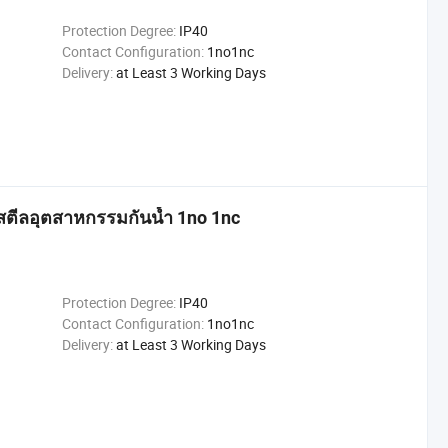
Protection Degree:
IP40
Contact Configuration:
1no1nc
Delivery:
at Least 3 Working Days
ตีลอุตสาหกรรมกันน้ำ 1no 1nc
Protection Degree:
IP40
Contact Configuration:
1no1nc
Delivery:
at Least 3 Working Days