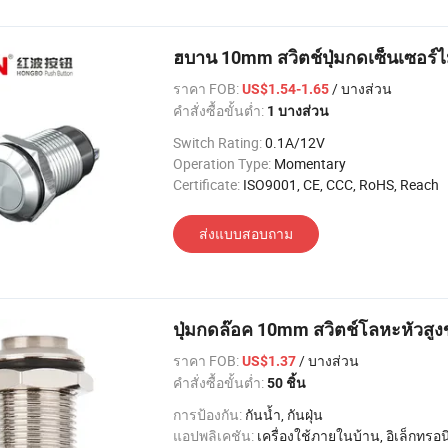
ฮบาน 10mm สวิตช์ปุ่มกดเซ็นเซอ
ราคา FOB:
/ บางส่วน
US$1.54-1.65
คำสั่งซื้อขั้นต่ำ:
1 บางส่วน
Switch Rating:
0.1A/12V
Operation Type:
Momentary
Certificate:
ISO9001, CE, CCC, RoHS, Reach
ส่งแบบสอบถาม
ปุ่มกดล๊อค 10mm สวิตช์โลหะหัวสู
ราคา FOB:
/ บางส่วน
US$1.37
คำสั่งซื้อขั้นต่ำ:
50 ชิ้น
การป้องกัน:
กันน้ำ, กันฝุ่น
แอปพลิเคชัน:
เครื่องใช้ภายในบ้าน, อิเล็กทรอนิกส์, แสงสว่าง, อ