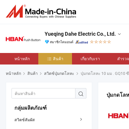
Yueqing Dahe Electric Co., Ltd.
สมาชิกไดมอนด์
หน้าหลัก
สินค้า
เกี่ยวกับเรา
สำรวจเ
หน้าหลัก
สินค้า
สวิตช์ปุ่มกดโลหะ
ปุ่มกดโลหะ 10 มม . GQ10 ซีรี
ปุ่มกดโลหะ
กลุ่มผลิตภัณฑ์
สวิตช์สัมผัส