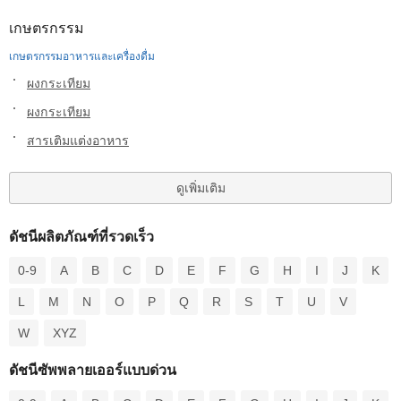
เกษตรกรรม
เกษตรกรรมอาหารและเครื่องดื่ม
ผงกระเทียม
ผงกระเทียม
สารเติมแต่งอาหาร
ดูเพิ่มเติม
ดัชนีผลิตภัณฑ์ที่รวดเร็ว
0-9
A
B
C
D
E
F
G
H
I
J
K
L
M
N
O
P
Q
R
S
T
U
V
W
XYZ
ดัชนีซัพพลายเออร์แบบด่วน