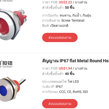
ราคา FOB:
/ บางส่วน
US$2.22
คำสั่งซื้อขั้นต่ำ:
50 ชิ้น
การป้องกัน:
ทนทาน, กันน้ำ, กันฝุ่น
การเดินสาย:
Screw Terminal
พิมพ์:
เปิดตามปกติ
ส่งแบบสอบถาม
สัญญาณ IP67 flat Metal Round Hea
ราคา FOB:
/ บางส่วน
US$1.94
คำสั่งซื้อขั้นต่ำ:
40 ชิ้น
ประเภทหลอดไฟ:
ไฟ LED
ระดับ IP:
IP67
การรับรอง:
CCC, CE, RoHS, ISO
ส่งแบบสอบถาม