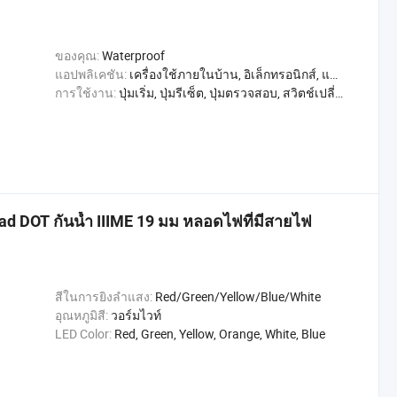
ของคุณ:
Waterproof
แอปพลิเคชัน:
เครื่องใช้ภายในบ้าน, อิเล็กทรอนิกส์, แสงสว่าง, อุตสาหกรรม, อพาร์ทเมนท์ / วิลล่า, โรงแรม, การค้า, หน้าแรก
การใช้งาน:
ปุ่มเริ่ม, ปุ่มรีเซ็ต, ปุ่มตรวจสอบ, สวิตช์เปลี่ยน
d DOT กันน้ำ IIIME 19 มม หลอดไฟที่มีสายไฟ
สีในการยิงลำแสง:
Red/Green/Yellow/Blue/White
อุณหภูมิสี:
วอร์มไวท์
LED Color:
Red, Green, Yellow, Orange, White, Blue