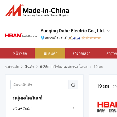
Yueqing Dahe Electric Co., Ltd.
สมาชิกไดมอนด์
หน้าหลัก
สินค้า
เกี่ยวกับเรา
สำรวจเ
หน้าหลัก
สินค้า
6-25mm ไฟแสดงสถานะโลหะ
19 มม
19 มม
รว
กลุ่มผลิตภัณฑ์
สวิตช์สัมผัส