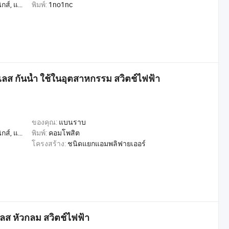
, การค้า, หน้าแรก
พิมพ์:
1no1nc
ส กันน้ำ ใช้ในอุตสาหกรรม สวิตช์ไฟฟ้า
ของคุณ:
แบนราบ
, การค้า, หน้าแรก
พิมพ์:
คอมโพสิต
โครงสร้าง:
ชนิดแยกแอมพลิฟายเออร์
ลส หัวกลม สวิตช์ไฟฟ้า