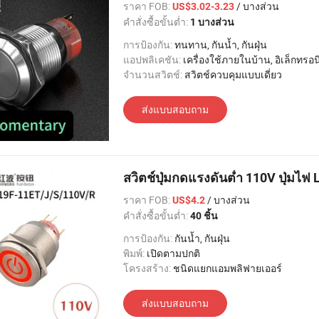
ราคา FOB:
/ บางส่วน
US$3.02-3.23
คำสั่งซื้อขั้นต่ำ:
1 บางส่วน
การป้องกัน:
ทนทาน, กันน้ำ, กันฝุ่น
แอปพลิเคชัน:
เครื่องใช้ภายในบ้าน, อิเล็กทรอนิกส์, แสงสว่าง, อุตสาหกรรม, อพาร์ทเมนท์ / วิลล่า, โรงแรม
จำนวนสวิตช์:
สวิตช์ควบคุมแบบเดี่ยว
ส่งแบบสอบถาม
สวิตช์ปุ่มกดแรงดันต่ำ 110V ปุ่มไฟ 
ราคา FOB:
/ บางส่วน
US$4.2
คำสั่งซื้อขั้นต่ำ:
40 ชิ้น
การป้องกัน:
กันน้ำ, กันฝุ่น
พิมพ์:
เปิดตามปกติ
โครงสร้าง:
ชนิดแยกแอมพลิฟายเออร์
ส่งแบบสอบถาม