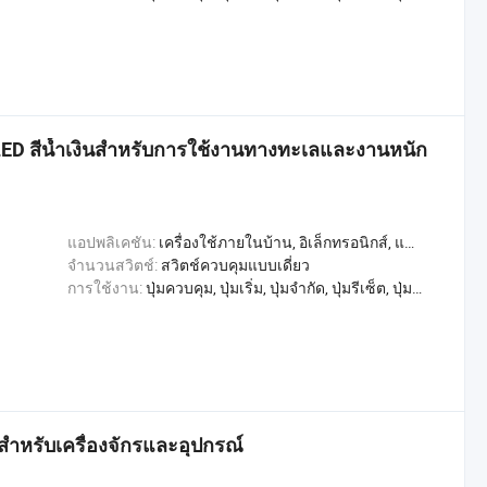
LED สีน้ำเงินสำหรับการใช้งานทางทะเลและงานหนัก
แอปพลิเคชัน:
เครื่องใช้ภายในบ้าน, อิเล็กทรอนิกส์, แสงสว่าง, อุตสาหกรรม, อพาร์ทเมนท์ / วิลล่า, โรงแรม, การค้า, หน้าแรก
จำนวนสวิตช์:
สวิตช์ควบคุมแบบเดี่ยว
การใช้งาน:
ปุ่มควบคุม, ปุ่มเริ่ม, ปุ่มจำกัด, ปุ่มรีเซ็ต, ปุ่มตรวจสอบ, สลับการเล่น, หลุดออกจากขั้วต่อ, สวิตช์เปลี่ยน, สวิตช์ควบคุม
งสำหรับเครื่องจักรและอุปกรณ์