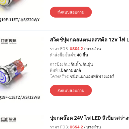
ส่งแบบสอบถาม
สวิตช์ปุ่มกดสแตนเลสสตีล 12V ไฟ 
ราคา FOB:
/ บางส่วน
US$4.2
คำสั่งซื้อขั้นต่ำ:
40 ชิ้น
การป้องกัน:
กันน้ำ, กันฝุ่น
พิมพ์:
เปิดตามปกติ
โครงสร้าง:
ชนิดแยกแอมพลิฟายเออร์
ส่งแบบสอบถาม
ปุ่มกดล๊อค 24V ไฟ LED สีเขียวสว่า
ราคา FOB:
/ บางส่วน
US$4.2