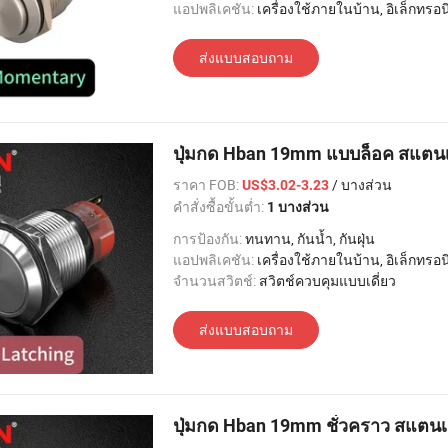
แอปพลิเคชัน:
เครื่องใช้ภายในบ้าน, อิเล็กทรอนิกส์, แสงสว่าง, อุตสาหกรรม, อพาร์ทเมนท์ / วิลล่า, โรงแรม
ส่งแบบสอบถาม
ปุ่มกด Hban 19mm แบบล็อค สแตนเล
ราคา FOB:
/ บางส่วน
US$3.02-3.23
คำสั่งซื้อขั้นต่ำ:
1 บางส่วน
การป้องกัน:
ทนทาน, กันน้ำ, กันฝุ่น
แอปพลิเคชัน:
เครื่องใช้ภายในบ้าน, อิเล็กทรอนิกส์, แสงสว่าง, อุตสาหกรรม, อพาร์ทเมนท์ / วิลล่า, โรงแรม
จำนวนสวิตช์:
สวิตช์ควบคุมแบบเดี่ยว
ส่งแบบสอบถาม
ปุ่มกด Hban 19mm ชั่วคราว สแตนเ