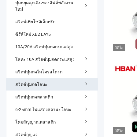
ปุ่มหยุดฉุกเฉินของลิฟต์พลังงาน
ใหม่
สวิตช์เพียโซอิเล็กทริก
ซีรีส์ใหม่ XB2 LAY5
10A/20A สวิตช์ปุ่มกดกระแสสูง
วิดีโอ
โลหะ 10A สวิตช์ปุ่มกดกระแสสูง
สวิตช์ปุ่มกดไมโครสโตรก
สวิตช์ปุ่มกดโลหะ
สวิตช์ปุ่มกดพลาสติก
6-25mm ไฟแสดงสถานะโลหะ
โคมสัญญาณพลาสติก
วิดีโอ
สวิตช์กุญแจ