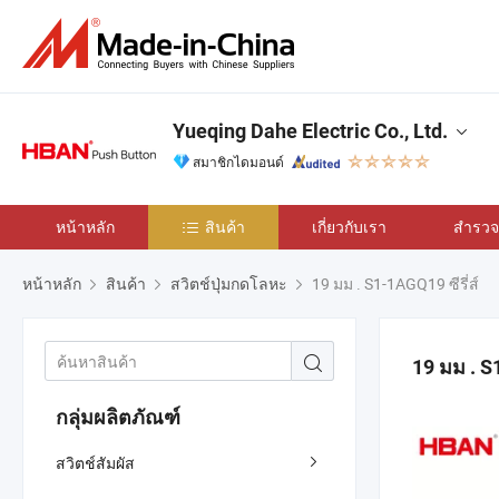
Yueqing Dahe Electric Co., Ltd.
สมาชิกไดมอนด์
หน้าหลัก
สินค้า
เกี่ยวกับเรา
สำรวจเ
หน้าหลัก
สินค้า
สวิตช์ปุ่มกดโลหะ
19 มม . S1-1AGQ19 ซีรี่ส์
19 มม . S1
กลุ่มผลิตภัณฑ์
สวิตช์สัมผัส