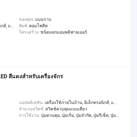
ของคุณ:
แบนราบ
, การค้า, หน้าแรก
พิมพ์:
คอมโพสิต
โครงสร้าง:
ชนิดแยกแอมพลิฟายเออร์
LED สีแดงสำหรับเครื่องจักร
แอปพลิเคชัน:
เครื่องใช้ภายในบ้าน, อิเล็กทรอนิกส์, แสงสว่าง, อุตสาหกรรม, อพาร์ทเมนท์ / วิลล่า, โรงแรม, การค้า, หน้าแรก
จำนวนสวิตช์:
สวิตช์ควบคุมแบบเดี่ยว
การใช้งาน:
ปุ่มควบคุม, ปุ่มเริ่ม, ปุ่มจำกัด, ปุ่มรีเซ็ต, ปุ่มตรวจสอบ, สลับการเล่น, หลุดออกจากขั้วต่อ, สวิตช์เปลี่ยน, สวิตช์ควบคุม