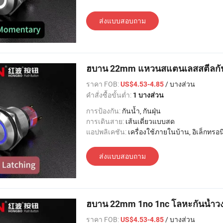
ส่งแบบสอบถาม
ฮบาน 22mm แหวนสแตนเลสสตีลกันน้
ราคา FOB:
/ บางส่วน
US$4.53-4.85
คำสั่งซื้อขั้นต่ำ:
1 บางส่วน
การป้องกัน:
กันน้ำ, กันฝุ่น
การเดินสาย:
เส้นเดี่ยวแบบสด
แอปพลิเคชัน:
เครื่องใช้ภายในบ้าน, อิเล็กทรอนิกส์, แสงสว่าง, อุตสาหกรรม, อพาร์ทเมนท์ / วิลล่า, โรงแรม
ส่งแบบสอบถาม
ฮบาน 22mm 1no 1nc โลหะกันน้ำวง
ราคา FOB:
/ บางส่วน
US$4.53-4.85