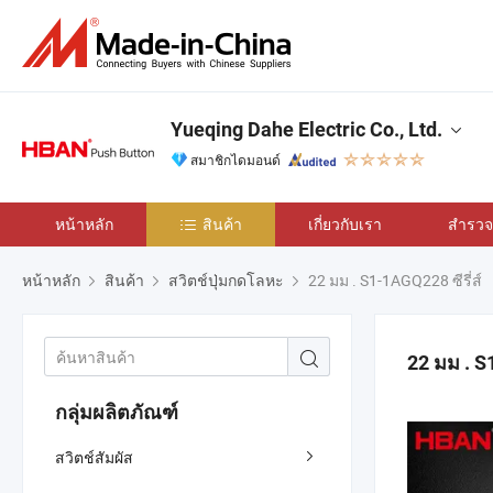
Yueqing Dahe Electric Co., Ltd.
สมาชิกไดมอนด์
หน้าหลัก
สินค้า
เกี่ยวกับเรา
สำรวจเ
หน้าหลัก
สินค้า
สวิตช์ปุ่มกดโลหะ
22 มม . S1-1AGQ228 ซีรี่ส์
22 มม . S1
กลุ่มผลิตภัณฑ์
สวิตช์สัมผัส