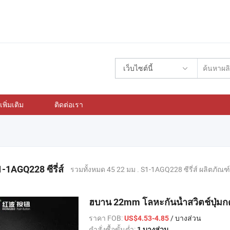
เว็บไซต์นี้
พิ่มเติม
ติดต่อเรา
-1AGQ228 ซีรี่ส์
รวมทั้งหมด 45 22 มม . S1-1AGQ228 ซีรี่ส์ ผลิตภัณฑ์
ฮบาน 22mm โลหะกันน้ำสวิตช์ปุ่ม
ราคา FOB:
/ บางส่วน
US$4.53-4.85
คำสั่งซื้อขั้นต่ำ:
1 บางส่วน