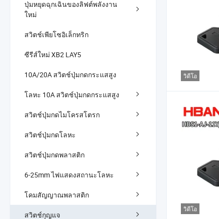
ปุ่มหยุดฉุกเฉินของลิฟต์พลังงาน
ใหม่
สวิตช์เพียโซอิเล็กทริก
ซีรีส์ใหม่ XB2 LAY5
10A/20A สวิตช์ปุ่มกดกระแสสูง
วิดีโอ
โลหะ 10A สวิตช์ปุ่มกดกระแสสูง
สวิตช์ปุ่มกดไมโครสโตรก
สวิตช์ปุ่มกดโลหะ
สวิตช์ปุ่มกดพลาสติก
6-25mm ไฟแสดงสถานะโลหะ
โคมสัญญาณพลาสติก
วิดีโอ
สวิตช์กุญแจ