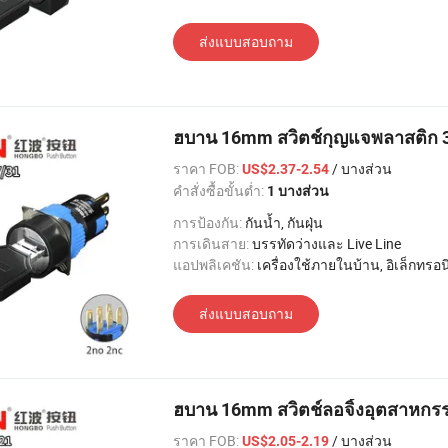
ส่งแบบสอบถาม
ฮบาน 16mm สวิตช์กุญแจพลาสติก 3-
ราคา FOB:
/ บางส่วน
US$2.37-2.54
คำสั่งซื้อขั้นต่ำ:
1 บางส่วน
การป้องกัน:
กันน้ำ, กันฝุ่น
การเดินสาย:
บรรทัดว่างและ Live Line
แอปพลิเคชัน:
เครื่องใช้ภายในบ้าน, อิเล็กทรอนิกส์, แสงสว่าง, อุตสาหกรรม, อพาร์ทเมนท์ / วิลล่า, โรงแรม
ส่งแบบสอบถาม
ฮบาน 16mm สวิตช์ลอจิ้งอุตสาหกรร
ราคา FOB:
/ บางส่วน
US$2.05-2.19