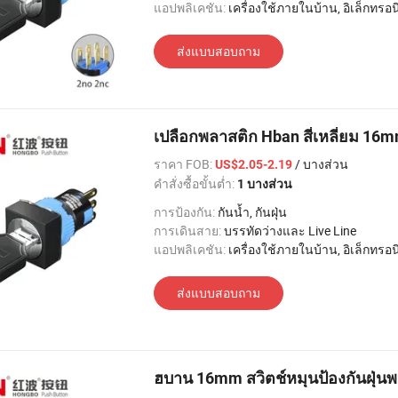
แอปพลิเคชัน:
เครื่องใช้ภายในบ้าน, อิเล็กทรอนิกส์, แสงสว่าง, อุตสาหกรรม, อพาร์ทเมนท์ / วิลล่า, โรงแรม
ส่งแบบสอบถาม
เปลือกพลาสติก Hban สี่เหลี่ยม 16mm
ราคา FOB:
/ บางส่วน
US$2.05-2.19
คำสั่งซื้อขั้นต่ำ:
1 บางส่วน
การป้องกัน:
กันน้ำ, กันฝุ่น
การเดินสาย:
บรรทัดว่างและ Live Line
แอปพลิเคชัน:
เครื่องใช้ภายในบ้าน, อิเล็กทรอนิกส์, แสงสว่าง, อุตสาหกรรม, อพาร์ทเมนท์ / วิลล่า, โรงแรม
ส่งแบบสอบถาม
ฮบาน 16mm สวิตช์หมุนป้องกันฝุ่นพ