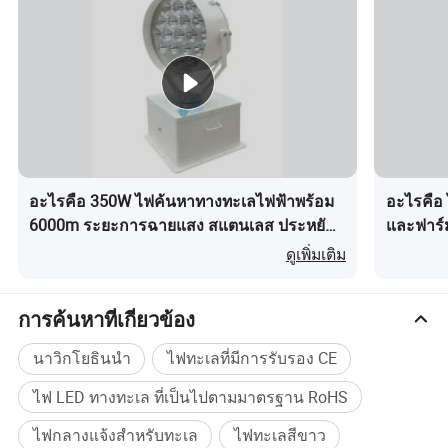
ใกล้มากกว่าฮาโลเจนในขณะที่ ลำแสง
LED แคบ 2 องศาสามารถตอบสนอง
ความต้องการ ใช้งานในเรือได้เป็นอย่าง
ดี ไฟฉาย LED ประสิทธิภาพสูงที่ไม่ต้อง
บำรุงรักษาพร้อมพื้นที่ติดตั้งน้อยเหมาะ
อะไรคือ 350W ไฟค้นหาทางทะเลไฟฟ้าพร้อม
อะไรคือ
สำหรับเรือลาดตระเวนเรือ SAR และเรือ
6000m ระยะการฉายแสง สแตนเลส ประหยัด
และฟาร์ม
พลังงาน สำหรับเรือลาดตระเวน การป้องกัน
ทำงานระ
ดูเพิ่มเติม
ในฟาร์มรวมถึงเรือทำงานเรือซูเปอร์ยอ
ชายฝั่ง และความปลอดภัยของท่าเรือ
ทนทาน I
ชท์และเรือสำราญ รุ่นที่มีกล้องถ่ายภาพ
การค้นหาที่เกี่ยวข้อง
ความร้อนบนบอร์ด
นาวิกโยธินนำ
ไฟทะเลที่มีการรับรอง CE
LCD Marine Search Lights
ไฟ LED ทางทะเล ที่เป็นไปตามมาตรฐาน RoHS
Marine Search ซึ่งจะช่วยให้คุณประหยัดเงินได้
ผลิตภัณฑ์ส่องสว่างระดับมืออาชีพและผู้เชี่ยวชาญและช่าง
ไฟกลางแจ้งสำหรับทะเล
ไฟทะเลสีขาว