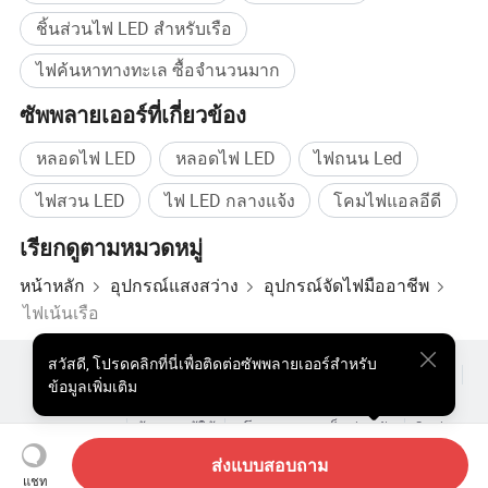
ประกอบ / 30 ปี ผู้เชี่ยวชาญ ในอุตสาหกรรมการผลิต
ชิ้นส่วนไฟ LED สำหรับเรือ
ผลิตภัณฑ์ส่องสว่าง / การค้นหาทางทะเลคุณภาพสูง สว่าง
ไฟค้นหาทางทะเล ซื้อจำนวนมาก
ซัพพลายเออร์ที่เกี่ยวข้อง
หลอดไฟ LED
หลอดไฟ LED
ไฟถนน Led
ไฟสวน LED
ไฟ LED กลางแจ้ง
โคมไฟแอลอีดี
เรียกดูตามหมวดหมู่
หน้าหลัก
อุปกรณ์แสงสว่าง
อุปกรณ์จัดไฟมืออาชีพ
ไฟเน้นเรือ
สวัสดี
,
โปรดคลิกที่นี่เพื่อติดต่อซัพพลายเออร์สำหรับ
ผลิตภัณฑ์ยอดนิยม
สินค้ายอดนิยม ราคา
ขายส่งผลิตภัณฑ์ร้อน
ข้อมูลเพิ่มเติม
ผู้ซื้อสินค้าประเภทสตาร์
เว็บไซต์พีซี
ข้อมูลเชิงลึก
ซองจดหมาย
ข้อตกลงผู้ใช้
นโยบายความเป็นส่วนตัว
ติดต่อ
Copyright © 2026 Focus Technology Co., Ltd. All Rights Reserved
ส่งแบบสอบถาม
แชท