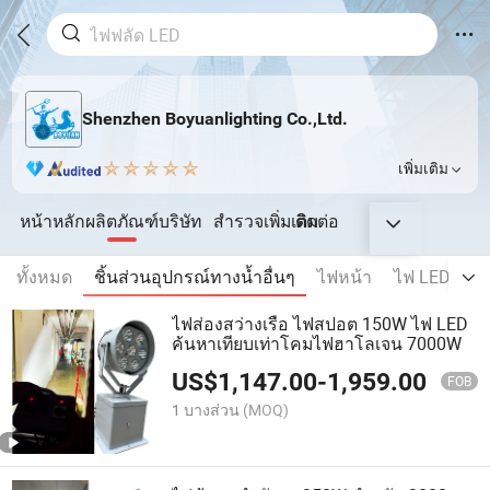
Shenzhen Boyuanlighting Co.,Ltd.
เพิ่มเติม
หน้าหลัก
ผลิตภัณฑ์
บริษัท
สำรวจเพิ่มเติม
ติดต่อ
ทั้งหมด
ชิ้นส่วนอุปกรณ์ทางน้ำอื่นๆ
ไฟหน้า
ไฟ LED ภายใ
ไฟส่องสว่างเรือ ไฟสปอต 150W ไฟ LED
ค้นหาเทียบเท่าโคมไฟฮาโลเจน 7000W
US$
1,147.00
-
1,959.00
FOB
1 บางส่วน
(MOQ)