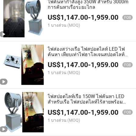
ไฟค้นหากำลังสูง 350W สำหรับ 3000m
การค้นหาเรือระยะไกล
US$
1,147.00
-
1,959.00
FOB
1 บางส่วน
(MOQ)
ไฟส่องสว่างเรือ ไฟสปอตไลท์ LED ไฟ
ค้นหา เทียบเท่าไฟฮาโลเจนสปอตไลท์
8000W
US$
1,147.00
-
1,959.00
FOB
1 บางส่วน
(MOQ)
ไฟสปอตไลท์เรือ 150W ไฟค้นหา LED
สำหรับเรือ ไฟสปอตไลท์ไร้สายพร้อม
รีโมท 12V
US$
1,147.00
-
1,959.00
FOB
1 บางส่วน
(MOQ)