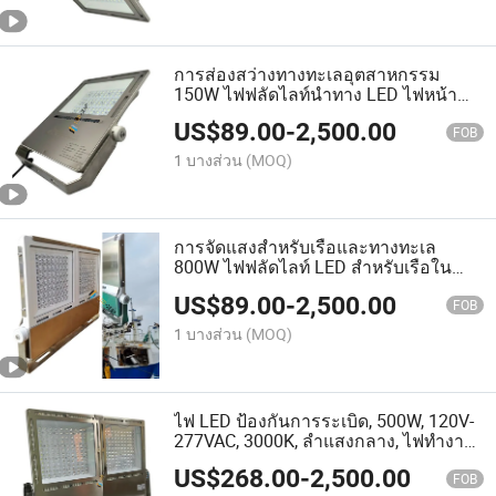
การส่องสว่างทางทะเลอุตสาหกรรม
150W ไฟฟลัดไลท์นำทาง LED ไฟหน้า
12V 24V
US$
89.00
-
2,500.00
FOB
1 บางส่วน
(MOQ)
การจัดแสงสำหรับเรือและทางทะเล
800W ไฟฟลัดไลท์ LED สำหรับเรือใน
ทะเล 5700K
US$
89.00
-
2,500.00
FOB
1 บางส่วน
(MOQ)
ไฟ LED ป้องกันการระเบิด, 500W, 120V-
277VAC, 3000K, ลำแสงกลาง, ไฟทำงาน
ทางทะเล
US$
268.00
-
2,500.00
FOB