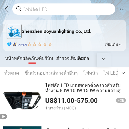
Shenzhen Boyuanlighting Co.,Ltd.
เพิ่มเติม
หน้าหลัก
ผลิตภัณฑ์
บริษัท
สำรวจเพิ่มเติม
ติดต่อ
ทั้งหมด
ชิ้นส่วนอุปกรณ์ทางน้ำอื่นๆ
ไฟหน้า
ไฟ LED ภายใ
ไฟฟลัด LED แบบพกพาชั่วคราวสำหรับ
ทำงาน 80W 100W 150W ความสว่างสูง
กันน้ำ IP66 ไฟฟลัด
US$
11.00
-
575.00
FOB
1 บางส่วน
(MOQ)