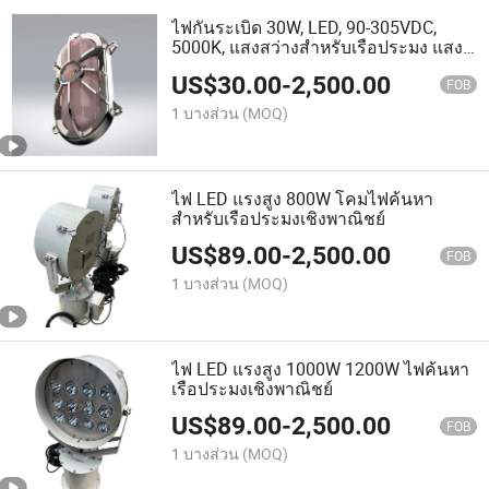
ไฟกันระเบิด 30W, LED, 90-305VDC,
5000K, แสงสว่างสำหรับเรือประมง แสง
สว่างแบบบัลค์เฮด
US$
30.00
-
2,500.00
FOB
1 บางส่วน
(MOQ)
ไฟ LED แรงสูง 800W โคมไฟค้นหา
สำหรับเรือประมงเชิงพาณิชย์
US$
89.00
-
2,500.00
FOB
1 บางส่วน
(MOQ)
ไฟ LED แรงสูง 1000W 1200W ไฟค้นหา
เรือประมงเชิงพาณิชย์
US$
89.00
-
2,500.00
FOB
1 บางส่วน
(MOQ)