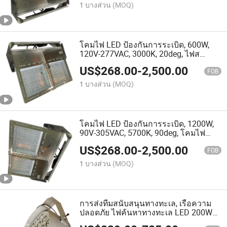
1 บางส่วน
(MOQ)
โคมไฟ LED ป้องกันการระเบิด, 600W,
120V-277VAC, 3000K, 20deg, ไฟส
ปอตไลท์สำหรับเรือ
US$
268.00
-
2,500.00
FOB
1 บางส่วน
(MOQ)
โคมไฟ LED ป้องกันการระเบิด, 1200W,
90V-305VAC, 5700K, 90deg, โคมไฟ
ทำงานทางทะเล
US$
268.00
-
2,500.00
FOB
1 บางส่วน
(MOQ)
การส่งทีมสนับสนุนทางทะเล, เรือความ
ปลอดภัย ไฟค้นหาทางทะเล LED 200W
220V