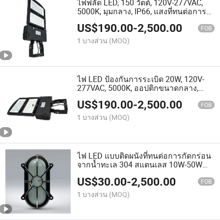
ไฟฟลัด LED, 150 วัตต์, 120V-277VAC,
5000K, มุมกลาง, IP66, แสงที่ทนต่อการ
ระเบิด,
US$
190.00
-
2,500.00
FOB
1 บางส่วน
(MOQ)
ไฟ LED ป้องกันการระเบิด 20W, 120V-
277VAC, 5000K, ออปติกขนาดกลาง,
IP66, แสงสว่างสำหรับเรือ
US$
190.00
-
2,500.00
FOB
1 บางส่วน
(MOQ)
ไฟ LED แบบติดผนังที่ทนต่อการกัดกร่อน
จากน้ำทะเล 304 สแตนเลส 10W-50W
IP67/IP69K Ik10 ป้องกันการระเบิด 100-
US$
30.00
-
2,500.00
277V 3000K สำหรับเรือประมงและการ
FOB
ให้แสงสว่างในทะเล
1 บางส่วน
(MOQ)