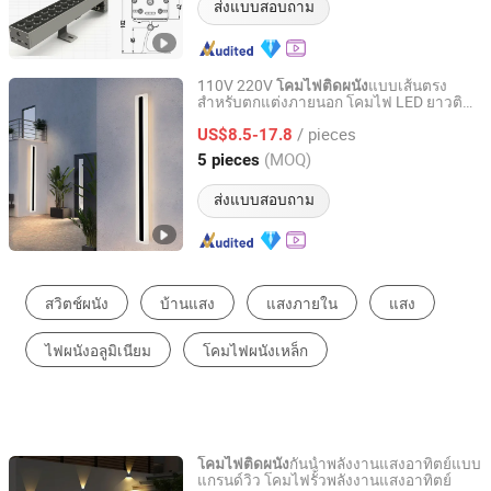
ส่งแบบสอบถาม
110V 220V
แบบเส้นตรง
โคมไฟติดผนัง
สำหรับตกแต่งภายนอก โคมไฟ LED ยาวติด
Anhui Baoyang Lighting Technology Co., Ltd.
ผนัง
/ pieces
US$8.5-17.8
Anhui, China
อัตราจาก 2024
(MOQ)
5 pieces
ส่งแบบสอบถาม
ไฟพลังงานแสงอาทิตย์
โคมไฟติดผนัง
โคมไฟติดผนังภายนอก LED
ไฟย้อมสีตึก LED
ไฟติดผนัง LED
ฟลัดไลท์ LED
กันน้ำพลังงานแสงอาทิตย์แบบ
โคมไฟติดผนัง
แกรนด์วิว โคมไฟรั้วพลังงานแสงอาทิตย์
Zhongshan Grandview Lighting Co., Ltd.