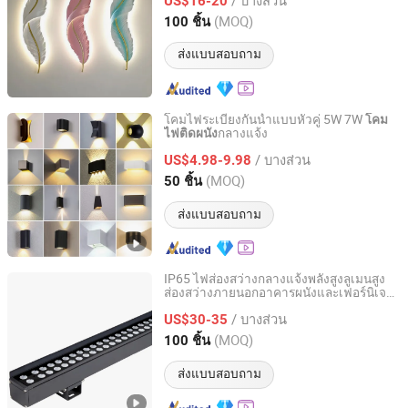
US$16-20
Guangdong, China
อัตราจาก 2019
(MOQ)
100 ชิ้น
ส่งแบบสอบถาม
โคมไฟระเบียงกันน้ำแบบหัวคู่ 5W 7W
โคม
กลางแจ้ง
ไฟติดผนัง
Zhejiang Efon Lighting Co., Ltd.
/ บางส่วน
US$4.98-9.98
Zhejiang, China
อัตราจาก 2023
(MOQ)
50 ชิ้น
ส่งแบบสอบถาม
IP65 ไฟส่องสว่างกลางแจ้งพลังสูงลูเมนสูง
ส่องสว่างภายนอกอาคารผนังและเฟอร์นิเจอร์
World-Dawn Lighting Co., Limited
ไฟ LED วอลล์วอชเชอร์
/ บางส่วน
US$30-35
Guangdong, China
อัตราจาก 2011
(MOQ)
100 ชิ้น
ส่งแบบสอบถาม