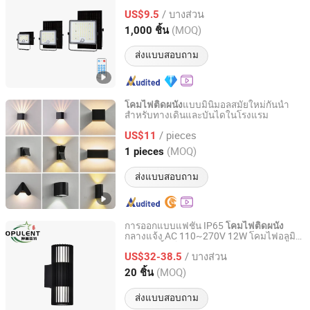
ความสว่างตามช่วงเวลา
/ บางส่วน
US$9.5
Zhejiang, China
อัตราจาก 2025
(MOQ)
1,000 ชิ้น
ส่งแบบสอบถาม
แบบมินิมอลสมัยใหม่กันน้ำ
โคมไฟติดผนัง
สำหรับทางเดินและบันไดในโรงแรม
Fuzhou Reacheight Imp & Exp Co., Ltd.
/ pieces
US$11
Fujian, China
อัตราจาก 2016
(MOQ)
1 pieces
ส่งแบบสอบถาม
การออกแบบแฟชั่น IP65
โคมไฟติดผนัง
กลางแจ้ง AC 110~270V 12W โคมไฟอลูมิ
Wuxi Opulent Led Lighting Technology Co., Ltd
เนียมกันน้ำ โคมไฟสวน LED
/ บางส่วน
US$32-38.5
Jiangsu, China
อัตราจาก 2025
(MOQ)
20 ชิ้น
ส่งแบบสอบถาม