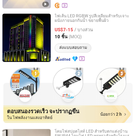
ไฟเส้น LED RGBW รูปสี่เหลี่ยมสำหรับเจาะ
ผนังภายนอกกันน้ำ ขยายพื้นผิว
GUANGZHOU JINGMING LIGHING TECHNOLOGY CO.,LTD.
/ บางส่วน
US$7-15
Guangdong, China
อัตราจาก 2022
(MOQ)
10 ชิ้น
ส่งแบบสอบถาม
ตอบสนองรวดเร็ว จะปรากฏขึ้น
น้อยกว่า 2 h
ใน ไฟพลังงานแสงอาทิตย์
โคมไฟสปอตไลท์ LED สำหรับตกแต่งบ้าน
5W IP44 โคมไฟ LED หรูหราสำหรับโรงแรม