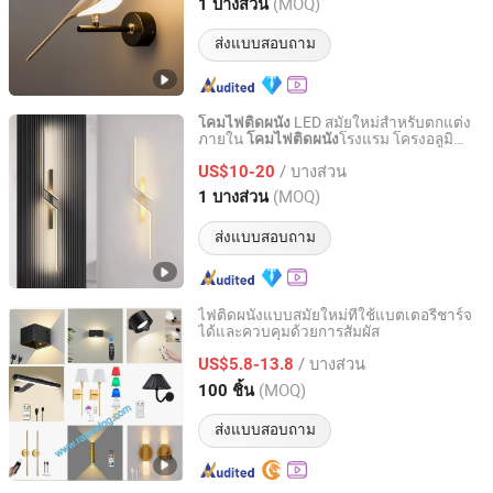
Guangdong, China
อัตราจาก 2023
(MOQ)
1 บางส่วน
ส่งแบบสอบถาม
LED สมัยใหม่สำหรับตกแต่ง
โคมไฟติดผนัง
ภายใน
โรงแรม โครงอลูมิ
โคมไฟติดผนัง
Zhongshan Biggest Lighting Technology Co., Ltd.
เนียมสีดำทอง
/ บางส่วน
US$10-20
Guangdong, China
อัตราจาก 2023
(MOQ)
1 บางส่วน
ส่งแบบสอบถาม
ไฟติดผนังแบบสมัยใหม่ที่ใช้แบตเตอรี่ชาร์จ
ได้และควบคุมด้วยการสัมผัส
Guangzhou Raiseking Electronics Co., Ltd.
/ บางส่วน
US$5.8-13.8
Guangdong, China
อัตราจาก 2022
(MOQ)
100 ชิ้น
ส่งแบบสอบถาม