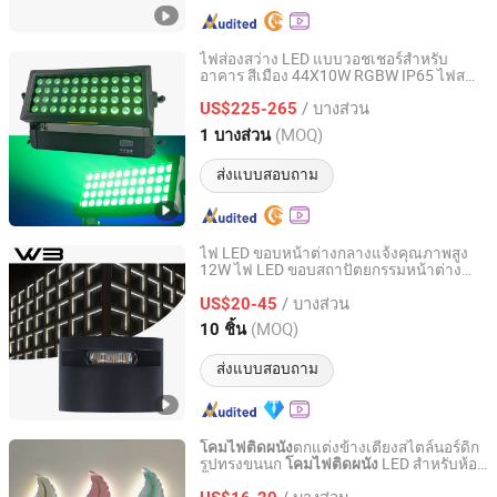
ไฟส่องสว่าง LED แบบวอชเชอร์สำหรับ
อาคาร สีเมือง 44X10W RGBW IP65 ไฟส
Hesheng Stage Lighting Co., Ltd.
เตจ
/ บางส่วน
US$225-265
Guangdong, China
อัตราจาก 2021
(MOQ)
1 บางส่วน
ส่งแบบสอบถาม
ไฟ LED ขอบหน้าต่างกลางแจ้งคุณภาพสูง
12W ไฟ LED ขอบสถาปัตยกรรมหน้าต่าง
Dongguan WBovision Lighting Ltd.,
IP65 ไฟ LED ข้างผนังกลางแจ้งกันสภาพ
/ บางส่วน
อากาศ
US$20-45
Guangdong, China
อัตราจาก 2022
(MOQ)
10 ชิ้น
ส่งแบบสอบถาม
ตกแต่งข้างเตียงสไตล์นอร์ดิก
โคมไฟติดผนัง
รูปทรงขนนก
LED สำหรับห้อง
โคมไฟติดผนัง
Huizhou Homelighting Technology Co., Ltd.
นั่งเล่นและห้องนอน
/ บางส่วน