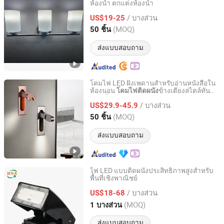
ห้องน้ำ ตกแต่งห้องน้ำ
Zhongshan Greaton Lighting Technology Co., Ltd.
/ บางส่วน
US$19-25
Guangdong, China
อัตราจาก 2023
(MOQ)
50 ชิ้น
ส่งแบบสอบถาม
โคมไฟ LED ฝังเพดานสำหรับอ่านหนังสือใน
ห้องนอน
ข้างเตียงสไตล์ทัน
โคมไฟติดผนัง
Zhejiang Efon Lighting Co., Ltd.
สมัย
เหนือหัวเตียงในโรงแรม
โคมไฟติดผนัง
/ บางส่วน
US$29.9-45.9
Zhejiang, China
อัตราจาก 2023
(MOQ)
50 ชิ้น
ส่งแบบสอบถาม
ไฟ LED แบบติดผนังประสิทธิภาพสูงสำหรับ
พื้นที่เชิงพาณิชย์
Changzhou DNA International Co., Ltd
/ บางส่วน
US$18-68
Jiangsu, China
อัตราจาก 2026
(MOQ)
1 บางส่วน
ส่งแบบสอบถาม