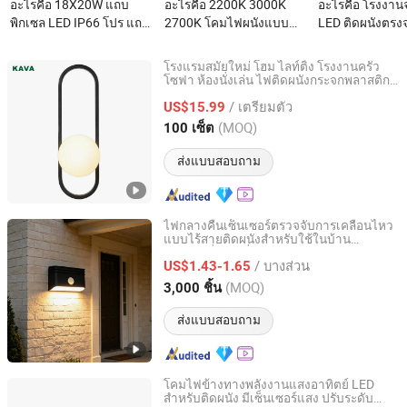
อะไรคือ 18X20W แถบ
อะไรคือ 2200K 3000K
อะไรคือ โรงงา
พิกเซล LED IP66 โปร แถบ
2700K โคมไฟผนังแบบ
LED ติดผนังตรง
ไฟ LED กันน้ำสำหรับผนัง
วงกลมสองทางสำหรับผนัง
โรงงาน, 15W-3
ไฟดีเจ เอฟเฟกต์แฟลช
ภายนอก
เซ็นเซอร์ตรวจจ
โรงแรมสมัยใหม่ โฮม ไลท์ติ้ง โรงงานครัว
แสงเวทีงานปาร์ตี้
เคลื่อนไหว, สำห
โซฟา ห้องนั่งเล่น ไฟติดผนังกระจกพลาสติก
Zhongshan Kava Lighting Co., Ltd.
ยอดนิยม
และทางเดิน
/ เตรียมตัว
US$15.99
Guangdong, China
อัตราจาก 2022
(MOQ)
100 เซ็ต
ส่งแบบสอบถาม
ไฟกลางคืนเซ็นเซอร์ตรวจจับการเคลื่อนไหว
แบบไร้สายติดผนังสำหรับใช้ในบ้าน
Ningbo Qingyang Import and Export Co., Ltd.
แบตเตอรี่ขับเคลื่อน เหมาะสำหรับบันไดและ
/ บางส่วน
ทางเดิน
US$1.43-1.65
Zhejiang, China
อัตราจาก 2025
(MOQ)
3,000 ชิ้น
ส่งแบบสอบถาม
โคมไฟข้างทางพลังงานแสงอาทิตย์ LED
สำหรับติดผนัง มีเซ็นเซอร์แสง ปรับระดับ
Ningbo Langyao Lighting Technology Co., Ltd