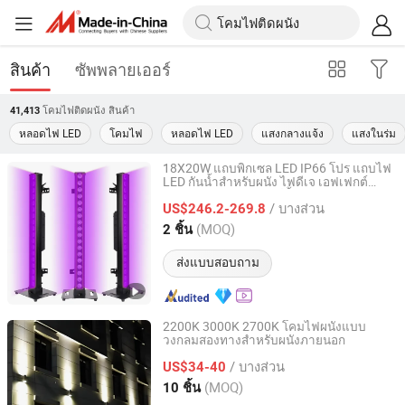
สินค้า
ซัพพลายเออร์
โคมไฟติดผนัง
สินค้า
41,413
หลอดไฟ LED
โคมไฟ
หลอดไฟ LED
แสงกลางแจ้ง
แสงในร่ม
18X20W แถบพิกเซล LED IP66 โปร แถบไฟ
LED กันน้ำสำหรับผนัง ไฟดีเจ เอฟเฟกต์
Mars Stage Lighting & Audio Equipment Co., Ltd.
แฟลช แสงเวทีงานปาร์ตี้
/ บางส่วน
US$246.2-269.8
Guangdong, China
อัตราจาก 2025
(MOQ)
2 ชิ้น
ส่งแบบสอบถาม
2200K 3000K 2700K โคมไฟผนังแบบ
วงกลมสองทางสำหรับผนังภายนอก
GUANGZHOU JINGMING LIGHING TECHNOLOGY CO.,LTD.
/ บางส่วน
US$34-40
Guangdong, China
อัตราจาก 2022
(MOQ)
10 ชิ้น