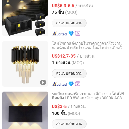
/ บางส่วน
US$5.3-5.6
Guangdong, China
อัตราจาก 2012
(MOQ)
75 ชิ้น
ส่งแบบสอบถาม
โคมไฟตกแต่งภายในราคาถูกจากโรงงาน
ยอดนิยมสำหรับโรงแรม โคมไฟข้างเตียงใน
Zhongshan Konig Co., Ltd.
ห้องนอน โคมไฟคริสตัลติดผนังสมัยใหม่
/ บางส่วน
US$12.7-35
Guangdong, China
อัตราจาก 2022
(MOQ)
1 บางส่วน
ส่งแบบสอบถาม
ระเบียง คอนกรีต ภายนอก สีดำ ขาว
โคมไฟ
LED 8W แสงสีขาวอุ่น 3000K AC85-
ติดผนัง
Yifeng Devon Lighting Co., Ltd.
265V IP54
/ บางส่วน
US$3-5
Guangdong, China
อัตราจาก 2022
(MOQ)
100 ชิ้น
ส่งแบบสอบถาม