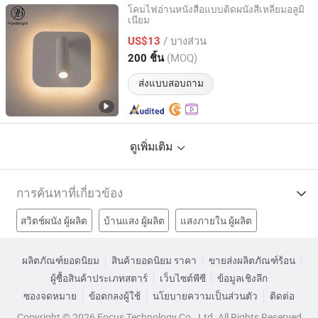
โคมไฟอ่านหนังสือแบบติดผนังสี่เหลี่ยมอลูมิ
เนียม
How Bright Electronics Limited
/ บางส่วน
US$13
Guangdong, China
อัตราจาก 2021
(MOQ)
200 ชิ้น
ส่งแบบสอบถาม
ดูเพิ่มเติม
การค้นหาที่เกี่ยวข้อง
สวิตช์ผนัง ผู้ผลิต
บ้านแสง ผู้ผลิต
แสงภายใน ผู้ผลิต
แสง ผู้ผลิต
ไฟผนังอลูมิเนียมโรงงาน
โคมไฟผนังเหล็กโรงงาน
ผลิตภัณฑ์ยอดนิยม
สินค้ายอดนิยม ราคา
ขายส่งผลิตภัณฑ์ร้อน
ผู้ซื้อสินค้าประเภทสตาร์
เว็บไซต์พีซี
ข้อมูลเชิงลึก
โคมไฟติดผนังโรงงาน
ติดตามแสงโรงงาน
ซองจดหมาย
ข้อตกลงผู้ใช้
นโยบายความเป็นส่วนตัว
ติดต่อ
โคมไฟผนัง LED ราคา
ไฟผนัง LED ราคา
แสงเหล็ก ราคา
Copyright © 2026 Focus Technology Co., Ltd. All Rights Reserved