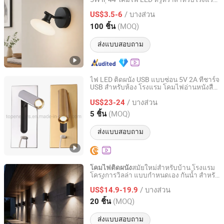
Zhongshan Chaolang Lighting Co., Ltd.
ห้องนั่งเล่น ร้านค้า
/ บางส่วน
US$3.5-6
Guangdong, China
อัตราจาก 2025
(MOQ)
100 ชิ้น
ส่งแบบสอบถาม
ไฟ LED ติดผนัง USB แบบซ่อน 5V 2A ที่ชาร์จ
USB สำหรับห้อง โรงแรม โคมไฟอ่านหนังสือ
Topenergys Electronic Co., Ltd.
ข้างเตียง การตกแต่งสมัยใหม่ โคมไฟ LED
/ บางส่วน
แบบติดผนัง
US$23-24
Guangdong, China
อัตราจาก 2017
(MOQ)
5 ชิ้น
ส่งแบบสอบถาม
สมัยใหม่สำหรับบ้าน โรงแรม
โคมไฟติดผนัง
โครงการวิลล่า แบบกำหนดเอง กันน้ำ สำหรับ
Jiangmen Synno Lighting Co., Ltd.
ติดตั้งภายนอก
/ บางส่วน
US$14.9-19.9
Guangdong, China
อัตราจาก 2020
(MOQ)
20 ชิ้น
ส่งแบบสอบถาม