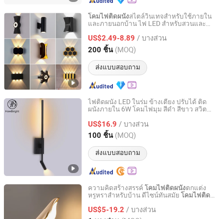
สไตล์วินเทจสำหรับใช้ภายใน
โคมไฟติดผนัง
และภายนอกบ้าน ไฟ LED สำหรับสวนและ
Quzhou Shine Electronics Co., Ltd.
บ้าน
/ บางส่วน
US$2.49-8.89
Zhejiang, China
อัตราจาก 2015
(MOQ)
200 ชิ้น
ส่งแบบสอบถาม
ไฟติดผนัง LED ในร่ม ข้างเตียง ปรับได้ ติด
ผนังภายใน 6W โคมไฟมุม สีดำ สีขาว สวิตช์
How Bright Electronics Limited
ไฟอ่านหนังสือ
/ บางส่วน
US$16.9
Guangdong, China
อัตราจาก 2021
(MOQ)
100 ชิ้น
ส่งแบบสอบถาม
ความคิดสร้างสรรค์
ตกแต่ง
โคมไฟติดผนัง
หรูหราสำหรับบ้าน ดีไซน์ทันสมัย
โคมไฟติด
Zhongshan Biggest Lighting Technology Co., Ltd.
LED สำหรับใช้ในร่ม ข้างเตียง
ผนัง
/ บางส่วน
US$5-19.2