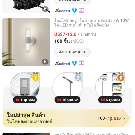
โคมไฟตกแต่งในบ้านแบบสองหัว 5W 10W
ไฟ LED กันน้ำสำหรับไฟติดผนัง
Zhongshan Chaolang Lighting Co., Ltd.
/ บางส่วน
US$7-12.6
Guangdong, China
อัตราจาก 2025
(MOQ)
100 ชิ้น
ส่งแบบสอบถาม
1 มุมมอง
10 มุมมอง
6 มุมมอง
ใหม่ล่าสุด สินค้า
100+ มุมมอง
ใน ไฟพลังงานแสงอาทิตย์