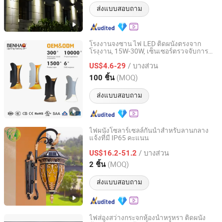
ส่งแบบสอบถาม
โรงงานจงซาน ไฟ LED ติดผนังตรงจาก
โรงงาน, 15W-30W, เซ็นเซอร์ตรวจจับการ
Guangdong Benhao Trading Co., Ltd.
เคลื่อนไหว, สำหรับโรงรถและทางเดิน
/ บางส่วน
US$4.6-29
Guangdong, China
อัตราจาก 2022
(MOQ)
100 ชิ้น
ส่งแบบสอบถาม
ไฟผนังโซลาร์เซลล์กันน้ำสำหรับลานกลาง
แจ้งที่มี IP65 คะแนน
Zhongshan Deng Zong Guan Lighting Co., Ltd.
/ บางส่วน
US$16.2-51.2
Guangdong, China
อัตราจาก 2025
(MOQ)
2 ชิ้น
ส่งแบบสอบถาม
ไฟส่องสว่างกระจกห้องน้ำหรูหรา ติดผนัง