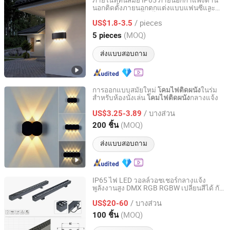
ภายในที่ทันสมัย IP65 ภายนอกกำแพงด้าน
นอกติดตั้งภายนอกตกแต่งแบบแฟนซีและ
Anhui Baoyang Lighting Technology Co., Ltd.
ภายนอกอาคาร
แบบกันน้ำ /
โคมไฟติดผนัง
/ pieces
ภายนอกอาคาร /
US$1.8-3.5
โคมไฟติดผนัง
โคมไฟติด
LED
ผนัง
Anhui, China
อัตราจาก 2024
(MOQ)
5 pieces
ส่งแบบสอบถาม
การออกแบบสมัยใหม่
ในร่ม
โคมไฟติดผนัง
สำหรับห้องนั่งเล่น
กลางแจ้ง
โคมไฟติดผนัง
Zhejiang Efon Lighting Co., Ltd.
/ บางส่วน
US$3.25-3.89
Zhejiang, China
อัตราจาก 2023
(MOQ)
200 ชิ้น
ส่งแบบสอบถาม
IP65 ไฟ LED วอลล์วอชเชอร์กลางแจ้ง
พลังงานสูง DMX RGB RGBW เปลี่ยนสีได้ กัน
World-Dawn Lighting Co., Limited
น้ำ ไฟฟลัดแบบเส้น LED วอลล์วอชเชอร์
/ บางส่วน
US$20-60
Guangdong, China
อัตราจาก 2011
(MOQ)
100 ชิ้น