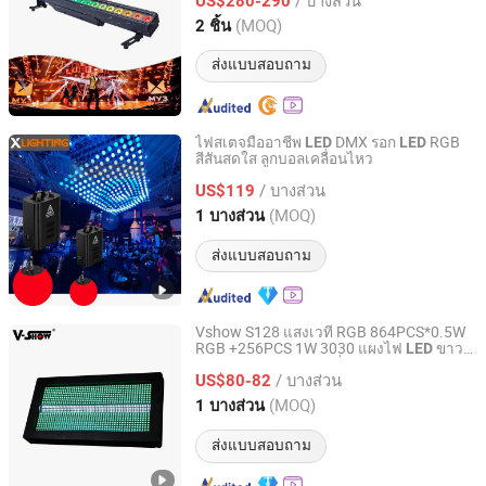
สำหรับดีเจคลับ
US$280-290
Guangdong, China
อัตราจาก 2017
(MOQ)
2 ชิ้น
ส่งแบบสอบถาม
ไฟสเตจมืออาชีพ
DMX รอก
RGB
LED
LED
สีสันสดใส ลูกบอลเคลื่อนไหว
Guangzhou X Lighting Co., Limited
/ บางส่วน
US$119
Guangdong, China
อัตราจาก 2015
(MOQ)
1 บางส่วน
ส่งแบบสอบถาม
Vshow S128 แสงเวที RGB 864PCS*0.5W
RGB +256PCS 1W 3030 แผงไฟ
ขาว
LED
VSHOW PRO LIGHTING
DJ Wash Strobe แสงที่ทำงานตามเสียง
/ บางส่วน
สำหรับงานปาร์ตี้
US$80-82
Guangdong, China
อัตราจาก 2023
(MOQ)
1 บางส่วน
ส่งแบบสอบถาม