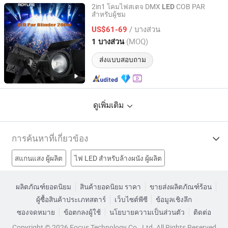
2in1 โคมไฟสเตจ DMX
COB PAR
LED
สำหรับผู้ชม
Roy Stage Light Co Limited
/ บางส่วน
US$61-69
Guangdong, China
อัตราจาก 2025
(MOQ)
1 บางส่วน
ส่งแบบสอบถาม
ดูเพิ่มเติม
การค้นหาที่เกี่ยวข้อง
สแกนแสง ผู้ผลิต
ไฟ LED สำหรับล้างผนัง ผู้ผลิต
การจัดแสงบนเวทีมืออาชีพ ผู้ผลิต
แสงสว่าง ผู้ผลิต
ผลิตภัณฑ์ยอดนิยม
สินค้ายอดนิยม ราคา
ขายส่งผลิตภัณฑ์ร้อน
ผู้ซื้อสินค้าประเภทสตาร์
เว็บไซต์พีซี
ข้อมูลเชิงลึก
ไฟเวที LEDโรงงาน
อุปกรณ์แสงสเตจโรงงาน
ซองจดหมาย
ข้อตกลงผู้ใช้
นโยบายความเป็นส่วนตัว
ติดต่อ
จอแสดงผลเวทีโรงงาน
ไฟฝังเพดานโรงงาน
Copyright © 2026 Focus Technology Co., Ltd. All Rights Reserved