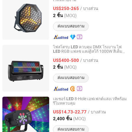
Guangzhou Yuing Stage Lighting Equipment Co., Ltd.
/ บางส่วน
US$250-265
Guangdong, China
อัตราจาก 2011
(MOQ)
2 ชิ้น
ส่งแบบสอบถาม
ไฟสโตรบ
ควบคุม DMX โรงงาน ไฟ
LED
RGB แฟลช แสงดิสโก้ 1000W สีเต็ม
LED
Guangzhou Union Bright Lighting Co., Ltd.
สำหรับดีเจ คลับ ปาร์ตี้ เวที
/ บางส่วน
US$400-500
Guangdong, China
อัตราจาก 2017
(MOQ)
2 ชิ้น
ส่งแบบสอบถาม
เลเซอร์
8-Hole เอฟเฟกต์แสงเวทีพร้อม
LED
รีโมทควบคุม
Shanghai Lanyou Lighting Co., Ltd.
/ บางส่วน
US$14.73-22.77
Anhui, China
อัตราจาก 2023
(MOQ)
2,400 ชิ้น
ส่งแบบสอบถาม