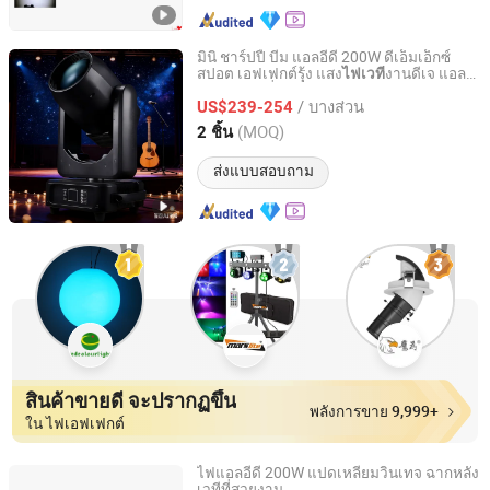
มินิ ชาร์ปปี้ บีม แอลอีดี 200W ดีเอ็มเอ็กซ์
สปอต เอฟเฟกต์รุ้ง แสง
งานดีเจ แอลอี
ไฟเวที
Roy Stage Light Co Limited
ดี บีม หัวเคลื่อนที่
/ บางส่วน
US$239-254
Guangdong, China
อัตราจาก 2025
(MOQ)
2 ชิ้น
ส่งแบบสอบถาม
สินค้าขายดี จะปรากฏขึ้น
พลังการขาย 9,999+
ใน ไฟเอฟเฟกต์
ไฟแอลอีดี 200W แปดเหลี่ยมวินเทจ ฉากหลัง
เวทีที่สวยงาม