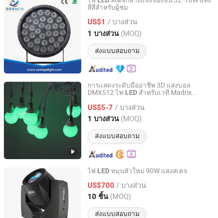
ไฟ
สเตจกลางแจ้งของจีน 32*10W แสง
LED
สีสี่สำหรับผู้ชม
Guangzhou Changyuan Stage Lighting Equipment
Company Limited
/ บางส่วน
US$1
(MOQ)
1 บางส่วน
Guangdong, China
อัตราจาก 2013
ส่งแบบสอบถาม
การแสดงระดับมืออาชีพ 3D แสงบอล
DMX512 ไฟ
สำหรับเวที Madrix
LED
ShenZhen ibestwork Technology Co., Ltd.
เอฟเฟกต์แสงคุณภาพสูง
/ บางส่วน
US$5-7
Guangdong, China
อัตราจาก 2017
(MOQ)
1 บางส่วน
ส่งแบบสอบถาม
ไฟ
หมุนหัวใหม่ 90W แสงสเตจ
LED
Changzhou Dingming Lighting Equipment Co., Ltd.
/ บางส่วน
US$700
(MOQ)
10 ชิ้น
Jiangsu, China
อัตราจาก 2009
ส่งแบบสอบถาม