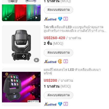
Guangdong, China
อัตราจาก 2017
(MOQ)
1 บางส่วน
ส่งแบบสอบถาม
เคลื่อนที่
แบบซูมกันน้ำคุณภาพ
ไฟเวที
LED
สูงสำหรับการแสดงดีเจ งานดิสโก้ บาร์ งาน
Guangzhou XFAN Lighting Technology Co., Ltd.
อีเวนต์ โบสถ์ โรงละคร คอนเสิร์ต งาน
/ บางส่วน
แต่งงาน 7*40W 4in1
US$260-420
Guangdong, China
อัตราจาก 2025
(MOQ)
2 ชิ้น
ส่งแบบสอบถาม
ผสมสีไฟสเตจไฟ
หัวเคลื่อนที่แสงมา
LED
ทริกซ์
Guangzhou HOMEI Lighting Equipment Factory
/ บางส่วน
US$200
Guangdong, China
อัตราจาก 2015
(MOQ)
1 บางส่วน
ส่งแบบสอบถาม