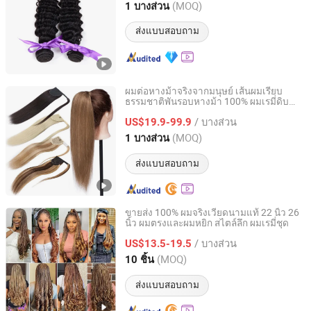
(MOQ)
1 บางส่วน
Henan, China
อัตราจาก 2004
ส่งแบบสอบถาม
ผมต่อหางม้าจริงจากมนุษย์ เส้นผมเรียบ
ธรรมชาติพันรอบหางม้า 100% ผมเรมี่ดิบ
Zhengzhou Lanshuo Beauty Co., Ltd.
สำหรับต่อหางม้า
/ บางส่วน
US$19.9-99.9
Henan, China
อัตราจาก 2025
(MOQ)
1 บางส่วน
ส่งแบบสอบถาม
ขายส่ง 100% ผมจริงเวียดนามแท้ 22 นิ้ว 26
นิ้ว ผมตรงและผมหยิก สไตล์ลึก ผมเรมี่ชุด
Shenzhen D.H Electronic Technology Co., Ltd.
/ บางส่วน
US$13.5-19.5
Guangdong, China
อัตราจาก 2015
(MOQ)
10 ชิ้น
ส่งแบบสอบถาม