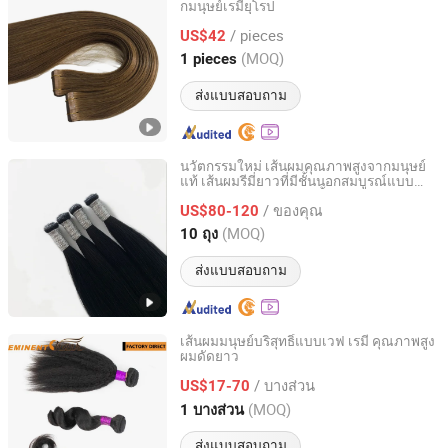
กมนุษย์เรมี่ยุโรป
Heze Youcai Hair Products Co., Ltd.
/ pieces
US$42
Shandong, China
อัตราจาก 2025
(MOQ)
1 pieces
ส่งแบบสอบถาม
นวัตกรรมใหม่ เส้นผมคุณภาพสูงจากมนุษย์
แท้ เส้นผมรีมี่ยาวที่มีชั้นนอกสมบูรณ์แบบ
Qingdao Everbeauting Crafts Co., Ltd
สำหรับการปรับแต่งเท่านั้น
/ ของคุณ
US$80-120
Shandong, China
อัตราจาก 2023
(MOQ)
10 ถุง
ส่งแบบสอบถาม
เส้นผมมนุษย์บริสุทธิ์แบบเวฟ เรมี่ คุณภาพสูง
ผมดัดยาว
Qingdao Eminent Hair Products Co., Ltd.
/ บางส่วน
US$17-70
Shandong, China
อัตราจาก 2019
(MOQ)
1 บางส่วน
ส่งแบบสอบถาม