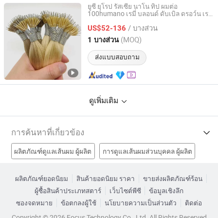
ยูซี่ ยุโรป รัสเซีย นาโน ทิป ผมต่อ
100humano เรมี่ บลอนด์ ดับเบิล ดรอว์น เรมี่
Juancheng Youzi Hair Products Co., LTD
นาโนริง ผมมนุษย์ต่อ
/ บางส่วน
US$52-136
Shandong, China
อัตราจาก 2024
(MOQ)
1 บางส่วน
ส่งแบบสอบถาม
ดูเพิ่มเติม
การค้นหาที่เกี่ยวข้อง
ผลิตภัณฑ์ดูแลเส้นผม ผู้ผลิต
การดูแลเส้นผมส่วนบุคคล ผู้ผลิต
สีของผม ผู้ผลิต
การต่อผม ผู้ผลิต
ผมโรงงาน
ผลิตภัณฑ์ยอดนิยม
สินค้ายอดนิยม ราคา
ขายส่งผลิตภัณฑ์ร้อน
ผู้ซื้อสินค้าประเภทสตาร์
เว็บไซต์พีซี
ข้อมูลเชิงลึก
เส้นผมมนุษย์โรงงาน
เรมี่ผมมนุษย์โรงงาน
ซองจดหมาย
ข้อตกลงผู้ใช้
นโยบายความเป็นส่วนตัว
ติดต่อ
สินค้าเส้นผมมนุษย์โรงงาน
อุปกรณ์ต่อผม ราคา
Copyright © 2026 Focus Technology Co., Ltd. All Rights Reserved