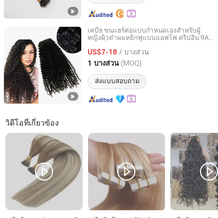
เคบีธ ขนแฮร์ต่อแบบกำหนดเองสำหรับผู้
หญิงผิวดำผมหยิกฟูแบบแอฟโฟ คริปอิน 9A
Xuchang Kbeth Hair Products Co., Ltd.
ผมเรมี่บราซิลแบบหยิกฟู ขนแฮร์ต่อแบบ
/ บางส่วน
มนุษย์
US$7-18
Henan, China
อัตราจาก 2021
(MOQ)
1 บางส่วน
ส่งแบบสอบถาม
วิดีโอที่เกี่ยวข้อง