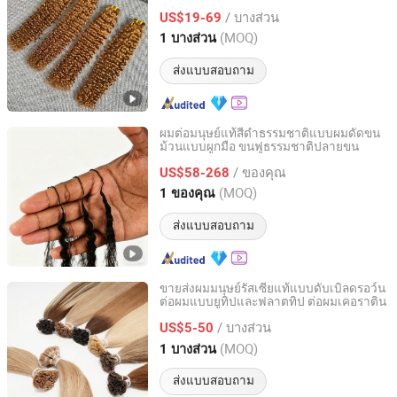
/ บางส่วน
US$19-69
Guangdong, China
อัตราจาก 2025
(MOQ)
1 บางส่วน
ส่งแบบสอบถาม
ผมต่อมนุษย์แท้สีดำธรรมชาติแบบผมดัดขน
ม้วนแบบผูกมือ ขนฟูธรรมชาติปลายขน
Juancheng County Chaofan Hair Products Co., Ltd.
/ ของคุณ
US$58-268
Shandong, China
อัตราจาก 2026
(MOQ)
1 ของคุณ
ส่งแบบสอบถาม
ขายส่งผมมนุษย์รัสเซียแท้แบบดับเบิลดรอว์น
ต่อผมแบบยูทิปและฟลาตทิป ต่อผมเคอราติน
Guangzhou Beimeijia Trading Co., Ltd.
/ บางส่วน
US$5-50
Guangdong, China
อัตราจาก 2023
(MOQ)
1 บางส่วน
ส่งแบบสอบถาม