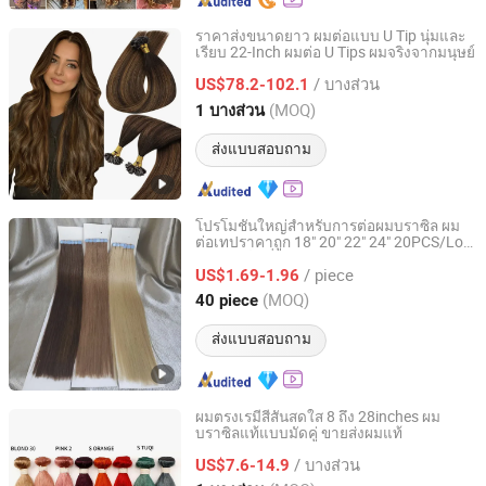
ราคาส่งขนาดยาว ผมต่อแบบ U Tip นุ่มและ
เรียบ 22-Inch ผมต่อ U Tips ผมจริงจากมนุษย์
Henan Rebecca Hair Products Co.,Ltd
/ บางส่วน
US$78.2-102.1
Henan, China
อัตราจาก 2024
(MOQ)
1 บางส่วน
ส่งแบบสอบถาม
โปรโมชั่นใหญ่สำหรับการต่อผมบราซิล ผม
ต่อเทปราคาถูก 18" 20" 22" 24" 20PCS/Lot
Xuchang BeautyHair Fashion Co., Ltd.
ผมมนุษย์เรมี่เทปหนาแบบผิวหนัง
/ piece
US$1.69-1.96
Henan, China
อัตราจาก 2004
(MOQ)
40 piece
ส่งแบบสอบถาม
ผมตรงเรมี่สีสันสดใส 8 ถึง 28inches ผม
บราซิลแท้แบบมัดคู่ ขายส่งผมแท้
Henan Rebecca Hair Products Co.,Ltd
/ บางส่วน
US$7.6-14.9