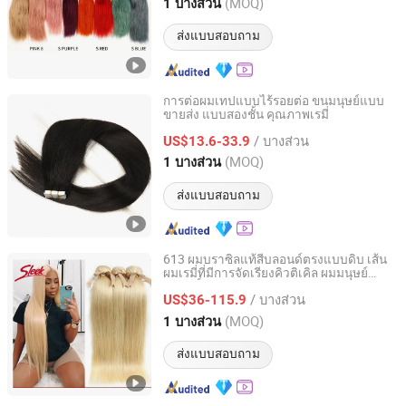
Henan, China
อัตราจาก 2024
(MOQ)
1 บางส่วน
ส่งแบบสอบถาม
การต่อผมเทปแบบไร้รอยต่อ ขนมนุษย์แบบ
ขายส่ง แบบสองชั้น คุณภาพเรมี่
Xuchang BeautyHair Fashion Co., Ltd.
/ บางส่วน
US$13.6-33.9
Henan, China
อัตราจาก 2004
(MOQ)
1 บางส่วน
ส่งแบบสอบถาม
613 ผมบราซิลแท้สีบลอนด์ตรงแบบดิบ เส้น
ผมเรมี่ที่มีการจัดเรียงคิวติเคิล ผมมนุษย์
Henan Rebecca Hair Products Co.,Ltd
บริสุทธิ์แบบไม่ผ่านการปรุงแต่ง ชุดผมต่อ
/ บางส่วน
US$36-115.9
Henan, China
อัตราจาก 2024
(MOQ)
1 บางส่วน
ส่งแบบสอบถาม