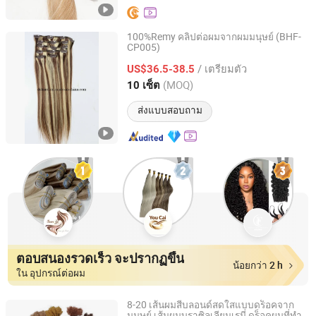
100%Remy คลิปต่อผมจากผมมนุษย์ (BHF-
CP005)
Xuchang BeautyHair Fashion Co., Ltd.
/ เตรียมตัว
US$36.5-38.5
Henan, China
อัตราจาก 2004
(MOQ)
10 เซ็ต
ส่งแบบสอบถาม
ตอบสนองรวดเร็ว จะปรากฏขึ้น
น้อยกว่า 2 h
ใน อุปกรณ์ต่อผม
8-20 เส้นผมสีบลอนด์สดใสแบบดร็อคจาก
มนุษย์ เส้นผมบราซิลเลียนเรมี่ ดร็อคผมที่ทำ