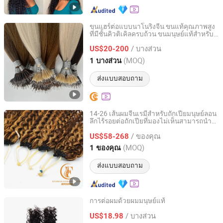
ขนแฮร์ต่อแบบนาโนริงจีน ขนแท้คุณภาพสูง
ที่มีชั้นคิวติเคิลครบถ้วน ขนมนุษย์แท้สำหรับ
Guangzhou Beimeijia Trading Co., Ltd.
ต่อผมธรรมชาติ
/ บางส่วน
US$20-200
Guangdong, China
อัตราจาก 2023
(MOQ)
1 บางส่วน
ส่งแบบสอบถาม
14-26 เส้นผมจีนเรมี่สำหรับถักเปียมนุษย์ลอน
ลึกไร้รอยต่อถักเปียที่มองไม่เห็นสามารถนำ
Juancheng County Chaofan Hair Products Co., Ltd.
กลับมาใช้ใหม่ได้ลอนหยิก
/ ของคุณ
US$58-268
Shandong, China
อัตราจาก 2026
(MOQ)
1 ของคุณ
ส่งแบบสอบถาม
การต่อผมด้วยผมมนุษย์แท้
Xuchang BeautyHair Fashion Co., Ltd.
/ บางส่วน
US$18.98