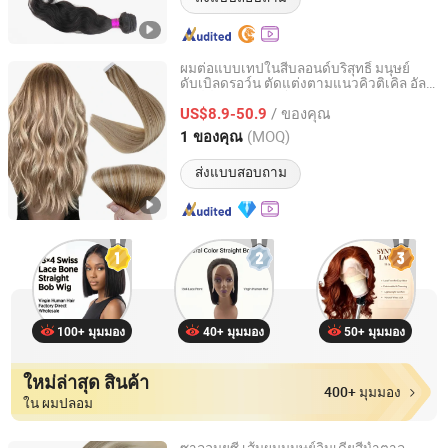
ผมต่อแบบเทปในสีบลอนด์บริสุทธิ์ มนุษย์
ดับเบิลดรอว์น ตัดแต่งตามแนวคิวติเคิล อัล
Changge Elegant Hair Products Co., Ltd.
ไลน์ด์ เรมี รัสเซีย โอมเบร
/ ของคุณ
US$8.9-50.9
Henan, China
อัตราจาก 2010
(MOQ)
1 ของคุณ
ส่งแบบสอบถาม
100+ มุมมอง
40+ มุมมอง
50+ มุมมอง
ใหม่ล่าสุด สินค้า
400+ มุมมอง
ใน ผมปลอม