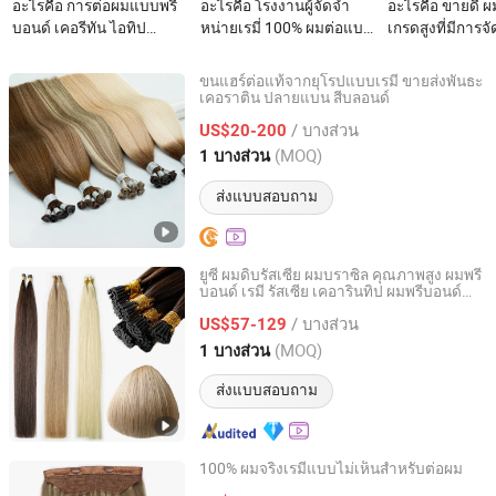
อะไรคือ การต่อผมแบบพรี
อะไรคือ โรงงานผู้จัดจำ
อะไรคือ ขายดี ผ
บอนด์ เคอรีทัน ไอทิป
หน่ายเรมี่ 100% ผมต่อแบบ
เกรดสูงที่มีการจั
ขายส่ง ผมมนุษย์แท้แบบเร
ไม่เห็นด้วยเทปกาวรัสเซีย
เต็มรูปแบบ สีด
มี่
แบบสองด้าน
ลอนหยิก สองชั้น
ขนแฮร์ต่อแท้จากยุโรปแบบเรมี่ ขายส่งพันธะ
ยาว
เคอราติน ปลายแบน สีบลอนด์
Guangzhou Beimeijia Trading Co., Ltd.
/ บางส่วน
US$20-200
Guangdong, China
อัตราจาก 2023
(MOQ)
1 บางส่วน
ส่งแบบสอบถาม
ยูซี่ ผมดิบรัสเซีย ผมบราซิล คุณภาพสูง ผมพรี
บอนด์ เรมี รัสเซีย เคอารินทิป ผมพรีบอนด์
Juancheng Youzi Hair Products Co., LTD
ผมม้า ผมต่อแบบไอทิป
/ บางส่วน
US$57-129
Shandong, China
อัตราจาก 2024
(MOQ)
1 บางส่วน
ส่งแบบสอบถาม
100% ผมจริงเรมี่แบบไม่เห็นสำหรับต่อผม
Xuchang BeautyHair Fashion Co., Ltd.