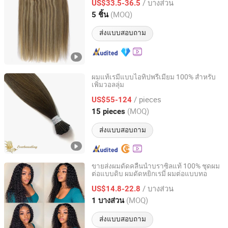
/ บางส่วน
US$33.5-36.5
(MOQ)
5 ชิ้น
Henan, China
อัตราจาก 2004
ส่งแบบสอบถาม
ผมแท้เรมี่แบบไอทิปพรีเมียม 100% สำหรับ
เพิ่มวอลลุ่ม
Qingdao Everbeauting Crafts Co., Ltd
/ pieces
US$55-124
Shandong, China
อัตราจาก 2023
(MOQ)
15 pieces
ส่งแบบสอบถาม
ขายส่งผมดัดคลื่นน้ำบราซิลแท้ 100% ชุดผม
ต่อแบบดิบ ผมดัดหยิกเรมี่ ผมต่อแบบทอ
Henan Rebecca Hair Products Co.,Ltd
/ บางส่วน
US$14.8-22.8
Henan, China
อัตราจาก 2024
(MOQ)
1 บางส่วน
ส่งแบบสอบถาม