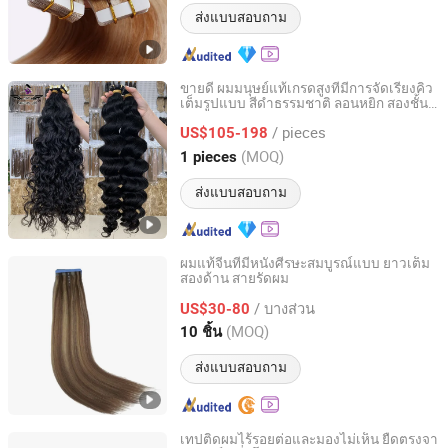
ส่งแบบสอบถาม
ขายดี ผมมนุษย์แท้เกรดสูงที่มีการจัดเรียงคิว
เต็มรูปแบบ สีดำธรรมชาติ ลอนหยิก สองชั้น
Guangzhou Golden Hair Co., Ltd
เทปติดผมยาว
/ pieces
US$105-198
Guangdong, China
อัตราจาก 2025
(MOQ)
1 pieces
ส่งแบบสอบถาม
ผมแท้จีนที่มีหนังศีรษะสมบูรณ์แบบ ยาวเต็ม
สองด้าน สายรัดผม
Qingdao Nicety Co., Ltd.
/ บางส่วน
US$30-80
Shandong, China
อัตราจาก 2016
(MOQ)
10 ชิ้น
ส่งแบบสอบถาม
เทปติดผมไร้รอยต่อและมองไม่เห็น ยืดตรงจา