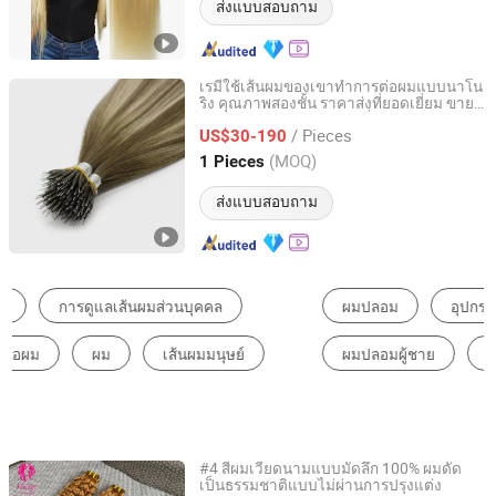
ส่งแบบสอบถาม
เรมี่ใช้เส้นผมของเขาทำการต่อผมแบบนาโน
ริง คุณภาพสองชั้น ราคาส่งที่ยอดเยี่ยม ขาย
Juancheng Yize E-Commerce Co., Ltd.
ตรงจากโรงงาน เส้นผมเรมี่ เส้นผมมนุษย์ต่อ
/ Pieces
ผม
US$30-190
Shandong, China
อัตราจาก 2025
(MOQ)
1 Pieces
ส่งแบบสอบถาม
ผมปลอม
อุปกรณ์ต่อผม
อุปกรณ์ทอผมและต่อผม
ผมปลอมผู้ชาย
ผมต่อ
ผลิตภัณฑ์สำหรับเส้นผมอื่นๆ
#4 สีผมเวียดนามแบบมัดลึก 100% ผมดัด
เป็นธรรมชาติแบบไม่ผ่านการปรุงแต่ง
Guangzhou Yimei Hair Products Co., Ltd.