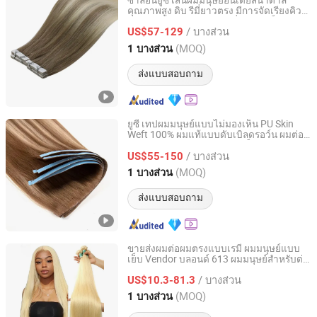
ซาลอนยูซี่ เส้นผมมนุษย์อินเดียสีน้ำตาล
คุณภาพสูง ดิบ รีมี่ยาวตรง มีการจัดเรียงคิวติ
Juancheng Youzi Hair Products Co., LTD
เคิล เคลือบด้วยเคราติน สีที่มองไม่เห็น กาว
/ บางส่วน
ติดผมแบบไร้รอยต่อ
US$57-129
Shandong, China
อัตราจาก 2024
(MOQ)
1 บางส่วน
ส่งแบบสอบถาม
ยูซี่ เทปผมมนุษย์แบบไม่มองเห็น PU Skin
Weft 100% ผมแท้แบบดับเบิลดรอว์น ผมต่อ
Juancheng Youzi Hair Products Co., LTD
แบบบาง เทปผมแบบไม่มองเห็น เทปผม
/ บางส่วน
มนุษย์ Remy ที่มีการจัดเรียงคิวติเคิล
US$55-150
Shandong, China
อัตราจาก 2024
(MOQ)
1 บางส่วน
ส่งแบบสอบถาม
ขายส่งผมต่อผมตรงแบบเรมี่ ผมมนุษย์แบบ
เย็บ Vendor บลอนด์ 613 ผมมนุษย์สำหรับต่อ
Henan Rebecca Hair Products Co.,Ltd
ผมสำหรับผู้หญิงผิวดำ ใช้ในชีวิตประจำวัน
/ บางส่วน
US$10.3-81.3
Henan, China
อัตราจาก 2024
(MOQ)
1 บางส่วน