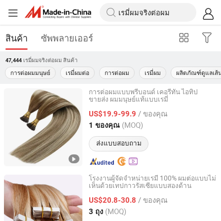
สินค้า
ซัพพลายเออร์
เรมี่ผมจริงต่อผม
สินค้า
47,444
การต่อผมมนุษย์
เรมี่ผมต่อ
การต่อผม
เรมี่ผม
ผลิตภัณฑ์ดูแลเส้
การต่อผมแบบพรีบอนด์ เคอรีทัน ไอทิป
ขายส่ง ผมมนุษย์แท้แบบเรมี่
Zhengzhou Lanshuo Beauty Co., Ltd.
/ ของคุณ
US$19.9-99.9
Henan, China
อัตราจาก 2025
(MOQ)
1 ของคุณ
ส่งแบบสอบถาม
โรงงานผู้จัดจำหน่ายเรมี่ 100% ผมต่อแบบไม่
เห็นด้วยเทปกาวรัสเซียแบบสองด้าน
Xuchang BeautyHair Fashion Co., Ltd.
/ ของคุณ
US$20.8-30.8
Henan, China
อัตราจาก 2004
(MOQ)
3 ถุง