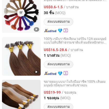
Xuchang Leyide Import And Export Trading Co., Ltd.
ด้วยมือ
/ บางส่วน
US$0.6-1.5
Henan, China
อัตราจาก 2023
(MOQ)
30 ชิ้น
ส่งแบบสอบถาม
100% เรมี่บราซิลเลียนเวอร์จิ้น 12A ผมมนุษย์
แบบไอทิปสีดำธรรมชาติแท้ ผมดัดหยิกตรง
Henan Rebecca Hair Products Co.,Ltd
แบบไอทิป
/ บางส่วน
US$16.5-28.6
Henan, China
อัตราจาก 2024
(MOQ)
1 บางส่วน
ส่งแบบสอบถาม
ขยายผมแบบนาโนริงมืออาชีพ 100% เส้นผม
มนุษย์เรมี่คุณภาพระดับซาลอน
Zhengzhou Lanshuo Beauty Co., Ltd.
/ ของคุณ
US$19-99
Henan, China
อัตราจาก 2025
(MOQ)
1 ของคุณ
ส่งแบบสอบถาม