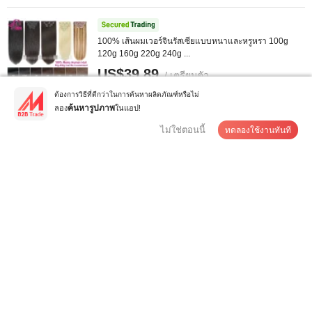
100% เส้นผมเวอร์จินรัสเซียแบบหนาและหรูหรา 100g
120g 160g 220g 240g ...
US$39.89
/ เตรียมตัว
ปริมาณต่ำสุด:
2 เซ็ต
ต้องการวิธีที่ดีกว่าในการค้นหาผลิตภัณฑ์หรือไม่
ลอง
ในแอป!
ค้นหารูปภาพ
ไม่ใช่ตอนนี้
ทดลองใช้งานทันที
ติดต่อซัพพลายเออร์
ขายส่งผมสังเคราะห์ 24inch ผมคลื่นตัวใหญ่แบบถักนุ่มยาว
...
US$3-8.5
/ บางส่วน
ปริมาณต่ำสุด:
1 บางส่วน
ติดต่อซัพพลายเออร์