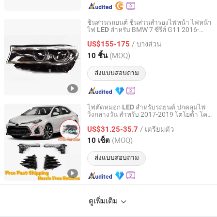
ชิ้นส่วนรถยนต์ ชิ้นส่วนสำรองไฟหน้า ไฟหน้า
ไฟ
สำหรับ BMW 7 ซีรีส์ G11 2016-
LED
Yiwu Jony Auto Parts Co., Ltd.
2019
/ บางส่วน
US$155-175
Zhejiang, China
อัตราจาก 2022
(MOQ)
10 ชิ้น
ส่งแบบสอบถาม
ไฟตัดหมอก
สำหรับรถยนต์ ปกคลุมไฟ
LED
วิ่งกลางวัน สำหรับ 2017-2019 โตโยต้า โค
Yiwu Jony Auto Parts Co., Ltd.
โรลล่า
/ เตรียมตัว
US$31.25-35.7
Zhejiang, China
อัตราจาก 2022
(MOQ)
10 เซ็ต
ส่งแบบสอบถาม
ดูเพิ่มเติม