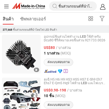
สินค้า
ซัพพลายเออร์
ชิ้นส่วนรถยนต์ที่นำโดยไฟ LED
สินค้า
277,668
อุปกรณ์ชิ้นส่วนไฟทำงาน
ใช้สำหรับ
LED
Dcu80 ซีรีส์หมายเลขชิ้นส่วน 921733.0026
Ningbo City Beilun Blue Sea Port Machinery Co., Ltd.
/ บางส่วน
US$80
Zhejiang, China
อัตราจาก 2025
(MOQ)
1 บางส่วน
ส่งแบบสอบถาม
ฮงฉี H5 H6 H9 HS3 HS5 HS7 E-Sh9 Eh7
Ehs7 E-Qm5 Hq9 ไฟท้าย
และไฟเบรก
LED
Chongqing Kisda Technology Co., Ltd.
แท้สำหรับรถยนต์
/ บางส่วน
US$0.98-198
Chongqing, China
อัตราจาก 2025
(MOQ)
10 ชิ้น
ส่งแบบสอบถาม