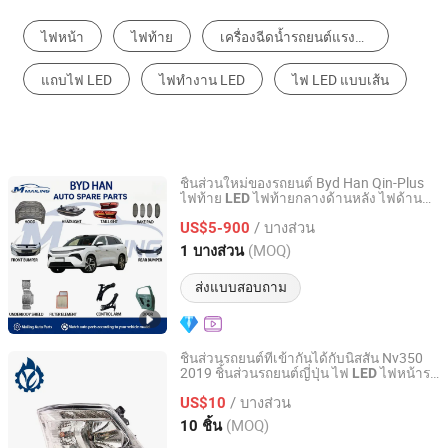
ไฟหน้า
ไฟท้าย
เครื่องฉีดน้ำรถยนต์แรงดันสูง
แถบไฟ LED
ไฟทำงาน LED
ไฟ LED แบบเส้น
ชิ้นส่วนใหม่ของรถยนต์ Byd Han Qin-Plus
ไฟท้าย
ไฟท้ายกลางด้านหลัง ไฟด้าน
LED
Mailing Auto Parts (Chongqing) Co., Ltd.
ซ้ายขวา ชุดประกอบฟender แผงด้านข้าง
/ บางส่วน
รถยนต์จีน ชิ้นส่วนอะไหล่รถยนต์
US$5-900
Chongqing, China
อัตราจาก 2026
(MOQ)
1 บางส่วน
ส่งแบบสอบถาม
ชิ้นส่วนรถยนต์ที่เข้ากันได้กับนิสสัน Nv350
2019 ชิ้นส่วนรถยนต์ญี่ปุ่น ไฟ
ไฟหน้ารถ
LED
Guangzhou Lingyue Auto Parts Co., Ltd.
OEM
LED
/ บางส่วน
US$10
Guangdong, China
อัตราจาก 2020
(MOQ)
10 ชิ้น