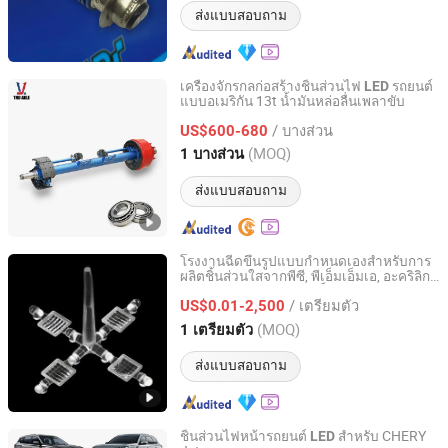
ส่งแบบสอบถาม
เครื่องจักรกลก่อสร้างชิ้นส่วนไฟ
รถยนต์
LED
แบบอเมริกัน 13t น้ำมันหล่อลื่นเพลาขับ
Guangzhou TND Axle Co., Ltd.
/ บางส่วน
US$600-680
Guangdong, China
อัตราจาก 2024
(MOQ)
1 บางส่วน
ส่งแบบสอบถาม
โรงงานฉีดขึ้นรูปแบบกำหนดเองสำหรับการ
ผลิตชิ้นส่วนใสจากพีซี, พีเอ็มเอ็มเอ, อะคริลิก
Dongguan Yixun Industrial Co., Ltd.
สำหรับไฟรถยนต์ขนาดเล็ก, เลนส์แอลอีดี,
/ เตรียมตัว
เลนส์ห้องปฏิบัติการ, เลนส์ออปติคัล, เลนส์
US$0.01-2,500
แสดงผล
Guangdong, China
อัตราจาก 2012
(MOQ)
1 เตรียมตัว
ส่งแบบสอบถาม
ชิ้นส่วนไฟหน้ารถยนต์
สำหรับ CHERY
LED