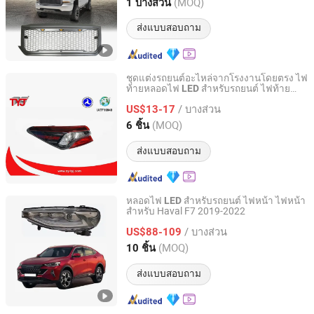
Jiangsu, China
อัตราจาก 2019
(MOQ)
1 บางส่วน
ส่งแบบสอบถาม
ชุดแต่งรถยนต์อะไหล่จากโรงงานโดยตรง ไฟ
ท้ายหลอดไฟ
สำหรับรถยนต์ ไฟท้าย
LED
Changzhou Yanjiang Xinye Vehicle Parts Factory
ด้านนอกสำหรับคัมรี 2021 Xle Xse
/ บางส่วน
US$13-17
Jiangsu, China
อัตราจาก 2019
(MOQ)
6 ชิ้น
ส่งแบบสอบถาม
หลอดไฟ
สำหรับรถยนต์ ไฟหน้า ไฟหน้า
LED
สำหรับ Haval F7 2019-2022
Yiwu Jony Auto Parts Co., Ltd.
/ บางส่วน
US$88-109
Zhejiang, China
อัตราจาก 2022
(MOQ)
10 ชิ้น
ส่งแบบสอบถาม