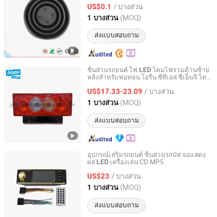
/ บางส่วน
US$0.1
Shandong, China
อัตราจาก 2020
(MOQ)
1 บางส่วน
ส่งแบบสอบถาม
ชิ้นส่วนรถยนต์ ไฟ
โคมไฟรวมด้านซ้าย
LED
หลังสำหรับฟอทอน โอรีน ซีทีเอส ซีเอ็นจี โท
Hefei Yifan Auto Parts Sales Co., Ltd.
อาโน
/ บางส่วน
US$17.33-23.09
Anhui, China
อัตราจาก 2022
(MOQ)
1 บางส่วน
ส่งแบบสอบถาม
อุปกรณ์เสริมรถยนต์ ชิ้นส่วนรถบัส จอแสดง
ผล
เครื่องเล่น CD MP5
LED
Changzhou Super Auto Parts Co., Ltd.
/ บางส่วน
US$23
Jiangsu, China
อัตราจาก 2021
(MOQ)
1 บางส่วน
ส่งแบบสอบถาม