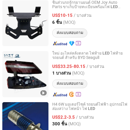
ชิ้นส่วนรถจักรยานยนต์ OEM Joy Auto
Parts ขาเก็บป้ายทะเบียนพร้อมไฟ
LED
Ningbo Joy International Trade Co., Ltd.
สำหรับรถยนต์
/ บางส่วน
US$10-15
Zhejiang, China
อัตราจาก 2024
(MOQ)
6 ชิ้น
ส่งแบบสอบถาม
ใหม่ อะไหล่หลังตลาด ไฟท้าย
ไฟท้าย
LED
รถยนต์ สำหรับ BYD Seagull
Shandong Syys Industrial &Commercial Co., Ltd.
/ บางส่วน
US$33.25-80.15
Shandong, China
อัตราจาก 2024
(MOQ)
1 บางส่วน
ส่งแบบสอบถาม
H4 6W มอเตอร์ไซค์ รถยนต์ไฟฟ้า อุปกรณ์ไฟ
ส่องสว่าง ไฟหน้า ไฟ
LED
TTP Power Development Co., Ltd.
/ บางส่วน
US$2.2-3.5
Guangdong, China
อัตราจาก 2017
(MOQ)
300 ชิ้น