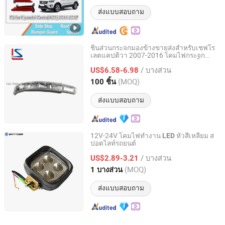
Jiangsu, China
อัตราจาก 2018
ส่งแบบสอบถาม
ชิ้นส่วนกระจกมองข้างขายส่งสำหรับเชฟโร
เลตแคปติวา 2007-2016 โคมไฟกระจก
Lian Sheng (Xiamen) Import & Export Co., Ltd.
94544843 94544844 สัญญาณไฟเลี้ยว
/ บางส่วน
ข้างกระจก
US$6.58-6.98
LED
Fujian, China
อัตราจาก 2006
(MOQ)
100 ชิ้น
ส่งแบบสอบถาม
12V-24V โคมไฟทำงาน
หัวสี่เหลี่ยม ส
LED
ปอตไลท์รถยนต์
Shanghai Shytger Industry & Trade Co., Ltd.
/ บางส่วน
US$2.89-3.21
Shanghai, China
อัตราจาก 2014
(MOQ)
1 บางส่วน
ส่งแบบสอบถาม