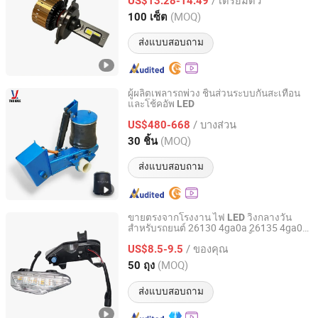
US$13.28-14.49
(MOQ)
100 เซ็ต
Guangdong, China
อัตราจาก 2025
ส่งแบบสอบถาม
ผู้ผลิตเพลารถพ่วง ชิ้นส่วนระบบกันสะเทือน
และโช้คอัพ
LED
Guangzhou TND Axle Co., Ltd.
/ บางส่วน
US$480-668
Guangdong, China
อัตราจาก 2024
(MOQ)
30 ชิ้น
ส่งแบบสอบถาม
ขายตรงจากโรงงาน ไฟ
วิ่งกลางวัน
LED
สำหรับรถยนต์ 26130 4ga0a 26135 4ga0a
Xianghe Longqi Trading Co., Ltd.
261304ga0a 261354ga0a ชิ้นส่วนอะไหล่
/ ของคุณ
รถยนต์สำหรับอินฟินิตี้ 2014 2018 Q50
US$8.5-9.5
Hebei, China
อัตราจาก 2026
(MOQ)
50 ถุง
ส่งแบบสอบถาม