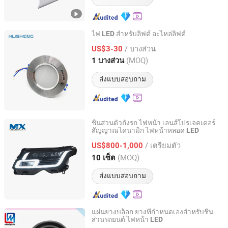
ไฟ
สำหรับลิฟต์ อะไหล่ลิฟต์
LED
Husheng Lift Parts Co., Ltd.
/ บางส่วน
US$3-30
(MOQ)
1 บางส่วน
Shaanxi, China
อัตราจาก 2022
ส่งแบบสอบถาม
ชิ้นส่วนตัวถังรถ ไฟหน้า เลนส์โปรเจคเตอร์
สัญญาณไดนามิก ไฟหน้าหลอด
LED
Ningbo Mianxuan Import &Export Co., Ltd.
/ เตรียมตัว
US$800-1,000
Zhejiang, China
อัตราจาก 2023
(MOQ)
10 เซ็ต
ส่งแบบสอบถาม
แผ่นยางบล็อก ยางที่กำหนดเองสำหรับชิ้น
ส่วนรถยนต์ ไฟหน้า
LED
Qingdao Weilian Plastic & Rubber Co., LTD.