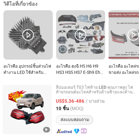
วิดีโอที่เกี่ยวข้อง
อะไรคือ อุปกรณ์ชิ้นส่วนไฟ
อะไรคือ ฮงฉี H5 H6 H9
อะไรคือ อะไหล่ร
ทำงาน LED ใช้สำหรับ
HS3 HS5 HS7 E-Sh9 Eh7
ขายส่ง อะไหล่รถ
Dcu80 ซีรีส์หมายเลขชิ้น
Ehs7 E-Qm5 Hq9 ไฟท้าย
อุปกรณ์เสริมรถย
ส่วน 921733.0026
LED และไฟเบรกแท้สำหรับ
แบ็คไลท์ ไฟท้าย
ลีปมอเตอร์ T03 ไฟท้าย
คุณภาพสูง ไฟ
LED
รถยนต์
สำหรับโตโยต้า 
ท้ายรถยนต์อะไหล่สำหรับด้านซ้ายและด้าน
Chongqing Shiwei Technology Co., Ltd
ขวา
2024 2025 811
/ บางส่วน
US$5.36-486
81150-Bz640
Chongqing, China
อัตราจาก 2023
(MOQ)
10 ชิ้น
ส่งแบบสอบถาม