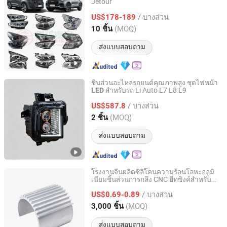
Jetour
Guangzhou Gangzheng Automobile Parts Co.,Ltd.
/ บางส่วน
US$178-189
Guangdong, China
อัตราจาก 2022
(MOQ)
10 ชิ้น
ส่งแบบสอบถาม
ชิ้นส่วนอะไหล่รถยนต์คุณภาพสูง ชุดไฟหน้า
สำหรับรถ Li Auto L7 L8 L9
LED
Chengdu Xinkairui Trading Co., Ltd.
/ บางส่วน
US$587.8
Sichuan, China
อัตราจาก 2026
(MOQ)
2 ชิ้น
ส่งแบบสอบถาม
โรงงานจีนผลิตซิลิโคนความร้อนโลหะอลูมิ
เนียมชิ้นส่วนการกลึง CNC ฮีทซิงค์สำหรับ
Guangdong Yubiao Hardware Co., Ltd.
รถยนต์รถบรรทุกและซีพียูพลังงาน
LED
/ บางส่วน
ระบายความร้อน
US$0.69-0.89
Guangdong, China
อัตราจาก 2019
(MOQ)
3,000 ชิ้น
ส่งแบบสอบถาม