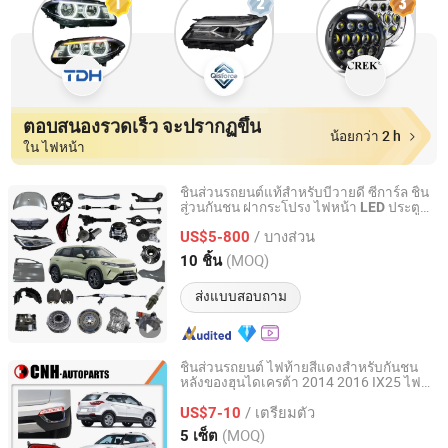
ตอบสนองรวดเร็ว จะปรากฏขึ้น
น้อยกว่า 2 h
ใน ไฟหน้า
ชิ้นส่วนรถยนต์แท้สำหรับบีวายดี ซีการ์ล ชิ้น
ส่วนกันชน ฝากระโปรง ไฟหน้า
ประตู
LED
Chongqing Xinqi Lun Auto Parts Co., Ltd
ชิ้นส่วนรถยนต์
/ บางส่วน
US$5-800
Chongqing, China
อัตราจาก 2026
(MOQ)
10 ชิ้น
ส่งแบบสอบถาม
ชิ้นส่วนรถยนต์ ไฟท้ายสีแดงสำหรับกันชน
หลังของฮุนไดเครต้า 2014 2016 IX25 ไฟ
Changzhou Harmonious Import and Export Company
สะท้อนแสง
LED
Limited
/ เตรียมตัว
US$7-10
(MOQ)
5 เซ็ต