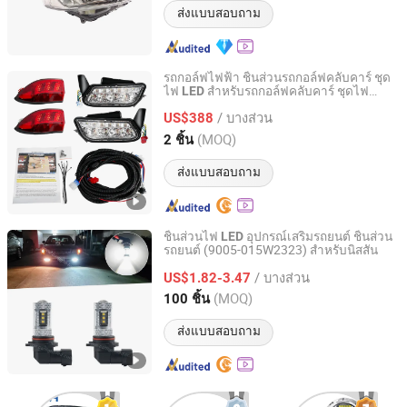
ส่งแบบสอบถาม
รถกอล์ฟไฟฟ้า ชิ้นส่วนรถกอล์ฟคลับคาร์ ชุด
ไฟ
สำหรับรถกอล์ฟคลับคาร์ ชุดไฟ
LED
Guangzhou Langrui Trading Co. Ltd
หรูหราสำหรับรถกอล์ฟและสายเคเบิล
/ บางส่วน
US$388
Guangdong, China
อัตราจาก 2026
(MOQ)
2 ชิ้น
ส่งแบบสอบถาม
ชิ้นส่วนไฟ
อุปกรณ์เสริมรถยนต์ ชิ้นส่วน
LED
รถยนต์ (9005-015W2323) สำหรับนิสสัน
Pingxiang Bowang Industry Co.,Ltd.
/ บางส่วน
US$1.82-3.47
Jiangxi, China
อัตราจาก 2011
(MOQ)
100 ชิ้น
ส่งแบบสอบถาม