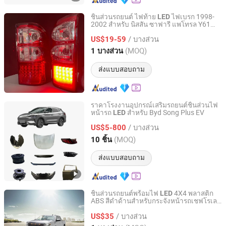
ชิ้นส่วนรถยนต์ ไฟท้าย
ไฟเบรก 1998-
LED
2002 สำหรับ นิสสัน ซาฟารี แพโทรล Y61
Nanjing Kaitong Automobile Service Co., Ltd.
อุปกรณ์เสริมรถยนต์
/ บางส่วน
US$19-59
Jiangsu, China
อัตราจาก 2024
(MOQ)
1 บางส่วน
ส่งแบบสอบถาม
ราคาโรงงานอุปกรณ์เสริมรถยนต์ชิ้นส่วนไฟ
หน้ารถ
สำหรับ Byd Song Plus EV
LED
Chongqing Xinqi Lun Auto Parts Co., Ltd
/ บางส่วน
US$5-800
Chongqing, China
อัตราจาก 2026
(MOQ)
10 ชิ้น
ส่งแบบสอบถาม
ชิ้นส่วนรถยนต์พร้อมไฟ
4X4 พลาสติก
LED
ABS สีดำด้านสำหรับกระจังหน้ารถเชฟโรเลต
Changzhou Hao Lan Import & Export Trading Co., LTD.
ซิลเวอราโด 1500 2016 - 2018 กระจังหน้า
/ บางส่วน
US$35