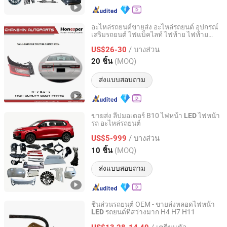
อะไหล่รถยนต์ขายส่ง อะไหล่รถยนต์ อุปกรณ์
เสริมรถยนต์ ไฟแบ็คไลท์ ไฟท้าย ไฟท้าย
Chengdu Chanshin Trade Co., Ltd.
สำหรับโตโยต้า ยาริส 2023 2024 2025
/ บางส่วน
81110-Bz640 81150-Bz640
US$26-30
Sichuan, China
อัตราจาก 2022
(MOQ)
20 ชิ้น
ส่งแบบสอบถาม
ขายส่ง ลีปมอเตอร์ B10 ไฟหน้า
ไฟหน้า
LED
รถ อะไหล่รถยนต์
Shandong Sairui Huachen Auto Parts Co., Ltd
/ บางส่วน
US$5-999
Shandong, China
อัตราจาก 2020
(MOQ)
10 ชิ้น
ส่งแบบสอบถาม
ชิ้นส่วนรถยนต์ OEM - ขายส่งหลอดไฟหน้า
รถยนต์ที่สว่างมาก H4 H7 H11
LED
Guangdong New Electronics Information Import & Export
Ltd
/ เตรียมตัว