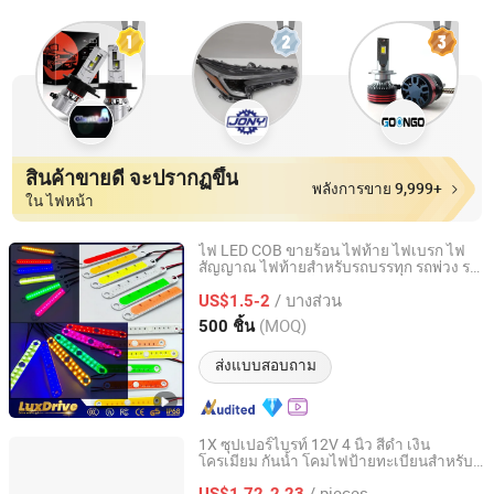
สินค้าขายดี จะปรากฏขึ้น
พลังการขาย 9,999+
ใน ไฟหน้า
ไฟ LED COB ขายร้อน ไฟท้าย ไฟเบรก ไฟ
สัญญาณ ไฟท้ายสำหรับรถบรรทุก รถพ่วง รถ
Guangzhou Fdn Autolighting Company Limited.
บ้าน รถบัส รถยนต์
/ บางส่วน
US$1.5-2
Guangdong, China
อัตราจาก 2025
(MOQ)
500 ชิ้น
ส่งแบบสอบถาม
1X ซุปเปอร์ไบรท์ 12V 4 นิ้ว สีดำ เงิน
โครเมียม กันน้ำ โคมไฟป้ายทะเบียนสำหรับ
T-Bull Electronics Co., Limited
รถบรรทุก รถยนต์ รถกระบะ - ไฟทะเบียน LED
/ pieces
ใหม่
US$1.72-2.23