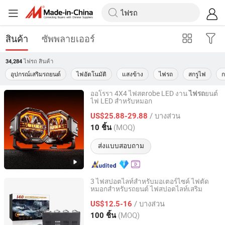
สินค้า
ซัพพลายเออร์
ไฟรถ
สินค้า
34,284
อุปกรณ์เสริมรถยนต์
ไฟอัตโนมัติ
แสงข้าง
ไฟรถ
สกรูไฟ
ก
ออโรรา 4X4 ไฟสตrobe LED งาน
ยนต์
ไฟรถ
ไฟ LED สำหรับหมอก
Shenzhen Aurora Technology Limited
/ บางส่วน
US$25.88-29.88
Guangdong, China
อัตราจาก 2020
(MOQ)
10 ชิ้น
ส่งแบบสอบถาม
3 ไฟสปอตไลท์สำหรับมอเตอร์ไซค์ ไฟตัด
หมอกสำหรับรถยนต์ ไฟสปอตไลท์เสริม
Foshan Woye Lighting Technology Co., Ltd
/ บางส่วน
US$12.5-16
Guangdong, China
อัตราจาก 2025
(MOQ)
100 ชิ้น