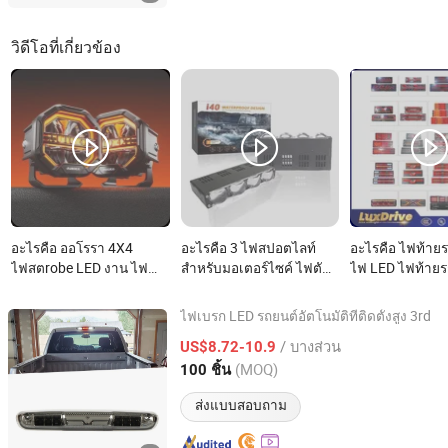
วิดีโอที่เกี่ยวข้อง
อะไรคือ ออโรรา 4X4
อะไรคือ 3 ไฟสปอตไลท์
อะไรคือ ไฟท้าย
ไฟสตrobe LED งาน ไฟ
สำหรับมอเตอร์ไซค์ ไฟตัด
ไฟ LED ไฟท้าย
รถยนต์ ไฟ LED สำหรับ
หมอกสำหรับรถยนต์ ไฟส
อัตโนมัติสำหรับ
หมอก
ปอตไลท์เสริม
แทรกเตอร์รถบรร
ไฟเบรก LED รถยนต์อัตโนมัติที่ติดตั้งสูง 3rd
และรถพ่วง
Pingxiang Bowang Industry Co.,Ltd.
/ บางส่วน
US$8.72-10.9
(MOQ)
100 ชิ้น
Jiangxi, China
อัตราจาก 2011
ส่งแบบสอบถาม