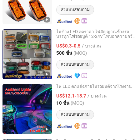
ส่งแบบสอบถาม
ไฟข้าง LED ลดราคา ไฟสัญญาณข้างรถ
บรรทุก
ยนต์ 12-24V ไฟบอกความกว้าง
ไฟรถ
Guangzhou Fdn Autolighting Company Limited.
ไฟนำทาง ไฟเลี้ยว ไฟเตือนรถยนต์
/ บางส่วน
US$0.3-0.5
Guangdong, China
อัตราจาก 2025
(MOQ)
500 ชิ้น
ส่งแบบสอบถาม
ไฟ LED ตกแต่งภายในรถยนต์จากโรงงาน
Huizhou Chengye Trade Co., Ltd
/ บางส่วน
US$12.1-13.7
(MOQ)
10 ชิ้น
Guangdong, China
อัตราจาก 2024
ส่งแบบสอบถาม