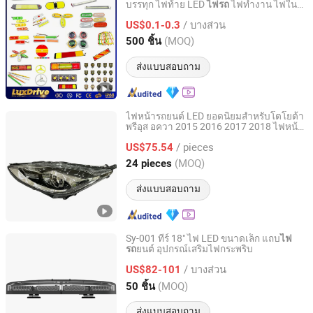
บรรทุก ไฟท้าย LED
ไฟทำงาน ไฟใน
ไฟรถ
Guangzhou Fdn Autolighting Company Limited.
รถ ไฟอ่านหนังสือ
/ บางส่วน
US$0.1-0.3
Guangdong, China
อัตราจาก 2025
(MOQ)
500 ชิ้น
ส่งแบบสอบถาม
ไฟหน้ารถยนต์ LED ยอดนิยมสำหรับโตโยต้า
พรีอุส อควา 2015 2016 2017 2018 ไฟหน้า
Guangzhou I-Pack Auto Parts Co., Limited
ด้านหน้า
/ pieces
US$75.54
Guangdong, China
อัตราจาก 2023
(MOQ)
24 pieces
ส่งแบบสอบถาม
Sy-001 ทีร์ 18" ไฟ LED ขนาดเล็ก แถบ
ไฟ
ยนต์ อุปกรณ์เสริมไฟกระพริบ
รถ
Wenzhou Shangyu Technology Co., Ltd.
/ บางส่วน
US$82-101
Zhejiang, China
อัตราจาก 2026
(MOQ)
50 ชิ้น
ส่งแบบสอบถาม