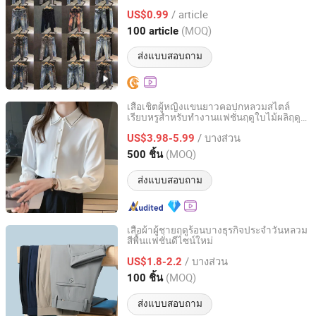
/ article
US$0.99
Guangdong, China
อัตราจาก 2026
(MOQ)
100 article
ส่งแบบสอบถาม
เสื้อเชิ้ตผู้หญิงแขนยาวคอปกหลวมสไตล์
เรียบหรูสำหรับทำงานแฟชั่นฤดูใบไม้ผลิฤดู
Free Market Co., Ltd
ร้อนบางเบาสไตล์เกาหลีแบบสบาย
/ บางส่วน
US$3.98-5.99
Zhejiang, China
อัตราจาก 2023
(MOQ)
500 ชิ้น
ส่งแบบสอบถาม
เสื้อผ้าผู้ชายฤดูร้อนบางธุรกิจประจำวันหลวม
สีพื้นแฟชั่นดีไซน์ใหม่
Guangzhou Caima Garment Firm (Sole Proprietorship)
/ บางส่วน
US$1.8-2.2
Guangdong, China
อัตราจาก 2026
(MOQ)
100 ชิ้น
ส่งแบบสอบถาม