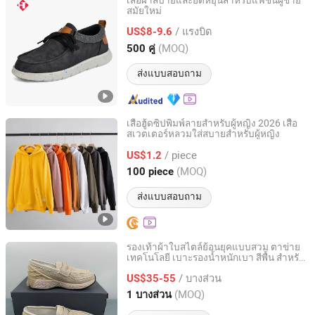
เสื้อผ้าสบายและยืดหยุ่นสำหรับแฟชั่นผู้ชาย
สมัยใหม่
Fujian Putian Hongtai Imp & Exp Co., Ltd.
/ แรงบิด
US$8-9.6
Fujian, China
อัตราจาก 2023
(MOQ)
500 คู่
ส่งแบบสอบถาม
เสื้อฮู้ดซิปพิมพ์ลายสำหรับผู้หญิง 2026 เสื้อ
สเวตเตอร์หลวมใส่สบายสำหรับผู้หญิง
Guangzhou Yinimei Trading Firm
/ piece
US$1.2
Guangdong, China
อัตราจาก 2026
(MOQ)
100 piece
ส่งแบบสอบถาม
รองเท้าผ้าใบสไตล์ย้อนยุคแบบสวม ตาข่าย
เทคโนโลยี เบาะรองน้ำหนักเบา สีพื้น สำหรับ
Ningbo Mastereliable Trading Co., Ltd.
ใส่สบาย
/ บางส่วน
US$35-55
Zhejiang, China
อัตราจาก 2022
(MOQ)
1 บางส่วน