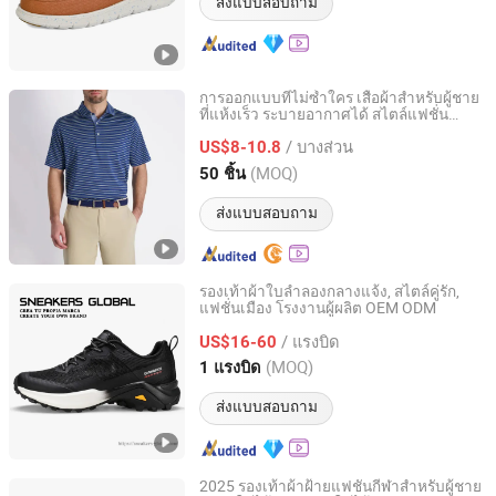
ส่งแบบสอบถาม
การออกแบบที่ไม่ซ้ำใคร เสื้อผ้าสำหรับผู้ชาย
ที่แห้งเร็ว ระบายอากาศได้ สไตล์แฟชั่น
Guangzhou Yisheng Clothing Co., Ltd.
ลำลอง
/ บางส่วน
US$8-10.8
Guangdong, China
อัตราจาก 2025
(MOQ)
50 ชิ้น
ส่งแบบสอบถาม
รองเท้าผ้าใบลำลองกลางแจ้ง, สไตล์คู่รัก,
แฟชั่นเมือง โรงงานผู้ผลิต OEM ODM
Fujian Sneakers Investment Co., Ltd.
/ แรงบิด
US$16-60
Fujian, China
อัตราจาก 2025
(MOQ)
1 แรงบิด
ส่งแบบสอบถาม
2025 รองเท้าผ้าฝ้ายแฟชั่นกีฬาสำหรับผู้ชาย