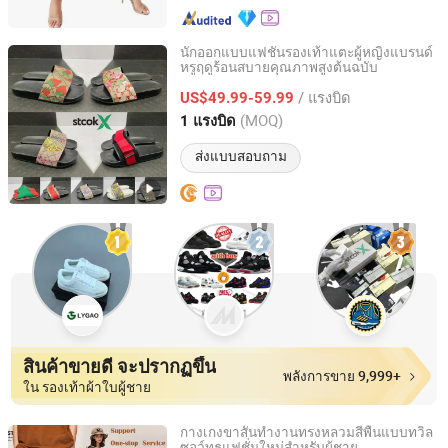
นักออกแบบแฟชั่นรองเท้าแตะผู้หญิงแบรนด์
หรูฤดูร้อนสบายคุณภาพสูงต้นฉบับ
Quanzhou Shenghong Longquan Trade Co., Ltd.
/ แรงบิด
US$49.99-59.99
Fujian, China
อัตราจาก 2026
(MOQ)
1 แรงบิด
ส่งแบบสอบถาม
สินค้าขายดี จะปรากฏขึ้น
พลังการขาย 9,999+
ใน รองเท้าผ้าใบผู้ชาย
กางเกงขาสั้นทำงานทรงหลวมสีพื้นแบบทวิล
ซอว์ทูธแฟชั่นใหม่สำหรับผู้ชาย