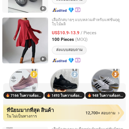
เสื้อถักสบายๆ แบบหลวมสำหรับแฟชั่นฤดู
ใบไม้ผลิ
Guangzhou Mingyu Manufacturing Co., Ltd
/ Pieces
US$10.9-13.9
Guangdong, China
อัตราจาก 2025
(MOQ)
100 Pieces
ส่งแบบสอบถาม
7166 ในความต้องการ
1493 ในความต้องการ
948 ในความต้องการ
ที่นิยมมากที่สุด สินค้า
12,700+ สอบถาม
ใน ไม่เป็นทางการ