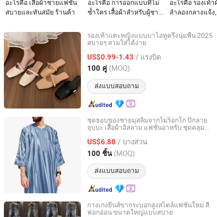
อะไรคือ เสื้อผ้าชายแฟชั่น
อะไรคือ การออกแบบที่ไม่
อะไรคือ รองเท้า
สบายและทันสมัย ร้านค้า
ซ้ำใคร เสื้อผ้าสำหรับผู้ชาย
ลำลองกลางแจ้ง,
ที่แห้งเร็ว ระบายอากาศได้
คู่รัก, แฟชั่นเมือ
สไตล์แฟชั่นลำลอง
ผลิต OEM ODM
รองเท้าแตะหญิงแบบบาโอทูครึ่งนุ่มพื้น 2025
สบายๆ สวมใส่ได้ง่าย
JinJiang Nilong Group Co., Limited
/ แรงบิด
US$0.99-1.43
Fujian, China
อัตราจาก 2024
(MOQ)
100 คู่
ส่งแบบสอบถาม
ชุดธอบของชายมุสลิมจากโมร็อกโก ปักลาย
จุบบะ เสื้อผ้าอิสลาม แฟชั่นอาหรับ ชุดคลุม
JIAZI GROUP CO., LTD.
แบบสบายสำหรับฤดูร้อนและฤดูใบไม้ร่วง
/ บางส่วน
ระบายอากาศได้ดี
US$6.88
Fujian, China
อัตราจาก 2026
(MOQ)
100 ชิ้น
ส่งแบบสอบถาม
กางเกงยีนส์ขากระบอกสูงสไตล์แฟชั่นใหม่ สี
ฟอกอ่อน ขนาดใหญ่แบบสบาย
Guangzhou Yinimei Trading Firm