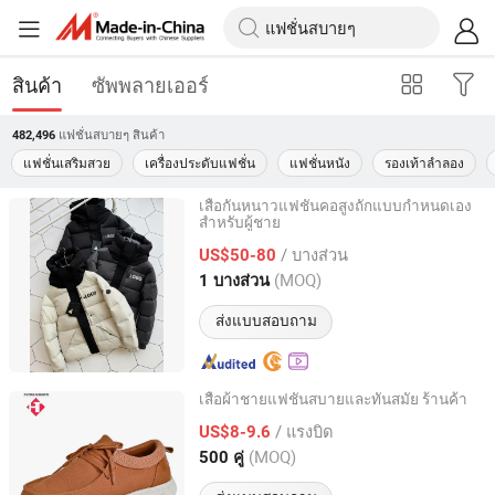
สินค้า
ซัพพลายเออร์
แฟชั่นสบายๆ
สินค้า
482,496
แฟชั่นเสริมสวย
เครื่องประดับแฟชั่น
แฟชั่นหนัง
รองเท้าลำลอง
เสื้อกันหนาวแฟชั่นคอสูงถักแบบกำหนดเอง
สำหรับผู้ชาย
Shenzhen Chenxi Lingdong Technology Co., Ltd.
/ บางส่วน
US$50-80
Guangdong, China
อัตราจาก 2025
(MOQ)
1 บางส่วน
ส่งแบบสอบถาม
เสื้อผ้าชายแฟชั่นสบายและทันสมัย ร้านค้า
Fujian Putian Hongtai Imp & Exp Co., Ltd.
/ แรงบิด
US$8-9.6
(MOQ)
500 คู่
Fujian, China
อัตราจาก 2023