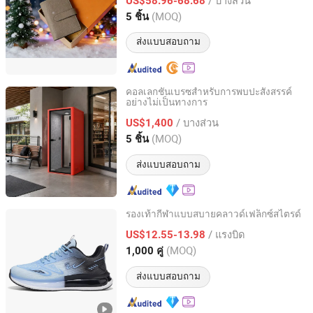
US$58.96-68.68
Guangdong, China
อัตราจาก 2025
(MOQ)
5 ชิ้น
ส่งแบบสอบถาม
คอลเลกชันเบรซสำหรับการพบปะสังสรรค์
อย่างไม่เป็นทางการ
Foshan Silence Technology Co.,LTD
/ บางส่วน
US$1,400
Guangdong, China
อัตราจาก 2026
(MOQ)
5 ชิ้น
ส่งแบบสอบถาม
รองเท้ากีฬาแบบสบายคลาวด์เฟล็กซ์สไตรด์
Quanzhou Yihong Sports Goods Co., Ltd
/ แรงบิด
US$12.55-13.98
(MOQ)
1,000 คู่
Fujian, China
อัตราจาก 2024
ส่งแบบสอบถาม