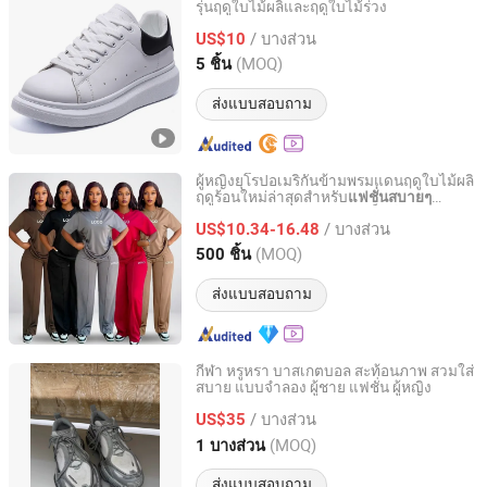
รุ่นฤดูใบไม้ผลิและฤดูใบไม้ร่วง
Jinjiang Chengxin Cosmetics Co., Ltd
/ บางส่วน
US$10
Fujian, China
อัตราจาก 2025
(MOQ)
5 ชิ้น
ส่งแบบสอบถาม
ผู้หญิงยุโรปอเมริกันข้ามพรมแดนฤดูใบไม้ผลิ
ฤดูร้อนใหม่ล่าสุดสำหรับ
แฟชั่นสบายๆ
Guang'an Xinli Garment Co., Ltd.
หรูหรา หลวม ผ้าฝ้ายสแปนเด็กซ์ ขากว้าง
/ บางส่วน
US$10.34-16.48
Sichuan, China
อัตราจาก 2026
(MOQ)
500 ชิ้น
ส่งแบบสอบถาม
กีฬา หรูหรา บาสเกตบอล สะท้อนภาพ สวมใส่
สบาย แบบจำลอง ผู้ชาย แฟชั่น ผู้หญิง
Quanzhou Awakening Trading Co., Ltd.
/ บางส่วน
US$35
Fujian, China
อัตราจาก 2026
(MOQ)
1 บางส่วน
ส่งแบบสอบถาม