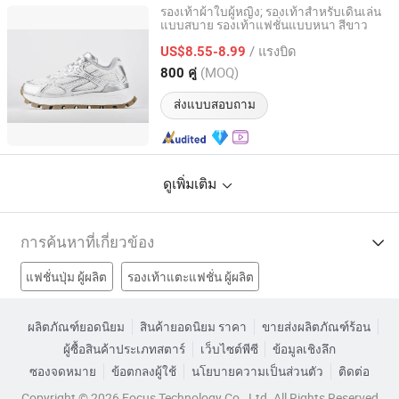
รองเท้าผ้าใบผู้หญิง; รองเท้าสำหรับเดินเล่น
แบบสบาย รองเท้าแฟชั่นแบบหนา สีขาว
Xiamen Mango Fashion Shoes Trade Co., Ltd
/ แรงบิด
US$8.55-8.99
Fujian, China
อัตราจาก 2021
(MOQ)
800 คู่
ส่งแบบสอบถาม
ดูเพิ่มเติม
การค้นหาที่เกี่ยวข้อง
แฟชั่นปุ่ม ผู้ผลิต
รองเท้าแตะแฟชั่น ผู้ผลิต
เสื้อเชิ้ตลำลอง ผู้ผลิต
รองเท้าลำลองแฟชั่น ผู้ผลิต
ผลิตภัณฑ์ยอดนิยม
สินค้ายอดนิยม ราคา
ขายส่งผลิตภัณฑ์ร้อน
ผู้ซื้อสินค้าประเภทสตาร์
เว็บไซต์พีซี
ข้อมูลเชิงลึก
รองเท้าสำหรับผู้หญิงแบบสบายโรงงาน
ซองจดหมาย
ข้อตกลงผู้ใช้
นโยบายความเป็นส่วนตัว
ติดต่อ
รองเท้ากีฬาแฟชั่นแบบสบายโรงงาน
Copyright © 2026 Focus Technology Co., Ltd. All Rights Reserved