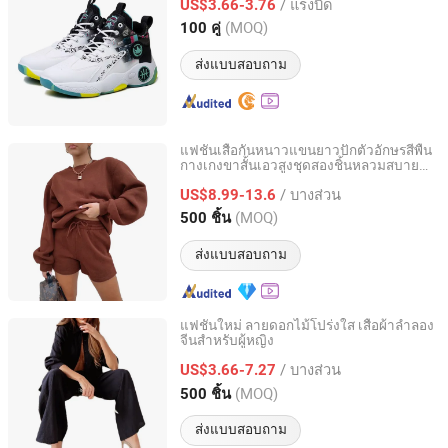
/ แรงบิด
US$3.66-3.76
(MOQ)
100 คู่
Hebei, China
อัตราจาก 2025
ส่งแบบสอบถาม
แฟชั่นเสื้อกันหนาวแขนยาวปักตัวอักษรสีพื้น
กางเกงขาสั้นเอวสูงชุดสองชิ้นหลวมสบาย
Free Market Co., Ltd
สำหรับผู้หญิง
/ บางส่วน
US$8.99-13.6
Zhejiang, China
อัตราจาก 2023
(MOQ)
500 ชิ้น
ส่งแบบสอบถาม
แฟชั่นใหม่ ลายดอกไม้โปร่งใส เสื้อผ้าลำลอง
จีนสำหรับผู้หญิง
Free Market Co., Ltd
/ บางส่วน
US$3.66-7.27
Zhejiang, China
อัตราจาก 2023
(MOQ)
500 ชิ้น
ส่งแบบสอบถาม