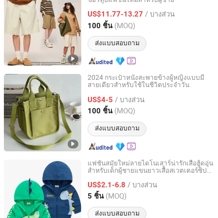
Nanchang Finery Clothing Co., Ltd.
/ บางส่วน
US$11.77-13.27
Jiangxi, China
อัตราจาก 2023
(MOQ)
100 ชิ้น
ส่งแบบสอบถาม
2024 กระเป๋าหนังสะพายข้างผู้หญิงแบบมี
สายเดียวสำหรับใช้ในชีวิตประจำวัน
Anhui Magic Industry Co., Ltd.
/ บางส่วน
US$4-5
Anhui, China
อัตราจาก 2023
(MOQ)
100 ชิ้น
ส่งแบบสอบถาม
แฟชั่นสมัยใหม่ลายไดโนเสาร์น่ารักเสื้อฮู้ดอุ่น
สำหรับเด็กผู้ชายแขนยาวเสื้อสเวตเตอร์ซิป
Shanghai Hexuan Baby Products Co., Ltd.
สไตล์สบายทำจากผ้าฝ้ายและโพลีเอสเตอร์
/ บางส่วน
US$2.1-6.8
Shanghai, China
อัตราจาก 2020
(MOQ)
5 ชิ้น
ส่งแบบสอบถาม