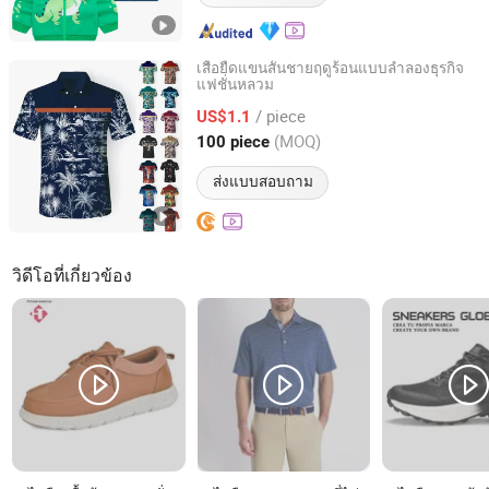
เสื้อยืดแขนสั้นชายฤดูร้อนแบบลำลองธุรกิจ
แฟชั่นหลวม
Guangzhou Yinimei Trading Firm
/ piece
US$1.1
Guangdong, China
อัตราจาก 2026
(MOQ)
100 piece
ส่งแบบสอบถาม
วิดีโอที่เกี่ยวข้อง