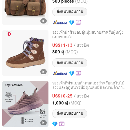
Fujian, China
อัตราจาก 2012
(MOQ)
500 pieces
ส่งแบบสอบถาม
รองเท้าผ้าฝ้ายอบอุ่นนุ่มสบายสำหรับผู้หญิง
แบบขายส่ง
Fujian Putian Hongtai Imp & Exp Co., Ltd.
/ แรงบิด
US$11-13
Fujian, China
อัตราจาก 2023
(MOQ)
800 คู่
ส่งแบบสอบถาม
รองเท้ากีฬาแบบกำหนดเองสำหรับฤดูใบไม้
ร่วงและฤดูหนาวที่มีคุณสมบัติระบายอากาศ
Shandong Xiyue Health Industry Co., Ltd.
ดูดซับแรงกระแทก และทนทานต่อการสึกหรอ
/ แรงบิด
ขายส่งและขายปลีก รองเท้าวิ่ง รองเท้าทัน
US$10-25
สมัย รองเท้าลำลอง
Shandong, China
อัตราจาก 2026
(MOQ)
1,000 คู่
ส่งแบบสอบถาม