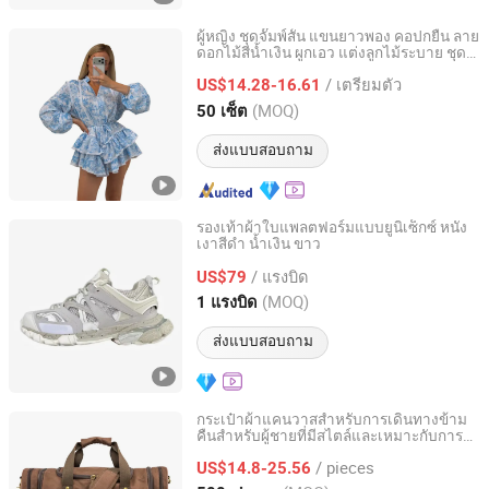
ผู้หญิง ชุดจั๊มพ์สั้น แขนยาวพอง คอปกยืน ลาย
ดอกไม้สีน้ำเงิน ผูกเอว แต่งลูกไม้ระบาย ชุด
Dongguan King Young Clothing Factory
ฤดูร้อนสบาย
/ เตรียมตัว
US$14.28-16.61
Guangdong, China
อัตราจาก 2026
(MOQ)
50 เซ็ต
ส่งแบบสอบถาม
รองเท้าผ้าใบแพลตฟอร์มแบบยูนิเซ็กซ์ หนัง
เงาสีดำ น้ำเงิน ขาว
Quanzhou Fengze District Siquan Technology Co., Ltd.
/ แรงบิด
US$79
Fujian, China
อัตราจาก 2026
(MOQ)
1 แรงบิด
ส่งแบบสอบถาม
กระเป๋าผ้าแคนวาสสำหรับการเดินทางข้าม
คืนสำหรับผู้ชายที่มีสไตล์และเหมาะกับการ
Xiamen Daysun Industrial Co., Ltd.
ออกกำลังกายแบบสบายๆ
/ pieces
US$14.8-25.56