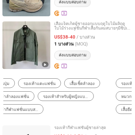
ส่งแบบสอบถาม
เสื้อแจ็คเก็ตผู้ชายออกแบบฤดูใบไม้ผลิฤดู
ใบไม้ร่วงแฟชั่นกีฬาเสื้อกันลมสบายๆมีซิปเสื้อ
Chengdu Jiazhuchen Trading Co., Ltd.
โค้ตผู้ชายเสื้อคลุมบอมเบอร์สบายๆ
/ บางส่วน
US$38-40
Sichuan, China
อัตราจาก 2026
(MOQ)
1 บางส่วน
ส่งแบบสอบถาม
รองเท้าผ้าใบผู้ชาย
รองเท้าวิ่งผู้ชาย
หมวกบาสบอล
กระเป๋าหลังสำหรับกิจกรรมกีฬาแบบสบายๆ
เสื้อยืดผู้ชาย
เดรสที่สบาย ๆ
รองเท้ากีฬาแฟชั่นผู้ชายล่าสุด
Baoding Dingxiang Trade Co., Ltd.