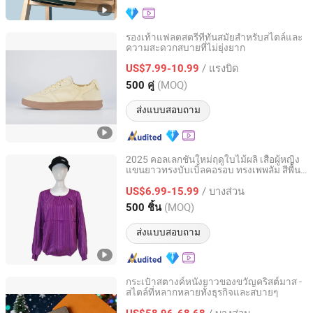
รองเท้าแฟลตสตรีที่ทันสมัยสำหรับสไตล์และ
ความสะดวกสบายที่ไม่ยุ่งยาก
Xiamen Mango Fashion Shoes Trade Co., Ltd
/ แรงบิด
US$7.99-10.99
Fujian, China
อัตราจาก 2021
(MOQ)
500 คู่
ส่งแบบสอบถาม
2025 คอลเลกชันใหม่ฤดูใบไม้ผลิ เสื้อผู้หญิง
แขนยาวทรงบับเบิ้ลคอรอบ ทรงเพพลัม สีพื้น
XIAMEN NEWYX IMP&EXP CO.,LTD
สวมใส่ได้ทุกโอกาส รูปทรงเพรียวบาง ใส่
/ บางส่วน
สบาย
US$6.99-15.99
Fujian, China
อัตราจาก 2025
(MOQ)
500 ชิ้น
ส่งแบบสอบถาม
กระเป๋าสตางค์หนังยาวของขวัญคริสต์มาส -
สไตล์ที่หลากหลายทั้งธุรกิจและสบายๆ
Shenzhen Chenxi Lingdong Technology Co., Ltd.
/ บางส่วน