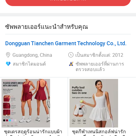
สอดคล้องกับมาตรฐานสากลอย่างเคร่งครัด ด้วย
ประสบการณ์มากกว่า 10 ปีและทีมออกแบบมืออาชีพราคาที่
น่าสนใจและระบบควบคุมคุณภาพ QC ที่เข้มงวดเราจึงได้รับ
ซัพพลายเออร์แนะนำสำหรับคุณ
ชื่อเสียงที่ดีในตลาดโลก
เราส่งออกไปยังประเทศต่างๆทั่วโลกมากกว่า 30 ประเทศรวม
Dongguan Tianchen Garment Technology Co., Ltd.
ถึงสหรัฐอเมริกาออสเตรเลียตะวันออกกลางและยุโรป ใน
Guangdong, China
เป็นสมาชิกตั้งแต่: 2012
ขณะเดียวกันเราได้ทำการตรวจสอบโรงงานสำหรับแบรนด์
ขนาดใหญ่หลายแบรนด์และมีความร่วมมืออย่างลึกซึ้งกับ
สมาชิกไดมอนด์
ซัพพลายเออร์ที่ผ่านการ
ตรวจสอบแล้ว
แบรนด์เหล่านั้น
เราหวังเป็นอย่างยิ่งว่าลูกค้าใหม่จากทุกประเทศจะติดต่อเรา
เพื่อสร้างความสัมพันธ์ทางธุรกิจและความสำเร็จร่วมกันใน
อนาคต !
ชุดเดรสฤดูร้อนน่ารักแบบผ้า
ชุดกีฬาเทนนิสกอล์ฟน่ารัก