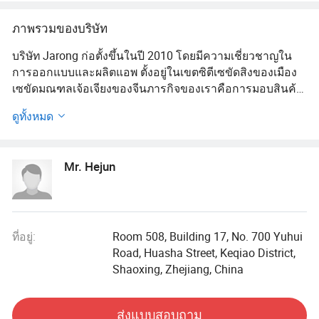
ภาพรวมของบริษัท
บริษัท Jarong ก่อตั้งขึ้นในปี 2010 โดยมีความเชี่ยวชาญใน
การออกแบบและผลิตแอพ ตั้งอยู่ในเขตซิตีเซขัดสิงของเมือง
เซขัดมณฑลเจ้อเจียงของจีนภารกิจของเราคือการมอบสินค้า
ที่ปลอดภัยและมีคุณภาพสูงให้กับผู้คนทั่วโลก
ดูทั้งหมด
โรงงานของเรามีพื้นที่โรงงานที่มีพนักงานมากกว่า 200 คนมี
อุปกรณ์เย็บผ้าที่ทันสมัยและนำเข้ามากกว่า 130 ชุดและมี
Mr. Hejun
กำลังการผลิตเสื้อผ้า 000 ชิ้น 300 ชิ้นต่อเดือนจำนวนมากกว่า
3300 ชุด เราเชี่ยวชาญเป็นพิเศษในด้านของชุดนอนชุด
ชายหาดชุดสวมใส่ในเลาจ์นและผลิตภัณฑ์สิ่งทอที่ใช้ในบ้าน
รวมถึงผ้าห่มคลุมเบาะนั่งและอื่นๆ
ที่อยู่:
Room 508, Building 17, No. 700 Yuhui
สำหรับการสั่งซื้อจาก OEM / ODM จะได้รับการต้อนรับอย่าง
Road, Huasha Street, Keqiao District,
อบอุ่น ในฐานะที่เป็นซัพพลายเออร์ด้านเสื้อผ้ามืออาชีพเรามี
Shaoxing, Zhejiang, China
ทีมงานที่ยอดเยี่ยมซึ่งมุ่งเน้นการพัฒนาและออกแบบผลิตภัณฑ์
การควบคุมคุณภาพและการตรวจสอบและการดำเนินงาน
ส่งแบบสอบถาม
ของบริษัท เราสร้างระบบการจัดการคุณภาพสูงที่ทันสมัยซึ่ง