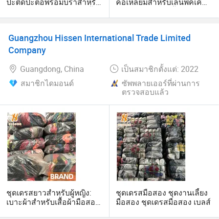
ปะติดปะต่อพร้อมบราสำหรับ
คอเหลี่ยมสำหรับเล่นพิคเคิ
ใส่ด้านในและกางเกงขาสั้น
ลบอล มีบราที่ติดตั้งในตัว
ดีไซน์ทันสมัยระบายเหงื่อ
กระโปรงพัฟหลังเปลือยสั้น
เหมาะสำหรับการวิ่ง กอล์ฟ
สำหรับเต้นบัลเล่ต์ พร้อม
Guangzhou Hissen International Trade Limited
และเล่นพิคเบิล
กางเกงขาสั้นและกระเป๋า
Company
Guangdong, China
เป็นสมาชิกตั้งแต่: 2022
สมาชิกไดมอนด์
ซัพพลายเออร์ที่ผ่านการ
ตรวจสอบแล้ว
ชุดเดรสยาวสำหรับผู้หญิง:
ชุดเดรสมือสอง ชุดงานเลี้ยง
เบาะผ้าสำหรับเสื้อผ้ามือสอง
มือสอง ชุดเดรสมือสอง เบลส์
จากเกาหลีและสหราช