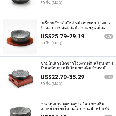
50 ชิ้น
(MOQ)
เครื่องครัวสมัยใหม่ หม้ออบซอส โรงแรม
ร้านอาหาร หินบิบิมบับ ชามอลูมิเนียม
เคลือบหินธรรมชาติ ผู้จัดจำหน่ายชุนส
US$
25.79
-
29.19
โตน
FOB
50 ชิ้น
(MOQ)
ชามหินแกรนิตจากโรงงานชันสโตน ชาม
หินเคลือบอะลูมิเนียม ชามหินสำหรับบิ
บิมบับเกาหลีพร้อมฐานไม้สำหรับร้าน
US$
22.79
-
35.29
อาหาร
FOB
50 ชิ้น
(MOQ)
ชามหินแกรนิตทนความร้อน ชามหิน
เกาหลี เครื่องใช้บนโต๊ะ ชามสำหรับเสิร์ฟ
อาหารเกาหลีและไทยในร้านอาหาร