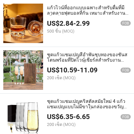
แก้วไวน์ที่ออกแบบเฉพาะสำหรับดื่มที่มี
ลวดลายฟุตบอลที่ก้น เหมาะสำหรับงาน
เลี้ยงที่บ้าน
US$
2.84
-
2.99
FOB
500 ชิ้น
(MOQ)
ชุดแก้วแชมเปญสีอำพันชุบทองของชันส
โตนพร้อมที่ปิดไวน์เชียร์สสำหรับงาน
แต่งงานและงานเลี้ยงการมีส่วนร่วม
US$
10.59
-
11.09
FOB
200 เซ็ต
(MOQ)
ชุดแก้วแชมเปญคริสตัลสมัยใหม่ 4 แก้ว
แชมเปญแบบไม่มีขาในกล่องของขวัญ
กระดาษสำหรับงานเลี้ยงคริสต์มาส
US$
6.35
-
6.65
FOB
200 เซ็ต
(MOQ)