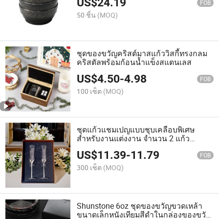
US$
24.19
FOB
50 ชิ้น
(MOQ)
ชุดของขวัญคริสต์มาสแก้ววิสกี้ทรงกลม
คริสตัลพร้อมก้อนน้ำแข็งสแตนเลส
US$
4.50
-
4.98
FOB
100 เซ็ต
(MOQ)
ชุดแก้วแชมเปญแบบชุบเคลือบพิเศษ
สำหรับงานแต่งงาน จำนวน 2 แก้ว
แชมเปญพร้อมโบว์ในกล่องของขวัญ
US$
11.39
-
11.79
FOB
300 เซ็ต
(MOQ)
Shunstone 6oz ชุดของขวัญขวดเหล้า
ขนาดเล็กหนังเทียมสีดำในกล่องของขวัญ