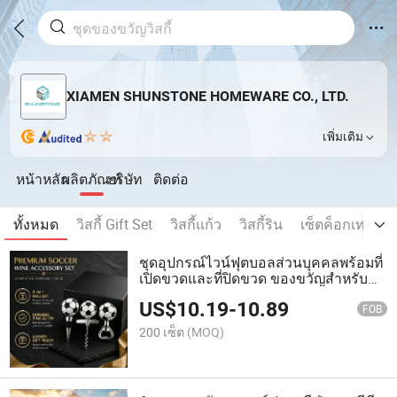
XIAMEN SHUNSTONE HOMEWARE CO., LTD.
เพิ่มเติม
หน้าหลัก
ผลิตภัณฑ์
บริษัท
ติดต่อ
ทั้งหมด
วิสกี้ Gift Set
วิสกี้แก้ว
วิสกี้ริน
เซ็ตค็อกเทลผู้สูบ
ชุดอุปกรณ์ไวน์ฟุตบอลส่วนบุคคลพร้อมที่
เปิดขวดและที่ปิดขวด ของขวัญสำหรับ
ธุรกิจ
US$
10.19
-
10.89
FOB
200 เซ็ต
(MOQ)