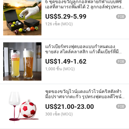
6 ชุดของขวัญลูกกอล์ฟลายกีฬาแบบพีซี
เอสที่สามารถพิมพ์ได้ 2 ลูกกอล์ฟรูปทรง
ฟุตบอลสำหรับฝึกซ้อม ชุดของขวัญ
US$
5.29
-
5.99
สำหรับธุรกิจและองค์กร
FOB
126 เซ็ต
(MOQ)
แก้วเบียร์ทรงฟุตบอลแบบกำหนดเอง
ขายส่ง สไตล์คลาสสิก แก้วดื่มเบียร์ที่มี
การปรับแต่งเฉพาะตัว สำหรับชิมเบียร์
US$
1.49
-
1.62
FOB
1,000 ชิ้น
(MOQ)
ชุดของขวัญไวน์แดงแก้วไวน์คริสตัลทำ
มือปราศจากตะกั่ว รูปทรงฟุตบอลดีไซน์
ถอดได้ กล่องหนัง
US$
21.00
-
23.00
FOB
300 เซ็ต
(MOQ)