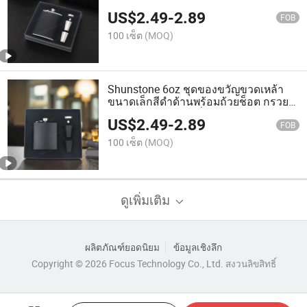
สำหรับวันเกิด ของขวัญส่งเสริมการขาย
US$
2.49
-
2.89
ของบริษัท
FOB
100 เซ็ต
(MOQ)
Shunstone 6oz ชุดของขวัญขวดเหล้า
ขนาดเล็กสีดำด้านพร้อมถ้วยช็อต กรวย
และกล่องของขวัญที่ออกแบบเฉพาะ
US$
2.49
-
2.89
สำหรับของขวัญส่งเสริมการขายธุรกิจ
FOB
100 เซ็ต
(MOQ)
ดูเพิ่มเติม
ผลิตภัณฑ์ยอดนิยม
ข้อมูลเชิงลึก
Copyright © 2026 Focus Technology Co., Ltd. สงวนลิขสิทธิ์