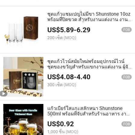
ชุดแก้วแชมเปญไม่มีขา Shunstone 10oz
พร้อมที่ปิดขวด สำหรับงานแต่งงาน งาน
วันเกิด และงานเลี้ยง
US$
5.89
-
6.29
FOB
200 เซ็ต
(MOQ)
ชุดแก้วไวน์สมัยใหม่พร้อมอุปกรณ์ไวน์
ชุดของขวัญสำหรับแขกงานแต่งงาน ผู้จัด
จำหน่ายชุดของขวัญไวน์ ชุนสโตน
US$
4.08
-
4.40
FOB
300 เซ็ต
(MOQ)
แก้วเบียร์ใสแกะสลักหนา Shunstone
500ml พร้อมที่จับสำหรับร้านอาหาร งาน
เลี้ยง และบ้านเรือน
US$
0.92
FOB
1,000 ชิ้น
(MOQ)