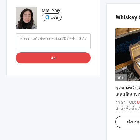
Mrs. Amy
Whiskey G
แชท
ส่ง
วิดีโอ
ชุดของขวัญห
เลสสตีลเกรด
ได้ในกล่องไม
ราคา FOB:
U
หน่ายชุนสโ
คำสั่งซื้อขั้นต
ส่งแบ