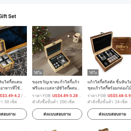
ift Set
วิดีโอ
วิดีโอ
ินวิสกี้สแตน
ของขวัญเขาตะกั่ววิสกี้แก้ว
แก้ววิสกี้คริสตัล ชิ้นหินวิส
อาหารที่ใช้ซ้ำ
ฟรีและเบสลาอัซ์วิสกี้ผสม
ชุดแก้ววิสกี้พร้อมกล่องไม
้จากผู้จัดจำ
สารบาเซิล ชุดสำหรับผู้ชาย
ของขวัญน่ารักสำหรับพ่อ
/ เตรียมตัว
ราคา FOB:
/ เตรียมตัว
ราคา FOB:
S$3.49-4.2
US$4.89-5.28
US$5.68-5.
ตน
ผู้ชาย ผู้ใหญ่
่ำ:
50 เซ็ต
คำสั่งซื้อขั้นต่ำ:
200 เซ็ต
คำสั่งซื้อขั้นต่ำ:
24 เซ็ต
บสอบถาม
ส่งแบบสอบถาม
ส่งแบบสอบถาม