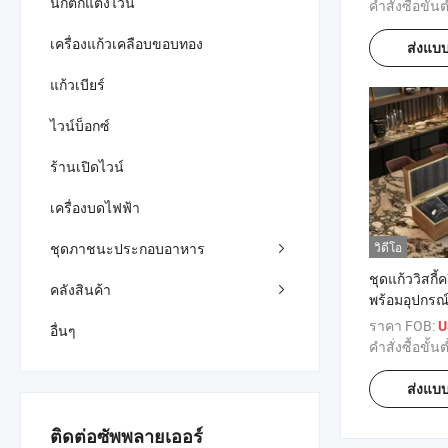
นักตกแต่งไวน์
คำสั่งซื้อขั้นต
เครื่องแก้วเคลือบขอบทอง
ส่งแบ
แก้วเบียร์
ไวน์บ็อกซ์
ร้านเปิดไวน์
เครื่องบดไฟฟ้า
วิดีโอ
ชุดภาชนะประกอบอาหาร
ชุดแก้ววิสกี้
คลังสินค้า
พร้อมอุปกรณ
เลส ของที่ระล
ราคา FOB:
U
อื่นๆ
ขวัญสำหรับผ
คำสั่งซื้อขั้นต
ส่งแบ
ติดต่อซัพพลายเออร์