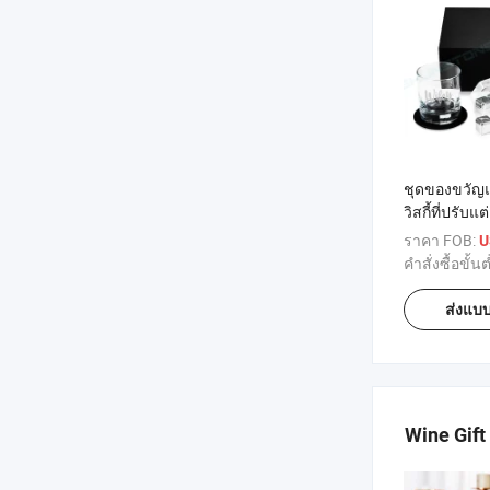
ชุดของขวัญแก
วิสกี้ที่ปรับแ
ภรรยาและสามี
ราคา FOB:
U
คำสั่งซื้อขั้นต
ส่งแบ
Wine Gift