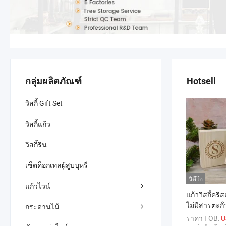
กลุ่มผลิตภัณฑ์
Hotsell
วิสกี้ Gift Set
วิสกี้แก้ว
วิสกี้ริน
เซ็ตค็อกเทลผู้สูบบุหรี่
วิดีโอ
แก้วไวน์
แก้ววิสกี้คร
ไม่มีสารตะกั
กระดานไม้
ขวัญหิน
ราคา FOB:
U