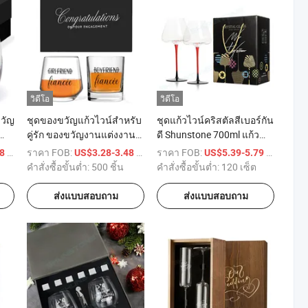
วิดีโอ
วิดีโอ
ขวัญ
ชุดของขวัญแก้วไวน์สำหรับ
ชุดแก้วไวน์คริสตัลสีเบอร์กัน
คู่รัก ของขวัญงานแต่งงาน
ดี Shunstone 700ml แก้ว
ของที่ระลึก
ไวน์แดงด้ามสีดำฐานสีดำ
/ บางส่วน
ราคา FOB:
/ บางส่วน
ราคา FOB:
/ เตรียมตั
48
US$3.28-3.48
US$5.39-5.79
ชุดแก้วไวน์แดง 2 พร้อม
คำสั่งซื้อขั้นต่ำ:
500 ชิ้น
คำสั่งซื้อขั้นต่ำ:
120 เซ็ต
กล่องของขวัญสำหรับงาน
แต่งงาน
ส่งแบบสอบถาม
ส่งแบบสอบถาม