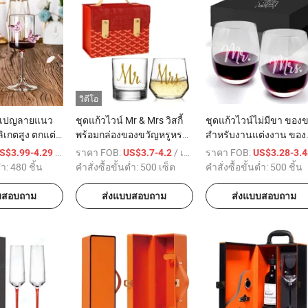
วิดีโอ
มเปญลายแนว
ชุดแก้วไวน์ Mr & Mrs วิสกี้
ชุดแก้วไวน์ไม่มีขา ของ
ลิเกตสูง ตกแต่ง
พร้อมกล่องของขวัญหรูหรา
สำหรับงานแต่งงาน ของ
แบบมีลวดลายหนังสำหรับ
ขวัญสำหรับผู้รับเชิญ
/ บางส่วน
ราคา FOB:
/ เตรียมตัว
ราคา FOB:
S$3.99-4.29
US$3.7-4.2
US$3.28-3.
งานแต่งงานของแขกและ
่ำ:
480 ชิ้น
คำสั่งซื้อขั้นต่ำ:
500 เซ็ต
คำสั่งซื้อขั้นต่ำ:
500 ชิ้น
ของขวัญคู่รัก
บสอบถาม
ส่งแบบสอบถาม
ส่งแบบสอบถาม