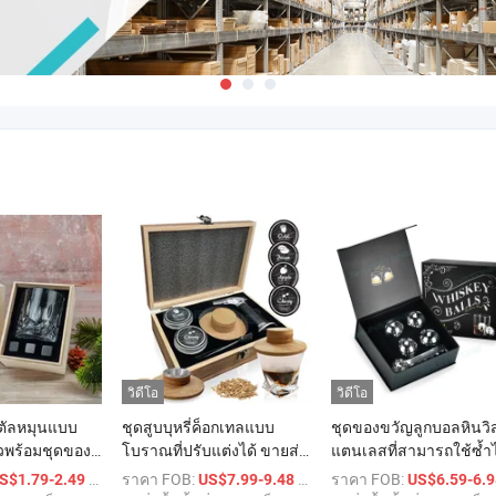
วิดีโอ
วิดีโอ
ิสตัลหมุนแบบ
ชุดสูบบุหรี่ค็อกเทลแบบ
ชุดของขวัญลูกบอลหินวิส
่วพร้อมชุดของ
โบราณที่ปรับแต่งได้ ขายส่ง
แตนเลสที่สามารถใช้ซ้ำไ
พร้อมไฟแช็กและชิปไม้
ขายดีในสต็อก ชุดของขว
/ เตรียมตัว
ราคา FOB:
/ เตรียมตัว
ราคา FOB:
S$1.79-2.49
US$7.99-9.48
US$6.59-6.