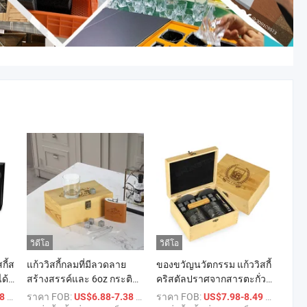
วิดีโอ
วิดีโอ
กี้ส
แก้ววิสกี้กลมที่มีลวดลาย
ของขวัญนวัตกรรม แก้ววิสกี้
ด้
สร้างสรรค์และ 6oz กระติก
คริสตัลปราศจากสารตะกั่ว
ัญ
หนังวิสกี้ของขวัญสำหรับพ่อ
ที่มีหินเย็นและถาดไม้ชุด
/ เตรียมตัว
ราคา FOB:
/ เตรียมตัว
ราคา FOB:
/ เตรียมตั
98
US$6.88-7.38
US$7.98-8.49