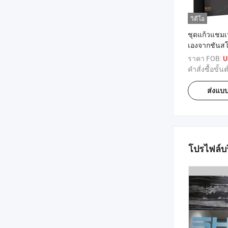
วิดีโอ
ชุดแก้วแช
เองจากชันส
แก้วแชมเปญ
ราคา FOB:
U
ของขวัญแต่
คำสั่งซื้อขั้นต
แขก
ส่งแบ
โปรไฟล์บร