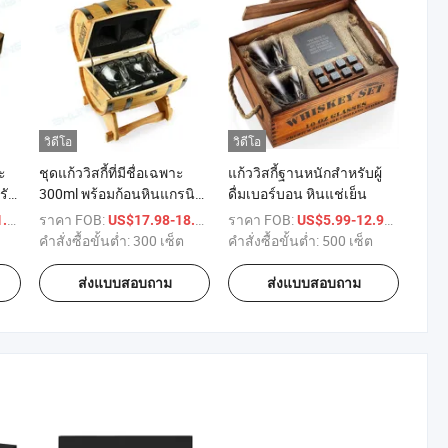
วิดีโอ
วิดีโอ
าะ
ชุดแก้ววิสกี้ที่มีชื่อเฉพาะ
แก้ววิสกี้ฐานหนักสำหรับผู้
รับ
300ml พร้อมก้อนหินแกรนิต
ดื่มเบอร์บอน หินแช่เย็น
สำหรับวิสกี้ 6 ในกล่องไม้รูป
/ เตรียมตัว
ราคา FOB:
/ เตรียมตัว
ราคา FOB:
/ เตรียม
59
US$17.98-18.9
US$5.99-12.99
ถัง
คำสั่งซื้อขั้นต่ำ:
300 เซ็ต
คำสั่งซื้อขั้นต่ำ:
500 เซ็ต
ส่งแบบสอบถาม
ส่งแบบสอบถาม