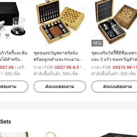
วิดีโอ
้ววิสกี้และหิน
ชุดของขวัญฟลาสก์หนัง
ชุดแจกันวิสกี้ที่มีชื่อเฉพ
ต่งได้สำหรับ
พร้อมลูกเต๋าและกระดาน
และ 2 แก้ว ของขวัญสำห
คู่รัก
หมากรุกไม้ของขวัญน่ารัก
คู่แต่งงาน
/ เตรียมตัว
ราคา FOB:
/ เตรียมตัว
ราคา FOB:
S$7.68
US$7.98-8.5
US$10.98-11.
่ำ:
500 เซ็ต
คำสั่งซื้อขั้นต่ำ:
500 เซ็ต
คำสั่งซื้อขั้นต่ำ:
200 เซ็ต
บสอบถาม
ส่งแบบสอบถาม
ส่งแบบสอบถาม
 Sets