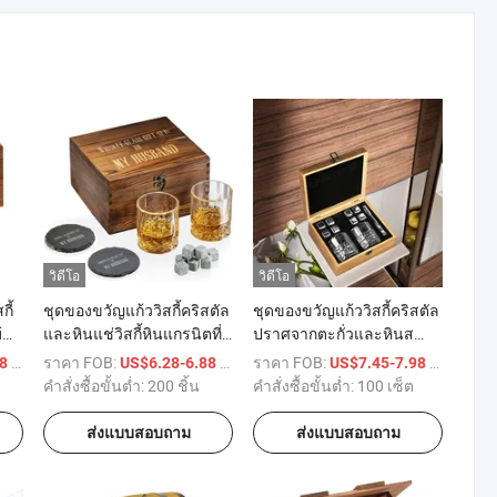
วิดีโอ
วิดีโอ
กี้
ชุดของขวัญแก้ววิสกี้คริสตัล
ชุดของขวัญแก้ววิสกี้คริสตัล
้
และหินแช่วิสกี้หินแกรนิตที่
ปราศจากตะกั่วและหินส
ใช้ซ้ำได้
แตนเลสสำหรับผู้ชาย พ่อ
/ เตรียมตัว
ราคา FOB:
/ บางส่วน
ราคา FOB:
/ เตรียมตั
98
US$6.28-6.88
US$7.45-7.98
ของขวัญส่งเสริมการขาย
คำสั่งซื้อขั้นต่ำ:
200 ชิ้น
คำสั่งซื้อขั้นต่ำ:
100 เซ็ต
สำหรับบริษัท
ส่งแบบสอบถาม
ส่งแบบสอบถาม