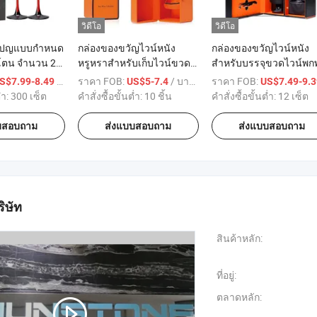
วิดีโอ
วิดีโอ
มเปญแบบกำหนด
กล่องของขวัญไวน์หนัง
กล่องของขวัญไวน์หนัง
โตน จำนวน 2
หรูหราสำหรับเก็บไวน์ขวด
สำหรับบรรจุขวดไวน์พก
สีแดงฐานสีดำ
เดียว
พร้อมแก้ว
/ เตรียมตัว
ราคา FOB:
/ บางส่วน
ราคา FOB:
S$7.99-8.49
US$5-7.4
US$7.49-9.
งงานสำหรับ
่ำ:
300 เซ็ต
คำสั่งซื้อขั้นต่ำ:
10 ชิ้น
คำสั่งซื้อขั้นต่ำ:
12 เซ็ต
บสอบถาม
ส่งแบบสอบถาม
ส่งแบบสอบถาม
ิษัท
สินค้าหลัก:
ที่อยู่:
ตลาดหลัก: