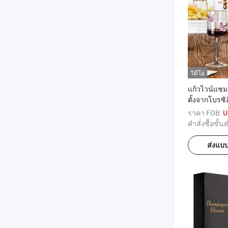
วิดีโอ
แก้วไวน์แช
ตั้งจากโบรซิ
ด้วยผีเสื้อ
ราคา FOB:
U
คำสั่งซื้อขั้นต
ส่งแบ