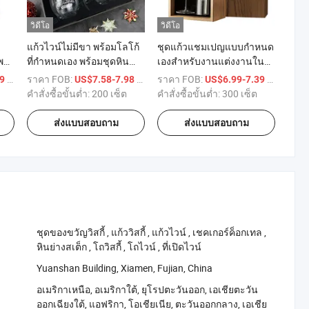
วิดีโอ
วิดีโอ
แก้วไวน์ไม่มีขา พร้อมโลโก้
ชุดแก้วแชมเปญแบบกำหนด
พา
ที่กำหนดเอง พร้อมชุดหิน
เองสำหรับงานแต่งงานใน
วิสกี้และที่เปิดไวน์ กล่องแม่
กล่องไม้
/ เตรียมตัว
ราคา FOB:
/ เตรียมตัว
ราคา FOB:
/ เตรียมตั
39
US$7.58-7.98
US$6.99-7.39
เหล็ก สำหรับของขวัญวัน
คำสั่งซื้อขั้นต่ำ:
200 เซ็ต
คำสั่งซื้อขั้นต่ำ:
300 เซ็ต
คริสต์มาสและวันเกิด
ส่งแบบสอบถาม
ส่งแบบสอบถาม
‪ชุดของขวัญวิสกี้‬
,
‪แก้ววิสกี้‬
,
‪แก้วไวน์‬
,
‪เชคเกอร์ค็อกเทล‬
,
‪หินย่างสเต็ก‬
,
‪โถวิสกี้‬
,
‪โถไวน์‬
,
‪ที่เปิดไวน์‬
Yuanshan Building, Xiamen, Fujian, China
อเมริกาเหนือ, อเมริกาใต้, ยุโรปตะวันออก, เอเชียตะวัน
ออกเฉียงใต้, แอฟริกา, โอเชียเนีย, ตะวันออกกลาง, เอเชีย