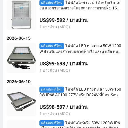
ไฟฟลัดไฮพาวเวอร์สำหรับเรือ, เค
ผลิตภัณฑ์ใหม่
รน และการส่องสว่างในอุตสาหกรรมชายฝั่ง, 150
W 250W 500W 1000W AC100-277V หรือ DC24
V
US$99-592 / บางส่วน
1 บางส่วน (MOQ)
2026-06-15
ไฟฟลัด LED ทางทะเล 50W-1200
ผลิตภัณฑ์ใหม่
W สำหรับแสงสว่างบนดาดฟ้าเรือและท่าเรือ ทนต่
อสภาพน้ำทะเล AC90-305V หรือ DC24V, 5-Year
การรับประกัน, การผลิตตามสั่ง
US$99-598 / บางส่วน
1 บางส่วน (MOQ)
2026-06-10
ไฟฟลัด LED ทางทะเล 150W-150
ผลิตภัณฑ์ใหม่
0W IP68 AC100-277V หรือ DC24V ที่มีตัวเรือนอ
ะลูมิเนียมบริสุทธิ์ สำหรับฟาร์มปลา โครงการท่าเรื
อ และโครงการชายฝั่ง
US$98-597 / บางส่วน
1 บางส่วน (MOQ)
ไฟฟลัดไลท์เรือ 50W-1200W IP6
ผลิตภัณฑ์ใหม่