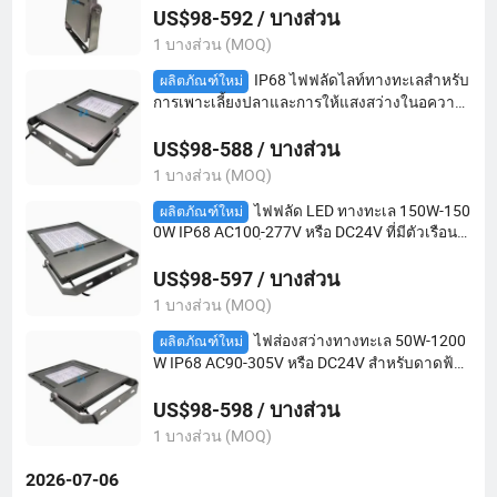
มิเนียมทนต่อการกัดกร่อน
US$98-592 / บางส่วน
1 บางส่วน (MOQ)
IP68 ไฟฟลัดไลท์ทางทะเลสำหรับ
ผลิตภัณฑ์ใหม่
การเพาะเลี้ยงปลาและการให้แสงสว่างในอควาโ
คลต, ไฟ LED ทนต่อสภาพน้ำทะเลสำหรับท่าเรือช
ายฝั่งและสถานที่นอกชายฝั่ง
US$98-588 / บางส่วน
1 บางส่วน (MOQ)
ไฟฟลัด LED ทางทะเล 150W-150
ผลิตภัณฑ์ใหม่
0W IP68 AC100-277V หรือ DC24V ที่มีตัวเรือนอ
ะลูมิเนียมบริสุทธิ์ สำหรับฟาร์มปลา โครงการท่าเรื
อ และโครงการชายฝั่ง
US$98-597 / บางส่วน
1 บางส่วน (MOQ)
ไฟส่องสว่างทางทะเล 50W-1200
ผลิตภัณฑ์ใหม่
W IP68 AC90-305V หรือ DC24V สำหรับดาดฟ้าเ
รือและแพลตฟอร์มกลางทะเล ทนต่อการกัดกร่อนจ
ากน้ำทะเลพร้อมกับ 5-Year การรับประกัน
US$98-598 / บางส่วน
1 บางส่วน (MOQ)
2026-07-06