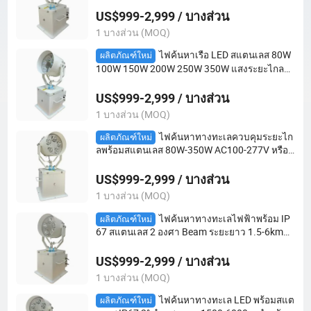
รรม
US$999-2,999 / บางส่วน
1 บางส่วน (MOQ)
ไฟค้นหาเรือ LED สแตนเลส 80W
ผลิตภัณฑ์ใหม่
100W 150W 200W 250W 350W แสงระยะไกลสำ
หรับความปลอดภัยในทะเลและชายฝั่ง
US$999-2,999 / บางส่วน
1 บางส่วน (MOQ)
ไฟค้นหาทางทะเลควบคุมระยะไก
ผลิตภัณฑ์ใหม่
ลพร้อมสแตนเลส 80W-350W AC100-277V หรือ
DC24V สำหรับเรือ ท่าเรือ และการเฝ้าระวังชายฝั่ง
US$999-2,999 / บางส่วน
1 บางส่วน (MOQ)
ไฟค้นหาทางทะเลไฟฟ้าพร้อม IP
ผลิตภัณฑ์ใหม่
67 สแตนเลส 2 องศา Beam ระยะยาว 1.5-6km
สำหรับเรือ แพลตฟอร์มกลางทะเล และความปลอ
ดภัยท่าเรือ
US$999-2,999 / บางส่วน
1 บางส่วน (MOQ)
ไฟค้นหาทางทะเล LED พร้อมสแต
ผลิตภัณฑ์ใหม่