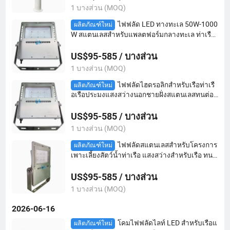
1 บางส่วน (MOQ)
ไฟฟลัด LED ทางทะเล 50W-1000
ผลิตภัณฑ์ใหม่
W สแตนเลสสำหรับแพลตฟอร์มกลางทะเล ท่าเรือ
เรือ แสงสว่างบนดาดฟ้า ทนต่อการกัดกร่อน AC D
C 5-Year การรับประกัน
US$95-585 / บางส่วน
1 บางส่วน (MOQ)
ไฟฟลัดไฮดรอลิกสำหรับเรือท่าเรื
ผลิตภัณฑ์ใหม่
อเรือประมงแสงสว่างนอกชายฝั่งสแตนเลสทนต่อก
ารกัดกร่อน 50W-1000W AC DC 5-Year การรับปร
ะกัน
US$95-585 / บางส่วน
1 บางส่วน (MOQ)
ไฟฟลัดสแตนเลสสำหรับโครงการ
ผลิตภัณฑ์ใหม่
เพาะเลี้ยงสัตว์น้ำท่าเรือ แสงสว่างสำหรับเรือ ทนต่
อการกัดกร่อนจากน้ำทะเล 50W-1000W AC/DC 5
-Year การรับประกัน OEM กำหนดเอง ไม่มีขั้นต่ำ
US$95-585 / บางส่วน
1 บางส่วน (MOQ)
2026-06-16
โคมไฟฟลัดไลท์ LED สำหรับเรือแ
ผลิตภัณฑ์ใหม่