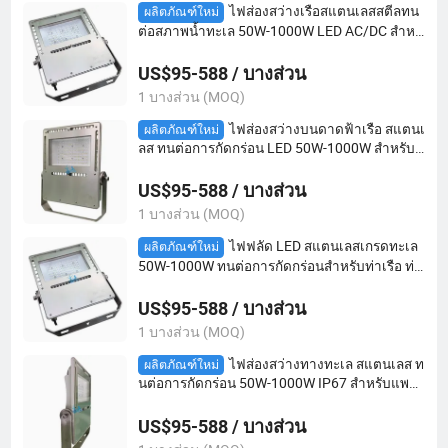
ไฟส่องสว่างเรือสแตนเลสสตีลทน
ผลิตภัณฑ์ใหม่
ต่อสภาพน้ำทะเล 50W-1000W LED AC/DC สำหรั
บเรือเดินทะเล ท่าเทียบเรือ โครงการการเพาะเลี้ย
งสัตว์น้ำ 5-Year การรับประกัน
US$95-588 / บางส่วน
1 บางส่วน (MOQ)
ไฟส่องสว่างบนดาดฟ้าเรือ สแตนเ
ผลิตภัณฑ์ใหม่
ลส ทนต่อการกัดกร่อน LED 50W-1000W สำหรับค
วามปลอดภัยในทะเล โครงการผู้รับเหมา OEM ไม่
มีขั้นต่ำ
US$95-588 / บางส่วน
1 บางส่วน (MOQ)
ไฟฟลัด LED สแตนเลสเกรดทะเล
ผลิตภัณฑ์ใหม่
50W-1000W ทนต่อการกัดกร่อนสำหรับท่าเรือ ท่า
เทียบเรือ โครงการน้ำมันและทางน้ำ การผลิตตาม
สั่ง
US$95-588 / บางส่วน
1 บางส่วน (MOQ)
ไฟส่องสว่างทางทะเล สแตนเลส ท
ผลิตภัณฑ์ใหม่
นต่อการกัดกร่อน 50W-1000W IP67 สำหรับแพล
ตฟอร์มกลางทะเล ความปลอดภัยชายฝั่ง การจัดส่
งรวดเร็ว OEM กำหนดเอง
US$95-588 / บางส่วน