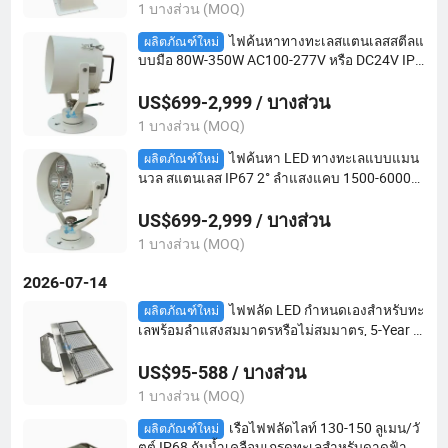
1 บางส่วน (MOQ)
ไฟค้นหาทางทะเลสแตนเลสสตีลแ
ผลิตภัณฑ์ใหม่
บบมือ 80W-350W AC100-277V หรือ DC24V IP6
7 สำหรับการตรวจสอบชายฝั่งของเรือ
US$699-2,999 / บางส่วน
1 บางส่วน (MOQ)
ไฟค้นหา LED ทางทะเลแบบแมน
ผลิตภัณฑ์ใหม่
นวล สแตนเลส IP67 2° ลำแสงแคบ 1500-6000m
สำหรับโครงการรักษาความปลอดภัยท่าเรือและน
อกชายฝั่ง
US$699-2,999 / บางส่วน
1 บางส่วน (MOQ)
2026-07-14
ไฟฟลัด LED กำหนดเองสำหรับทะ
ผลิตภัณฑ์ใหม่
เลพร้อมลำแสงสมมาตรหรือไม่สมมาตร, 5-Year ก
ารรับประกันสำหรับโครงการแพลตฟอร์มกลางทะเ
ลและท่าเรือ
US$95-588 / บางส่วน
1 บางส่วน (MOQ)
เรือไฟฟลัดไลท์ 130-150 ลูเมน/วั
ผลิตภัณฑ์ใหม่
ตต์ IP68 กันน้ำเคลือบเกรดทะเลสำหรับดาดฟ้า, ด้