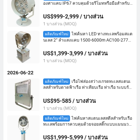
องศาแคบ IP67 ควบคุมด้วยรีโมทหรือมือสำหรับโ
ครงการท่าเรือและความปลอดภัย
US$999-2,999 / บางส่วน
1 บางส่วน (MOQ)
ไฟค้นหา LED ทางทะเลพร้อมสแต
ผลิตภัณฑ์ใหม่
นเลส 2° ลำแสงแคบ 1500-6000m AC100-277V
หรือ DC24V สำหรับความปลอดภัยของท่าเรือและ
ชายฝั่ง
US$1,399-3,999 / บางส่วน
1 บางส่วน (MOQ)
2026-06-22
เรือไฟส่องสว่างเกรดทะเลสแตนเ
ผลิตภัณฑ์ใหม่
ลสสำหรับดาดฟ้าเรือ ท่าเทียบเรือ ท่าเรือ ระบบรัก
ษาความปลอดภัยชายฝั่ง ทนต่อการกัดกร่อนจาก
น้ำทะเล 50W-1000W AC/DC 5-Year การรับประกั
US$95-585 / บางส่วน
น OEM
1 บางส่วน (MOQ)
ไฟค้นหาสแตนเลสสตีลสำหรับเรือ
ผลิตภัณฑ์ใหม่
ทะเลพร้อมการควบคุมด้วยจอยสติ๊กแบบแมนนวล
2° ลำแสง 1000-3500m สปอตไลท์สำหรับใช้ในห้
องควบคุมเรือ
US$1,999-5,999 / บางส่วน