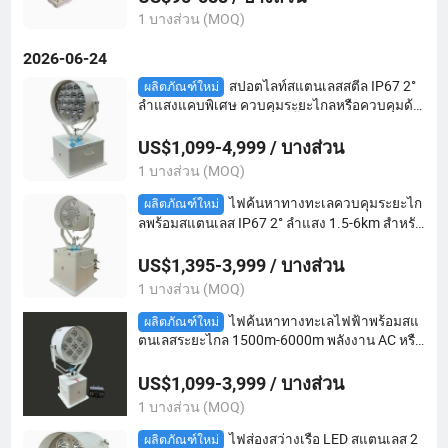
1 บางส่วน (MOQ)
2026-06-24
สปอตไลท์สแตนเลสสตีล IP67 2°
ผลิตภัณฑ์ใหม่
ลำแสงแคบพิเศษ ควบคุมระยะไกลหรือควบคุมด้ว
ยมือ OEM กำหนดเอง ไม่มีขั้นต่ำ การจัดส่งรวดเร็
ว
US$1,099-4,999 / บางส่วน
1 บางส่วน (MOQ)
ไฟค้นหาทางทะเลควบคุมระยะไก
ผลิตภัณฑ์ใหม่
ลพร้อมสแตนเลส IP67 2° ลำแสง 1.5-6km สำหรับ
เรือ ท่าเรือ การสำรวจนอกชายฝั่งและชายฝั่ง
US$1,395-3,999 / บางส่วน
1 บางส่วน (MOQ)
ไฟค้นหาทางทะเลไฟฟ้าพร้อมสแ
ผลิตภัณฑ์ใหม่
ตนเลสระยะไกล 1500m-6000m พลังงาน AC หรือ
DC สำหรับเรือ ท่าเรือ และการใช้งานนอกชายฝั่ง
US$1,099-3,999 / บางส่วน
1 บางส่วน (MOQ)
ไฟส่องสว่างเรือ LED สแตนเลส 2
ผลิตภัณฑ์ใหม่