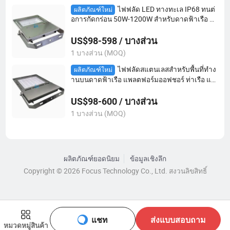
ไฟฟลัด LED ทางทะเล IP68 ทนต่
ผลิตภัณฑ์ใหม่
อการกัดกร่อน 50W-1200W สำหรับดาดฟ้าเรือ ด้า
นหน้า ด้านหลัง แพลตฟอร์มกลางทะเล แสงสว่างใ
นท่าเรือและโกดังชายฝั่ง
US$98-598 / บางส่วน
1 บางส่วน (MOQ)
ไฟฟลัดสแตนเลสสำหรับพื้นที่ทำง
ผลิตภัณฑ์ใหม่
านบนดาดฟ้าเรือ แพลตฟอร์มออฟชอร์ ท่าเรือ แล
ะไฟส่องสว่างประภาคาร AC90-305V หรือ DC24
V
US$98-600 / บางส่วน
1 บางส่วน (MOQ)
ผลิตภัณฑ์ยอดนิยม
ข้อมูลเชิงลึก
Copyright © 2026 Focus Technology Co., Ltd. สงวนลิขสิทธิ์
แชท
ส่งแบบสอบถาม
หมวดหมู่สินค้า