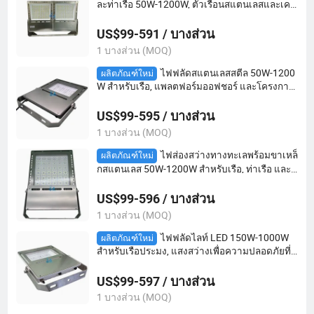
ละท่าเรือ 50W-1200W, ตัวเรือนสแตนเลสและเคลื
อบกันสนิมสำหรับสภาพแวดล้อมในทะเล ผลิตสำห
รับสภาพแวดล้อมน้ำทะเล ไม่มีขั้นต่ำในการสั่งซื้อ
US$99-591 / บางส่วน
1 บางส่วน (MOQ)
ไฟฟลัดสแตนเลสสตีล 50W-1200
ผลิตภัณฑ์ใหม่
W สำหรับเรือ, แพลตฟอร์มออฟชอร์ และโครงการ
ท่าเรือ, ทนต่อการกัดกร่อน, รับไฟฟ้ากระแสสลับ/ก
ระแสตรง, มีบริการ OEM
US$99-595 / บางส่วน
1 บางส่วน (MOQ)
ไฟส่องสว่างทางทะเลพร้อมขาเหล็
ผลิตภัณฑ์ใหม่
กสแตนเลส 50W-1200W สำหรับเรือ, ท่าเรือ และก
ารส่องสว่างในพื้นที่ชายฝั่ง, ทนต่อการกัดกร่อนจา
กน้ำทะเล, ผลิตตามสั่ง
US$99-596 / บางส่วน
1 บางส่วน (MOQ)
ไฟฟลัดไลท์ LED 150W-1000W
ผลิตภัณฑ์ใหม่
สำหรับเรือประมง, แสงสว่างเพื่อความปลอดภัยที่ท่
าเรือและนอกชายฝั่ง, IP68, ตัวเรือนอะลูมิเนียมทน
ต่อการกัดกร่อน
US$99-597 / บางส่วน
1 บางส่วน (MOQ)