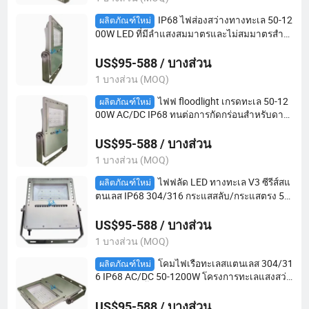
IP68 ไฟส่องสว่างทางทะเล 50-12
ผลิตภัณฑ์ใหม่
00W LED ที่มีลำแสงสมมาตรและไม่สมมาตรสำห
รับการส่องสว่างในท่าเรือและสนามเรือ สามารถป
รับแต่งได้ตามคำสั่งซื้อ
US$95-588 / บางส่วน
1 บางส่วน (MOQ)
ไฟฟ floodlight เกรดทะเล 50-12
ผลิตภัณฑ์ใหม่
00W AC/DC IP68 ทนต่อการกัดกร่อนสำหรับดาด
ฟ้าเรือ ท่าเรือ โครงการแสงสว่างนอกชายฝั่ง
US$95-588 / บางส่วน
1 บางส่วน (MOQ)
ไฟฟลัด LED ทางทะเล V3 ซีรีส์สแ
ผลิตภัณฑ์ใหม่
ตนเลส IP68 304/316 กระแสสลับ/กระแสตรง 50-
1200W ทนต่อการกัดกร่อนจากน้ำทะเล เรือ ท่าเรือ
นอกชายฝั่ง OEM ไม่มีขั้นต่ำ รับประกัน
US$95-588 / บางส่วน
1 บางส่วน (MOQ)
โคมไฟเรือทะเลสแตนเลส 304/31
ผลิตภัณฑ์ใหม่
6 IP68 AC/DC 50-1200W โครงการทะเลแสงสว่า
ง OEM ไม่มีขั้นต่ำ 5-Year การรับประกันทนต่อการ
กัดกร่อนจากน้ำทะเล
US$95-588 / บางส่วน