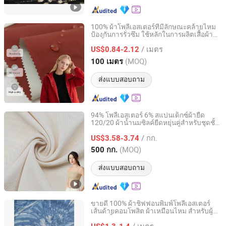
100% ผ้าโพลีเอสเตอร์ที่มีลักษณะคล้ายไหม
ป้องกันการรั่วซึม ใช้หลักในการผลิตเสื้อผ้า
Suzhou Jingyu Textile Co., Ltd
กันน้ำ ให้ความรู้สึกหรูหรา พร้อมการป้องกัน
/ เมตร
สภาพอากาศที่ใช้งานได้
US$0.84-2.12
Jiangsu, China
อัตราจาก 2026
(MOQ)
100 เมตร
ส่งแบบสอบถาม
94% โพลีเอสเตอร์ 6% สแปนเด็กซ์ผ้ายืด
120/20 ผ้าน้ำนมซิลค์ยืดหยุ่นคู่สำหรับชุดชั้น
Shantou Zhifa Knitting Industry Co., Ltd.
ในและบราสำหรับผู้หญิง
/ กก.
US$3.58-3.74
Guangdong, China
อัตราจาก 2022
(MOQ)
500 กก.
ส่งแบบสอบถาม
ขายดี 100% ผ้าชิฟฟอนพิมพ์โพลีเอสเตอร์
เส้นด้ายคอมโพสิต ผ้าเหมือนไหม สำหรับผู้
Shaoxing Yewang Textile Co., Ltd.
หญิง เสื้อผ้าและชุด S
/ เมตร