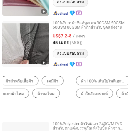
ส่งแบบสอบถาม
100%Pure ผ้าซิลค์ทูลเมช 30GSM 50GSM
60GSM 80GSM ผ้าถักสำหรับชุดแต่งงาน
Suzhou Huiyu Textile Co., Ltd
/ เมตร
US$7.2-8
Jiangsu, China
อัตราจาก 2025
(MOQ)
45 เมตร
ส่งแบบสอบถาม
ผ้า 100% เส้นใยโพลีเอสเตอร์
ผ้าสกรีน
ผ้าไหม
ผ้าใยสังเคราะห์
ผ้าถักและโครเชต์
ผ้าไนลอน
100%Polyester
เงา 240G/M P/D
ผ้าไหม
สำหรับตกแต่งบรรจุภัณฑ์/ริบบิ้น ผ้าจาก
Shanghai Fartex Import and Export Company Limited