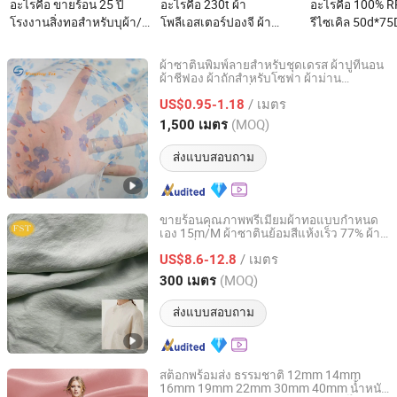
อะไรคือ ขายร้อน 25 ปี
อะไรคือ 230t ผ้า
อะไรคือ 100% 
โรงงานสิ่งทอสำหรับบุผ้า/
โพลีเอสเตอร์ปองจี ผ้า
รีไซเคิล 50d*75
ผ้าปูที่นอน เสื้อผ้า ผ้า
สำหรับเสื้อผ้า 100% ผ้า
กันน้ำ โพลีเอสเตอ
กำมะหยี่/ผ้าพิมพ์ที่มี
ไหมปองจีโพลีเอสเตอร์
แปนเด็กซ์ ซาติน
ผ้าซาตินพิมพ์ลายสำหรับชุดเดรส ผ้าปูที่นอน
ลวดลายด้วย 100% โพลีเอ
ผ้าชีฟอง ผ้าถักสำหรับโซฟา ผ้าม่าน
SUZHOU WANGFENG TEXTILE CO., LTD.
เฟอร์นิเจอร์ ผ้าปูที่นอน
สเตอร์แทฟต้า สแปนเด็กซ์
/ เมตร
US$0.95-1.18
ถักซาตินไหม
Jiangsu, China
อัตราจาก 2020
(MOQ)
1,500 เมตร
ส่งแบบสอบถาม
ขายร้อนคุณภาพพรีเมียมผ้าทอแบบกำหนด
เอง 15m/M ผ้าซาตินย้อมสีแห้งเร็ว 77% ผ้า
Wujiang First Textile Co., Ltd.
ซาตินปั่น 23% ไนลอนผ้าธรรมชาติสำหรับชุด
/ เมตร
เสื้อในฤดูใบไม้ผลิและฤดูใบไม้ร่วง
US$8.6-12.8
Jiangsu, China
อัตราจาก 2011
(MOQ)
300 เมตร
ส่งแบบสอบถาม
สต็อกพร้อมส่ง ธรรมชาติ 12mm 14mm
16mm 19mm 22mm 30mm 40mm น้ำหนัก
Wujiang First Textile Co., Ltd.