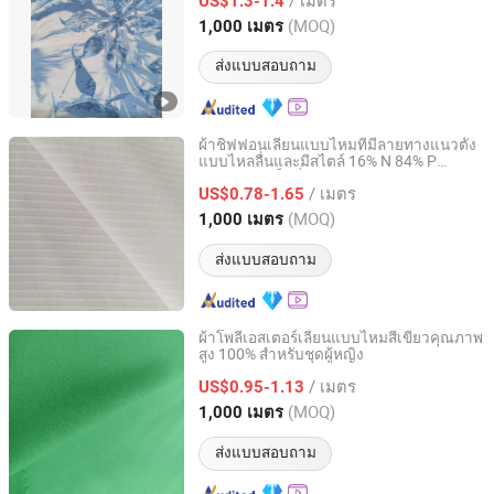
US$1.3-1.4
Zhejiang, China
อัตราจาก 2022
(MOQ)
1,000 เมตร
ส่งแบบสอบถาม
ผ้าชิฟฟอนเลียนแบบไหมที่มีลายทางแนวตั้ง
แบบไหลลื่นและมีสไตล์ 16% N 84% P
Suzhou Jinshine Textile Import&Export Co., Ltd
สำหรับชุดแม็กซี่ในฤดูร้อน
/ เมตร
US$0.78-1.65
Jiangsu, China
อัตราจาก 2026
(MOQ)
1,000 เมตร
ส่งแบบสอบถาม
ผ้าโพลีเอสเตอร์เลียนแบบไหมสีเขียวคุณภาพ
สูง 100% สำหรับชุดผู้หญิง
WUJIANG IDEAR TEXTILE CO., LTD.
/ เมตร
US$0.95-1.13
Jiangsu, China
อัตราจาก 2022
(MOQ)
1,000 เมตร
ส่งแบบสอบถาม