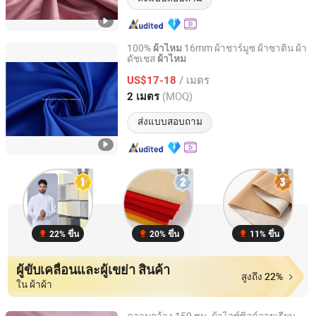
100%
16mm ผ้าชาร์มูซ ผ้าซาติน ผ้า
ผ้าไหม
ดัชเชส
ผ้าไหม
Zhang Zhou DITAI Import & Export Trade Co., Ltd.
/ เมตร
US$17-18
Fujian, China
อัตราจาก 2018
(MOQ)
2 เมตร
ส่งแบบสอบถาม
22% ขึ้น
20% ขึ้น
11% ขึ้น
ผู้ขับเคลื่อนและผู้เขย่า สินค้า
สูงถึง 22%
ใน ผ้าผ้า