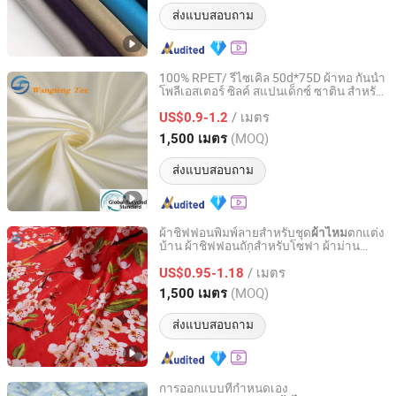
ส่งแบบสอบถาม
100% RPET/ รีไซเคิล 50d*75D ผ้าทอ กันน้ำ
โพลีเอสเตอร์ ซิลค์ สแปนเด็กซ์ ซาติน สำหรับ
SUZHOU WANGFENG TEXTILE CO., LTD.
ชุด
/ เมตร
US$0.9-1.2
Jiangsu, China
อัตราจาก 2020
(MOQ)
1,500 เมตร
ส่งแบบสอบถาม
ผ้าชิฟฟอนพิมพ์ลายสำหรับชุด
ตกแต่ง
ผ้าไหม
บ้าน ผ้าชิฟฟอนถักสำหรับโซฟา ผ้าม่าน
SUZHOU WANGFENG TEXTILE CO., LTD.
เฟอร์นิเจอร์ ผ้าปูที่นอน
/ เมตร
US$0.95-1.18
Jiangsu, China
อัตราจาก 2020
(MOQ)
1,500 เมตร
ส่งแบบสอบถาม
การออกแบบที่กำหนดเอง