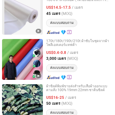
Suzhou Huiyu Textile Co., Ltd
ตกแต่งบ้าน
/ เมตร
US$14.5-17.5
Jiangsu, China
อัตราจาก 2025
(MOQ)
45 เมตร
ส่งแบบสอบถาม
170t/180t/190t/210t ผ้าซับในชุดจากผ้า
โพลีเอสเตอร์แทฟต้า
Ningbo MH Industry Co., Ltd.
/ เมตร
US$0.4-0.8
Zhejiang, China
อัตราจาก 2008
(MOQ)
3,000 เมตร
ส่งแบบสอบถาม
ผ้าซิลค์พิมพ์ขายส่งสำหรับเสื้อผ้าออกแบบ
ตามสั่ง 100% 19mm 22mm ซาตินซิลค์
Hangzhou Diecai Silk Co. Ltd
/ เมตร
US$16-25
Zhejiang, China
อัตราจาก 2022
(MOQ)
50 เมตร
ส่งแบบสอบถาม