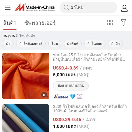
สินค้า
ซัพพลายเออร์
ผ้าไหม
สินค้า
153,915
ผ้า
ผ้าโพลีเอสเตอร์
ไหม
ผ้าพิมพ์
ผ้าไนลอน
ผ้าถัก
ขายร้อน 25 ปี โรงงานสิ่งทอสำหรับบุผ้า/
ผ้าปูที่นอน เสื้อผ้า ผ้ากำมะหยี่/ผ้าพิมพ์ที่มี
Changxing Binhu Textile Co., Ltd.
ลวดลายด้วย 100% โพลีเอสเตอร์แทฟต้า ส
/ เมตร
แปนเด็กซ์ ถักซาตินไหม
US$0.4-0.89
Zhejiang, China
อัตราจาก 2023
(MOQ)
5,000 เมตร
ส่งแบบสอบถาม
230t ผ้าโพลีเอสเตอร์ปองจี ผ้าสำหรับเสื้อผ้า
100%
ปองจีโพลีเอสเตอร์
ผ้าไหม
Jiaxing Texson Textile Co., Ltd.
/ เมตร
US$0.39-0.45
Zhejiang, China
อัตราจาก 2023
(MOQ)
1,000 เมตร