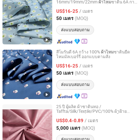
16mm/19mm/22mm
ซาติน 6A การ
ผ้าไหม
Hangzhou Diecai Silk Co. Ltd
พิมพ์ดิจิทัลแบบยืด 100%
ผ้าไหม
/ เมตร
US$16-25
Zhejiang, China
อัตราจาก 2022
(MOQ)
50 เมตร
ส่งแบบสอบถาม
สีโมรันดี 6A กว้าง 100%
ซาตินยืด
ผ้าไหม
ไหมมัลเบอร์รี่ ออกแบบตามสั่ง
Hangzhou Diecai Silk Co. Ltd
/ เมตร
US$16-25
Zhejiang, China
อัตราจาก 2022
(MOQ)
50 เมตร
ส่งแบบสอบถาม
25 ปี ผู้ผลิต ผ้าซาตินทอ /
Taffta/Silk/Textile/PVC/100% ผ้าฝ้าย
Changxing Binhu Textile Co., Ltd.
โพลีเอสเตอร์ ปูที่นอน / ปกโซฟา เสื้อผ้า
/ เมตร
ผ้าปูที่นอน ผ้าม่าน สิ่งทอในบ้าน / ผ้ากำมะหยี่
US$0.4-0.89
Zhejiang, China
อัตราจาก 2023
(MOQ)
5,000 เมตร
ส่งแบบสอบถาม