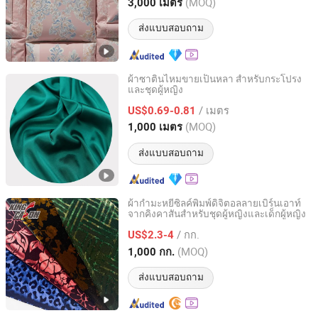
Zhejiang, China
อัตราจาก 2024
(MOQ)
3,000 เมตร
ส่งแบบสอบถาม
ผ้าซาตินไหมขายเป็นหลา สำหรับกระโปรง
และชุดผู้หญิง
Tianjin Glory Tang New Material Co., Ltd.
/ เมตร
US$0.69-0.81
Tianjin, China
อัตราจาก 2024
(MOQ)
1,000 เมตร
ส่งแบบสอบถาม
ผ้ากำมะหยี่ซิลค์พิมพ์ดิจิตอลลายเบิร์นเอาท์
จากคิงคาสันสำหรับชุดผู้หญิงและเด็กผู้หญิง
CHANGZHOU KINGCASON PRINTING & DYEING CO., LTD.
/ กก.
US$2.3-4
Jiangsu, China
อัตราจาก 2022
(MOQ)
1,000 กก.
ส่งแบบสอบถาม