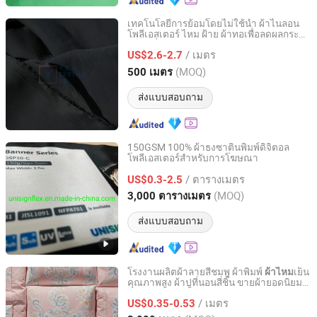
เทคโนโลยีการย้อมโดยไม่ใช้น้ำ ผ้าไนลอน
โพลีเอสเตอร์ ไหม ฝ้าย ผ้าทอเพื่อลดผลกระ
Suzhou Bangyi Textile Technology Co., Ltd.
ทบต่อสิ่งแวดล้อม
/ เมตร
US$2.6-2.7
Jiangsu, China
อัตราจาก 2025
(MOQ)
500 เมตร
ส่งแบบสอบถาม
150GSM 100% ผ้าธงซาตินพิมพ์ดิจิตอล
โพลีเอสเตอร์สำหรับการโฆษณา
Shanghai Unisign Industrial Material Co., Ltd.
/ ตารางเมตร
US$0.3-2.5
Shanghai, China
อัตราจาก 2007
(MOQ)
3,000 ตารางเมตร
ส่งแบบสอบถาม
โรงงานผลิตผ้าลายสีชมพู ผ้าพิมพ์
เย็น
ผ้าไหม
คุณภาพสูง ผ้าปูที่นอนสี่ชิ้น ขายผ้ายอดนิยม
Huzhou Long Yu Home Textiles Co., Ltd.
ผ้าโพลีเอสเตอร์
/ เมตร
US$0.35-0.53