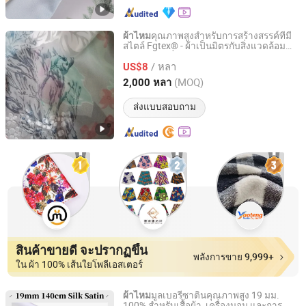
คุณภาพสูงสำหรับการสร้างสรรค์ที่มี
ผ้าไหม
สไตล์ Fgtex® - ผ้าเป็นมิตรกับสิ่งแวดล้อม
Beijing Fabric Garden Textile Trade Center
สำหรับสวนที่มีการเพาะปลูกลึก 20 ปี
/ หลา
US$8
Beijing, China
อัตราจาก 2014
(MOQ)
2,000 หลา
ส่งแบบสอบถาม
สินค้าขายดี จะปรากฏขึ้น
พลังการขาย 9,999+
ใน ผ้า 100% เส้นใยโพลีเอสเตอร์
มูลเบอรี่ซาตินคุณภาพสูง 19 มม.
ผ้าไหม
100% สำหรับเสื้อผ้า, เครื่องนอน และการ