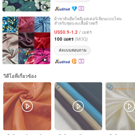
ผ้าซาตินยืดโพลีเอสเตอร์เลียนแบบไหม
สำหรับชุดและเสื้อผ้าสตรี
Wujiang Tianen Textile Development Co., Ltd.
/ เมตร
US$0.9-1.2
Jiangsu, China
อัตราจาก 2016
(MOQ)
100 เมตร
ส่งแบบสอบถาม
วิดีโอที่เกี่ยวข้อง