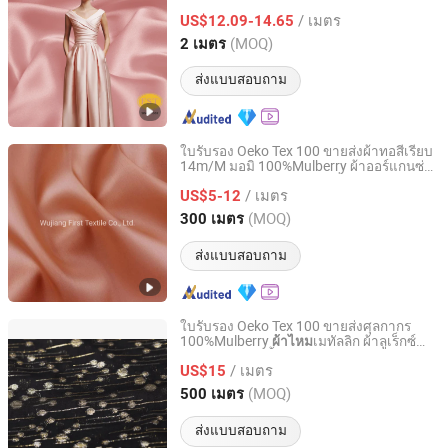
114cm 140cm ความกว้าง 100%
ซา
ผ้าไหม
/ เมตร
ตินชาร์มูสสำหรับผู้หญิง สาว ผู้หญิง
US$12.09-14.65
Jiangsu, China
อัตราจาก 2011
(MOQ)
2 เมตร
ส่งแบบสอบถาม
ใบรับรอง Oeko Tex 100 ขายส่งผ้าทอสีเรียบ
14m/M มอมิ 100%Mulberry ผ้าออร์แกนซ่า
Wujiang First Textile Co., Ltd.
ซาตินธรรมชาติสำหรับแฟชั่นผู้หญิงในฤดู
/ เมตร
ใบไม้ผลิและฤดูร้อน
US$5-12
Jiangsu, China
อัตราจาก 2011
(MOQ)
300 เมตร
ส่งแบบสอบถาม
ใบรับรอง Oeko Tex 100 ขายส่งศุลกากร
100%Mulberry
เมทัลลิก ผ้าลูเร็กซ์
ผ้าไหม
Wujiang First Textile Co., Ltd.
ลายจุดสำหรับเสื้อผ้า
/ เมตร
US$15
Jiangsu, China
อัตราจาก 2011
(MOQ)
500 เมตร
ส่งแบบสอบถาม