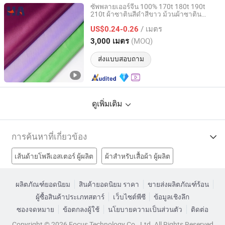
ซัพพลายเออร์จีน 100% 170t 180t 190t
210t ผ้าซาตินสีดำสีขาว ม้วนผ้าซาติน
Ningbo Yuena Import & Export Co., Ltd.
โพลีเอสเตอร์พร้อมโลโก้
/ เมตร
US$0.24-0.26
Zhejiang, China
อัตราจาก 2018
(MOQ)
3,000 เมตร
ส่งแบบสอบถาม
ดูเพิ่มเติม
การค้นหาที่เกี่ยวข้อง
เส้นด้ายโพลีเอสเตอร์ ผู้ผลิต
ผ้าสำหรับเสื้อผ้า ผู้ผลิต
เคมีผ้า ผู้ผลิต
การพิมพ์ผ้าไหม ผู้ผลิต
ออกแบบผ้าไหมโรงงาน
ผลิตภัณฑ์ยอดนิยม
สินค้ายอดนิยม ราคา
ขายส่งผลิตภัณฑ์ร้อน
ผู้ซื้อสินค้าประเภทสตาร์
เว็บไซต์พีซี
ข้อมูลเชิงลึก
ผ้าทอไหมโรงงาน
ผ้าพิมพ์ไหมโรงงาน
ซองจดหมาย
ข้อตกลงผู้ใช้
นโยบายความเป็นส่วนตัว
ติดต่อ
คาร์บอนไฟเบอร์โรงงาน
ผ้าไหม ราคา
ผ้า PVC ราคา
Copyright © 2026 Focus Technology Co., Ltd. All Rights Reserved