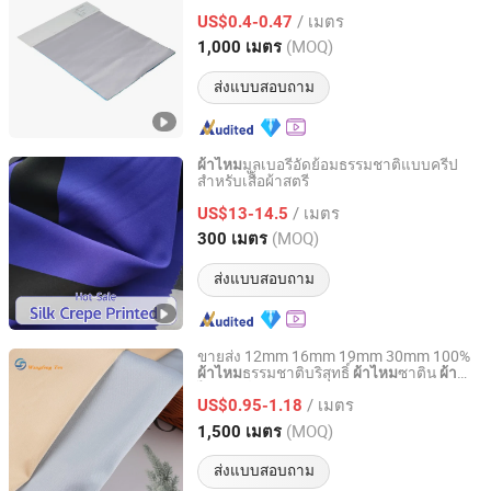
อเมริกาใต้
/ เมตร
US$0.4-0.47
Shanghai, China
อัตราจาก 2022
(MOQ)
1,000 เมตร
ส่งแบบสอบถาม
มูลเบอรี่อัดย้อมธรรมชาติแบบครีป
ผ้าไหม
สำหรับเสื้อผ้าสตรี
Suzhou Huiyu Textile Co., Ltd
/ เมตร
US$13-14.5
Jiangsu, China
อัตราจาก 2025
(MOQ)
300 เมตร
ส่งแบบสอบถาม
ขายส่ง 12mm 16mm 19mm 30mm 100%
ธรรมชาติบริสุทธิ์
ซาติน
ผ้าไหม
ผ้าไหม
ผ้า
SUZHOU WANGFENG TEXTILE CO., LTD.
ชาร์มูซ
ไหม
/ เมตร
US$0.95-1.18
Jiangsu, China
อัตราจาก 2020
(MOQ)
1,500 เมตร
ส่งแบบสอบถาม