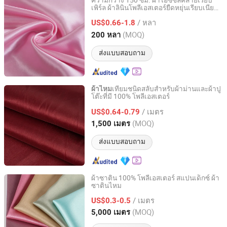
ความกว้าง 150 ซม. ผ้าไอซ์ซิลค์ลายเรียบ
เพิร์ล ผ้าลินินโพลีเอสเตอร์ยืดหยุ่นเรียบเนียน
Ningbo DH Textile Industry&Trade Co., Ltd.
หนา ผ้าซาติน
/ หลา
US$0.66-1.8
Zhejiang, China
อัตราจาก 2020
(MOQ)
200 หลา
ส่งแบบสอบถาม
เทียมชนิดสลับสำหรับผ้าม่านและผ้าปู
ผ้าไหม
โต๊ะที่มี 100% โพลีเอสเตอร์
NINGBO RIVIELLA TEXTILE INDUSTRIAL AND TRADING
CO., LTD.
/ เมตร
US$0.64-0.79
(MOQ)
1,500 เมตร
Zhejiang, China
อัตราจาก 2025
ส่งแบบสอบถาม
ผ้าซาติน 100% โพลีเอสเตอร์ สแปนเด็กซ์ ผ้า
ซาตินไหม
HangZhou Aspiring Textile and Accessories Co., Ltd.
/ เมตร
US$0.3-0.5
Zhejiang, China
อัตราจาก 2013
(MOQ)
5,000 เมตร