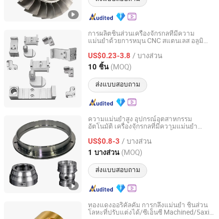
การผลิตชิ้นส่วนเครื่องจักรกลที่มีความ
แม่นยำด้วยการหมุน CNC สแตนเลส อลูมิ
Suzhou Everich Industrial Tech Co., Ltd
เนียม ไทเทเนียม พร้อมการขัดเงา บริการ
/ บางส่วน
เครื่องกลึง การเคลือบอนาไดซ์สีดำ
US$0.23-3.8
Jiangsu, China
อัตราจาก 2025
(MOQ)
10 ชิ้น
ส่งแบบสอบถาม
ความแม่นยำสูง อุปกรณ์อุตสาหกรรม
อัตโนมัติ เครื่องจักรกลที่มีความแม่นยำ
Dongguan Zongjin Hardware Products Co., Ltd.
ผลิตภัณฑ์โลหะที่กำหนดเอง ชิ้นส่วนการผลิต
/ บางส่วน
เซมิคอนดักเตอร์ การกลึง CNC
US$0.8-3
Guangdong, China
อัตราจาก 2020
(MOQ)
1 บางส่วน
ส่งแบบสอบถาม
ทองแดงออริคัลคัม การกลึงแม่นยำ ชิ้นส่วน
โลหะที่ปรับแต่งได้/ซีเอ็นซี Machined/5axis
Shanghai Raycool Industrial Co., Ltd.