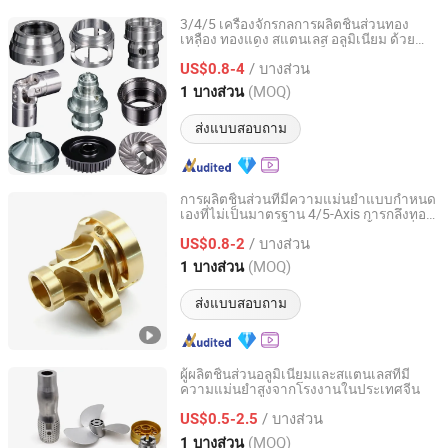
3/4/5 เครื่องจักรกลการผลิตชิ้นส่วนทอง
เหลือง ทองแดง สแตนเลส อลูมิเนียม ด้วย
Dongguan Zongjin Hardware Products Co., Ltd.
เครื่องกลึงซีเอ็นซีขนาดเล็ก
/ บางส่วน
US$0.8-4
Guangdong, China
อัตราจาก 2020
(MOQ)
1 บางส่วน
ส่งแบบสอบถาม
การผลิตชิ้นส่วนที่มีความแม่นยำแบบกำหนด
เองที่ไม่เป็นมาตรฐาน 4/5-Axis การกลึงทอง
Dongguan Zongjin Hardware Products Co., Ltd.
เหลืองด้วย CNC การประมวลผลชิ้นส่วนที่มี
/ บางส่วน
ความแม่นยำ ชิ้นส่วนยานยนต์ ชิ้นส่วน
US$0.8-2
อวกาศ ชิ้นส่วน CNC
Guangdong, China
อัตราจาก 2020
(MOQ)
1 บางส่วน
ส่งแบบสอบถาม
ผู้ผลิตชิ้นส่วนอลูมิเนียมและสแตนเลสที่มี
ความแม่นยำสูงจากโรงงานในประเทศจีน
Shenzhen Bergek Technology Co., Ltd.
/ บางส่วน
US$0.5-2.5
Guangdong, China
อัตราจาก 2019
(MOQ)
1 บางส่วน