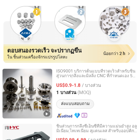
ตอบสนองรวดเร็ว จะปรากฏขึ้น
น้อยกว่า 2 h
ใน ชิ้นส่วนเครื่องจักรแปรรูปโลหะ
ISO9001 บริการต้นแบบที่รวดเร็วสำหรับชิ้น
ส่วนการกลึงและมิลลิ่ง CNC ที่กำหนดเอง 5
Shenzhen Bergek Technology Co., Ltd.
ชิ้นส่วนที่มีความแม่นยำในการกลึง CNC
/ บางส่วน
แกน
US$0.9-1.8
Guangdong, China
อัตราจาก 2019
(MOQ)
1 บางส่วน
ส่งแบบสอบถาม
ชิ้นส่วนการกลึงซีเอ็นซีที่มีความแม่นยำสูง อลู
มิเนียม ไทเทเนียม สแตนเลส สำหรับออปติก
Yingtai Precision Machinery (Dongguan) Co., Ltd.
กล้อง ที่อยู่อาศัยใต้น้ำ มอเตอร์ไฟฟ้า
/ บางส่วน
จักรยานยนต์ รถบังคับ 5 บริการโออีเอ็ม
US$0.99-6.99