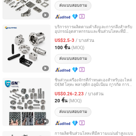
ส่งแบบสอบถาม
บริการการผลิตตามคำสั่งและการกลึงสำหรับ
อุปกรณ์อุตสาหกรรมและชิ้นส่วนโลหะที่มี
Sunprec Hardware Co., Ltd.
ความแม่นยำ
/ บางส่วน
US$2.5-3
Guangdong, China
อัตราจาก 2026
(MOQ)
100 ชิ้น
ส่งแบบสอบถาม
ชิ้นส่วนเครื่องจักรที่กำหนดเองสำหรับอะไหล่
OEM โลหะ พลาสติก อลูมิเนียม การกัด การ
Dongguan Guanneng Automation Technology
หมุน เครื่องจักรเย็บผ้าอัตโนมัติ ชิ้นส่วน CNC
Development Co., Ltd.
/ บางส่วน
ศูนย์การผลิตที่กำหนดเอง ชิ้นส่วนการกลึง
US$0.26-2.23
CNC ความแม่นยำสูง
(MOQ)
20 ชิ้น
Guangdong, China
อัตราจาก 2023
ส่งแบบสอบถาม
การผลิตชิ้นส่วนโลหะที่มีความแม่นยำสูงแบบ