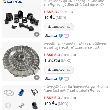
ชิ้นส่วนการหมุน CNC อากาศยานที่กำหนด
เอง ชิ้นส่วนอลูมิเนียม CNC ชิ้นส่วนการกลึง
Sunprec Hardware Co., Ltd.
CNC ชิ้นส่วนสแตนเลส อลูมิเนียม ไทเทเนียม
/ บางส่วน
การกัดและการหมุน ชิ้นส่วนการหมุน CNC ที่
US$2-3
มีความแม่นยำ
Guangdong, China
อัตราจาก 2026
(MOQ)
10 ชิ้น
ส่งแบบสอบถาม
การกลึงและการกัดด้วยเครื่อง CNC ที่มีความ
แม่นยำสูง การสร้างต้นแบบอย่างรวดเร็ว
Dongguan Zongjin Hardware Products Co., Ltd.
การผลิตชิ้นส่วนที่กำหนดเองจากทองเหลือง ส
/ บางส่วน
แตนเลส และอลูมิเนียม
US$0.8-3
Guangdong, China
อัตราจาก 2020
(MOQ)
1 บางส่วน
ส่งแบบสอบถาม
บริการกลึงมืออาชีพ ชิ้นส่วนกลึง CNC ชิ้นส่วน
โลหะ ชิ้นส่วนที่กลึงอย่างแม่นยำ ชิ้นส่วน
Sunprec Hardware Co., Ltd.
อะลูมิเนียมสำหรับการใช้งานในอวกาศ
/ บางส่วน
US$2.5-3
Guangdong, China
อัตราจาก 2026
(MOQ)
100 ชิ้น