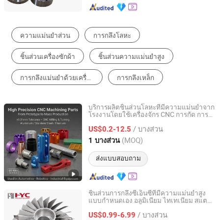
ชิ้นส่วนเครื่องจักรแปรรูปโลหะ
บริการเครื่องจักร
เครื่องมือสำหรับเครื่อง CNC
อุปกรณ์ปั๊ม
การแปรรูปโลหะแผ่น
ชิ้นส่วนฮาร์ดแวร์ยูนิเวอร์แซล
บริการผลิตชิ้นส่วนโลหะที่มีความแม่นยำจาก
โรงงานโดยใช้เครื่องจักร CNC การกัด การ
Shenzhen Bergek Technology Co., Ltd.
หมุน อลูมิเนียม ทองแดง ทองเหลือง
/ บางส่วน
เครื่องจักรโลหะ ชิ้นส่วนอะไหล่กลไกที่ผ่าน
US$0.2-12.5
การกลึงด้วย CNC
Guangdong, China
อัตราจาก 2019
(MOQ)
1 บางส่วน
ส่งแบบสอบถาม
ชิ้นส่วนการกลึงซีเอ็นซีที่มีความแม่นยำสูง
แบบกำหนดเอง อลูมิเนียม ไทเทเนียม สแตน
Yingtai Precision Machinery (Dongguan) Co., Ltd.
เลส สำหรับรถจักรยานยนต์ไฟฟ้า รีลตกปลา
/ บางส่วน
อะตอมไมเซอร์ บริการอะตอมไมเซอร์ที่
US$0.99-6.99