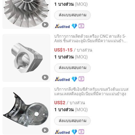
สามารถสร้างใหม่ได้
Guangdong, China
อัตราจาก 2025
(MOQ)
1 บางส่วน
ส่งแบบสอบถาม
บริการการผลิตด้วยเครื่อง CNC ตามสั่ง 5-
Axis ชิ้นส่วนอะลูมิเนียมที่มีความแม่นยำ
Shanghai Raycool Industrial Co., Ltd.
สำหรับอุปกรณ์อัตโนมัติ
/ บางส่วน
US$1-15
Shanghai, China
อัตราจาก 2023
(MOQ)
1 บางส่วน
ส่งแบบสอบถาม
บริการกลึงซีเอ็นซีสำหรับแขนสวิงต้นแบบส
แตนเลสสตีลอลูมิเนียมที่มีความแม่นยำสูง
Dongguan Zongjin Hardware Products Co., Ltd.
/ บางส่วน
US$2
Guangdong, China
อัตราจาก 2020
(MOQ)
1 บางส่วน
ส่งแบบสอบถาม