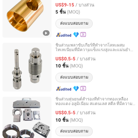
สำหรับอุปกรณ์เซมิคอนดักเตอร์
/ บางส่วน
US$9-15
Shanghai, China
อัตราจาก 2023
(MOQ)
5 ชิ้น
ส่งแบบสอบถาม
ชิ้นส่วนเพลาขับเกียร์ที่ทำจากโลหะผสม
ไทเทเนียมที่มีความแข็งแรงสูงและแม่นยำสูง
Suzhou Everich Industrial Tech Co., Ltd
สำหรับการกลึงซีเอ็นซี สำหรับอุตสาหกรรม
/ บางส่วน
การบิน เรือ ทะเล และอุตสาหกรรมทางทะเล
US$0.5-5
Jiangsu, China
อัตราจาก 2025
(MOQ)
10 ชิ้น
ส่งแบบสอบถาม
ชิ้นส่วนหุ่นยนต์สำรองที่ทำจากทองเหลือง
ทองแดง อลูมิเนียม สแตนเลส สตีล ที่มีความ
Suzhou Everich Industrial Tech Co., Ltd
แม่นยำสูงแบบกำหนดเอง 5 แกน การเคลือบ
/ บางส่วน
อโนไดซ์ การกลึง การมิลลิ่ง การผลิตด้วย
US$0.5-5
เครื่อง CNC
Jiangsu, China
อัตราจาก 2025
(MOQ)
10 ชิ้น
ส่งแบบสอบถาม