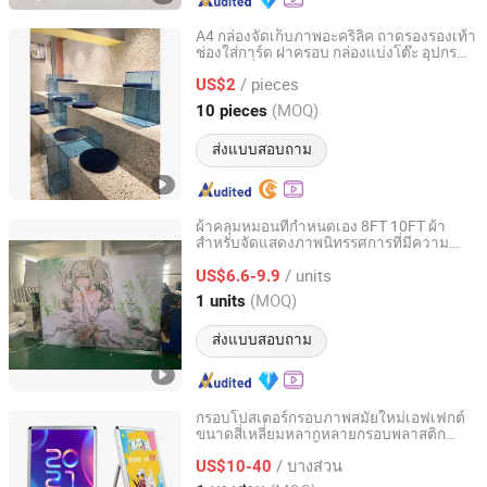
A4 กล่องจัดเก็บภาพอะคริลิค ถาดรองรองเท้า
ช่องใส่การ์ด ฝาครอบ กล่องแบ่งโต๊ะ อุปกรณ์
Dongguan Yamei Plastic Industry Co., Ltd.
การ์ด เครื่องสำอาง กล่องดอกไม้ แท่นแสดง
/ pieces
สินค้า
US$2
Guangdong, China
อัตราจาก 2024
(MOQ)
10 pieces
ส่งแบบสอบถาม
ผ้าคลุมหมอนที่กำหนดเอง 8FT 10FT ผ้า
สำหรับจัดแสดงภาพนิทรรศการที่มีความ
Foshan POS Exhibition System Co., Ltd.
ตึงเครียด
/ units
US$6.6-9.9
Guangdong, China
อัตราจาก 2024
(MOQ)
1 units
ส่งแบบสอบถาม
กรอบโปสเตอร์กรอบภาพสมัยใหม่เอฟเฟกต์
ขนาดสี่เหลี่ยมหลากหลายกรอบพลาสติก
Hefei Jingyi Image Printing Co., Ltd.
สำหรับโฆษณาอัลบั้มภาพแสดงผล
/ บางส่วน
US$10-40