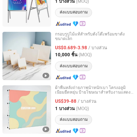
Anhui, China
อัตราจาก 2015
(MOQ)
1 บางส่วน
ส่งแบบสอบถาม
กรอบรูปไม้แท้สำหรับตั้งโต๊ะพร้อมขาตั้ง
ขนาดเล็ก
Shuifu Huiyang Agricultural Technology Co., Ltd.
/ บางส่วน
US$0.689-3.98
Yunnan, China
อัตราจาก 2025
(MOQ)
10,000 ชิ้น
ส่งแบบสอบถาม
ผ้าพื้นหลังถ่ายภาพน้ำหนักเบา โครงอลูมิ
เนียมยืดหยุ่น ป้ายโฆษณาสำหรับงานแสดง
Weifang Ronning Industry Co., Ltd.
สินค้า
/ บางส่วน
US$39-88
Shandong, China
อัตราจาก 2019
(MOQ)
1 บางส่วน
ส่งแบบสอบถาม