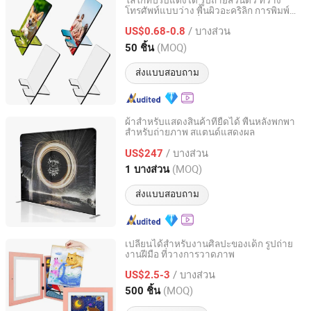
โลโก้ที่ปรับแต่งได้ รูปถ่ายส่วนตัว ที่วาง
โทรศัพท์แบบว่าง พื้นผิวอะคริลิก การพิมพ์
Zhongshan Echo Crafts Co., Ltd.
ถ่ายเทความร้อน ที่วางโทรศัพท์มือถือ
/ บางส่วน
US$0.68-0.8
Guangdong, China
อัตราจาก 2020
(MOQ)
50 ชิ้น
ส่งแบบสอบถาม
ผ้าสำหรับแสดงสินค้าที่ยืดได้ พื้นหลังพกพา
สำหรับถ่ายภาพ สแตนด์แสดงผล
Hefei Jingyi Image Printing Co., Ltd.
/ บางส่วน
US$247
Anhui, China
อัตราจาก 2015
(MOQ)
1 บางส่วน
ส่งแบบสอบถาม
เปลี่ยนได้สำหรับงานศิลปะของเด็ก รูปถ่าย
งานฝีมือ ที่วางการวาดภาพ
Tongxiang Goude Co., Ltd.
/ บางส่วน
US$2.5-3
Zhejiang, China
อัตราจาก 2022
(MOQ)
500 ชิ้น