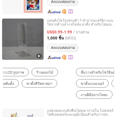
ส่งแบบสอบถาม
แผ่นตั้งโชว์รูปทรงตัว T ทำจากอะคริลิก แบบ
ใส่จากด้านล่าง สไตล์แนวตั้ง สำหรับโฆษณา
Gondo Displays (Xiamen) Industry & Trade Co., Ltd.
เมนู เหมาะสำหรับร้านอาหาร โปรโมชั่น
/ บางส่วน
กรอบรูป ห้องเรียน
US$0.99-1.99
Fujian, China
อัตราจาก 2021
(MOQ)
1,000 ชิ้น
ส่งแบบสอบถาม
ชั้นวางสำหรับโชว์สินค้า
ธงและแบนเนอร์
ขาตั้งแบนเนอร์
กรอบรูปและกรอบรูปภาพ
งานฝีมือจากโลหะ
ป้ายโรลอัพ
แสดงผลแบบตั้งพื้นโฆษณาภายใน โปสเตอร์
โพลีเอสเตอร์และอลูมิเนียมสำหรับการส่ง
Guangzhou Wematch Ad. Material Co., Ltd.