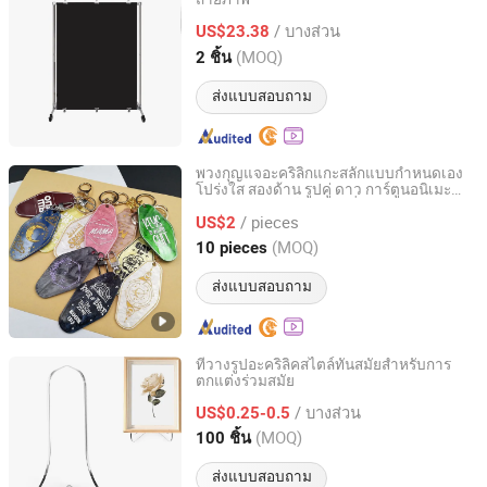
Guangzhou Miao Figure Digital Technology Co, Ltd
/ บางส่วน
US$23.38
Guangdong, China
อัตราจาก 2026
(MOQ)
2 ชิ้น
ส่งแบบสอบถาม
พวงกุญแจอะคริลิกแกะสลักแบบกำหนดเอง
โปร่งใส สองด้าน รูปคู่ ดาว การ์ตูนอนิเมะ
Dongguan Yamei Plastic Industry Co., Ltd.
รอบข้าง สแตนด์ ทำตามสั่ง
/ pieces
US$2
Guangdong, China
อัตราจาก 2024
(MOQ)
10 pieces
ส่งแบบสอบถาม
ที่วางรูปอะคริลิคสไตล์ทันสมัยสำหรับการ
ตกแต่งร่วมสมัย
Ningbo Tyj Industry and Trade Co., Ltd
/ บางส่วน
US$0.25-0.5
Zhejiang, China
อัตราจาก 2025
(MOQ)
100 ชิ้น
ส่งแบบสอบถาม