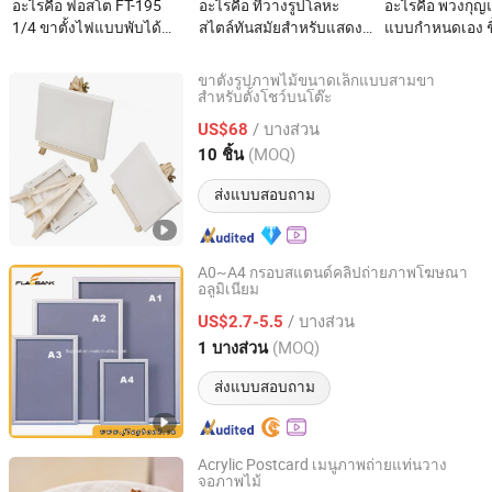
อะไรคือ ฟอสโต FT-195
อะไรคือ ที่วางรูปโลหะ
อะไรคือ พวงกุญ
1/4 ขาตั้งไฟแบบพับได้
สไตล์ทันสมัยสำหรับแสดง
แบบกำหนดเอง ชิ้
สำหรับสตูดิโอถ่ายภาพ
บนโต๊ะ
ทำเอง รูปถ่ายเลเ
แสงไฟซอฟต์บ็อกซ์ วิดีโอ
ละครการ์ตูนโอเป
ขาตั้งรูปภาพไม้ขนาดเล็กแบบสามขา
แฟลช ร่ม ยูทูบ
สำหรับตั้งโชว์บนโต๊ะ
Shuifu Huiyang Agricultural Technology Co., Ltd.
/ บางส่วน
US$68
Yunnan, China
อัตราจาก 2025
(MOQ)
10 ชิ้น
ส่งแบบสอบถาม
A0~A4 กรอบสแตนด์คลิปถ่ายภาพโฆษณา
อลูมิเนียม
Suzhou Flagbank Display Co., Ltd.
/ บางส่วน
US$2.7-5.5
Jiangsu, China
อัตราจาก 2016
(MOQ)
1 บางส่วน
ส่งแบบสอบถาม
Acrylic Postcard เมนูภาพถ่ายแท่นวาง
จอภาพไม้
Caoxian Zhongyi Wooden Co.,Ltd