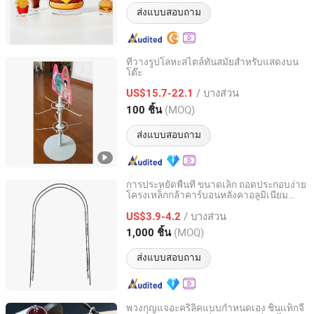
ส่งแบบสอบถาม
ที่วางรูปโลหะสไตล์ทันสมัยสำหรับแสดงบน
โต๊ะ
Shanghai Xutai Industrial Co., Ltd.
/ บางส่วน
US$15.7-22.1
Shanghai, China
อัตราจาก 2025
(MOQ)
100 ชิ้น
ส่งแบบสอบถาม
การประหยัดพื้นที่ ขนาดเล็ก ถอดประกอบง่าย
โครงเหล็กกล้าคาร์บอนหลังคาอลูมิเนียม
Wuyi Ling'ang Industrial and Trade Co., Ltd
สำหรับจัดดอกไม้ จุดถ่ายภาพยอดนิยม
/ บางส่วน
US$3.9-4.2
Zhejiang, China
อัตราจาก 2026
(MOQ)
1,000 ชิ้น
ส่งแบบสอบถาม
พวงกุญแจอะคริลิคแบบกำหนดเอง ชิ้นแท็กจี้