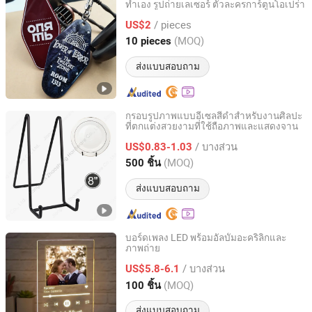
ทำเอง รูปถ่ายเลเซอร์ ตัวละครการ์ตูนโอเปร่า
Dongguan Yamei Plastic Industry Co., Ltd.
/ pieces
US$2
Guangdong, China
อัตราจาก 2024
(MOQ)
10 pieces
ส่งแบบสอบถาม
กรอบรูปภาพแบบอีเซลสีดำสำหรับงานศิลปะ
ที่ตกแต่งสวยงามที่ใช้ถือภาพและแสดงจาน
Jiangmen zhaosheng hardware company LTD
/ บางส่วน
US$0.83-1.03
Guangdong, China
อัตราจาก 2021
(MOQ)
500 ชิ้น
ส่งแบบสอบถาม
บอร์ดเพลง LED พร้อมอัลบั้มอะคริลิกและ
ภาพถ่าย
Wenzhou Xybp Cultural Supplies Co., Ltd.
/ บางส่วน
US$5.8-6.1
Zhejiang, China
อัตราจาก 2024
(MOQ)
100 ชิ้น
ส่งแบบสอบถาม