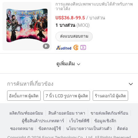
การแสดงศิลปะพกพาแบบพับได้สำหรับภาพ
วาดโค้ง
Shanghai Soki Display Manufacture Co., Ltd.
/ บางส่วน
US$36.8-99.5
Shanghai, China
อัตราจาก 2019
(MOQ)
1 บางส่วน
ส่งแบบสอบถาม
ดูเพิ่มเติม
การค้นหาที่เกี่ยวข้อง
อัลบั้มภาพ ผู้ผลิต
7 นิ้ว LCD รูปภาพ ผู้ผลิต
ร้านดอกไม้ ผู้ผลิต
ขาตั้งกล้อง ผู้ผลิต
แผ่นพับตั้งโรงงาน
ผลิตภัณฑ์ยอดนิยม
สินค้ายอดนิยม ราคา
ขายส่งผลิตภัณฑ์ร้อน
ผู้ซื้อสินค้าประเภทสตาร์
เว็บไซต์พีซี
ข้อมูลเชิงลึก
ขาตั้งทีวีพลาสม่าโรงงาน
ที่ตั้งคลิปภาพโรงงาน
ซองจดหมาย
ข้อตกลงผู้ใช้
นโยบายความเป็นส่วนตัว
ติดต่อ
ป้ายโฆษณาที่สามารถดึงกลับได้โรงงาน
ที่วางเปลญวน ราคา
Copyright © 2026 Focus Technology Co., Ltd. All Rights Reserved