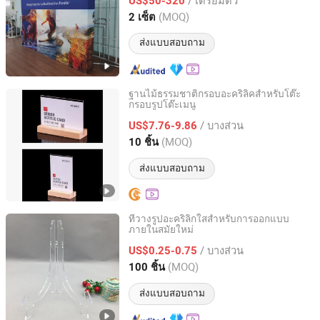
US$50-320
Guangdong, China
อัตราจาก 2025
(MOQ)
2 เซ็ต
ส่งแบบสอบถาม
ฐานไม้ธรรมชาติกรอบอะคริลิคสำหรับโต๊ะ
กรอบรูปโต๊ะเมนู
GOOD META DISPLAY (HK) CO., LIMITED
/ บางส่วน
US$7.76-9.86
Guangdong, China
อัตราจาก 2023
(MOQ)
10 ชิ้น
ส่งแบบสอบถาม
ที่วางรูปอะคริลิกใสสำหรับการออกแบบ
ภายในสมัยใหม่
Ningbo Tyj Industry and Trade Co., Ltd
/ บางส่วน
US$0.25-0.75
Zhejiang, China
อัตราจาก 2025
(MOQ)
100 ชิ้น
ส่งแบบสอบถาม