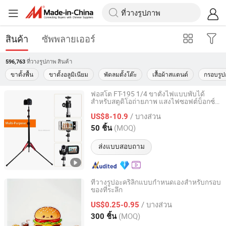
สินค้า
ซัพพลายเออร์
ที่วางรูปภาพ
สินค้า
596,763
ขาตั้งพื้น
ขาตั้งอลูมิเนียม
พัดลมตั้งโต๊ะ
เสื้อผ้าสแตนด์
กรอบรูป
ฟอสโต FT-195 1/4 ขาตั้งไฟแบบพับได้
สำหรับสตูดิโอถ่ายภาพ แสงไฟซอฟต์บ็อกซ์
Guangzhou Futu Intelligent Technology Co., Ltd
วิดีโอ แฟลช ร่ม ยูทูบ
/ บางส่วน
US$8-10.9
Guangdong, China
อัตราจาก 2024
(MOQ)
50 ชิ้น
ส่งแบบสอบถาม
ที่วางรูปอะคริลิกแบบกำหนดเองสำหรับกรอบ
ของที่ระลึก
Wenzhou Ellaer Crafts Co., Ltd.
/ บางส่วน
US$0.25-0.95
Zhejiang, China
อัตราจาก 2026
(MOQ)
300 ชิ้น