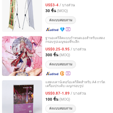
เสริมการขาย
/ บางส่วน
US$3-4
Guangdong, China
อัตราจาก 2025
(MOQ)
30 ชิ้น
ส่งแบบสอบถาม
ฐานอะคริลิคแบบกำหนดเองสำหรับแสดง
กรอบรูปเมนูของที่ระลึก
Wenzhou Ellaer Crafts Co., Ltd.
/ บางส่วน
US$0.25-0.95
Zhejiang, China
อัตราจาก 2026
(MOQ)
300 ชิ้น
ส่งแบบสอบถาม
แสดงเคาน์เตอร์อะคริลิคสำหรับ A4 การ์ด
เครื่องประดับ เมนูกรอบรูป
Shenzhen Zepacrylic Co., Ltd.
/ บางส่วน
US$0.87-1.89
Guangdong, China
อัตราจาก 2017
(MOQ)
100 ชิ้น
ส่งแบบสอบถาม