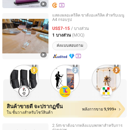
แสดงผลอะคริลิค ขาตั้งอะคริลิค สำหรับเมนู
A4 กรอบรูป
GUANGZHOU BLANC SIGN CO LTD
/ บางส่วน
US$7-15
Guangdong, China
อัตราจาก 2023
(MOQ)
1 บางส่วน
ส่งแบบสอบถาม
สินค้าขายดี จะปรากฏขึ้น
พลังการขาย 9,999+
ใน ชั้นวางสำหรับโชว์สินค้า
2.5m ขาตั้งฉากหลังแบบพกพาสำหรับการ
ถ่ายภาพ