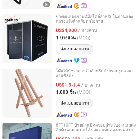
ขาตั้งแสดงภาพที่มีสไตล์สำหรับในบ้านและ
กลางแจ้งสำหรับทุกโอกาส
TIANYU EXHIBITION EQUIPMENT & MATERIALS CO.,LTD.
/ บางส่วน
US$4,900
Guangdong, China
อัตราจาก 2004
(MOQ)
1 บางส่วน
ส่งแบบสอบถาม
โต๊ะไม้บีชขนาดเล็กสำหรับตั้งกรอบรูปและ
งานศิลปะ
Jinhua Gowin Canvas Co., Ltd.
/ บางส่วน
US$1.3-1.4
Zhejiang, China
อัตราจาก 2011
(MOQ)
1,000 ชิ้น
ส่งแบบสอบถาม
8FT10FT ป้ายผ้าแบ็คดรอปสำหรับงานแสดง
สินค้าพกพาแบบโค้ง สแตนด์แสดงภาพถ่าย
Foshan Dasi Metal Technology Co., Ltd.
/ เตรียมตัว