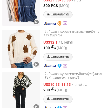
US$29.99-35.99
(MOQ)
300 PCS
Zhejiang, China
อัตราจาก 2017
ส่งแบบสอบถาม
เสื้อกันหนาวแขนยาวคอกลมลายหมีขาว
สำหรับผู้หญิง
Spring Fashion Co., Ltd
/ บางส่วน
US$12.1
Guangdong, China
อัตราจาก 2022
(MOQ)
100 ชิ้น
ส่งแบบสอบถาม
เสื้อกันหนาวแขนยาวคาร์ดิแกนผู้หญิงลาย
เสือดำแบบแจ็คการ์ดคอวี
Guangzhou BaiNaJia Garment Co., Ltd
/ บางส่วน
US$10.53-11.13
Guangdong, China
อัตราจาก 2024
(MOQ)
200 ชิ้น
ส่งแบบสอบถาม