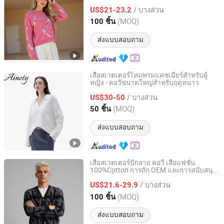
อย่างที่รองรับหลายเส้นด้าย
/ บางส่วน
US$21-23.2
Zhejiang, China
อัตราจาก 2025
(MOQ)
100 ชิ้น
ส่งแบบสอบถาม
เสื้อสเวตเตอร์ไหมพรมแคชเมียร์สำหรับผู้
หญิง - คอวีขนาดใหญ่สำหรับฤดูหนาว
Xiamen Ainety Garment Co., Ltd.
/ บางส่วน
US$30-50
Fujian, China
อัตราจาก 2026
(MOQ)
50 ชิ้น
ส่งแบบสอบถาม
เสื้อสเวตเตอร์ปักลาย คอวี เสื้อแฟชั่น
100%Cotton การถัก OEM และการสนับสนุน
Zhejiang Mengchuang Clothing Co., Ltd.
ขนาดเต็มจากโรงงานในจีน
/ บางส่วน
US$21.6-29.9
Zhejiang, China
อัตราจาก 2025
(MOQ)
100 ชิ้น
ส่งแบบสอบถาม