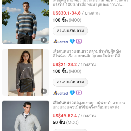
เสื้อฮู้ดผู้ชาย คอวี สเวตเตอร์ ถักทอ ผ้าขนสัตว์
บริสุทธิ์ 100% ทำมือ ทนทานและยาวนาน
Zhejiang Mengchuang Clothing Co., Ltd.
สนับสนุน OEM และขนาดเต็มจากโรงงานใน
/ บางส่วน
จีน
US$30.1-34.8
Zhejiang, China
อัตราจาก 2025
(MOQ)
100 ชิ้น
ส่งแบบสอบถาม
เสื้อกันหนาวแขนยาวหลวมสำหรับผู้หญิง
ดีไซน์คอเรือ ลายขนสัตว์และเส้นด้ายที่มี
Zhejiang Mengchuang Clothing Co., Ltd.
คุณภาพ ตอบสนองรวดเร็วจากโรงงาน
/ บางส่วน
US$21-23.2
Zhejiang, China
อัตราจาก 2025
(MOQ)
100 ชิ้น
ส่งแบบสอบถาม
สูงแขนยาวผู้ชายทำจากขน
เสื้อกันหนาวคอ
แกะและแคชเมียร์ซิปครึ่งพร้อมหูรูดหนัง
Shanghai Brothers Textile Co., Ltd.
/ บางส่วน
US$49-52.4
Shanghai, China
อัตราจาก 2012
(MOQ)
50 ชิ้น