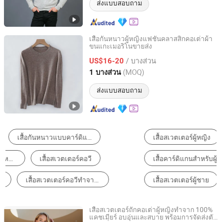
ส่งแบบสอบถาม
เสื้อกันหนาวผู้หญิงแฟชั่นคลาสสิกคอเต่าผ้า
ขนแกะเมอริโนขายส่ง
Shanghai Brothers Textile Co., Ltd.
/ บางส่วน
US$16-20
Shanghai, China
อัตราจาก 2012
(MOQ)
1 บางส่วน
ส่งแบบสอบถาม
เสื้อสเวตเตอร์ผู้หญิง
ชุดถักไหมพรม
เสื้อคาร์ดิแกนสำหรับผู้หญิง
เสื้อฮู้ดผู้ชายแบบสวม
เสื้อสเวตเตอร์ผู้ชาย
เสื้อโค้ทเด็ก
เสื้อสเวตเตอร์ถักคอเต่าผู้หญิงทำจาก 100%
แคชเมียร์ อบอุ่นและสบาย พร้อมการจัดส่งตัว
Zhejiang Mengchuang Clothing Co., Ltd.