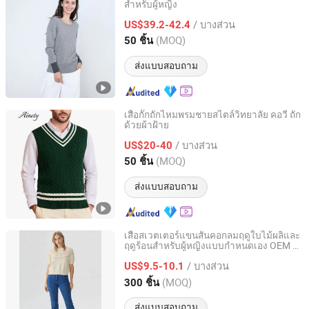
สำหรับผู้หญิง
Shanghai Brothers Textile Co., Ltd.
/ บางส่วน
US$39.2-42.4
Shanghai, China
อัตราจาก 2012
(MOQ)
50 ชิ้น
ส่งแบบสอบถาม
เสื้อกั๊กถักไหมพรมชายสไตล์วิทยาลัย คอวี ถัก
ด้วยผ้าฝ้าย
Xiamen Ainety Garment Co., Ltd.
/ บางส่วน
US$20-40
Fujian, China
อัตราจาก 2026
(MOQ)
50 ชิ้น
ส่งแบบสอบถาม
เสื้อสเวตเตอร์แขนสั้นคอกลมฤดูใบไม้ผลิและ
ฤดูร้อนสำหรับผู้หญิงแบบกำหนดเอง OEM &
Zhejiang Sign Fashions Co., Ltd.
ODM
/ บางส่วน
US$9.5-10.1
Zhejiang, China
อัตราจาก 2025
(MOQ)
300 ชิ้น
ส่งแบบสอบถาม