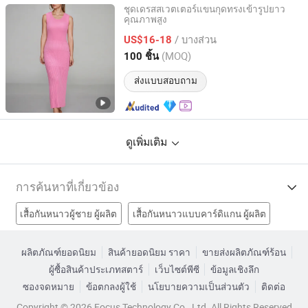
ชุดเดรสสเวตเตอร์แขนกุดทรงเข้ารูปยาว
คุณภาพสูง
Sichuan Sustainable Garments Co., Ltd.
/ บางส่วน
US$16-18
Sichuan, China
อัตราจาก 2025
(MOQ)
100 ชิ้น
ส่งแบบสอบถาม
ดูเพิ่มเติม
การค้นหาที่เกี่ยวข้อง
เสื้อกันหนาวผู้ชาย ผู้ผลิต
เสื้อกันหนาวแบบคาร์ดิแกน ผู้ผลิต
เสื้อสเวตเตอร์แฟชั่นผู้หญิง ผู้ผลิต
เสื้อสเวตเตอร์คอวี ผู้ผลิต
ผลิตภัณฑ์ยอดนิยม
สินค้ายอดนิยม ราคา
ขายส่งผลิตภัณฑ์ร้อน
ผู้ซื้อสินค้าประเภทสตาร์
เว็บไซต์พีซี
ข้อมูลเชิงลึก
เสื้อสเวตเตอร์คอกลมโรงงาน
ซองจดหมาย
ข้อตกลงผู้ใช้
นโยบายความเป็นส่วนตัว
ติดต่อ
เสื้อสเวตเตอร์คอวีทำจากแคชเมียร์โรงงาน
Copyright © 2026 Focus Technology Co., Ltd. All Rights Reserved