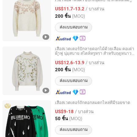
Guangzhou GirMiss Fashion Co. Ltd
เรียบหรู สำหรับฤดูใบไม้ร่วงและฤดูหนาว เสื้อ
/ บางส่วน
ถัก OEM ODM ผู้จัดจำหน่ายจากจีน
US$11.7-13.2
Guangdong, China
อัตราจาก 2022
(MOQ)
200 ชิ้น
ส่งแบบสอบถาม
เสื้อสเวตเตอร์ปักลายดอกไม้ด้วยเลื่อม คอเต่า
ผ้าฟู นุ่มสบาย สไตล์หรูหรา สำหรับฤดูหนาว
Guangzhou GirMiss Fashion Co. Ltd
เสื้อถักที่โดดเด่น ผู้ผลิต OEM ODM ซัพพลาย
/ บางส่วน
เออร์จากจีน
US$12.6-13.9
Guangdong, China
อัตราจาก 2022
(MOQ)
200 ชิ้น
ส่งแบบสอบถาม
เสื้อสเวตเตอร์ถักคอกลมตกไหล่ที่มีรอยขาด
Guangzhou Shangshang Industrial Co., Ltd.
/ บางส่วน
US$9-18
(MOQ)
50 ชิ้น
Guangdong, China
อัตราจาก 2023
ส่งแบบสอบถาม