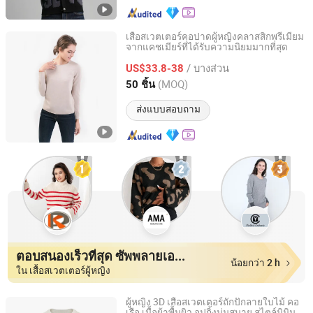
เสื้อสเวตเตอร์คอปาดผู้หญิงคลาสสิกพรีเมียม
จากแคชเมียร์ที่ได้รับความนิยมมากที่สุด
Shanghai Brothers Textile Co., Ltd.
/ บางส่วน
US$33.8-38
Shanghai, China
อัตราจาก 2012
(MOQ)
50 ชิ้น
ส่งแบบสอบถาม
ตอบสนองเร็วที่สุด ซัพพลายเออร์
น้อยกว่า 2 h
ใน เสื้อสเวตเตอร์ผู้หญิง
ผู้หญิง 3D เสื้อสเวตเตอร์ถักปักลายใบไม้ คอ
เรือ เนื้อผ้าพื้นผิว อปกิ้งนุ่มสบาย สไตล์มินิมอล