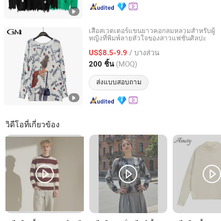
เสื้อสเวตเตอร์แขนยาวคอกลมหลวมสำหรับผู้
หญิงที่พิมพ์ลายหัวใจของสาวแฟชั่นศิลปะ
Guangzhou GirMiss Fashion Co. Ltd
/ บางส่วน
US$8.5-9.9
Guangdong, China
อัตราจาก 2022
(MOQ)
200 ชิ้น
ส่งแบบสอบถาม
วิดีโอที่เกี่ยวข้อง