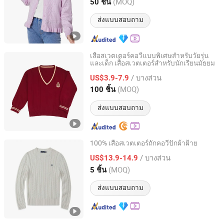
Fujian, China
อัตราจาก 2026
(MOQ)
50 ชิ้น
ส่งแบบสอบถาม
เสื้อสเวตเตอร์คอวีแบบพิเศษสำหรับวัยรุ่น
และเด็ก เสื้อสเวตเตอร์สำหรับนักเรียนมัธยม
Dongguan Ardi Apparel Co., Ltd.
/ บางส่วน
US$3.9-7.9
Guangdong, China
อัตราจาก 2024
(MOQ)
100 ชิ้น
ส่งแบบสอบถาม
100% เสื้อสเวตเตอร์ถักคอวีปักผ้าฝ้าย
Guangzhou Tianhe District Shadong Donglijia Clothing
/ บางส่วน
US$13.9-14.9
Co., Ltd.
(MOQ)
5 ชิ้น
Guangdong, China
อัตราจาก 2026
ส่งแบบสอบถาม