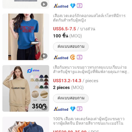
เสื้อสเวตเตอร์ถักคอกลมสไตล์เรโทรที่มีการ
ตัดกันสำหรับผู้หญิง
Hangzhou Yiding Supply Chain Management Co., Ltd.
/ บางส่วน
US$6.5-7.5
Zhejiang, China
อัตราจาก 2025
(MOQ)
100 ชิ้น
ส่งแบบสอบถาม
เสื้อกันหนาวแขนยาวทรงกลมแบบเรียบง่าย
สำหรับผู้ชายและผู้หญิงที่พิมพ์ลายคุณภาพสูง
Fuzhou Depshine International Trading Co., Ltd
350g แบบน้ำล้าง
/ pieces
US$13.2-14.3
Fujian, China
อัตราจาก 2024
(MOQ)
2 pieces
ส่งแบบสอบถาม
100% เสื้อสเวตเตอร์คอเต่าผู้หญิงแขนยาว
จากผู้ผลิตจีน มีหลายสีจากขนแกะเมอริโน
Zhejiang Wensang Knitted Garment & Technology Co.,
Ltd.
/ PCS