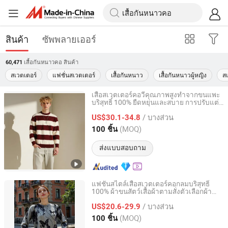
สินค้า
ซัพพลายเออร์
เสื้อกันหนาวคอ
สินค้า
60,471
สเวตเตอร์
แฟชั่นสเวตเตอร์
เสื้อกันหนาว
เสื้อกันหนาวผู้หญิง
ส
เสื้อสเวตเตอร์คอวีคุณภาพสูงทำจากขนแพะ
บริสุทธิ์ 100% ยืดหยุ่นและสบาย การปรับแต่ง
Zhejiang Mengchuang Clothing Co., Ltd.
ส่วนบุคคล จัดส่งจากโรงงานโดยตรง
/ บางส่วน
US$30.1-34.8
Zhejiang, China
อัตราจาก 2025
(MOQ)
100 ชิ้น
ส่งแบบสอบถาม
แฟชั่นสไตล์เสื้อสเวตเตอร์คอกลมบริสุทธิ์
100% ผ้าขนสัตว์เสื้อผ้าตามสั่งตัวเลือกผ้า
Zhejiang Mengchuang Clothing Co., Ltd.
ออกแบบปมด้านหน้าเฟลซหนา/OEM
/ บางส่วน
สนับสนุน
US$20.6-29.9
Zhejiang, China
อัตราจาก 2025
(MOQ)
100 ชิ้น