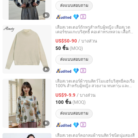
ส่งแบบสอบถาม
เสื้อสเวตเตอร์ถักหรูสำหรับผู้หญิง เสื้อสเวต
เตอร์ขนแกะบริสุทธิ์ คอเต่าทรงหลวม เสื้อกัน
Xiamen Ainety Garment Co., Ltd.
หนาวฤดูหนาว
/ บางส่วน
US$50-90
Fujian, China
อัตราจาก 2026
(MOQ)
50 ชิ้น
ส่งแบบสอบถาม
เสื้อสเวตเตอร์ผ้าขนสัตว์โมแฮร์บริสุทธิ์คอเรือ
100% สำหรับผู้หญิง สวยงาม ทนทาน และ
Zhejiang Mengchuang Clothing Co., Ltd.
มีอายุการใช้งานยาวนาน ลวดลายที่กำหนด
/ บางส่วน
เองจากผู้ผลิตโดยตรง
US$9-9.9
Zhejiang, China
อัตราจาก 2025
(MOQ)
100 ชิ้น
ส่งแบบสอบถาม
เสื้อสเวตเตอร์คอกลมผ้าขนสัตว์ชนิดนุ่มสองสี