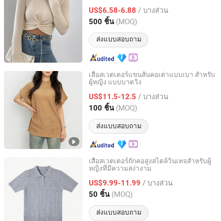
สวมใส่หลายชั้น
/ บางส่วน
US$6.58-6.88
Zhejiang, China
อัตราจาก 2023
(MOQ)
500 ชิ้น
ส่งแบบสอบถาม
เสื้อสเวตเตอร์แขนสั้นคอเต่าแบบเบา สำหรับ
ผู้หญิง แบบบาตวิง
Sichuan Sustainable Garments Co., Ltd.
/ บางส่วน
US$11.5-12.5
Sichuan, China
อัตราจาก 2025
(MOQ)
100 ชิ้น
ส่งแบบสอบถาม
เสื้อสเวตเตอร์ถักคอสูงสไตล์วินเทจสำหรับผู้
หญิงที่มีความสง่างาม
Shandong Chunhui International Trade Co., Ltd.
/ บางส่วน
US$9.99-11.99
Shandong, China
อัตราจาก 2026
(MOQ)
50 ชิ้น
ส่งแบบสอบถาม