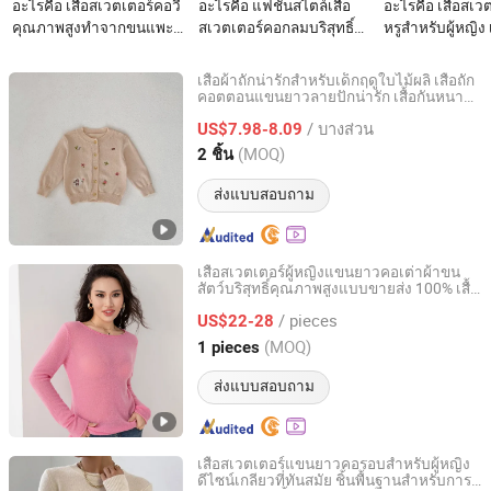
อะไรคือ เสื้อสเวตเตอร์คอวี
อะไรคือ แฟชั่นสไตล์เสื้อ
อะไรคือ เสื้อสเว
คุณภาพสูงทำจากขนแพะ
สเวตเตอร์คอกลมบริสุทธิ์
หรูสำหรับผู้หญิง 
บริสุทธิ์ 100% ยืดหยุ่นและ
100% ผ้าขนสัตว์เสื้อผ้า
เตอร์ขนแกะบริสุท
สบาย การปรับแต่งส่วน
ตามสั่งตัวเลือกผ้าออกแบบ
ทรงหลวม เสื้อกั
เสื้อผ้าถักน่ารักสำหรับเด็กฤดูใบไม้ผลิ เสื้อถัก
บุคคล จัดส่งจากโรงงาน
ปมด้านหน้าเฟลซ
หนาว
คอตตอนแขนยาวลายปักน่ารัก เสื้อกันหนาว
Guangzhou Knitwinner Garment Company Ltd
คาร์ดิแกนฤดูใบไม้ร่วง
โดยตรง
หนา/OEM สนับสนุน
/ บางส่วน
US$7.98-8.09
Guangdong, China
อัตราจาก 2024
(MOQ)
2 ชิ้น
ส่งแบบสอบถาม
เสื้อสเวตเตอร์ผู้หญิงแขนยาวคอเต่าผ้าขน
สัตว์บริสุทธิ์คุณภาพสูงแบบขายส่ง 100% เสื้อ
Zhongshan K & P Knitting Co., Ltd.
ไหมพรมขนแกะ
/ pieces
US$22-28
Guangdong, China
อัตราจาก 2025
(MOQ)
1 pieces
ส่งแบบสอบถาม
เสื้อสเวตเตอร์แขนยาวคอรอบสำหรับผู้หญิง
ดีไซน์เกลียวที่ทันสมัย ชิ้นพื้นฐานสำหรับการ
Free Market Co., Ltd