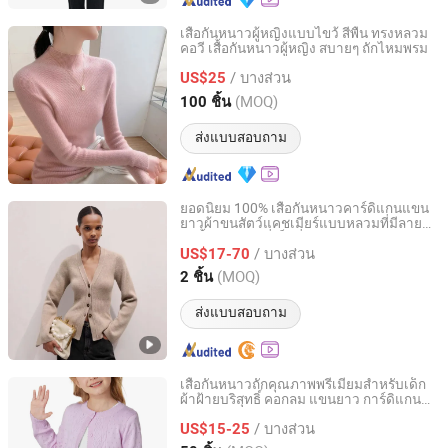
เสื้อกันหนาวผู้หญิงแบบไขว้ สีพื้น ทรงหลวม
คอวี เสื้อกันหนาวผู้หญิง สบายๆ ถักไหมพรม
Wfs Cashmere Industry Co., Ltd
/ บางส่วน
US$25
Shandong, China
อัตราจาก 2025
(MOQ)
100 ชิ้น
ส่งแบบสอบถาม
ยอดนิยม 100% เสื้อกันหนาวคาร์ดิแกนแขน
ยาวผ้าขนสัตว์แคชเมียร์แบบหลวมที่มีลาย
Jinan Nanfei Information Technology Co., Ltd.
ริบบิ้นและคอวีที่เซ็กซี่และพอดีตัว
/ บางส่วน
US$17-70
Shandong, China
อัตราจาก 2024
(MOQ)
2 ชิ้น
ส่งแบบสอบถาม
เสื้อกันหนาวถักคุณภาพพรีเมียมสำหรับเด็ก
ผ้าฝ้ายบริสุทธิ์ คอกลม แขนยาว การ์ดิแกน
Xiamen Ainety Garment Co., Ltd.
แบบจุด
/ บางส่วน
US$15-25