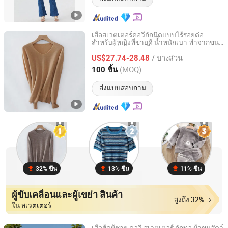
เสื้อสเวตเตอร์คอวีถักนิตแบบไร้รอยต่อ
สำหรับผู้หญิงที่ขายดี น้ำหนักเบา ทำจากขน
Shanghai Brothers Textile Co., Ltd.
แกะ แฟชั่นฤดูกาลทั้งหมด
/ บางส่วน
US$27.74-28.48
Shanghai, China
อัตราจาก 2012
(MOQ)
100 ชิ้น
ส่งแบบสอบถาม
32% ขึ้น
13% ขึ้น
11% ขึ้น
ผู้ขับเคลื่อนและผู้เขย่า สินค้า
สูงถึง 32%
ใน สเวตเตอร์