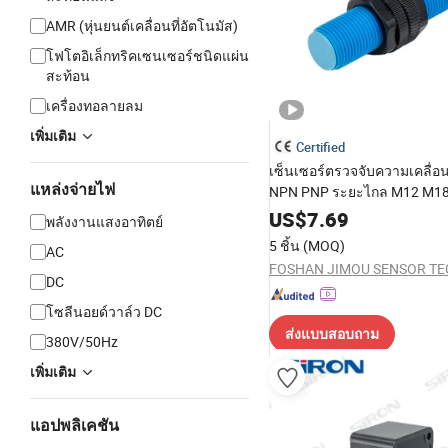
AMR (หุ่นยนต์เคลื่อนที่อัตโนมัส)
โฟโตอิเล็กทริคเซนเซอร์ชนิดแผ่น
สะท้อน
เครื่องทอลายลม
เพิ่มเติม
Certified
เซ็นเซอร์ตรวจจับความเคลื่
แหล่งจ่ายไฟ
NPN PNP ระยะไกล M12 M1
สำหรับการตรวจสอบระดับน้ำ
US$
7.69
พลังงานแสงอาทิตย์
5 ชิ้น
(MOQ)
AC
DC
โซลีนอยด์วาล์ว DC
ส่งแบบสอบถาม
380V/50Hz
เพิ่มเติม
แอปพลิเคชัน