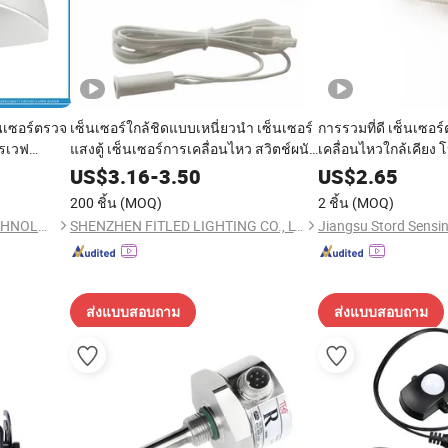
็นเซอร์ตรวจ
เซ็นเซอร์ใกล้ชิดแบบเหนี่ยวนำ เซ็นเซอร์
การรวมที่ดี เซ็นเซอร
ครเวฟ
แสงตู้ เซ็นเซอร์การเคลื่อนไหว สวิตช์ผนัง
เคลื่อนไหวใกล้เคีย
ง
สวิตช์ PIR สวิตช์ไฟฟ้า สวิตช์อัตโนมัติ
เซ็นเซอร์ตรวจจับการ
US$
3.16
-
3.50
US$
2.65
เซ็นเซอร์อินฟราเรดสำหรับประตูตู้
การกำหนดตำแหน่งขี
200 ชิ้น
(MOQ)
2 ชิ้น
(MOQ)
TIANJIN G-TEK SENSOR TECHNOLOGY CO., LTD
SHENZHEN FITLED LIGHTING CO., LTD.
ส่งแบบสอบถาม
ส่งแบบสอบถาม