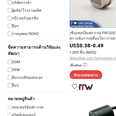
บริษัทการค้า
ผู้ผลิต/โรงงานผลิต
กรุ๊ป คอร์ปอเรชั่น
อื่นๆ
เซ็นเซอร์อินฟราเรด PIR D203
รายบุคคล/SOHO
ตรวจจับการเคลื่อนไหว การต
ร่างกายมนุษย์ สัญญาณจำล
US$
0.38
-
0.49
ขีดความสามารถด้านวิจัยและ
องค์ประกอบผลึกคู่
1,000 ชิ้น
(MOQ)
พัฒนา
Shenzhen Jchl Technology Co
ODM
OEM
ส่งแบบสอบถาม
มีแบรนด์ของตนเอง
อื่นๆ
หมวดหมู่สินค้า
เซนเซอร์อินฟราเรด
สวิตช์เซนเซอร์