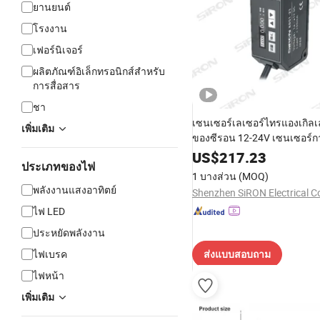
ยานยนต์
โรงงาน
เฟอร์นิเจอร์
ผลิตภัณฑ์อิเล็กทรอนิกส์สำหรับ
การสื่อสาร
ชา
เซนเซอร์เลเซอร์ไทรแองเกิลเ
เพิ่มเติม
ของซีรอน 12-24V เซนเซอร์ก
เคลื่อนไหว ตรวจจับระดับการบ
US$
217.23
ประเภทของไฟ
วัสดุ 3cm
1 บางส่วน
(MOQ)
พลังงานแสงอาทิตย์
Shenzhen SiRON Electrical C
ไฟ LED
ประหยัดพลังงาน
ไฟเบรค
ส่งแบบสอบถาม
ไฟหน้า
เพิ่มเติม