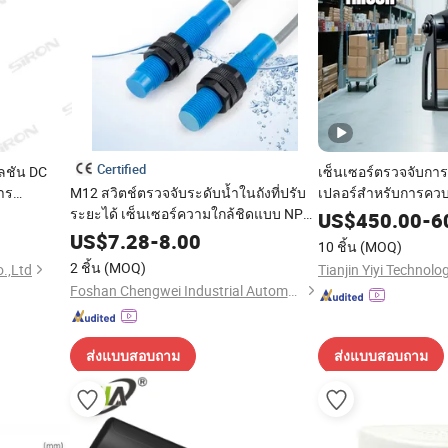
Certified
ลชัน DC
เซ็นเซอร์ตรวจจับกา
าร
M12 สวิตช์ตรวจจับระดับน้ำในถังที่ปรับ
เปลอร์สำหรับการคว
ิดเบี้ยวของ
ระยะได้ เซ็นเซอร์ความใกล้ชิดแบบ NPN
รถยนต์ในทิศทางเดีย
US$
450.00
-
6
PNP แบบสัมผัส capacitance
US$
7.28
-
8.00
10 ชิ้น
(MOQ)
2 ชิ้น
(MOQ)
o.,Ltd
Tianjin Yiyi Technolog
Foshan Chengwei Industrial Automation Co., Ltd.
ส่งแบบสอบถาม
ส่งแบบสอบถาม