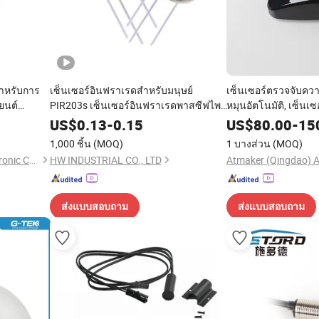
สำหรับการ
เซ็นเซอร์อินฟราเรดสำหรับมนุษย์
เซ็นเซอร์ตรวจจับคว
ยนต์
PIR203s เซ็นเซอร์อินฟราเรดพาสซีฟไพ
หมุนอัตโนมัติ, เซ็นเ
โรอิเล็กทริก เซ็นเซอร์ตรวจจับการ
เคลื่อนไหวไมโครเวฟ
US$
0.13
-
0.15
US$
80.00
-
15
เคลื่อนไหวของมนุษย์
อินฟราเรดป้องกันกา
1,000 ชิ้น
(MOQ)
1 บางส่วน
(MOQ)
Chengdu Huitong West-Electronic Co., Ltd.
HW INDUSTRIAL CO., LTD
ส่งแบบสอบถาม
ส่งแบบสอบถาม