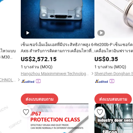
เซ็นเซอร์เอ็มเอ็มเอสที่มีประสิทธิภาพสูง 6-
Re200b-P เซ็นเซอร์
อนไหวแบบ
Axis สำหรับการติดตามการเคลื่อนไหวที่
เคลื่อนไหวอินฟราเรด
8 M30
แม่นยำ
2.2-15V to-5
US$
2,572.15
US$
0.35
ในถัง
1 บางส่วน
(MOQ)
1 บางส่วน
(MOQ)
Hangzhou Maixinminwei Technology Co., Ltd.
FOSHAN JIMOU SENSOR TECHNOLOGY CO., LTD.
ส่งแบบสอบถาม
ส่งแบบสอบถาม