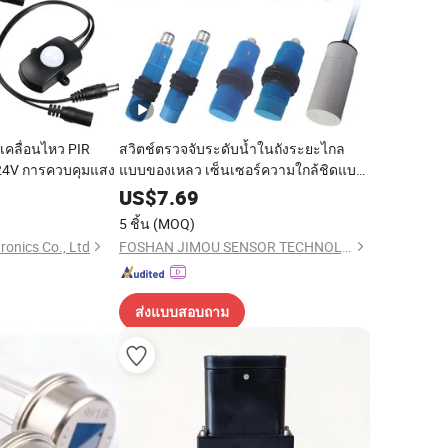
เคลื่อนไหว PIR
สวิตช์ตรวจจับระดับน้ำในถังระยะไกล
 24V การควบคุมแสง
แบบของเหลว เซ็นเซอร์ความใกล้ชิดแบบ
แคปาซิทีฟ NPN PNP
9
US$
7.69
5 ชิ้น
(MOQ)
ronics Co., Ltd
FOSHAN JIMOU SENSOR TECHNOLOGY CO., LTD.
ส่งแบบสอบถาม