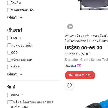
โรงยิม
ห้างสรรพสินค้า
เพิ่มเติม
เซ็นเซอร์
เซ็นเซอร์ตรวจจับการเคลื่อน
CMOS
ไมโครเวฟอัจฉริยะสำหรับประ
ท่อ / ขอบเหล็ก
อุตสาหกรรมและประตูเลื่อน
US$
50.00
-
65.00
CCD
1 บางส่วน
(MOQ)
พร้อมเซนเซอร์
ปลั๊กอิน
เพิ่มเติม
ส่งแบบสอบถาม
พิมพ์
กล้อง IP
โฟโตอิเล็กทริคเซนเซอร์ชนิด
สะท้อนแสง