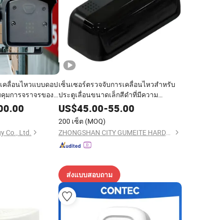
รเคลื่อนไหวแบบดอป
เซ็นเซอร์ตรวจจับการเคลื่อนไหวสำหรับ
บคุมการจราจรของ
ประตูเลื่อนขนาดเล็กสีดำที่มีความ
ว
ปลอดภัยสำหรับคนเดินเท้า
00.00
US$
45.00
-
55.00
200 เซ็ต
(MOQ)
y Co., Ltd.
ZHONGSHAN CITY GUMEITE HARDWARE PRODUCTS CO., LTD.
ส่งแบบสอบถาม