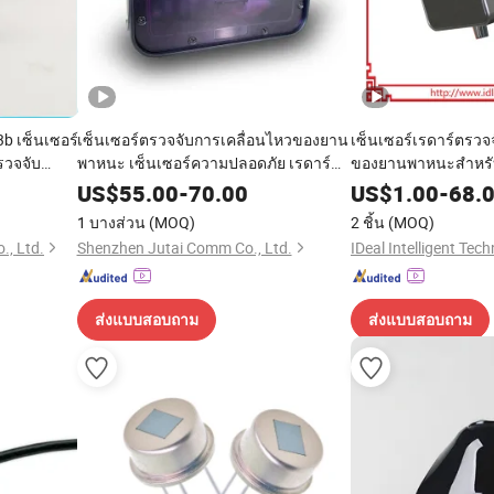
b เซ็นเซอร์
เซ็นเซอร์ตรวจจับการเคลื่อนไหวของยาน
เซ็นเซอร์เรดาร์ตรวจ
รวจจับ
พาหนะ เซ็นเซอร์ความปลอดภัย เรดาร์
ของยานพาหนะสำหรับ
องสามขา
ไมโครเวฟ สำหรับประตูอุตสาหกรรม
US$
55.00
-
70.00
US$
1.00
-
68.
1 บางส่วน
(MOQ)
2 ชิ้น
(MOQ)
., Ltd.
Shenzhen Jutai Comm Co., Ltd.
IDeal Intelligent Tech
ส่งแบบสอบถาม
ส่งแบบสอบถาม