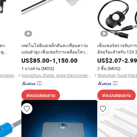
ไหว
เทคโนโลยีแม่เหล็กสั่นสะเทือนความ
เซ็นเซอร์ตรวจจับการ
ตู
แม่นยำสูง เซ็นเซอร์การเคลื่อนไหว
อัจฉริยะสำหรับ 12V
ในโรงรถ
อุตสาหกรรมขั้นสูง
US$
85.00
-
1,150.00
US$
2.07
-
2.9
1 บางส่วน
(MOQ)
2 ชิ้น
(MOQ)
Shenzhen Giants Sensor Technology Co., Ltd.
Hangzhou Zheda Jingyi Electromechanical Technology Corporation Limited
Shenzhen Tuodi Elect
ส่งแบบสอบถาม
ส่งแบบสอบถาม