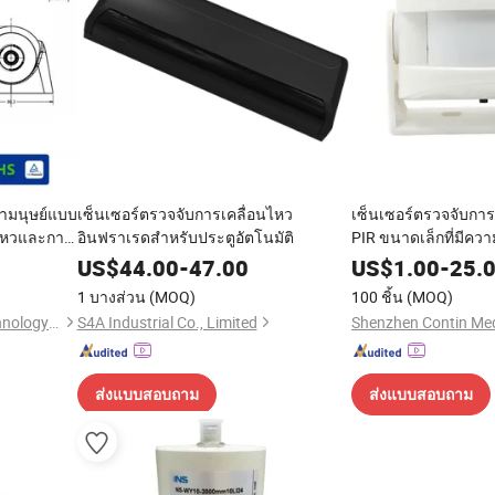
จำมนุษย์แบบ
เซ็นเซอร์ตรวจจับการเคลื่อนไหว
เซ็นเซอร์ตรวจจับการ
นไหวและการ
อินฟราเรดสำหรับประตูอัตโนมัติ
PIR ขนาดเล็กที่มีคว
บเลื่อนและ
พยาบาล
US$
44.00
-
47.00
US$
1.00
-
25.
1 บางส่วน
(MOQ)
100 ชิ้น
(MOQ)
Shenzhen Winfor Canbo Technology Co., Ltd.
S4A Industrial Co., Limited
ส่งแบบสอบถาม
ส่งแบบสอบถาม