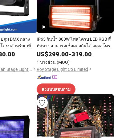
บคุม DMX กลาง
IP65 กันน้ำ 800W ไฟสโตรบ LED RGB สี่
สโตรบสำหรับเวที
ทิศทาง สามารถเชื่อมต่อกันได้ แผงสโตรบ
สำหรับคอนเสิร์ตกลางแจ้ง
30.00
US$
299.00
-
319.00
1 บางส่วน
(MOQ)
Guangzhou Changyuan Stage Lighting Equipment Company Limited
Roy Stage Light Co Limited
ส่งแบบสอบถาม