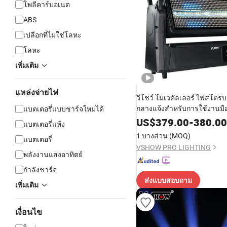
โพลีคาร์บอเนต
ABS
เปลือกที่ไม่ใช่โลหะ
โลหะ
เพิ่มเติม
แหล่งจ่ายไฟ
วีโชว์ โมเวคัลเลอร์ ไฟสโตรบเค
กลางแจ้งสำหรับการใช้งานมื
แบตเตอรี่แบบชาร์จใหม่ได้
US$
379.00
-
380.00
แบตเตอรี่แห้ง
1 บางส่วน
(MOQ)
แบตเตอรี่
VSHOW PRO LIGHTING
พลังงานแสงอาทิตย์
กำลังชาร์จ
ส่งแบบสอบถาม
เพิ่มเติม
เงื่อนไข