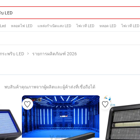
Led
หลอดไฟ LED
แหล่งกำเนิดแสง LED
ไฟเวที LED
หลอด LED
ไฟเวที LED
กระพริบ LED
รายการผลิตภัณฑ์ 2026
"
พบสินค้าคุณภาพจากผู้ผลิตและผู้ค้าส่งที่เชื่อถือได้