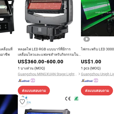
ลื่อนที่
หลอดไฟ LED RGB แบบบาร์ที่มีการ
ไฟกระพริบ LED 300
ออาชีพ
เคลื่อนไหวและแฟลชสำหรับกิจกรรมใน
ร่มและกลางแจ้ง
US$
360.00
-
600.00
US$
1.00
1 บางส่วน
(MOQ)
1 pcs
(MOQ)
Guangzhou MINGXUAN Stage Light Equipment CO.,LTD
Guangzhou Unigh Ligh
ส่งแบบสอบถาม
ส่งแบบสอบถาม