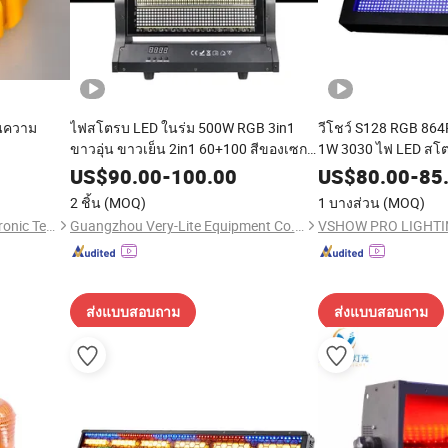
อนความ
ไฟสโตรบ LED ในร่ม 500W RGB 3in1
วีโชว์ S128 RGB 86
ขาวอุ่น ขาวเย็น 2in1 60+100 สีของเซก
1W 3030 ไฟ LED สโ
เมนต์ ความสว่าง การกระพริบ แสงคลับ
ปาร์ตี้ดีเจ
US$
90.00
-
100.00
US$
80.00
-
85
ดีเจ แสงเวที
2 ชิ้น
(MOQ)
1 บางส่วน
(MOQ)
Ningbo Brilliant Dragon Electronic Technology Co., Ltd.
Guangzhou Very-Lite Equipment Co., Limited
VSHOW PRO LIGHT
ส่งแบบสอบถาม
ส่งแบบสอบถาม