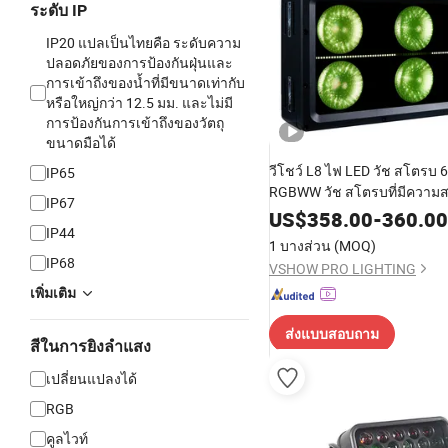
ระดับ IP
IP20 แปลเป็นไทยคือ ระดับความ
ปลอดภัยของการป้องกันฝุ่นและ
การเข้าถึงของน้ำที่มีขนาดเท่ากับ
หรือใหญ่กว่า 12.5 มม. และไม่มี
การป้องกันการเข้าถึงของวัตถุ
ขนาดมือได้
วีโชว์ L8 ไฟ LED วัช สโตรบ
IP65
RGBWW วัช สโตรบที่มีความสว
IP67
US$
358.00
-
360.00
IP44
1 บางส่วน
(MOQ)
IP68
VSHOW PRO LIGHTING
เพิ่มเติม
ส่งแบบสอบถาม
สีในการยิงลำแสง
เปลี่ยนแปลงได้
RGB
คูลไวท์