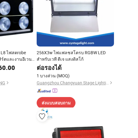
L8 ไฟสตrobe
256X3w ไฟแฟลชสโตรบ RGBW LED
ร์ตและงานอีเวนต์
สำหรับเวที ดีเจ แสงดิสโก้
60.00
ต่อรองได้
1 บางส่วน
(MOQ)
ING
Guangzhou Changyuan Stage Lighting Equipment Company Limited
ส่งแบบสอบถาม