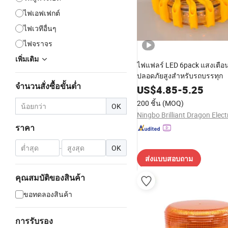
ไฟเอฟเฟกต์
ไฟเวทีอื่นๆ
ไฟจราจร
เพิ่มเติม
ไฟแฟลร์ LED 6pack แสงเตื
ปลอดภัยสูงสำหรับรถบรรทุก
จำนวนสั่งซื้อขั้นต่ำ
US$
4.85
-
5.25
200 ชิ้น
(MOQ)
OK
ราคา
-
OK
ส่งแบบสอบถาม
คุณสมบัติของสินค้า
ขอทดลองสินค้า
การรับรอง