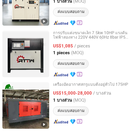
Guangdong, China
อัตราจาก 2026
(MOQ)
1 บางส่วน
ส่งแบบสอบถาม
การปรับแต่งขนาดเล็ก 7.5kw 10HP แรงดัน
ไฟฟ้าสองทาง 220V 440V 60Hz 8bar IP54
Jiangxi Honghaili Energy Technology Co., Ltd.
คอมเพรสเซอร์ลมแบบโรตารี่สกรู
/ pieces
อุตสาหกรรมประสิทธิภาพสูง
US$1,085
Guangdong, China
อัตราจาก 2026
(MOQ)
1 pieces
ส่งแบบสอบถาม
เครื่องอัดอากาศสกรูแบบตั้งอยู่ทั่วไป 175HP
Shenyang ABT Drilling Equipment Co., Ltd.
/ บางส่วน
US$15,000-28,000
(MOQ)
1 บางส่วน
Liaoning, China
อัตราจาก 2020
ส่งแบบสอบถาม