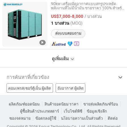
90kw เครื่องอัดอากาศแบบสกรูประหยัด
พลังงานที่ไม่มีน้ำมัน ขายราคา 100% สำหรับ
Wan Beardsley Compressor Machinery (Shanghai) Co.,
อุตสาหกรรมไฟฟ้าหมุนเวียนที่เป็นมิตรกับสิ่ง
Ltd.
/ บางส่วน
แวดล้อม
US$7,000-8,000
(MOQ)
1 บางส่วน
Shanghai, China
อัตราจาก 2018
ส่งแบบสอบถาม
ดูเพิ่มเติม
การค้นหาที่เกี่ยวข้อง
คอมเพรสเซอร์ตู้เย็น ผู้ผลิต
ถังอากาศ ผู้ผลิต
ชิ้นส่วนคอมเพรสเซอร์ ผู้ผลิต
ผลิตภัณฑ์ยอดนิยม
สินค้ายอดนิยม ราคา
ขายส่งผลิตภัณฑ์ร้อน
ผู้ซื้อสินค้าประเภทสตาร์
เว็บไซต์พีซี
ข้อมูลเชิงลึก
เครื่องปรับอากาศอุตสาหกรรม ผู้ผลิต
มินิปั๊มลมโรงงาน
ซองจดหมาย
ข้อตกลงผู้ใช้
นโยบายความเป็นส่วนตัว
ติดต่อ
หัวปั๊มลมโรงงาน
ปั๊มคอมเพรสเซอร์อากาศโรงงาน
Copyright © 2026 Focus Technology Co., Ltd. All Rights Reserved