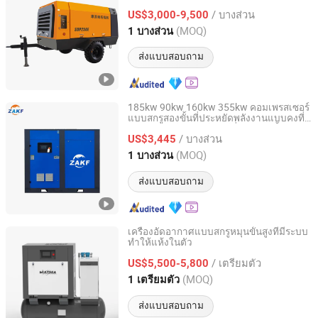
/ บางส่วน
US$3,000-9,500
Hebei, China
อัตราจาก 2018
(MOQ)
1 บางส่วน
ส่งแบบสอบถาม
185kw 90kw 160kw 355kw คอมเพรสเซอร์
แบบสกรูสองขั้นที่ประหยัดพลังงานแบบคงที่
Dongguan City Jiubei Compressor Parts Co., Ltd.
ด้วยมอเตอร์อินเวอร์เตอร์ที่มีการฉีดน้ำมัน
/ บางส่วน
US$3,445
Guangdong, China
อัตราจาก 2015
(MOQ)
1 บางส่วน
ส่งแบบสอบถาม
เครื่องอัดอากาศแบบสกรูหมุนขั้นสูงที่มีระบบ
ทำให้แห้งในตัว
Shandong Compressor Import & Export Co., Ltd.
/ เตรียมตัว
US$5,500-5,800
Shandong, China
อัตราจาก 2020
(MOQ)
1 เตรียมตัว
ส่งแบบสอบถาม