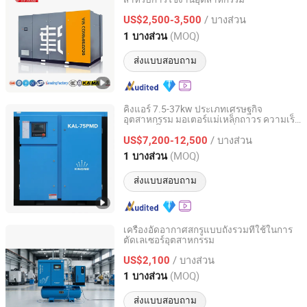
Tianjin Jinjing Gas Compressor Manufacturing Co., Ltd.
/ บางส่วน
US$2,500-3,500
Tianjin, China
อัตราจาก 2021
(MOQ)
1 บางส่วน
ส่งแบบสอบถาม
คิงแอร์ 7.5-37kw ประเภทเศรษฐกิจ
อุตสาหกรรม มอเตอร์แม่เหล็กถาวร ความเร็ว
Shanghai Kingair Industrial Co., Ltd
ตัวแปร ปั๊มลมสกรูความดันต่ำ
/ บางส่วน
US$7,200-12,500
Shanghai, China
อัตราจาก 2023
(MOQ)
1 บางส่วน
ส่งแบบสอบถาม
เครื่องอัดอากาศสกรูแบบถังรวมที่ใช้ในการ
ตัดเลเซอร์อุตสาหกรรม
Shenzhen Weimano International Energy Co., Ltd.
/ บางส่วน
US$2,100
Guangdong, China
อัตราจาก 2026
(MOQ)
1 บางส่วน
ส่งแบบสอบถาม