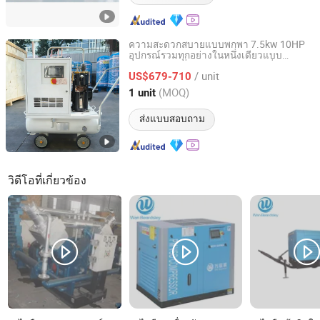
ความสะดวกสบายแบบพกพา 7.5kw 10HP
อุปกรณ์รวมทุกอย่างในหนึ่งเดียวแบบ
Jiangxi Honghaili Energy Technology Co., Ltd.
อุตสาหกรรมที่รวม 4 ใน 1 พร้อมเครื่องอบผ้า
/ unit
และถังคอมเพรสเซอร์ลมแบบโรตารี่สกรู
US$679-710
Guangdong, China
อัตราจาก 2026
(MOQ)
1 unit
ส่งแบบสอบถาม
วิดีโอที่เกี่ยวข้อง