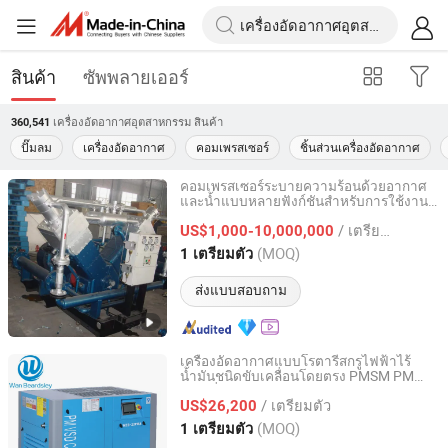
สินค้า
ซัพพลายเออร์
เครื่องอัดอากาศอุตสาหกรรม
สินค้า
360,541
ปั๊มลม
เครื่องอัดอากาศ
คอมเพรสเซอร์
ชิ้นส่วนเครื่องอัดอากาศ
คอมเพรสเซอร์ระบายความร้อนด้วยอากาศ
และน้ำแบบหลายฟังก์ชันสำหรับการใช้งาน
Anhui Hongshen Energy Equipment Co., Ltd.
ในอุตสาหกรรม
/ เตรียมตัว
US$1,000-10,000,000
Anhui, China
อัตราจาก 2026
(MOQ)
1 เตรียมตัว
ส่งแบบสอบถาม
เครื่องอัดอากาศแบบโรตารี่สกรูไฟฟ้าไร้
น้ำมันชนิดขับเคลื่อนโดยตรง PMSM PM
Wan Beardsley Compressor Machinery (Shanghai) Co.,
VSD ที่คล้ายกับ Ingersoll Rand และ Atlas
Ltd.
/ เตรียมตัว
Copco 7 8 10
US$26,200
(MOQ)
1 เตรียมตัว
Shanghai, China
อัตราจาก 2018