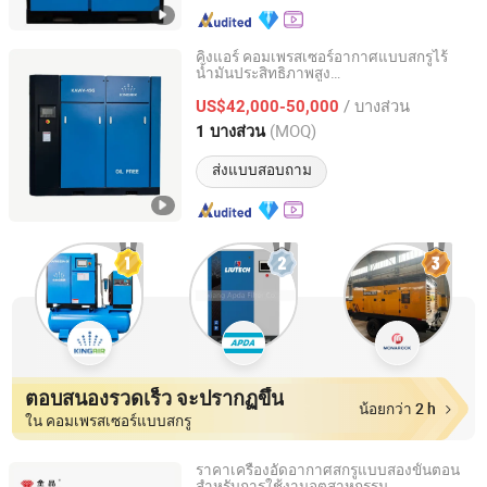
คิงแอร์ คอมเพรสเซอร์อากาศแบบสกรูไร้
น้ำมันประสิทธิภาพสูง
Shanghai Kingair Industrial Co., Ltd
45kw/55kw/75kw/90kw สำหรับการใช้
/ บางส่วน
งานในอุตสาหกรรม
US$42,000-50,000
Shanghai, China
อัตราจาก 2023
(MOQ)
1 บางส่วน
ส่งแบบสอบถาม
ตอบสนองรวดเร็ว จะปรากฏขึ้น
น้อยกว่า 2 h
ใน คอมเพรสเซอร์แบบสกรู
ราคาเครื่องอัดอากาศสกรูแบบสองขั้นตอน
สำหรับการใช้งานอุตสาหกรรม