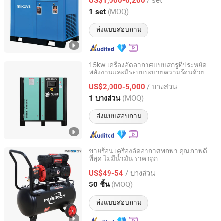
คอมเพรสเซอร์อากาศแบบหมุนเวียน
US$1,000-6,200
อุตสาหกรรม
Jiangxi, China
อัตราจาก 2018
(MOQ)
1 set
ส่งแบบสอบถาม
15kw เครื่องอัดอากาศแบบสกรูที่ประหยัด
พลังงานและมีระบบระบายความร้อนด้วย
Wan Beardsley Compressor Machinery (Shanghai) Co.,
อากาศสำหรับการใช้งานในอุตสาหกรรม
Ltd.
/ บางส่วน
US$2,000-5,000
(MOQ)
1 บางส่วน
Shanghai, China
อัตราจาก 2018
ส่งแบบสอบถาม
ขายร้อน เครื่องอัดอากาศพกพา คุณภาพดี
ที่สุด ไม่มีน้ำมัน ราคาถูก
Taizhou Boyu Trading Co., Ltd.
/ บางส่วน
US$49-54
Zhejiang, China
อัตราจาก 2022
(MOQ)
50 ชิ้น
ส่งแบบสอบถาม