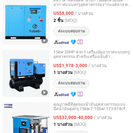
ดีลราคาที่ดีที่สุดสำหรับการผลิตเครื่องอัด
อากาศแบบสกรูอุตสาหกรรมจากแอตลาส คอ
Fuzhou Tuowei Mechanical & Electrical Equipment Co.,
ปโก้ ซูลแลร์ อินเกอร์โซลด์ แรนด์ คาเซอร์
Ltd.
/ บางส่วน
US$8,000
(MOQ)
2 ชิ้น
Fujian, China
อัตราจาก 2020
ส่งแบบสอบถาม
15kw 20HP 4-in-1 เครื่องอัดอากาศแบบสกรู
อุตสาหกรรม สำหรับเครื่องเย็บผ้า
Fuzhou Tuowei Mechanical & Electrical Equipment Co.,
อุตสาหกรรม
Ltd.
/ บางส่วน
US$1,978-3,000
(MOQ)
1 บางส่วน
Fujian, China
อัตราจาก 2020
ส่งแบบสอบถาม
คุณภาพดีที่สุดของน้ำมันอุตสาหกรรมแบบ
ฉีดน้ำมันคู่สกรู 75kw 7-10bar 173-618cfm
Shanghai Screw Compressor Co., Ltd.
Ie4 คอมเพรสเซอร์ลมแบบขับเคลื่อนโดยตรง
/ บางส่วน
ด้วยแม่เหล็กถาวร Dual VSD สำหรับการผลิต
US$32,000-40,000
ทั่วไป
Shanghai, China
อัตราจาก 2007
(MOQ)
1 บางส่วน