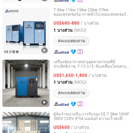
7.5kw 11kw 15kw 22kw 37kw
คอมเพรสเซอร์อากาศทั่วไป คอมเพรสเซอร์
JIANGXI VOCO INDUSTRIAL AND TRADE CO., LTD.
อุตสาหกรรม คอมเพรสเซอร์อากาศแบบสกรู
/ บางส่วน
หมุน
US$680-880
Jiangxi, China
อัตราจาก 2022
(MOQ)
1 บางส่วน
ส่งแบบสอบถาม
เครื่องอัดอากาศสกรูอุตสาหกรรมที่มี
ประสิทธิภาพ, 7-13 บาร์, ขับเคลื่อนโดยตรง,
Shanghai Shengyi Compressor Co., Ltd
220V/440V
/ บางส่วน
US$1,650-1,800
Shanghai, China
อัตราจาก 2026
(MOQ)
1 บางส่วน
ส่งแบบสอบถาม
ผู้จัดจำหน่ายจีน การรับรอง CE 7.5kw 10HP
380V 220V IP54 มอเตอร์ ความเร็วคงที่
Jiangxi Honghaili Energy Technology Co., Ltd.
เงียบ พกพาสะดวก คอมเพรสเซอร์ลมแบบ
/ บางส่วน
หมุนอุตสาหกรรม
US$600