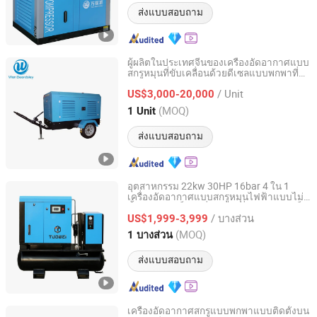
ส่งแบบสอบถาม
ผู้ผลิตในประเทศจีนของเครื่องอัดอากาศแบบ
สกรูหมุนที่ขับเคลื่อนด้วยดีเซลแบบพกพาที่มี
Wan Beardsley Compressor Machinery (Shanghai) Co.,
ความดันสูงและทนทานสำหรับการทำเหมือง
Ltd.
/ Unit
US$3,000-20,000
(MOQ)
1 Unit
Shanghai, China
อัตราจาก 2018
ส่งแบบสอบถาม
อุตสาหกรรม 22kw 30HP 16bar 4 ใน 1
เครื่องอัดอากาศแบบสกรูหมุนไฟฟ้าแบบไม่มี
Fuzhou Tuowei Mechanical & Electrical Equipment Co.,
น้ำมันความเร็วคงที่พร้อมเครื่องทำความเย็น
Ltd.
/ บางส่วน
สำหรับเครื่องตัดเลเซอร์
US$1,999-3,999
(MOQ)
1 บางส่วน
Fujian, China
อัตราจาก 2020
ส่งแบบสอบถาม
เครื่องอัดอากาศสกรูแบบพกพาแบบติดตั้งบน