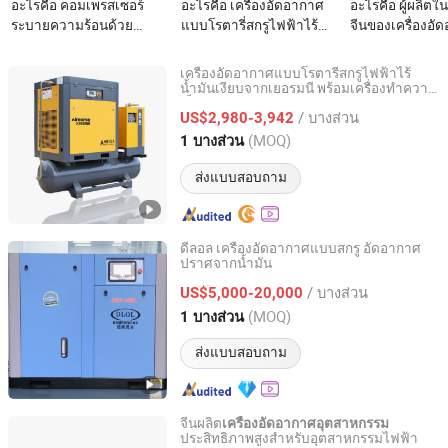
อะไรคือ คอมเพรสเซอร์
อะไรคือ เครื่องอัดอากาศ
อะไรคือ ผู้ผลิต
ระบายความร้อนด้วย
แบบโรตารี่สกรูไฟฟ้าไร้
จีนของเครื่องอั
อากาศและน้ำแบบหลาย
น้ำมันชนิดขับเคลื่อน
แบบสกรูหมุนที่ขั
ฟังก์ชันสำหรับการใช้งาน
โดยตรง PMSM PM VSD ที่
ด้วยดีเซลแบบพกพ
เครื่องอัดอากาศแบบโรตารี่สกรูไฟฟ้าไร้
ในอุตสาหกรรม
คล้ายกับ Ingersoll Rand
ความดันสูงและ
น้ำมันเงียบจากเยอรมนี พร้อมเครื่องทำความ
Guangzhou Airhorse Compressor Co., Ltd.
เย็น ถังอากาศ และฟิลเตอร์
และ Atlas Copco 7 8 10
สำหรับการทำเห
/ บางส่วน
US$2,980-3,942
Guangdong, China
อัตราจาก 2014
(MOQ)
1 บางส่วน
ส่งแบบสอบถาม
ดีลอล เครื่องอัดอากาศแบบสกรู อัดอากาศ
ปราศจากน้ำมัน
Shanghai Shengyi Compressor Co., Ltd
/ บางส่วน
US$5,000-20,000
Shanghai, China
อัตราจาก 2026
(MOQ)
1 บางส่วน
ส่งแบบสอบถาม
จีนผลิต
เครื่องอัดอากาศอุตสาหกรรม
ประสิทธิภาพสูงสำหรับอุตสาหกรรมไฟฟ้า
Kangpusi Compressor (Shijiazhuang) Co., Ltd.