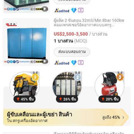
ผู้ผลิต 2 ขั้นตอน 32m3/Min 8bar 160kw
คอมเพรสเซอร์อัดอากาศแบบสกรู
Tianjin Jinjing Gas Compressor Manufacturing Co., Ltd.
อุตสาหกรรมหนัก
/ บางส่วน
US$2,500-3,500
Tianjin, China
อัตราจาก 2021
(MOQ)
1 บางส่วน
ส่งแบบสอบถาม
45% ขึ้น
26% ขึ้น
20% ขึ้น
ผู้ขับเคลื่อนและผู้เขย่า สินค้า
สูงถึง 45%
ใน สกรูเครื่องอัดอากาศ