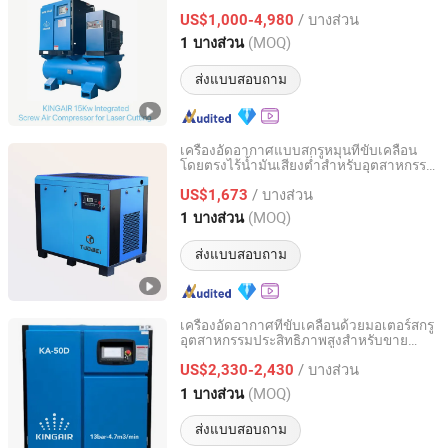
Hanbell Rand ขนาดกะทัดรัดรวมถัง เครื่อง
/ บางส่วน
ทำความเย็น และตัวกรอง
US$1,000-4,980
Shanghai, China
อัตราจาก 2023
(MOQ)
1 บางส่วน
ส่งแบบสอบถาม
เครื่องอัดอากาศแบบสกรูหมุนที่ขับเคลื่อน
โดยตรงไร้น้ำมันเสียงต่ำสำหรับอุตสาหกรรม
Fuzhou Tuowei Mechanical & Electrical Equipment Co.,
380V 3 เฟส 18.5kw 25HP
Ltd.
/ บางส่วน
US$1,673
(MOQ)
1 บางส่วน
Fujian, China
อัตราจาก 2020
ส่งแบบสอบถาม
เครื่องอัดอากาศที่ขับเคลื่อนด้วยมอเตอร์สกรู
อุตสาหกรรมประสิทธิภาพสูงสำหรับขาย
Shanghai Kingair Industrial Co., Ltd
22kw/30kw/37kw/45kw/55kw/75kw/90k
/ บางส่วน
US$2,330-2,430
Shanghai, China
อัตราจาก 2023
(MOQ)
1 บางส่วน
ส่งแบบสอบถาม