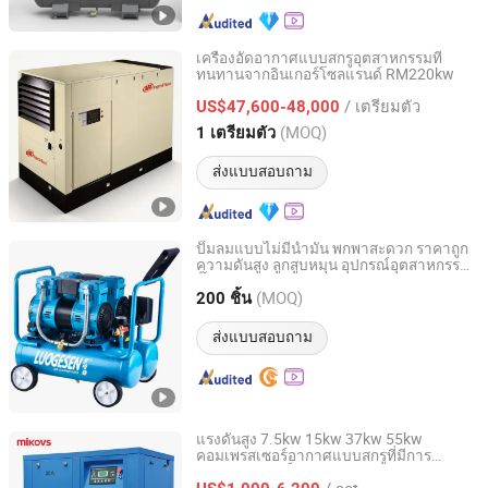
เครื่องอัดอากาศแบบสกรูอุตสาหกรรมที่
ทนทานจากอินเกอร์โซลแรนด์ RM220kw
Kopa Trading (Shanghai) Co., Ltd.
/ เตรียมตัว
US$47,600-48,000
Shanghai, China
อัตราจาก 2021
(MOQ)
1 เตรียมตัว
ส่งแบบสอบถาม
ปั๊มลมแบบไม่มีน้ำมัน พกพาสะดวก ราคาถูก
ความดันสูง ลูกสูบหมุน อุปกรณ์อุตสาหกรรม
YONGKANG LUOGESEN AIR COMPRESSOR CO., LTD.
ปั๊มสกรู อุปกรณ์ทันตกรรม
(MOQ)
200 ชิ้น
Zhejiang, China
อัตราจาก 2019
ส่งแบบสอบถาม
แรงดันสูง 7.5kw 15kw 37kw 55kw
คอมเพรสเซอร์อากาศแบบสกรูที่มีการ
Jiangxi Saifu Industry Co., Ltd.
ควบคุมความเร็วแบบแปรผัน 20HP
/ set