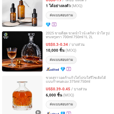
Tianjin, China
อัตราจาก 2025
(MOQ)
1 ได้อย่างลงตัว
ส่งแบบสอบถาม
2025 ขายดีสุด ขวดน้ำไวน์ เตกิล่า น้ำใส รูป
ทรงหรูหรา 700ml 750ml 1L 2L
Tianjin Sovay Glass CO., LTD
/ บางส่วน
US$0.3-0.34
Tianjin, China
อัตราจาก 2025
(MOQ)
10,000 ชิ้น
ส่งแบบสอบถาม
ขวดสุราวอดก้าแก้วใสโปร่งใสรีไซเคิลได้
แบบกำหนดเอง 375ml 750ml
Shandong Youto Glass Products Co., Ltd.
/ บางส่วน
US$0.39-0.45
Shandong, China
อัตราจาก 2025
(MOQ)
6,000 ชิ้น
ส่งแบบสอบถาม