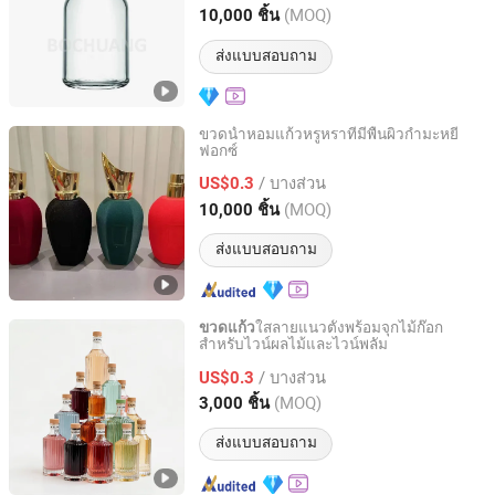
(MOQ)
10,000 ชิ้น
Shandong, China
อัตราจาก 2025
ส่งแบบสอบถาม
ขวดน้ำหอมแก้วหรูหราที่มีพื้นผิวกำมะหยี่
ฟอกซ์
Cangzhou Weikang Package Co., Ltd.
/ บางส่วน
US$0.3
Hebei, China
อัตราจาก 2021
(MOQ)
10,000 ชิ้น
ส่งแบบสอบถาม
ใสลายแนวตั้งพร้อมจุกไม้ก๊อก
ขวดแก้ว
สำหรับไวน์ผลไม้และไวน์พลัม
Hangzhou Topwell Packing Co., Ltd.
/ บางส่วน
US$0.3
Zhejiang, China
อัตราจาก 2025
(MOQ)
3,000 ชิ้น
ส่งแบบสอบถาม