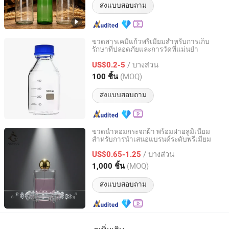
ส่งแบบสอบถาม
ขวดสารเคมีแก้วพรีเมียมสำหรับการเก็บ
รักษาที่ปลอดภัยและการวัดที่แม่นยำ
JINAN FLAME GLASSWARE COMPANY LIMITED
/ บางส่วน
US$0.2-5
Shandong, China
อัตราจาก 2025
(MOQ)
100 ชิ้น
ส่งแบบสอบถาม
ขวดน้ำหอมกระจกฝ้า พร้อมฝาอลูมิเนียม
สำหรับการนำเสนอแบรนด์ระดับพรีเมียม
Shanghai Aroma Garden Home Products Co., Ltd.
/ บางส่วน
US$0.65-1.25
Shanghai, China
อัตราจาก 2026
(MOQ)
1,000 ชิ้น
ส่งแบบสอบถาม