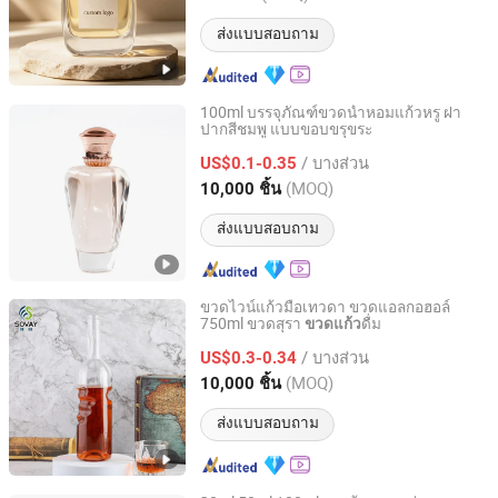
ส่งแบบสอบถาม
100ml บรรจุภัณฑ์ขวดน้ำหอมแก้วหรู ฝา
ปากสีชมพู แบบขอบขรุขระ
Houben Packaging Technology Co., Ltd.
/ บางส่วน
US$0.1-0.35
Jiangsu, China
อัตราจาก 2024
(MOQ)
10,000 ชิ้น
ส่งแบบสอบถาม
ขวดไวน์แก้วมือเทวดา ขวดแอลกอฮอล์
750ml ขวดสุรา
ดื่ม
ขวดแก้ว
Tianjin Sovay Glass CO., LTD
/ บางส่วน
US$0.3-0.34
Tianjin, China
อัตราจาก 2025
(MOQ)
10,000 ชิ้น
ส่งแบบสอบถาม