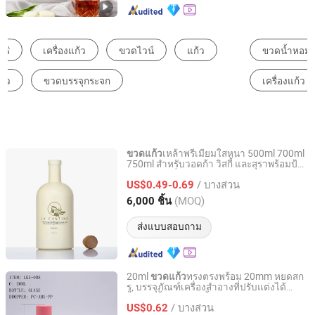
ขวดน้ำหอม
ขวดสุรา (วิสกี้ & วอดก้า & บรานดี้)
ขวดแก้ว
เครื่องแก้ว
ขวดหยด
ขวดเครื่องดื่ม
เหล้าพรีเมียมใสหนา 500ml 700ml
ขวดแก้ว
750ml สำหรับวอดก้า วิสกี้ และสุราพร้อมป้าย
Shandong Ruisheng Import and Export Co., Ltd.
โลโก้สีขาวที่กำหนดเอง
/ บางส่วน
US$0.49-0.69
Shandong, China
อัตราจาก 2025
(MOQ)
6,000 ชิ้น
ส่งแบบสอบถาม
20ml
ทรงตรงพร้อม 20mm หยดสก
ขวดแก้ว
รู, บรรจุภัณฑ์เครื่องสำอางที่ปรับแต่งได้
Anhui Zhengjie Plastic Co., Ltd.
สำหรับน้ำหอมและน้ำมันหอมระเหย
/ บางส่วน
US$0.62