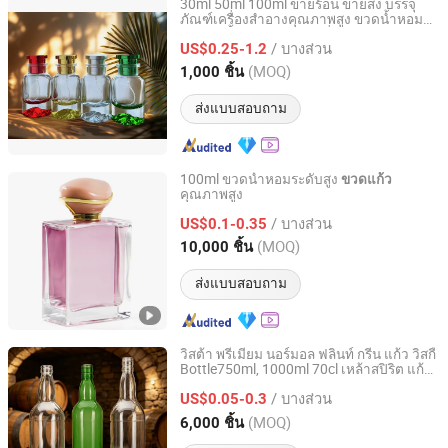
30ml 50ml 100ml ขายร้อน ขายส่ง บรรจุ
ภัณฑ์เครื่องสำอางคุณภาพสูง ขวดน้ำหอมหรู
Wuxi Box Imp & Exp Co., Ltd.
ใส ขวดน้ำหอมแก้วเปล่าที่เติมได้
/ บางส่วน
US$0.25-1.2
Jiangsu, China
อัตราจาก 2016
(MOQ)
1,000 ชิ้น
ส่งแบบสอบถาม
100ml ขวดน้ำหอมระดับสูง
ขวดแก้ว
คุณภาพสูง
Houben Packaging Technology Co., Ltd.
/ บางส่วน
US$0.1-0.35
Jiangsu, China
อัตราจาก 2024
(MOQ)
10,000 ชิ้น
ส่งแบบสอบถาม
วิสต้า พรีเมียม นอร์มอล ฟลินท์ กรีน แก้ว วิสกี้
Bottle750ml, 1000ml 70cl เหล้าสปิริต แก้ว
Shanghai Vista Glass Co., Ltd.
ขวดพร้อมฝาเกลียว
/ บางส่วน
US$0.05-0.3
Shanghai, China
อัตราจาก 2008
(MOQ)
6,000 ชิ้น