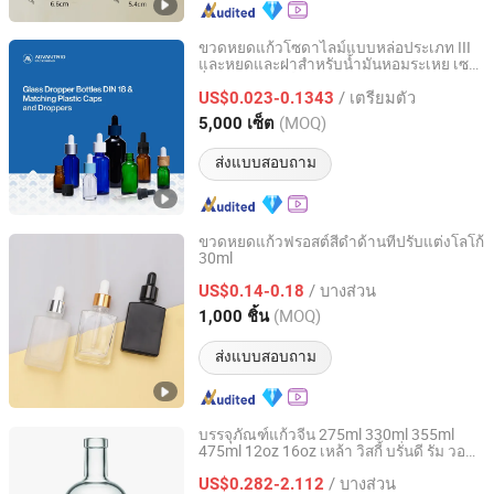
ขวดหยดแก้วโซดาไลม์แบบหล่อประเภท III
และหยดและฝาสำหรับน้ำมันหอมระเหย เซ
Advantrio Packaging (Shandong) LLC
รั่ม และทิงเจอร์
/ เตรียมตัว
US$0.023-0.1343
Shandong, China
อัตราจาก 2024
(MOQ)
5,000 เซ็ต
ส่งแบบสอบถาม
ขวดหยดแก้วฟรอสต์สีดำด้านที่ปรับแต่งโลโก้
30ml
Shandong Well Pack Industry Co., Ltd
/ บางส่วน
US$0.14-0.18
Shandong, China
อัตราจาก 2023
(MOQ)
1,000 ชิ้น
ส่งแบบสอบถาม
บรรจุภัณฑ์แก้วจีน 275ml 330ml 355ml
475ml 12oz 16oz เหล้า วิสกี้ บรั่นดี รัม วอ
Bochuang Shengshi (Shandong) Import and Export
ดก้า จิน เตกีล่า
ใส ฟลินท์ ว่าง
ขวดแก้ว
Trading Co., Ltd.
/ บางส่วน
US$0.282-2.112