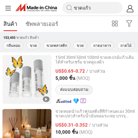
สินค้า
ซัพพลายเออร์
ขวดแก้ว
สินค้า
153,455
กลิ่นหอม
ขวด
ขวดพลาสติก
ขวด
ถาดอาหาร
ถาดไม้
15ml 30ml 50ml 100ml ขวดสเปรย์แก้วเติม
ได้สำหรับเซรั่ม ขวดดูแลผิว
DEMEI Industrial Limited
/ บางส่วน
US$0.69-0.72
Shanghai, China
อัตราจาก 2020
(MOQ)
5,000 ชิ้น
ส่งแบบสอบถาม
ขวดหยดน้ำแก้วฟรอสติ้งสีที่กำหนดเอง 30ml
ขวดเปล่าสำหรับน้ำมันหอมระเหย บรรจุ
DEMEI Industrial Limited
ภัณฑ์เซรั่มดูแลผิว พิมพ์ซิลค์สกรีน
/ บางส่วน
US$0.31-0.352
Shanghai, China
อัตราจาก 2020
(MOQ)
10,000 ชิ้น