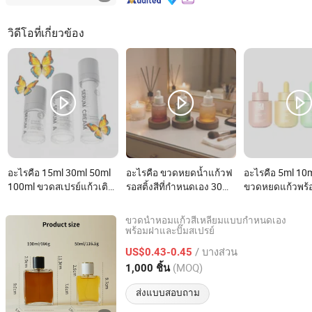
วิดีโอที่เกี่ยวข้อง
อะไรคือ 15ml 30ml 50ml
อะไรคือ ขวดหยดน้ำแก้วฟ
อะไรคือ 5ml 10
100ml ขวดสเปรย์แก้วเติม
รอสติ้งสีที่กำหนดเอง 30ml
ขวดหยดแก้วพร้อ
ได้สำหรับเซรั่ม ขวดดูแลผิว
ขวดเปล่าสำหรับน้ำมันหอม
เนียมและฝาหยดที
ระเหย บรรจุภัณฑ์เซรั่มดู
ได้สำหรับน้ำมัน
ขวดน้ำหอมแก้วสี่เหลี่ยมแบบกำหนดเอง
แลผิว พิมพ์ซิลค์สกรีน
พร้อมฝาและปั๊มสเปรย์
Qingdao Huanxi Homeware Co., Ltd
/ บางส่วน
US$0.43-0.45
Shandong, China
อัตราจาก 2023
(MOQ)
1,000 ชิ้น
ส่งแบบสอบถาม