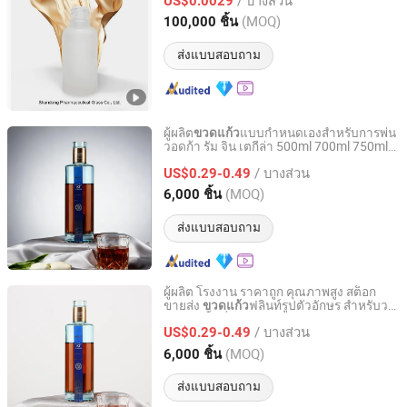
US$0.0029
(MOQ)
100,000 ชิ้น
Shandong, China
อัตราจาก 2006
ส่งแบบสอบถาม
ผู้ผลิต
แบบกำหนดเองสำหรับการพ่น
ขวดแก้ว
วอดก้า รัม จิน เตกีล่า 500ml 700ml 750ml
Shandong Ruisheng Import and Export Co., Ltd.
1L ขวดสุรากลาสสำหรับ Absolut Morgan
/ บางส่วน
Captain Gordon Smirnoff
US$0.29-0.49
Shandong, China
อัตราจาก 2025
(MOQ)
6,000 ชิ้น
ส่งแบบสอบถาม
ผู้ผลิต โรงงาน ราคาถูก คุณภาพสูง สต็อก
ขายส่ง
ฟลินท์รูปตัวอักษร สำหรับวอ
ขวดแก้ว
Shandong Ruisheng Import and Export Co., Ltd.
ดก้า วิสกี้ บรั่นดี จิน รัม พร้อมฝาเกลียว
/ บางส่วน
US$0.29-0.49
Shandong, China
อัตราจาก 2025
(MOQ)
6,000 ชิ้น
ส่งแบบสอบถาม