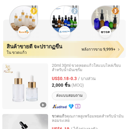
สินค้าขายดี จะปรากฏขึ้น
พลังการขาย 9,999+
ใน ขวดแก้ว
20ml 30ml ขวดหยดแก้วใสแบบไหล่เรียบ
สำหรับน้ำมันเซรั่ม
Shijiazhuang Fanbao Packaging Products Co., Ltd.
/ บางส่วน
US$0.18-0.3
Hebei, China
อัตราจาก 2019
(MOQ)
2,000 ชิ้น
ส่งแบบสอบถาม
คุณภาพสูงพร้อมหยดสำหรับน้ำมัน
ขวดแก้ว
หอมระเหย
Tianjin Aobosi Cosmetics Co., Ltd.
/ ได้อย่างลงตัว
US$6-19