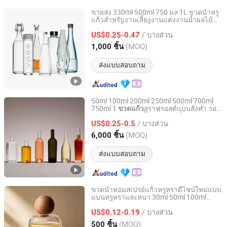
ขายส่ง 330ml 500ml 750 มล 1L ขวดน้ำหรู
แก้วสำหรับงานเลี้ยงงานแต่งงานน้ำผลไม้
Zhonghai(Tianjin)International Trade CO,LTD
เครื่องดื่มน้ำอัดลม น้ำแร่
พร้อมจุก
ขวดแก้ว
/ บางส่วน
หรือฝาเกลียว
US$0.25-0.47
Tianjin, China
อัตราจาก 2024
(MOQ)
1,000 ชิ้น
ส่งแบบสอบถาม
50ml 100ml 200ml 250ml 500ml 700ml
750ml 1
สุราฟรอสต์แบบสั่งทำ วอ
ขวดแก้ว
Xilong Products Co., Limited
ดก้า ผู้ผลิต จิน วิสกี้ เตกิล่า รัม น้ำหอม สุรา
/ บางส่วน
เบียร์
US$0.25-0.5
Shanghai, China
อัตราจาก 2012
(MOQ)
6,000 ชิ้น
ส่งแบบสอบถาม
ขวดน้ำหอมสเปรย์แก้วหรูหราดีไซน์ใหม่แบบ
แบนหรูหราและหนา 30ml 50ml 100ml
Xuzhou Youchum International Trade Co., Ltd.
โลโก้ที่กำหนดเอง
/ บางส่วน
US$0.12-0.19
Jiangsu, China
อัตราจาก 2022
(MOQ)
500 ชิ้น