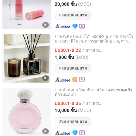
Anhui, China
อัตราจาก 2026
(MOQ)
20,000 ชิ้น
ส่งแบบสอบถาม
ขายส่งที่ปรับแต่งได้, 50ml-2.5, การบรรจุอโร
มาเธอราพีในร่ม, การขยายกลิ่นบรรจุ, การ
Zibo Huahang Import and Export Co., Ltd.
บรรจุซับ,
สี
ใส
ขวดแก้ว
ขวดแก้ว
/ บางส่วน
US$0.1-0.22
Shandong, China
อัตราจาก 2026
(MOQ)
1,000 ชิ้น
ส่งแบบสอบถาม
ขวดน้ำหอมแก้วฝาสีขาวเงิน รองรับ
ขวดแก้ว
ที่กำหนดเอง
Houben Packaging Technology Co., Ltd.
/ บางส่วน
US$0.1-0.35
Jiangsu, China
อัตราจาก 2024
(MOQ)
10,000 ชิ้น
ส่งแบบสอบถาม