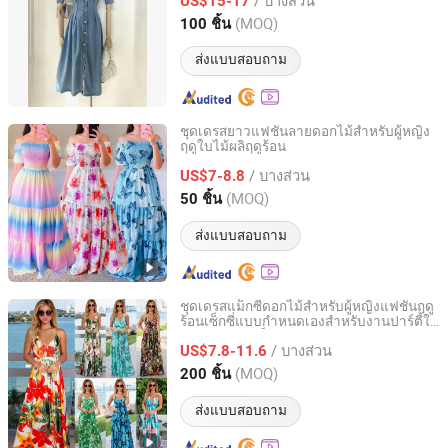
การพิมพ์ดิจิตอล เสื้อผ้าแบรนด์ โลโก้
US$15-17
Guangdong, China
อัตราจาก 2022
(MOQ)
100 ชิ้น
ส่งแบบสอบถาม
ชุดเดรสยาวแฟชั่นลายดอกไม้สำหรับผู้หญิง
ฤดูใบไม้ผลิฤดูร้อน
Guangzhou Sunshiny Co., Ltd.
/ บางส่วน
US$7-8.8
Guangdong, China
อัตราจาก 2020
(MOQ)
50 ชิ้น
ส่งแบบสอบถาม
ชุดเดรสแม็กซี่ดอกไม้สำหรับผู้หญิงแฟชั่นฤดู
ร้อนเซ็กซี่แบบกำหนดเองสำหรับงานปาร์ตี้ใน
Guangzhou Jingsheng Garment Co., Ltd.
คลับและงานเย็น
/ บางส่วน
US$7.8-11.6
Guangdong, China
อัตราจาก 2022
(MOQ)
200 ชิ้น
ส่งแบบสอบถาม