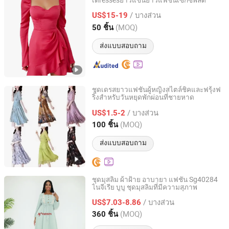
เดressesยาวแขนยาวแฟชั่นเซ็กซี่พลีต
Dongguan Peizihua Clothing Co., Ltd.
/ บางส่วน
US$15-19
(MOQ)
50 ชิ้น
Guangdong, China
อัตราจาก 2023
ส่งแบบสอบถาม
ชุดเดรสยาวแฟชั่นผู้หญิงสไตล์ชิคและฟรุ้งฟ
ริ้งสำหรับวันหยุดพักผ่อนที่ชายหาด
Guangzhou Zengcheng Yi lai Shun Garment Trading Co.,
Ltd
/ บางส่วน
US$1.5-2
(MOQ)
100 ชิ้น
Guangdong, China
อัตราจาก 2026
ส่งแบบสอบถาม
ชุดมุสลิม ผ้าฝ้าย อาบายา แฟชั่น Sg40284
ไนจีเรีย บูบู ชุดมุสลิมที่มีความสุภาพ
AY COLLECTION FASHION CO., LTD.
/ บางส่วน
US$7.03-8.86
Guangdong, China
อัตราจาก 2019
(MOQ)
360 ชิ้น