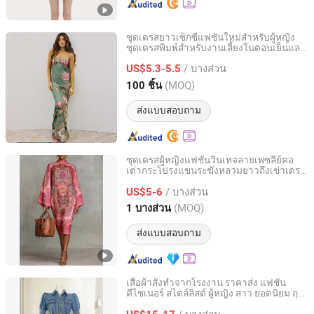
ชุดเดรสยาวเซ็กซี่แฟชั่นใหม่สำหรับผู้หญิง
ชุดเดรสพิมพ์สำหรับงานเลี้ยงในตอนเย็นและ
Guangdong Vincenia Trading Co., Ltd.
งานทางการ
/ บางส่วน
US$5.3-5.5
Guangdong, China
อัตราจาก 2022
(MOQ)
100 ชิ้น
ส่งแบบสอบถาม
ชุดเดรสผู้หญิงแฟชั่นวินเทจลายเพซลีย์คอ
เต่ากระโปรงแขนระฆังหลวมยาวถึงเข่าเดรส
Dongguan Jianyang Garment Co., Ltd.
ซาตินหรูหราสำหรับผู้หญิงมุสลิมชุดคาฟตัน
/ บางส่วน
สำหรับเทศกาลอีดและวันหยุดรอมฎอน
US$5-6
Guangdong, China
อัตราจาก 2012
(MOQ)
1 บางส่วน
ส่งแบบสอบถาม
เสื้อผ้าสั่งทำจากโรงงาน ราคาส่ง แฟชั่น
ดีไซเนอร์ สไตล์ลิสต์ ผู้หญิง สาว ยอดนิยม ฤดู
Mingteng Clothing Factory Ltd.
ร้อน ฤดูใบไม้ผลิ กางเกงยีนส์ ผ้าฝ้าย หรูหรา
/ บางส่วน