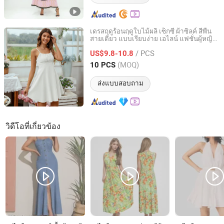
เดรสฤดูร้อนฤดูใบไม้ผลิ เซ็กซี่ ผ้าซิลค์ สีพื้น
สายเดี่ยว แบบเรียบง่าย เอไลน์ แฟชั่นผู้หญิง
Dongguan Qidu Apparel Co., Ltd.
เดรสลำลองสำหรับชายหาด
/ PCS
US$9.8-10.8
Guangdong, China
อัตราจาก 2024
(MOQ)
10 PCS
ส่งแบบสอบถาม
วิดีโอที่เกี่ยวข้อง