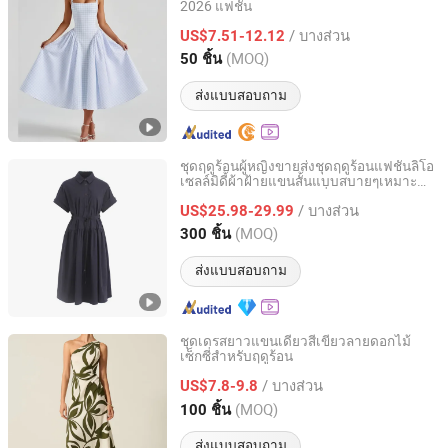
2026 แฟชั่น
Dongguan Humen Yichang Garment Factory
/ บางส่วน
US$7.51-12.12
Guangdong, China
อัตราจาก 2026
(MOQ)
50 ชิ้น
ส่งแบบสอบถาม
ชุดฤดูร้อนผู้หญิงขายส่งชุดฤดูร้อนแฟชั่นลิโอ
เซลล์มิดี้ผ้าฝ้ายแขนสั้นแบบสบายๆเหมาะ
Jiaxing Qijia Imp&Exp Co., Ltd
สำหรับทำงานสำนักงานที่มีขนาดให้เลือก
/ บางส่วน
ครบทุกขนาด
US$25.98-29.99
Zhejiang, China
อัตราจาก 2025
(MOQ)
300 ชิ้น
ส่งแบบสอบถาม
ชุดเดรสยาวแขนเดียวสีเขียวลายดอกไม้
เซ็กซี่สำหรับฤดูร้อน
Dongguan Xiuyu Fashion Garment Co., Ltd.
/ บางส่วน
US$7.8-9.8
Guangdong, China
อัตราจาก 2025
(MOQ)
100 ชิ้น
ส่งแบบสอบถาม