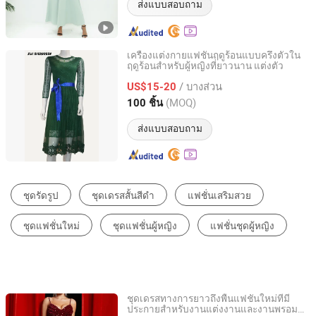
ส่งแบบสอบถาม
เครื่องแต่งกายแฟชั่นฤดูร้อนแบบครึ่งตัวใน
ฤดูร้อนสำหรับผู้หญิงที่ยาวนาน แต่งตัว
Guangzhou Siji Evergreen Clothing Co., Ltd.
/ บางส่วน
US$15-20
Guangdong, China
อัตราจาก 2020
(MOQ)
100 ชิ้น
ส่งแบบสอบถาม
เดรสที่สบาย ๆ
เดรสแบบเอไลน์
ชุดรัดรูป
ชุดราตรี
เครื่องแต่งกายชาติพันธุ์และพื้นเมือง
ชุดแม็กซี่
ชุดเดรสทางการยาวถึงพื้นแฟชั่นใหม่ที่มี
ประกายสำหรับงานแต่งงานและงานพรอม
Guangzhou Panyu district south village Jinluoxuan