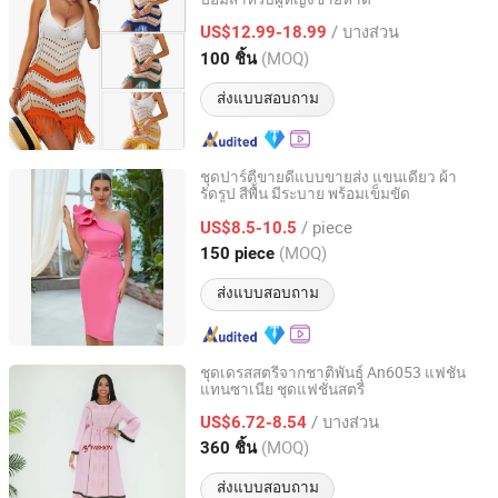
Tong Lu Spring River Knitting Group Co., Ltd.
/ บางส่วน
US$12.99-18.99
Zhejiang, China
อัตราจาก 2014
(MOQ)
100 ชิ้น
ส่งแบบสอบถาม
ชุดปาร์ตี้ขายดีแบบขายส่ง แขนเดียว ผ้า
รัดรูป สีพื้น มีระบาย พร้อมเข็มขัด
GUANGZHOU SICHEM GARMENT CO., LTD
/ piece
US$8.5-10.5
Guangdong, China
อัตราจาก 2021
(MOQ)
150 piece
ส่งแบบสอบถาม
ชุดเดรสสตรีจากชาติพันธุ์ An6053 แฟชั่น
แทนซาเนีย ชุดแฟชั่นสตรี
AY COLLECTION FASHION CO., LTD.
/ บางส่วน
US$6.72-8.54
Guangdong, China
อัตราจาก 2019
(MOQ)
360 ชิ้น
ส่งแบบสอบถาม