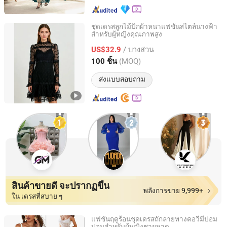
ชุดเดรสลูกไม้ปักผ้าหนาแฟชั่นสไตล์นางฟ้า
สำหรับผู้หญิงคุณภาพสูง
Changzhou Ocean Bridge Import and Export Co., Ltd
/ บางส่วน
US$32.9
Jiangsu, China
อัตราจาก 2024
(MOQ)
100 ชิ้น
ส่งแบบสอบถาม
สินค้าขายดี จะปรากฏขึ้น
พลังการขาย 9,999+
ใน เดรสที่สบาย ๆ
แฟชั่นฤดูร้อนชุดเดรสถักลายทางคอวีมีปอม
ปอมสำหรับผู้หญิงชายหาด