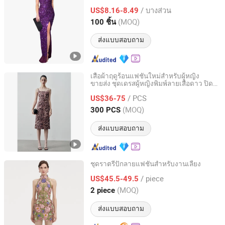
สง่างาม
/ บางส่วน
US$8.16-8.49
Shandong, China
อัตราจาก 2025
(MOQ)
100 ชิ้น
ส่งแบบสอบถาม
เสื้อผ้าฤดูร้อนแฟชั่นใหม่สำหรับผู้หญิง
ขายส่ง ชุดเดรสผู้หญิงพิมพ์ลายเสือดาว ปิด
Jiaxing Layo Imp. & Exp. Group Co., Ltd.
ซิปด้านหลัง รูปแบบรัดรูป
/ PCS
US$36-75
Zhejiang, China
อัตราจาก 2016
(MOQ)
300 PCS
ส่งแบบสอบถาม
ชุดราตรีปักลายแฟชั่นสำหรับงานเลี้ยง
Hangzhou Jiuxing Clothing Co., Ltd.
/ piece
US$45.5-49.5
(MOQ)
2 piece
Zhejiang, China
อัตราจาก 2023
ส่งแบบสอบถาม