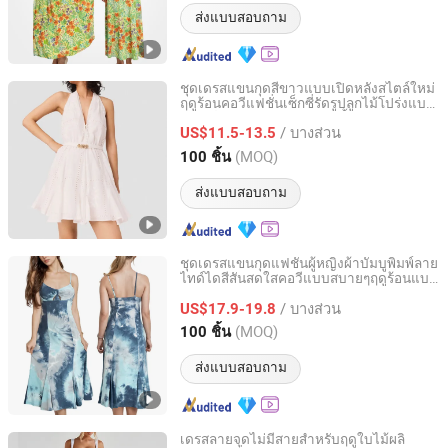
ส่งแบบสอบถาม
ชุดเดรสแขนกุดสีขาวแบบเปิดหลังสไตล์ใหม่
ฤดูร้อนคอวีแฟชั่นเซ็กซี่รัดรูปลูกไม้โปร่งแบบ
Dongguan Xiuyu Fashion Garment Co., Ltd.
เอไลน์สำหรับผู้หญิงในงานเลี้ยง
/ บางส่วน
US$11.5-13.5
Guangdong, China
อัตราจาก 2025
(MOQ)
100 ชิ้น
ส่งแบบสอบถาม
ชุดเดรสแขนกุดแฟชั่นผู้หญิงผ้าบัมบูพิมพ์ลาย
ไทด์ไดสีสันสดใสคอวีแบบสบายๆฤดูร้อนแบ
Sichuan Sustainable Garments Co., Ltd.
บมิดิ
/ บางส่วน
US$17.9-19.8
Sichuan, China
อัตราจาก 2025
(MOQ)
100 ชิ้น
ส่งแบบสอบถาม
เดรสลายจุดไม่มีสายสำหรับฤดูใบไม้ผลิ