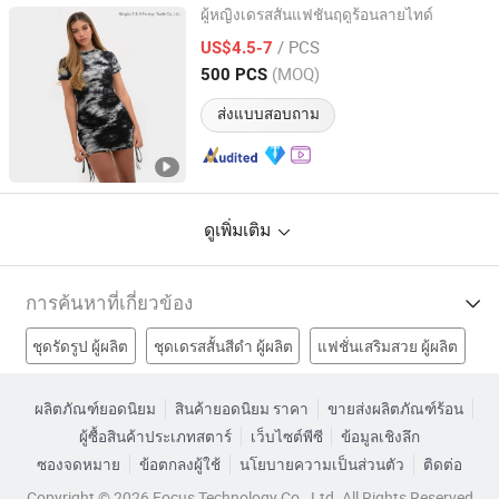
ผู้หญิงเดรสสั้นแฟชั่นฤดูร้อนลายไทด์
Ningbo Z & H Foreign Trade Co., Ltd.
/ PCS
US$4.5-7
(MOQ)
500 PCS
Zhejiang, China
อัตราจาก 2022
ส่งแบบสอบถาม
ดูเพิ่มเติม
การค้นหาที่เกี่ยวข้อง
ชุดรัดรูป ผู้ผลิต
ชุดเดรสสั้นสีดำ ผู้ผลิต
แฟชั่นเสริมสวย ผู้ผลิต
ชุดแฟชั่นใหม่ ผู้ผลิต
ชุดแฟชั่นผู้หญิงโรงงาน
ผลิตภัณฑ์ยอดนิยม
สินค้ายอดนิยม ราคา
ขายส่งผลิตภัณฑ์ร้อน
ผู้ซื้อสินค้าประเภทสตาร์
เว็บไซต์พีซี
ข้อมูลเชิงลึก
แฟชั่นชุดผู้หญิงโรงงาน
แฟชั่นชุดผู้หญิงโรงงาน
ซองจดหมาย
ข้อตกลงผู้ใช้
นโยบายความเป็นส่วนตัว
ติดต่อ
เครื่องประดับแฟชั่นโรงงาน
แฟชั่นเสื้อผ้า ราคา
Copyright © 2026 Focus Technology Co., Ltd. All Rights Reserved