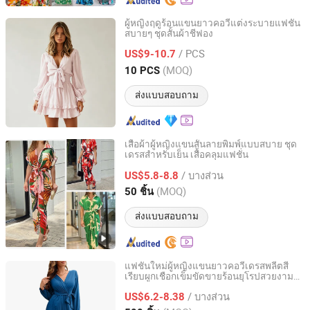
ผู้หญิงฤดูร้อนแขนยาวคอวีแต่งระบายแฟชั่น
สบายๆ ชุดสั้นผ้าชีฟอง
Dongguan Qidu Apparel Co., Ltd.
/ PCS
US$9-10.7
Guangdong, China
อัตราจาก 2024
(MOQ)
10 PCS
ส่งแบบสอบถาม
เสื้อผ้าผู้หญิงแขนสั้นลายพิมพ์แบบสบาย ชุด
เดรสสำหรับเย็น เสื้อคลุมแฟชั่น
Guangzhou Sunshiny Co., Ltd.
/ บางส่วน
US$5.8-8.8
Guangdong, China
อัตราจาก 2020
(MOQ)
50 ชิ้น
ส่งแบบสอบถาม
แฟชั่นใหม่ผู้หญิงแขนยาวคอวีเดรสพลีตสี
เรียบผูกเชือกเข็มขัดขายร้อนยุโรปสวยงาม
Free Market Co., Ltd
สบายๆเดรสยาว
/ บางส่วน
US$6.2-8.38