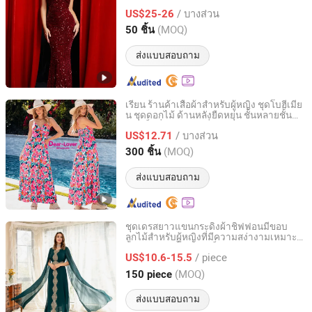
พร้อมสำหรับพรมแดง
clothing factory
/ บางส่วน
US$25-26
(MOQ)
50 ชิ้น
Guangdong, China
อัตราจาก 2025
ส่งแบบสอบถาม
เรียน ร้านค้าเสื้อผ้าสำหรับผู้หญิง ชุดโบฮีเมีย
น ชุดดอกไม้ ด้านหลังยืดหยุ่น ชั้นหลายชั้น
Fujian New Shiying E-Commerce Co., Ltd.
ชุดแม็กซี่ฤดูร้อนแฟชั่นผู้หญิง
/ บางส่วน
US$12.71
Fujian, China
อัตราจาก 2024
(MOQ)
300 ชิ้น
ส่งแบบสอบถาม
ชุดเดรสยาวแขนกระดิ่งผ้าชิฟฟอนมีขอบ
ลูกไม้สำหรับผู้หญิงที่มีความสง่างามเหมาะ
GUANGZHOU SICHEM GARMENT CO., LTD
สำหรับงานเลี้ยงตอนเย็น
/ piece
US$10.6-15.5
Guangdong, China
อัตราจาก 2021
(MOQ)
150 piece
ส่งแบบสอบถาม