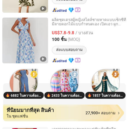
ผลิตชุดเดรสผู้หญิงสไตล์ชายหาดแบบเซ็กซี่ที่
มีลายดอกไม้แบบกำหนดเอง เปิดเอว ผูก
Dongguan Xiuyu Fashion Garment Co., Ltd.
เชือกด้านหลัง แบบไม่มีหลัง
/ บางส่วน
US$7.8-9.8
Guangdong, China
อัตราจาก 2025
(MOQ)
100 ชิ้น
ส่งแบบสอบถาม
6882 ในความต้องการ
2433 ในความต้องการ
1857 ในความต้องการ
ที่นิยมมากที่สุด สินค้า
27,900+ สอบถาม
ใน ชุดแฟชั่น