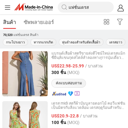
สินค้า
ซัพพลายเออร์
แฟชั่นเดรส
สินค้า
70,520
กระโปรงยาว
ทารกแรกเกิด
หุ่นจำลองสำหรับตัดเสื้อผ้า
เดรสยาว
แบรนด์เสื้อผ้าสตรีขายส่งดีไซน์ใหม่เดรสแม็ก
ซี่ยีนส์แขนกุดสไตล์ลำลองทางการปุ่มเดี่ยว
Jiaxing Qijia Imp&Exp Co., Ltd
แฟชั่นสำหรับสุภาพสตรีเดรสเย็น
/ บางส่วน
US$22.98-25.99
Zhejiang, China
อัตราจาก 2025
(MOQ)
300 ชิ้น
ส่งแบบสอบถาม
เดรส midi สตรีผ้าบัมบูลายดอกไม้ คอวีแฟชั่น
เป็นมิตรกับสิ่งแวดล้อม เดรสฤดูร้อนสำหรับผู้
Sichuan Sustainable Garments Co., Ltd.
หญิง
/ บางส่วน
US$20.9-22.8
Sichuan, China
อัตราจาก 2025
(MOQ)
100 ชิ้น