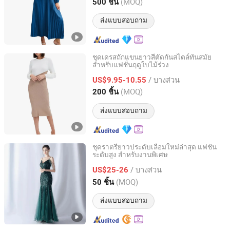
Zhejiang, China
อัตราจาก 2023
(MOQ)
500 ชิ้น
ส่งแบบสอบถาม
ชุดเดรสถักแขนยาวสีตัดกันสไตล์ทันสมัย
สำหรับแฟชั่นฤดูใบไม้ร่วง
Guangzhou BaiNaJia Garment Co., Ltd
/ บางส่วน
US$9.95-10.55
Guangdong, China
อัตราจาก 2024
(MOQ)
200 ชิ้น
ส่งแบบสอบถาม
ชุดราตรียาวประดับเลื่อมใหม่ล่าสุด แฟชั่น
ระดับสูง สำหรับงานพิเศษ
Guangzhou Panyu district south village Jinluoxuan
clothing factory
/ บางส่วน
US$25-26
(MOQ)
50 ชิ้น
Guangdong, China
อัตราจาก 2025
ส่งแบบสอบถาม