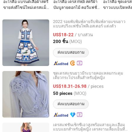
อะไรคือ แบรนด์เสื้อผ้าสตรี
อะไรคือ เดรส midi สตรีผ้า
อะไรคือ ชุดเดรส
ขายส่งดีไซน์ใหม่เดรสแม็ก
บัมบูลายดอกไม้ คอวีแฟชั่น
ขาวแบบเปิดหลัง
ซี่ยีนส์แขนกุดสไตล์ลำลอง
เป็นมิตรกับสิ่งแวดล้อม เด
ฤดูร้อนคอวีแฟชั่น
ทางการปุ่มเดี่ยวแฟชั่น
รสฤดูร้อนสำหรับผู้หญิง
รัดรูปลูกไม้โปร่
2022 รอยพับพิมพ์ลายจีบพิมพ์ลายแขนยาว
สำหรับสุภาพสตรีเดรสเย็น
สำหรับผู้หญิงในง
แบบสปริงแฟชั่นโพลีเอสเตอร์ แต่งตัว
Guangzhou Siji Evergreen Clothing Co., Ltd.
/ บางส่วน
US$18-22
Guangdong, China
อัตราจาก 2020
(MOQ)
200 ชิ้น
ส่งแบบสอบถาม
ชุดเดรสแขนยาวมีระบายคอแหลมกระดุม
เดี่ยวกระโปรงสั้นสำหรับผู้หญิง
Guangzhou Yifu Clothing Co., Ltd.
/ pieces
US$18.31-26.98
Guangdong, China
อัตราจาก 2025
(MOQ)
50 pieces
ส่งแบบสอบถาม
เดรสแฟชั่นเซ็กซี่เอวสูงพร้อมสายและเลื่อม
แบบแยกสำหรับผู้หญิง เดรสงานเลี้ยงเย็นที่
Qingdao Yuyi Industry and Trade Co., Ltd.