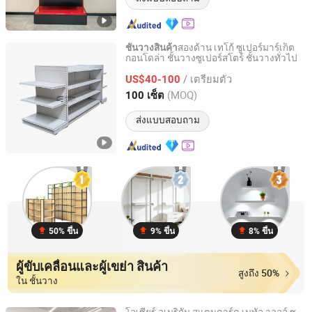
สองด้าน เทโก้ ซูเปอร์มาร์เก็ต
ชั้นวางสินค้า
กอนโดล่า ชั้นวางซูเปอร์สโตร์ ชั้นวางทั่วไป
Jiangsu Leqiya Commercial Equipment Co., Ltd.
/ เตรียมตัว
US$40-100
Jiangsu, China
อัตราจาก 2025
(MOQ)
100 เซ็ต
ส่งแบบสอบถาม
50% ขึ้น
9% ขึ้น
8% ขึ้น
ผู้ขับเคลื่อนและผู้เขย่า สินค้า
สูงถึง 50%
ใน ชั้นวาง