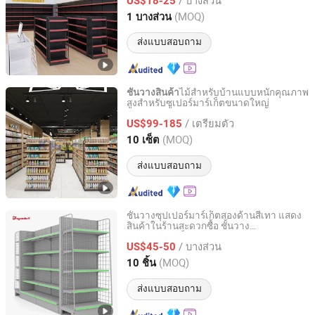
สำหรับแสดงหนังสือ ใช้ชั้นวางในซูเปอร์
US$18-25
มาร์เก็ต
Zhejiang, China
อัตราจาก 2023
(MOQ)
1 บางส่วน
ส่งแบบสอบถาม
ไม้สำหรับบ้านแบบหนักคุณภาพ
ชั้นวางสินค้า
สูงสำหรับซูเปอร์มาร์เก็ตขนาดใหญ่
Kplus Intelligent Manufacturing Co., Ltd.
/ เตรียมตัว
US$99-185
Fujian, China
อัตราจาก 2026
(MOQ)
10 เซ็ต
ส่งแบบสอบถาม
ชั้นวางซุปเปอร์มาร์เก็ตสองด้านสีเทา แสดง
สินค้าในร้านสะดวกซื้อ ชั้นวาง
Changshu Xunxun Merchants Super Equipment Co., Ltd.
ซุปเปอร์มาร์เก็ต
/ บางส่วน
US$45-50
Jiangsu, China
อัตราจาก 2022
(MOQ)
10 ชิ้น
ส่งแบบสอบถาม