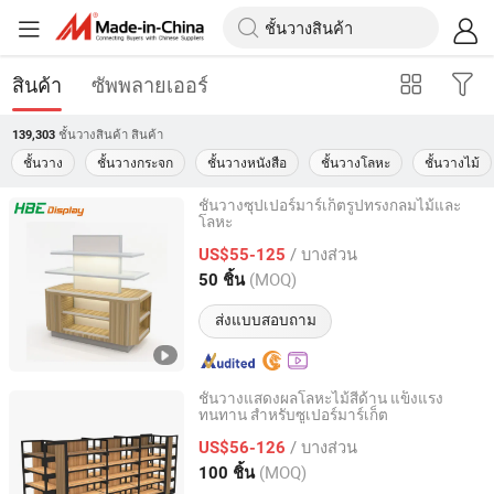
สินค้า
ซัพพลายเออร์
ชั้นวางสินค้า
สินค้า
139,303
ชั้นวาง
ชั้นวางกระจก
ชั้นวางหนังสือ
ชั้นวางโลหะ
ชั้นวางไม้
ชั้นวางซุปเปอร์มาร์เก็ตรูปทรงกลมไม้และ
โลหะ
Suzhou Highbright Store Fixtures Co., Ltd.
/ บางส่วน
US$55-125
Jiangsu, China
อัตราจาก 2012
(MOQ)
50 ชิ้น
ส่งแบบสอบถาม
ชั้นวางแสดงผลโลหะไม้สี่ด้าน แข็งแรง
ทนทาน สำหรับซูเปอร์มาร์เก็ต
Suzhou Highbright Store Fixtures Co., Ltd.
/ บางส่วน
US$56-126
Jiangsu, China
อัตราจาก 2012
(MOQ)
100 ชิ้น