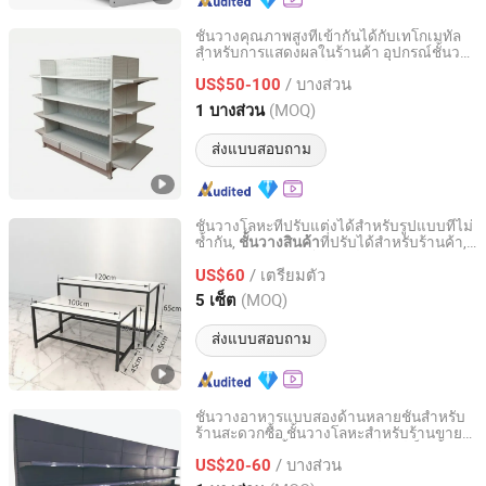
ชั้นวางคุณภาพสูงที่เข้ากันได้กับเทโกเมทัล
สำหรับการแสดงผลในร้านค้า อุปกรณ์ชั้นวาง
Suzhou Sigmetal Business Equipment Co., Ltd.
ที่ทนทานและอุปกรณ์ตกแต่งร้าน คลังสินค้า
/ บางส่วน
สำหรับร้านค้าที่ปรับแต่งได้สำหรับซูเปอร์
US$50-100
มาร์เก็ต
Jiangsu, China
อัตราจาก 2022
(MOQ)
1 บางส่วน
ส่งแบบสอบถาม
ชั้นวางโลหะที่ปรับแต่งได้สำหรับรูปแบบที่ไม่
ซ้ำกัน,
ที่ปรับได้สำหรับร้านค้า,
ชั้นวางสินค้า
Suzhou Sigmetal Business Equipment Co., Ltd.
แท่นแสดงผลแบบโมดูลาร์สำหรับการ
/ เตรียมตัว
ออกแบบร้านค้าที่ยืดหยุ่น
US$60
Jiangsu, China
อัตราจาก 2022
(MOQ)
5 เซ็ต
ส่งแบบสอบถาม
ชั้นวางอาหารแบบสองด้านหลายชั้นสำหรับ
ร้านสะดวกซื้อ ชั้นวางโลหะสำหรับร้านขาย
Quzhou Gu Jiu Shelves Co., Ltd
ยา ใช้สำหรับชั้นวางในซูเปอร์มาร์เก็ต ชั้น
/ บางส่วน
วางเก็บของ แสดงหนังสือ
US$20-60