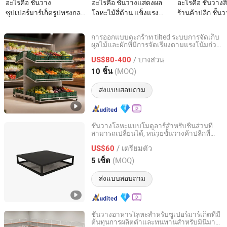
อะไรคือ ชั้นวาง
อะไรคือ ชั้นวางแสดงผล
อะไรคือ ชั้นวางส
ซุปเปอร์มาร์เก็ตรูปทรงกลม
โลหะไม้สี่ด้าน แข็งแรง
ร้านค้าปลีก ชั้น
ไม้และโลหะ
ทนทาน สำหรับซูเปอร์
ซุปเปอร์มาร์เก็ต 
มาร์เก็ต
แสดงสินค้า
การออกแบบตะกร้าท tilted ระบบการจัดเก็บ
ผลไม้และผักที่มีการจัดเรียงตามแรงโน้มถ่วง
Changshu Fujiahe Hardware Factory
ชั้นวางผลไม้และผัก
/ บางส่วน
US$80-400
Jiangsu, China
อัตราจาก 2026
(MOQ)
10 ชิ้น
ส่งแบบสอบถาม
ชั้นวางโลหะแบบโมดูลาร์สำหรับชิ้นส่วนที่
สามารถเปลี่ยนได้, หน่วยชั้นวางค้าปลีกที่
Suzhou Sigmetal Business Equipment Co., Ltd.
ปรับได้, แท่นแสดงผลที่ปรับแต่งได้สำหรับ
/ เตรียมตัว
การจัดเรียงร้านค้าที่ยืดหยุ่น
US$60
Jiangsu, China
อัตราจาก 2022
(MOQ)
5 เซ็ต
ส่งแบบสอบถาม
ชั้นวางอาหารโลหะสำหรับซูเปอร์มาร์เก็ตที่มี
ต้นทุนการผลิตต่ำและทนทานสำหรับมินิมาร์
Kplus Intelligent Manufacturing Co., Ltd.