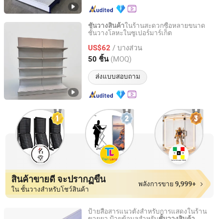
ในร้านสะดวกซื้อหลายขนาด
ชั้นวางสินค้า
ชั้นวางโลหะในซูเปอร์มาร์เก็ต
Changshu Yiyang Commercial Equipment Co., Ltd.
/ บางส่วน
US$62
Jiangsu, China
อัตราจาก 2009
(MOQ)
50 ชิ้น
ส่งแบบสอบถาม
สินค้าขายดี จะปรากฏขึ้น
พลังการขาย 9,999+
ใน ชั้นวางสำหรับโชว์สินค้า
ป้ายสื่อสารแนวตั้งสำหรับการแสดงในร้าน
ขายยา ป้ายข้อมูลสำหรับ
ชั้นวางสินค้า