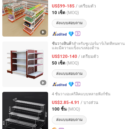
ทในชุมชน
/ เตรียมตัว
US$99-185
Fujian, China
อัตราจาก 2026
(MOQ)
10 เซ็ต
ส่งแบบสอบถาม
สำหรับซูเปอร์มาร์เก็ตที่ทนทาน
ชั้นวางสินค้า
และมีความแข็งแรงสองด้าน
Changshu Jinsheng Metal Products Factory
/ เตรียมตัว
US$120-140
Jiangsu, China
อัตราจาก 2012
(MOQ)
50 เซ็ต
ส่งแบบสอบถาม
4 ชั้นวางอะคริลิคแบบหลายฟังก์ชัน
Shenzhen Zepacrylic Co., Ltd.
/ บางส่วน
US$2.85-4.91
(MOQ)
100 ชิ้น
Guangdong, China
อัตราจาก 2017
ส่งแบบสอบถาม