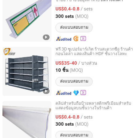
Shanghai Aolan Plastic Products Co., Ltd.
/ sets
US$0.4-0.8
Zhejiang, China
อัตราจาก 2025
(MOQ)
300 sets
ส่งแบบสอบถาม
ฟรี 3D ซูเปอร์มาร์เก็ต ร้านสะดวกซื้อ ร้านค้า
กอนโดล่า แสดงสินค้า HDF ชั้นวางโลหะ
QingDao JiaChenXin Metal Products Co., Ltd.
/ บางส่วน
US$35-40
Shandong, China
อัตราจาก 2025
(MOQ)
10 ชิ้น
ส่งแบบสอบถาม
คลิปสำหรับถือป้ายพลาสติกพรีเมียมสำหรับ
แสดงข้อมูลบนชั้นวางในร้านค้า
Shanghai Aolan Plastic Products Co., Ltd.
/ sets
US$0.4-0.8
Zhejiang, China
อัตราจาก 2025
(MOQ)
300 sets
ส่งแบบสอบถาม