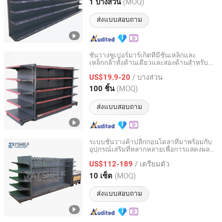
Zhejiang, China
อัตราจาก 2023
(MOQ)
1 บางส่วน
ส่งแบบสอบถาม
ชั้นวางซูเปอร์มาร์เก็ตที่มีชั้นเหล็กและ
เหล็กกล้าทั้งด้านเดียวและสองด้านสำหรับ
Shijiazhuang Woodoo Trade Co., Ltd.
การแสดงสินค้า การออกแบบโลหะที่ยอด
/ บางส่วน
เยี่ยมสำหรับการแสดงสินค้าในร้านขาย
US$19.9-20
ของชำ
Hebei, China
อัตราจาก 2025
(MOQ)
100 ชิ้น
ส่งแบบสอบถาม
ระบบชั้นวางค้าปลีกกอนโดลาที่มาพร้อมกับ
อุปกรณ์เสริมที่หลากหลายเพื่อการแสดงผลที่
Guangzhou Kayshelf Storage Equipment Co.,Ltd
ดีที่สุด
/ เตรียมตัว
US$112-189
Guangdong, China
อัตราจาก 2022
(MOQ)
10 เซ็ต
ส่งแบบสอบถาม