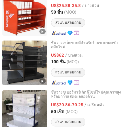
/ บางส่วน
US$25.88-35.8
Jiangsu, China
อัตราจาก 2009
(MOQ)
50 ชิ้น
ส่งแบบสอบถาม
ชั้นวางเหล็กขายดีสำหรับร้านขายของชำ
สมัยใหม่
Changshu Yiyang Commercial Equipment Co., Ltd.
/ บางส่วน
US$62
Jiangsu, China
อัตราจาก 2009
(MOQ)
100 ชิ้น
ส่งแบบสอบถาม
ชั้นวางซูเปอร์มาร์เก็ตดีไซน์ใหม่คุณภาพสูง
พร้อมการแสดงผลสองด้าน
Changshu Yiyang Commercial Equipment Co., Ltd.
/ เตรียมตัว
US$20.86-70.25
Jiangsu, China
อัตราจาก 2009
(MOQ)
50 เซ็ต
ส่งแบบสอบถาม