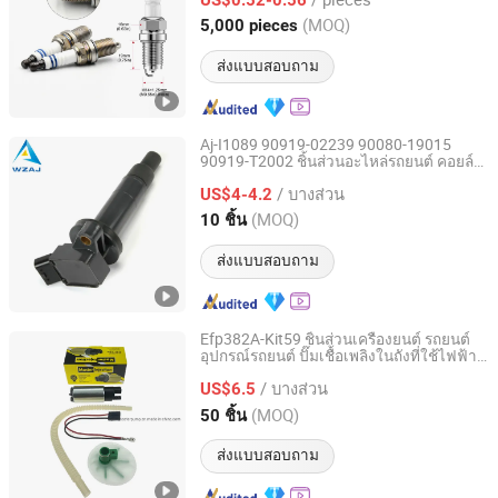
Hunan, China
อัตราจาก 2025
(MOQ)
5,000 pieces
ส่งแบบสอบถาม
Aj-I1089 90919-02239 90080-19015
90919-T2002 ชิ้นส่วนอะไหล่รถยนต์ คอยล์
Wenzhou Ao-Jun Auto Parts Co., Ltd.
จุดระเบิด
/ บางส่วน
US$4-4.2
Zhejiang, China
อัตราจาก 2021
(MOQ)
10 ชิ้น
ส่งแบบสอบถาม
Efp382A-Kit59 ชิ้นส่วนเครื่องยนต์ รถยนต์
อุปกรณ์รถยนต์ ปั๊มเชื้อเพลิงในถังที่ใช้ไฟฟ้า
ZHEJIANG MASTER INJECTION SYSTEM CO., LTD.
เบนซิน หมายเลขบอช 0580454093
/ บางส่วน
0580453465 244e E2364pkmpfi P25rk
US$6.5
Zhejiang, China
อัตราจาก 2020
(MOQ)
50 ชิ้น
ส่งแบบสอบถาม