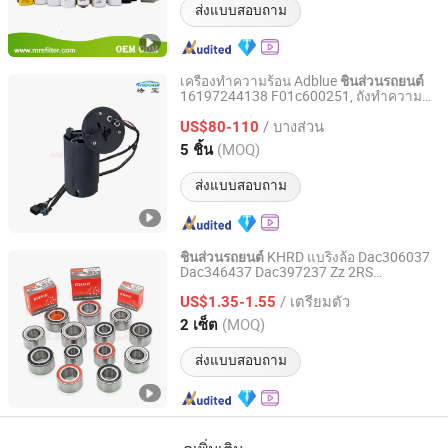
ส่งแบบสอบถาม
เครื่องทำความร้อน Adblue
ชิ้นส่วนรถยนต์
16197244138 F01c600251, ถังทำความ
Finepower Machinery Corp.
ร้อนยูเรียสำหรับ BMW 2009-2013
/ บางส่วน
US$80-110
Zhejiang, China
อัตราจาก 2020
(MOQ)
5 ชิ้น
ส่งแบบสอบถาม
KHRD แบริ่งล้อ Dac306037
ชิ้นส่วนรถยนต์
Dac346437 Dac397237 Zz 2RS
Shandong Wanyu Precision Bearing Group Co. , Ltd.
Dac428042 4RS Du396837 Du478855
/ เตรียมตัว
Du478857.5 Du437741.5/45.5 แบริ่งฮับล้อ
US$1.35-1.55
OEM
Shandong, China
อัตราจาก 2020
(MOQ)
2 เซ็ต
ส่งแบบสอบถาม