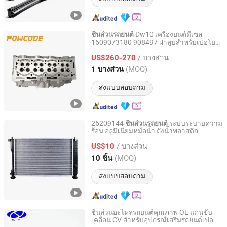
Dw10 เครื่องยนต์ดีเซล
ชิ้นส่วนรถยนต์
1609073180 908497 ฝาสูบสำหรับเปอโยต์
Haiyi Import & Export (Shanghai) Co., Ltd.
ซิตโรน 2.0
/ บางส่วน
US$260-270
Shanghai, China
อัตราจาก 2026
(MOQ)
1 บางส่วน
ส่งแบบสอบถาม
26209144
ระบบระบายความ
ชิ้นส่วนรถยนต์
ร้อน อลูมิเนียมหม้อน้ำ ถังน้ำพลาสติก
Jiangsu Ridea Technology Co., Ltd
/ บางส่วน
US$10
Jiangsu, China
อัตราจาก 2024
(MOQ)
10 ชิ้น
ส่งแบบสอบถาม
ชิ้นส่วนอะไหล่รถยนต์คุณภาพ OE แกนขับ
เคลื่อน CV สำหรับอุปกรณ์เสริมรถยนต์เปอ
Shanghai Nashen Auto Assembly Co.,Ltd.