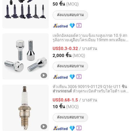
Zhejiang, China
อัตราจาก 2021
(MOQ)
50 ชิ้น
ส่งแบบสอบถาม
เหล็กอัลลอยด์ความแข็งแรงสูงเกรด 10.9 สก
รูล้อกรวยเคลือบโครเมียม 19mm หกเหลี่ยม
Heng Tian Technological Development Co., Ltd.
M12X1.5
ตามมาตรฐาน ISO
ชิ้นส่วนรถยนต์
/ บางส่วน
สำหรับการเปลี่ยนสกรู
US$0.3-0.32
Jiangsu, China
อัตราจาก 2026
(MOQ)
2,000 ชิ้น
ส่งแบบสอบถาม
หัวเทียน 3006 90919-01129 Q16r-U11
ชิ้น
หัวจุดระเบิดสำหรับโตโยต้า แคม
ส่วนรถยนต์
Wenzhou Ao-Jun Auto Parts Co., Ltd.
รี่ คอโรลล่า Bcpr5ey-11
/ บางส่วน
US$0.68-1.5
Zhejiang, China
อัตราจาก 2021
(MOQ)
10 ชิ้น
ส่งแบบสอบถาม