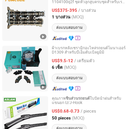
1104100q2f ชุดหัวลูกสูบครบชุดสำหรับเร
Haiyi Import & Export (Shanghai) Co., Ltd.
โนลต์ 1.2t
/ บางส่วน
US$375-395
Shanghai, China
อัตราจาก 2026
(MOQ)
1 บางส่วน
ส่งแบบสอบถาม
ผ้าเบรกหลังเซรามิกอะไหล่รถยนต์โมนาเออร์
D1309 สำหรับบีเอ็มดับเบิลยูมิมิ
Hengshui Xianglong Brake Material Co., Ltd.
/ เตรียมตัว
US$9.5-12
Hebei, China
อัตราจาก 2023
(MOQ)
6 เซ็ต
ส่งแบบสอบถาม
คุณภาพ
ใบปัดน้ำฝนสำหรับ
ชิ้นส่วนรถยนต์
แขนยก U/J-Hook
Dongguan Zhongyi Auto Accessories Co., Ltd.
/ pieces
US$0.68-0.73
Guangdong, China
อัตราจาก 2025
(MOQ)
50 pieces
ส่งแบบสอบถาม