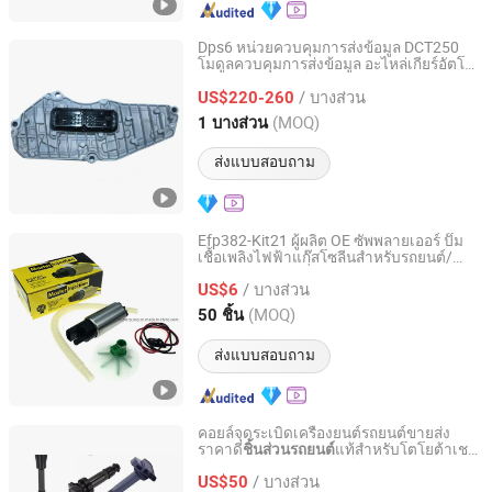
Dps6 หน่วยควบคุมการส่งข้อมูล DCT250
โมดูลควบคุมการส่งข้อมูล อะไหล่เกียร์อัตโน
Hangzhou Braider Auto Parts Co., Ltd.
มัติสำหรับฟอร์ดโฟกัส
/ บางส่วน
US$220-260
Zhejiang, China
อัตราจาก 2026
(MOQ)
1 บางส่วน
ส่งแบบสอบถาม
Efp382-Kit21 ผู้ผลิต OE ซัพพลายเออร์ ปั๊ม
เชื้อเพลิงไฟฟ้าแก๊สโซลีนสำหรับรถยนต์/
ZHEJIANG MASTER INJECTION SYSTEM CO., LTD.
รถยนต์ อะไหล่เครื่องยนต์สำหรับฮุนได
/ บางส่วน
หมายเลข OE E2068 E8335 E8229
US$6
Zhejiang, China
อัตราจาก 2020
(MOQ)
50 ชิ้น
ส่งแบบสอบถาม
คอยล์จุดระเบิดเครื่องยนต์รถยนต์ขายส่ง
ราคาดี
แท้สำหรับโตโยต้าเชฟ
ชิ้นส่วนรถยนต์
Wenzhou Ao-Jun Auto Parts Co., Ltd.
โรเลตซูซูกิมาสด้าเบนซ์โฟล์คสวาเกนฟ
/ บางส่วน
อร์ดฮุนไดเคียNissanฮอนด้ามิตซูบิชิ
US$50