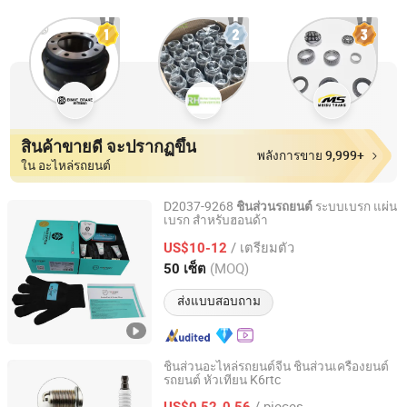
สินค้าขายดี จะปรากฏขึ้น
พลังการขาย 9,999+
ใน อะไหล่รถยนต์
D2037-9268
ระบบเบรก แผ่น
ชิ้นส่วนรถยนต์
เบรก สำหรับฮอนด้า
Hengshui Xianglong Brake Material Co., Ltd.
/ เตรียมตัว
US$10-12
Hebei, China
อัตราจาก 2023
(MOQ)
50 เซ็ต
ส่งแบบสอบถาม
ชิ้นส่วนอะไหล่รถยนต์จีน ชิ้นส่วนเครื่องยนต์
รถยนต์ หัวเทียน K6rtc
Changsha Torch Auto Parts Co., Ltd.
/ pieces
US$0.52-0.56