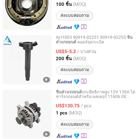
Anhui, China
อัตราจาก 2025
(MOQ)
100 ชิ้น
ส่งแบบสอบถาม
Aj-I1003 90919-02251 90919-02255
ชิ้น
คอยล์จุดระเบิด
ส่วนรถยนต์
Wenzhou Ao-Jun Auto Parts Co., Ltd.
/ บางส่วน
US$5-5.2
Zhejiang, China
อัตราจาก 2021
(MOQ)
200 ชิ้น
ส่งแบบสอบถาม
ประสิทธิภาพสูง 12V 130A ได
ชิ้นส่วนรถยนต์
ชาร์จรถยนต์สำหรับเลสเตอร์ 11606 OE
Ningbo Hi-Tech Altering Motor Co., Ltd.
Fg15s059
/ pcs
US$130.75
Zhejiang, China
อัตราจาก 2009
(MOQ)
1 pcs
ส่งแบบสอบถาม