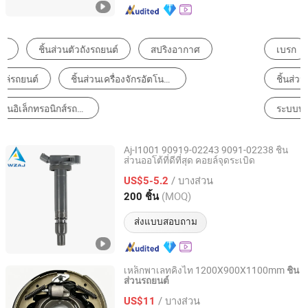
เบรก
ระบบกันสะเทือน
ชิ้นส่วนเครื่องจักรแปรรูปโลหะ
ไส้กรองรถยนต์
ระบบทำความเย็น
อะไหล่รถยนต์อื่นๆ
Aj-I1001 90919-02243 9091-02238 ชิ้น
ส่วนออโต้ที่ดีที่สุด คอยล์จุดระเบิด
Wenzhou Ao-Jun Auto Parts Co., Ltd.
/ บางส่วน
US$5-5.2
Zhejiang, China
อัตราจาก 2021
(MOQ)
200 ชิ้น
ส่งแบบสอบถาม
เหล็กพาเลทคิงไท 1200X900X1100mm
ชิ้น
ส่วนรถยนต์
Anhui Qingtai Auto Parts Co., Ltd
/ บางส่วน
US$11