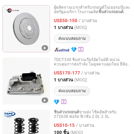
ผู้ผลิตจานเบรกสำหรับรถยนต์ในเยอรมนีและ
สหรัฐอเมริกา โรงงานผลิต
ชิ้นส่วนรถยนต์
Qingdao Wish Auto Parts Co., Ltd.
OEM จากจีน ขายส่งจานเบรกหน้าและหลัง ผู้
/ บางส่วน
ผลิตในยุโรป
US$50-150
Shandong, China
อัตราจาก 2022
(MOQ)
1 บางส่วน
ส่งแบบสอบถาม
7DCT330 ชิ้นส่วนเกียร์อัตโนมัติ หน่วย
ควบคุมการส่งกำลัง โมดูลควบคุมใหม่ ยี่ห้อเก
Hangzhou Braider Auto Parts Co., Ltd.
อรี่
/ บางส่วน
US$170-177
Zhejiang, China
อัตราจาก 2026
(MOQ)
1 บางส่วน
ส่งแบบสอบถาม
ขายส่ง โช้คอัพสำหรับ
ชิ้นส่วนรถยนต์
272638 ฟอร์ด ฟิวชั่น 2.0L 2.5L
Taizhou Spare Parts Expert Import & Export Co., Ltd.
/ บางส่วน
US$10-15
Zhejiang, China
อัตราจาก 2014
(MOQ)
100 ชิ้น