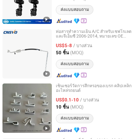
ส่งแบบสอบถาม
ท่อสารทำความเย็น A/C สำหรับเชฟโรเลต
และจีเอ็มซี 2006-2014, หมายเลข OE
Zhejiang Shunwo Auto Parts Manufacturing Co., Ltd.
Ha111392c, 22759498, 22876350,
/ บางส่วน
25940202, 34-64290, 4811938, 4812495,
US$5-8
T55007
Zhejiang, China
อัตราจาก 2018
(MOQ)
50 ชิ้น
ส่งแบบสอบถาม
เซ็นเซอร์วัดการสึกหรอของเบรก คลิปเหล็ก
อะไหล่รถยนต์
Nanpi County Bo Hao Hardware Manufacturing Co., Ltd.
/ บางส่วน
US$0.1-10
Hebei, China
อัตราจาก 2019
(MOQ)
10 ชิ้น
ส่งแบบสอบถาม