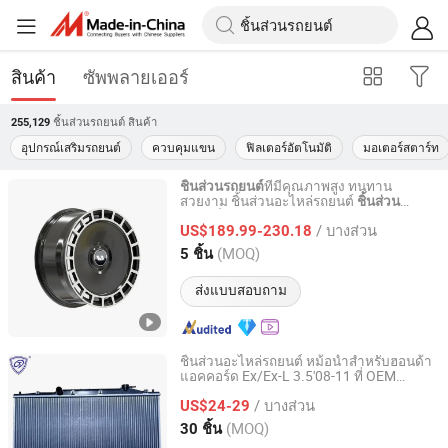
สินค้า
ซัพพลายเออร์
ชิ้นส่วนรถยนต์
สินค้า
255,129
อุปกรณ์เสริมรถยนต์
ควบคุมแขน
ฟิลเตอร์อัตโนมัติ
มอเตอร์สตาร์ท
ที่มีคุณภาพสูง ทนทาน
ชิ้นส่วนรถยนต์
สวยงาม ชิ้นส่วนอะไหล่รถยนต์
ชิ้นส่วน
Chengdu Xinkairui Trading Co., Ltd.
ล้ออัลลอยด์ ริมล้อ อลูมิเนียม สำหรับ
รถยนต์
/ บางส่วน
Li Auto L7 L8 L9 2022-2026
US$189.99-230.18
Sichuan, China
อัตราจาก 2026
(MOQ)
5 ชิ้น
ส่งแบบสอบถาม
ชิ้นส่วนอะไหล่รถยนต์ หม้อน้ำสำหรับฮอนด้า
แอคคอร์ด Ex/Ex-L 3.5'08-11 ที่ OEM
GUANGZHOU JIA SHENG DA RADIATOR CO., LTD.
19010-
/ บางส่วน
US$24-29
Guangdong, China
อัตราจาก 2022
(MOQ)
30 ชิ้น