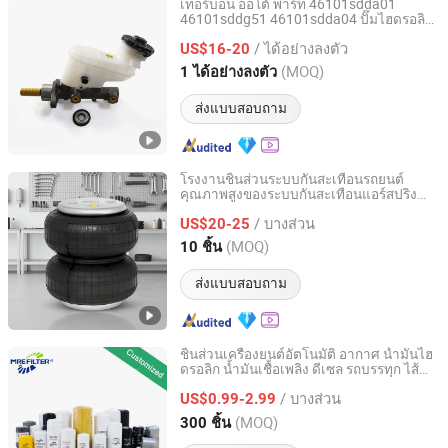
เทอร์บอน ออโต้ พาร์ท 46101sdda01
46101sddg51 46101sdda04 ปั๊มไฮดรอลิ
Yancheng Terbon Auto Parts Co., Ltd
กมาสเตอร์เบรกบูสเตอร์ซิลินเดอร์
/ ได้อย่างลงตัว
US$16-20
Jiangsu, China
อัตราจาก 2025
(MOQ)
1 ได้อย่างลงตัว
ส่งแบบสอบถาม
โรงงานชิ้นส่วนระบบกันสะเทือนรถยนต์
คุณภาพสูงของระบบกันสะเทือนแอร์สปริง
Dombetter Air Spring (Nantong) Co., Ltd.
สำหรับรถพ่วง
/ บางส่วน
US$20-25
Jiangsu, China
อัตราจาก 2025
(MOQ)
10 ชิ้น
ส่งแบบสอบถาม
ชิ้นส่วนเครื่องยนต์อัตโนมัติ อากาศ น้ำมันไฮ
ดรอลิก น้ำมันเชื้อเพลิง ดีเซล รถบรรทุก ไส้
Anhui Meiruier Filter Co., Ltd.
กรอง สำหรับโตโยต้า จอห์นเดียร์ นิว
/ บางส่วน
ฮอลแลนด์ เบนซ์ เจซีบี ดาฟ รถขุด
US$0.99-2.99
คอมเพรสเซอร์ มอเตอร์ไซค์ รถแทรกเตอร์ รถ
Anhui, China
อัตราจาก 2010
(MOQ)
300 ชิ้น
บัส