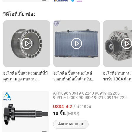
วิดีโอที่เกี่ยวข้อง
อะไรคือ ชิ้นส่วนรถยนต์ที่มี
อะไรคือ ชิ้นส่วนอะไหล่
อะไรคือ ทนทาน
คุณภาพสูง ทนทาน
รถยนต์ หม้อน้ำสำหรับ
ชาร์จ 130A สำหร
สวยงาม ชิ้นส่วนอะไหล่
ฮอนด้า แอคคอร์ด Ex/Ex-L
รถยนต์ - เลสเตอ
รถยนต์ ชิ้นส่วนรถยนต์ ล้อ
3.5'08-11 ที่ OEM 19010-
Aj-I1096 90919-02240 90919-02265
อัลลอยด์ ริมล้อ อลูมิเนียม
90919-T2003 90080-19021 90919-02229
Wenzhou Ao-Jun Auto Parts Co., Ltd.
6731306 1788304 UF316 Adt31494c
สำหรับ Li Auto L7 L8 L9
/ บางส่วน
Gn10312 5c1293
คอยล์จุด
US$4-4.2
ชิ้นส่วนรถยนต์
2022-2026
ระเบิด
Zhejiang, China
อัตราจาก 2021
(MOQ)
10 ชิ้น
ส่งแบบสอบถาม