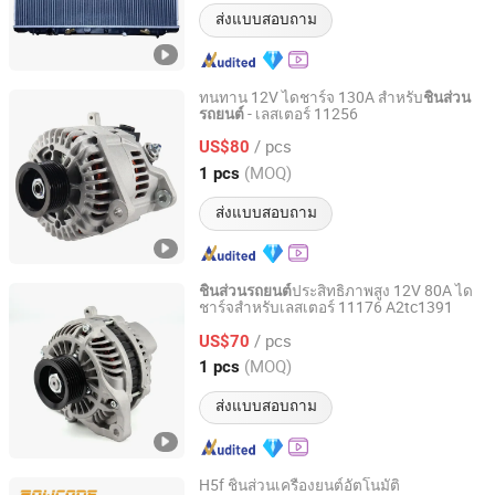
ส่งแบบสอบถาม
ทนทาน 12V ไดชาร์จ 130A สำหรับ
ชิ้นส่วน
- เลสเตอร์ 11256
รถยนต์
Ningbo Hi-Tech Altering Motor Co., Ltd.
/ pcs
US$80
Zhejiang, China
อัตราจาก 2009
(MOQ)
1 pcs
ส่งแบบสอบถาม
ประสิทธิภาพสูง 12V 80A ได
ชิ้นส่วนรถยนต์
ชาร์จสำหรับเลสเตอร์ 11176 A2tc1391
Ningbo Hi-Tech Altering Motor Co., Ltd.
/ pcs
US$70
Zhejiang, China
อัตราจาก 2009
(MOQ)
1 pcs
ส่งแบบสอบถาม
H5f ชิ้นส่วนเครื่องยนต์อัตโนมัติ