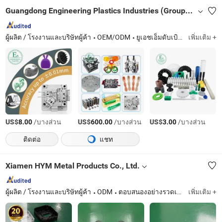
Guangdong Engineering Plastics Industries (Group) Co., Ltd.
ผู้ผลิต / โรงงานและบริษัทผู้ค้า
OEM/ODM
ยูเอชเอ็มดับเบิลยู-พีอี, แมคไนลอน, พีโอเอ็ม, พีทีฟอี, พีค, พีพีเอส, พียู, เอเอสบี, พีวีดีเอฟ
เพิ่มเติม +
US$
/บางส่วน
US$
/บางส่วน
US$
/บางส่วน
8.00
600.00
3.00
ติดต่อ
แชท
Xiamen HYM Metal Products Co., Ltd.
ผู้ผลิต / โรงงานและบริษัทผู้ค้า
ODM
ตอบสนองอย่างรวดเร็ว
เพิ่มเติม +