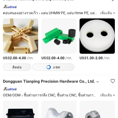
ตอบสนองอย่างรวดเร็ว
แผ่น UHMW PE, แผ่น Hmw PE, แผ่นพลาสติกรีไซเคิล, แผ่นไนลอน, PA6 แผ่น, แผ่น UHMW PE1000, สำหรับถนนชั่วคราว, แผ่นรองเครน, แผ่น Pi, แท่งโพลีอิมิเดส
เพิ่มเติม +
US$
-
/กก.
US$
-
/กก.
US$
-
/กก.
2.00
4.00
2.00
4.00
1.30
2.00
ติดต่อ
แชท
Dongguan Tianping Precision Hardware Co., Ltd.
OEM/ODM
ชิ้นส่วนการกลึง CNC, ชิ้นส่วน CNC, ชิ้นส่วนการมิลลิ่ง CNC, ชิ้นส่วนรถยนต์, การกลึง CNC, ชิ้นส่วนเครื่องจักร, ชิ้นส่วนการหมุน CNC, ชิ้นส่วนอัตโนมัติ, อุปกรณ์, ชิ้นส่วนอะลูมิเนียม
เพิ่มเติม +