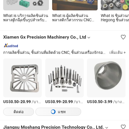
What is บริการผลิตชิ้นส่วน
What is ผู้ผลิตชิ้นส่วน
What is ชิ้นส่วน
พลาสติกฉีดขึ้นรูปสำหรับ
พลาสติกวิศวกรรม CNC
Hegong ชิ้นส่ว
สัตว์เลี้ยงที่มีความแม่นยำ
UHMWPE
ไนลอน ทนต่อกา
ไนลอนที่มีแรงเส
สำหรับอุตสาหก
Xiamen Gx Precision Machinery Co., Ltd
ยนต์ อิเล็กทรอนิก
IATF16949 ได้ร
รับรอง RoHS 5-A
กลึงแบบล็อตขนา
การผลิตชิ้นส่วน, ชิ้นส่วนที่ผลิตด้วย CNC, ชิ้นส่วนเครื่องจักรอลูมิเนียม, ชิ้นส่วนโลหะ, ชิ้นส่วนสำรองที่กำหนดเอง, ชิ้นส่วนการตี, ชิ้นส่วนที่กำหนดเองด้วย CNC, การผลิตชิ้นส่วนเหล็กที่กำหนดเอง, การผลิตชิ้นส่วนอลูมิเนียมที่กำหนดเอง, การผลิตชิ้นส่วนทองเหลืองที่กำหนดเอง
เพิ่มเติม +
US$
-
/บางส่วน
US$
-
/บางส่วน
US$
-
/บางส่วน
0.50
20.99
0.99
20.99
0.50
3.99
ติดต่อ
แชท
Jiangsu Moshang Precision Technology Co., Ltd.