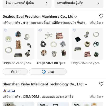
ชิ้นส่วนรถยนต์ ผู้ผลิต
พลาสติกหล่อ ผู้ผลิต
Dezhou Epai Precision Machinery Co., Ltd
บริษัทการค้า
การประมวลผลชิ้นส่วนที่มีความแม่นยำ ชิ้นส่วนแผ่นโลหะ การกลึงกลไก อุปกรณ์เซมิคอนดักเตอร์ การกลึงด้วย CNC ชิ้นส่วนอวกาศ
เพิ่มเติม +
US$
-
/pcs
US$
-
/pcs
US$
-
/pcs
0.50
3.00
0.50
3.00
0.50
3.00
ติดต่อ
แชท
Shenzhen Yishe Intelligent Technology Co., Ltd.
บริษัทการค้า
OEM/ODM
ตอบสนองอย่างรวดเร็ว
เพิ่มเติม +