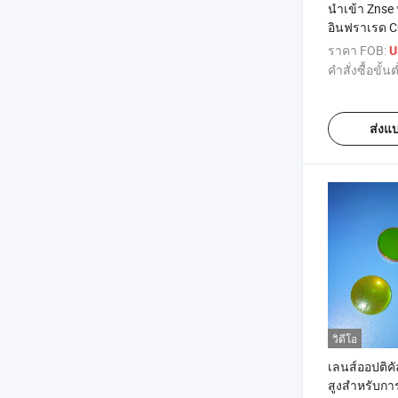
นำเข้า Znse 
อินฟราเรด C
ราคา FOB:
U
คำสั่งซื้อขั้นต
ส่งแ
วิดีโอ
เลนส์ออปติคั
สูงสำหรับกา