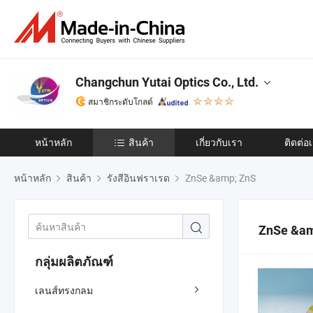
Changchun Yutai Optics Co., Ltd.
สมาชิกระดับโกลด์
หน้าหลัก
สินค้า
เกี่ยวกับเรา
ติดต่อ
หน้าหลัก
สินค้า
รังสีอินฟราเรด
ZnSe &amp; ZnS
ZnSe &am
กลุ่มผลิตภัณฑ์
เลนส์ทรงกลม