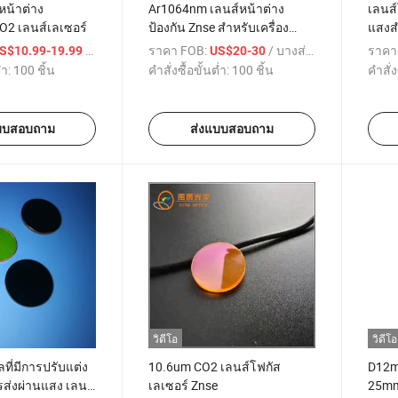
หน้าต่าง
Ar1064nm เลนส์หน้าต่าง
เลนส์
O2 เลนส์เลเซอร์
ป้องกัน Znse สำหรับเครื่อง
แสงสำ
เลเซอร์
สลักเ
/ บางส่วน
ราคา FOB:
/ บางส่วน
ราคา
S$10.99-19.99
US$20-30
่ำ:
100 ชิ้น
คำสั่งซื้อขั้นต่ำ:
100 ชิ้น
คำสั่ง
บบสอบถาม
ส่งแบบสอบถาม
วิดีโอ
วิดีโอ
ลที่มีการปรับแต่ง
10.6um CO2 เลนส์โฟกัส
D12
รส่งผ่านแสง เลนส์
เลเซอร์ Znse
25mm