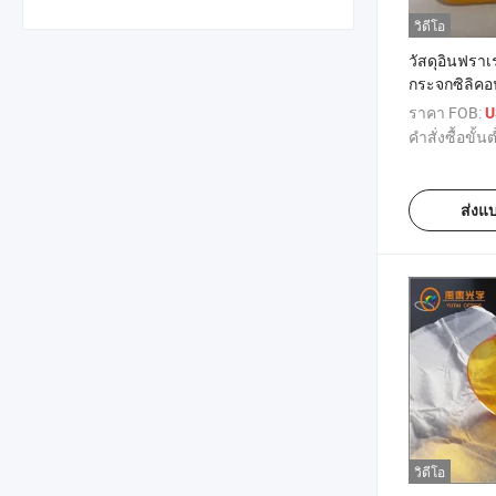
วิดีโอ
วัสดุอินฟราเ
กระจกซิลิคอน
เซเลไนด์
ราคา FOB:
U
คำสั่งซื้อขั้นต
ส่งแ
วิดีโอ