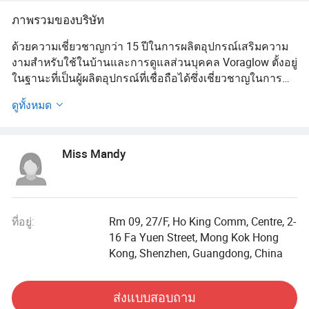
เลเซอร์, เครื่องนวดตา
ภาพรวมของบริษัท
ด้วยความเชี่ยวชาญกว่า 15 ปีในการผลิตอุปกรณ์เสริมความ
งามสำหรับใช้ในบ้านและการดูแลส่วนบุคคล Voraglow ตั้งอยู่
ในฐานะที่เป็นผู้ผลิตอุปกรณ์ที่เชื่อถือได้ซึ่งเชี่ยวชาญในการนำ
เสนอโซลูชันนวัตกรรมใหม่สำหรับการดูแลผิวด้วย LED และ
ดูทั้งหมด
อุปกรณ์ดูแลสุขภาพผม ผลิตภัณฑ์หลักของเราประกอบด้วย
หน้ากาก LED อุปกรณ์ดูแลผิวด้วยแสง LED, เครื่องมือดูแล
ดวงตา LED, หวีสำหรับการเติบโตของเส้นผมและระบบดูแล
Miss Mandy
หนังศีรษะขั้นสูง
ด้วยความมุ่งมั่นอย่างแน่วแน่ของเราในการ " การบริการ
คุณภาพอย่างแรกลูกค้าและหลักการที่ให้เครดิต " เราจึงให้
บริการ OEM และ ODM ที่เหมาะสมเพื่อตอบสนองความ
ที่อยู่:
Rm 09, 27/F, Ho King Comm, Centre, 2-
ต้องการที่หลากหลายของลูกค้า ตั้งแต่แนวคิดไปจนถึงการ
16 Fa Yuen Street, Mong Kok Hong
ผลิตเราร่วมมือกันอย่างใกล้ชิดกับคู่ค้าเพื่อปรับแต่งการ
Kong, Shenzhen, Guangdong, China
ออกแบบฟังก์ชันการทำงานและแบรนด์ของผลิตภัณฑ์ให้
เหมาะกับความต้องการ
ส่งแบบสอบถาม