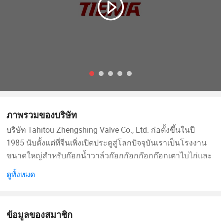
ภาพรวมของบริษัท
บริษัท Tahitou Zhengshing Valve Co., Ltd. ก่อตั้งขึ้นในปี
1985 นับตั้งแต่ที่จีนเพิ่งเปิดประตูสู่โลกปัจจุบันเราเป็นโรงงาน
ขนาดใหญ่สำหรับก๊อกน้ำวาล์วก๊อกก๊อกก๊อกก๊อกเตาไบไก่และ
เครื่องผสม
ดูทั้งหมด
เราทำธุรกิจทั่วโลกโดยหวังว่าลูกค้าชาวยุโรป , ลูกค้าใน
แอฟริกา , ญี่ปุ่น , ตะวันออกกลาง , อเมริกาใต้ฯลฯเรามีผู้จัด
ข้อมูลของสมาชิก
จำหน่ายสินค้าขนาดใหญ่บางส่วนเช่น " กลุ่ม SCHUETo" ใน