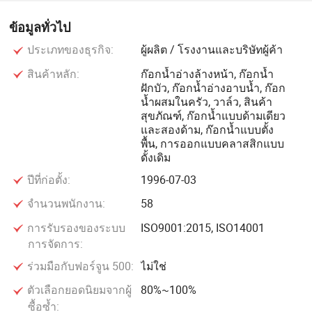
และลูกค้าทั่วไปทั่วโลกเพื่อให้ได้รสชาติและความชื่นชอบ
ข้อมูลทั่วไป
ใหม่ๆ
ประเภทของธุรกิจ:
ผู้ผลิต / โรงงานและบริษัทผู้ค้า
เราปฏิบัติตามข้อกำหนดล่าสุดสำหรับวัตถุดิบในการแข่งขัน
สินค้าหลัก:
ก๊อกน้ำอ่างล้างหน้า, ก๊อกน้ำ
เกลียวและแรงผลักดันของเยอรมันและเราปฏิบัติตามนโยบาย
ฝักบัว, ก๊อกน้ำอ่างอาบน้ำ, ก๊อก
น้ำผสมในครัว, วาล์ว, สินค้า
ใหม่สำหรับการรักษาความปลอดภัยทางสังคมและการใช้จิต
สุขภัณฑ์, ก๊อกน้ำแบบด้ามเดียว
ของรัฐบาลจีน
และสองด้าม, ก๊อกน้ำแบบตั้ง
พื้น, การออกแบบคลาสสิกแบบ
วันที่จัดส่งสินค้าสามารถเป็น 30 วันสำหรับการสั่งซื้อแบบด่วน
ดั้งเดิม
ซ้ำการสั่งซื้อ
ปีที่ก่อตั้ง:
1996-07-03
จำนวนพนักงาน:
58
แบบยาวคู่ค้าที่ให้ความร่วมมือ :
การรับรองของระบบ
ISO9001:2015, ISO14001
การจัดการ:
กระ
ร่วมมือกับฟอร์จูน 500:
ไม่ใช่
ตัวเลือกยอดนิยมจากผู้
80%~100%
ซื้อซ้ำ: