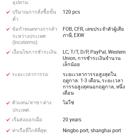
กันทั้งที่บ้านและต่างประเทศเพื่อทำให้ระดับผลิตภัณฑ์สมบูรณ์
อุปทาน:
แบบอย่างต่อเนื่องเพื่อตอบสนองความต้องการของลูกค้าที่แตก
ปริมาณการสั่งซื้อขั้น
120 pcs
ต่างกัน
ต่ำ:
ข้อกำหนดทางการค้า
FOB, CFR, เลขประจำตัวผู้เสีย
มีเหตุผลในการออกแบบเทคโนโลยีขั้นสูงเชื่อถือได้ในการขาย
ภาษี, EXW
ระหว่างประเทศ
รูปลักษณ์และคุณสมบัติที่ครบถ้วนสมบูรณ์ผลิตภัณฑ์ของเรามี
(Incoterms):
การจำหน่ายที่ดีในพื้นที่มากกว่า 10 ประเทศเช่นยุโรป
เงื่อนไขการชำระเงิน:
LC, T/T, D/P, PayPal, Western
อเมริกาใต้ตะวันออกกลางแอฟริกาใต้ ภาคใต้เอเชียอเมริกา
Union, การชำระเงินจำนวน
เล็กน้อย
ฯลฯเนื่องจากคุณภาพและชื่อเสียงที่ดีลูกค้าชาวต่างชาติยอมรับ
ในเชิงลึกและถือว่าเป็นผลิตภัณฑ์ส่งออกที่ไม่จำเป็นต้องตรวจ
ระยะเวลาการรอ:
ระยะเวลาการรอสูงสุดใน
ฤดูกาล: 1-3 เดือน, ระยะเวลา
สอบ
การรอสูงสุดนอกฤดูกาล, หนึ่ง
เดือน
เพื่อให้สอดคล้องกับหลักการของผลประโยชน์ร่วมและคุณภาพ
ตัวแทน/สาขา ต่าง
ไม่ใช่
สูงเราจึงต้องการสร้างและพัฒนาความร่วมมืออย่างเป็นมิตรกับ
ประเทศ:
ลูกค้าทั่วโลกและร่วมมือกันเพื่อสร้างศตวรรษที่ 21 ยินดีต้อนรับ
เริ่มส่งออกเมื่อ:
20 years
สู่การพูดคุยทางธุรกิจกับบริษัทของเรา
ท่าเรือที่ใกล้ที่สุด:
Ningbo port, shanghai port