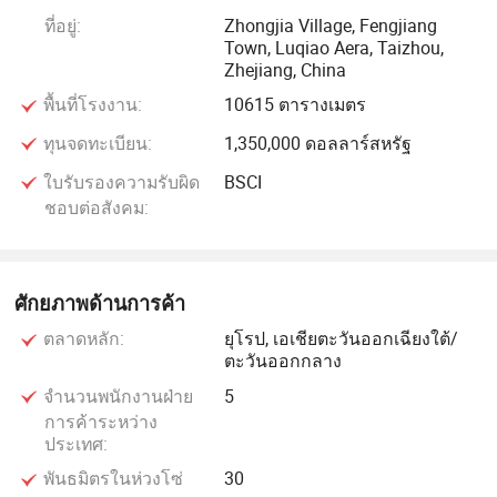
ที่อยู่:
Zhongjia Village, Fengjiang
Town, Luqiao Aera, Taizhou,
Zhejiang, China
พื้นที่โรงงาน:
10615 ตารางเมตร
ทุนจดทะเบียน:
1,350,000 ดอลลาร์สหรัฐ
ใบรับรองความรับผิด
BSCI
เป่ากระเป่ากระเป่ากระเป่ากระเป่ากระเป่ากระเป่ากระเป่ากระ
ชอบต่อสังคม:
เป่ากระเป่ากระเป่ากระเป่ากระเป่ากระเป่ากระเป่าสาย
NRA/NRLLL/ Fand/Fents/Tcai Flexible FCR ท่อแบบท่อดูดฝุ่น
แบบถอดได้
ศักยภาพด้านการค้า
เป็นสมาชิกของ China Council of Promotion International
ตลาดหลัก:
ยุโรป, เอเชียตะวันออกเฉียงใต้/
Trade และ International Commerce Chamber of China เรา
ตะวันออกกลาง
เชี่ยวชาญในการผลิตอุปกรณ์ประกอบท่อน้ำเช่นก๊อกวาล์วมิกซ์
จำนวนพนักงานฝ่าย
5
และอื่นๆ ตอนนี้เรามีความสุขกับพลังในการนำเข้าและส่งออก
การค้าระหว่าง
ประเทศ:
โดยตัวเราเองและเราก็มีส่วนร่วมในการพัฒนาวิศวกรและช่าง
เทคนิคคุณภาพสูง พวกเขาซึมซับผลิตภัณฑ์ที่ดีที่สุดที่คล้ายคลึง
พันธมิตรในห่วงโซ่
30