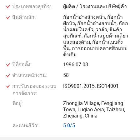
ประเภทของธุรกิจ:
ผู้ผลิต / โรงงานและบริษัทผู้ค้า
เยอรมนี , RUGO ในเม็กซิโกและอื่นๆในสินค้าของเรามากมาย
ถูกส่งไปยังซูเปอร์มาร์เก็ตเช่น :
สินค้าหลัก:
ก๊อกน้ำอ่างล้างหน้า, ก๊อกน้ำ
ฝักบัว, ก๊อกน้ำอ่างอาบน้ำ, ก๊อก
น้ำผสมในครัว, วาล์ว, สินค้า
Obi LIDL ALLLDL BAUMAX เป็นต้น
สุขภัณฑ์, ก๊อกน้ำแบบด้ามเดียว
และสองด้าม, ก๊อกน้ำแบบตั้ง
จากความได้เปรียบของเรา :
พื้น, การออกแบบคลาสสิกแบบ
ดั้งเดิม
ปีที่ก่อตั้ง:
1996-07-03
จำนวนพนักงาน:
58
ISO 9007: 2008 Quality system,
การรับรองของระบบ
ISO9001:2015, ISO14001
การจัดการ:
ISO14001: 2004 Environmental system,
ที่อยู่:
Zhongjia Village, Fengjiang
Town, Luqiao Aera, Taizhou,
OHSAS18001: 2007 Occupational health and Safety
Zhejiang, China
management system
คะแนนรีวิว:
5.0/5
เราออกแบบชุดผลิตภัณฑ์ใหม่ประมาณ 10 ชุดให้กับลูกค้าใหม่