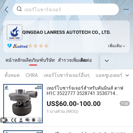
QINGDAO LANRESS AUTOTECH CO., LTD.
เพิ่มเติม
หน้าหลัก
ผลิตภัณฑ์
บริษัท
สำรวจเพิ่มเติม
ติดต่อ
ทั้งหมด
CHRA
เทอร์โบชาร์จเจอร์อื่นๆ
แอคชูเอเตอร์ไฟฟ้
เทอร์โบชาร์จเจอร์สำหรับคัมมินส์ ดาฟ
H1C 3522777 3528741 3530714
3535414
US$
60.00
-
100.00
FOB
1 บางส่วน
(MOQ)