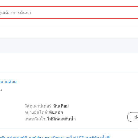
่งแวดล้อม
น
วัสดุเคาน์เตอร์:
หินเทียม
อย่างมีสไตล์:
ทันสมัย
ส
เพลทกันน้ำ:
ไม่มีเพลทกันน้ำ
นสมัยเฟอร์นิเจอร์อ่างเซรามิกกระจกไฟ LED ชุดตู้ห้องน้ำที่