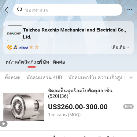
Taizhou Rexchip Mechanical and Electrical Co.,
Ltd.
เพิ่มเติม
หน้าหลัก
ผลิตภัณฑ์
บริษัท
ติดต่อ
ทั้งหมด
พัดลมแหวน 4HB
พัดลมเทอร์โบความเร็วสูง
ตัว
พัดลมฟื้นฟูพร้อมใบพัดคู่สองชั้น
(520H36)
US$
260.00
-
300.00
FOB
1 บางส่วน
(MOQ)