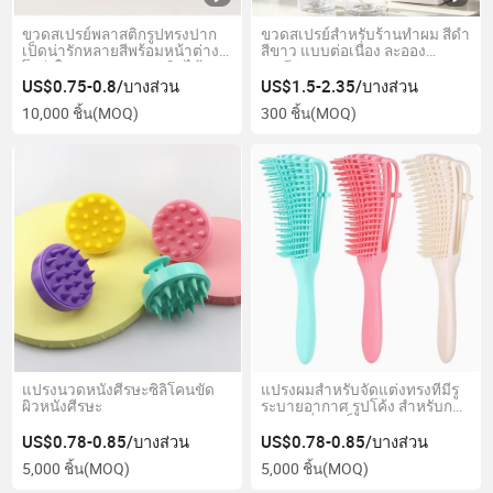
ขวดสเปรย์พลาสติกรูปทรงปาก
ขวดสเปรย์สำหรับร้านทำผม สีดำ
เป็ดน่ารักหลายสีพร้อมหน้าต่าง
สีขาว แบบต่อเนื่อง ละออง
โปร่งใส พกพาสะดวก เติมได้
ละเอียด
ปรับแต่งได้ สำหรับการเดินทาง
US$0.75-0.8/บางส่วน
US$1.5-2.35/บางส่วน
และการดูแลผิว
10,000 ชิ้น
(MOQ)
300 ชิ้น
(MOQ)
แปรงนวดหนังศีรษะซิลิโคนขัด
แปรงผมสำหรับจัดแต่งทรงที่มีรู
ผิวหนังศีรษะ
ระบายอากาศ รูปโค้ง สำหรับการ
สางผมที่รวดเร็วและนวดหนัง
ศีรษะ เหมาะสำหรับผมเปียกและ
US$0.78-0.85/บางส่วน
US$0.78-0.85/บางส่วน
แห้ง ผมหยิก หนา และตรง
5,000 ชิ้น
(MOQ)
5,000 ชิ้น
(MOQ)