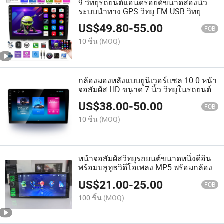
9 วิทยุรถยนต์แอนดรอยด์ขนาดสองนิ้ว
ระบบนำทาง GPS วิทยุ FM USB วิทยุ
อัตโนมัติ
US$
49.80
-
55.00
FOB
10 ชิ้น
(MOQ)
กล้องมองหลังแบบยูนิเวอร์แซล 10.0 หน้า
จอสัมผัส HD ขนาด 7 นิ้ว วิทยุในรถยนต์
แอนดรอยด์ เครื่องเล่น CD DVD
US$
38.00
-
50.00
มัลติมีเดียในรถยนต์แอนดรอยด์
FOB
10 ชิ้น
(MOQ)
หน้าจอสัมผัสวิทยุรถยนต์ขนาดหนึ่งดีอิน
พร้อมบลูทูธวิดีโอเพลง MP5 พร้อมกล้อง
มองหลัง
US$
21.00
-
25.00
FOB
100 ชิ้น
(MOQ)