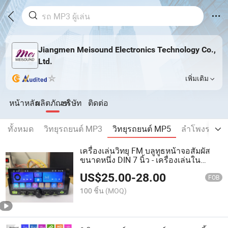
Jiangmen Meisound Electronics Technology Co.,
Ltd.
เพิ่มเติม
หน้าหลัก
ผลิตภัณฑ์
บริษัท
ติดต่อ
ทั้งหมด
วิทยุรถยนต์ MP3
วิทยุรถยนต์ MP5
ลำโพงรถยนต
เครื่องเล่นวิทยุ FM บลูทูธหน้าจอสัมผัส
ขนาดหนึ่ง DIN 7 นิ้ว - เครื่องเล่นใน
รถยนต์ Carplay MP5
US$
25.00
-
28.00
FOB
100 ชิ้น
(MOQ)