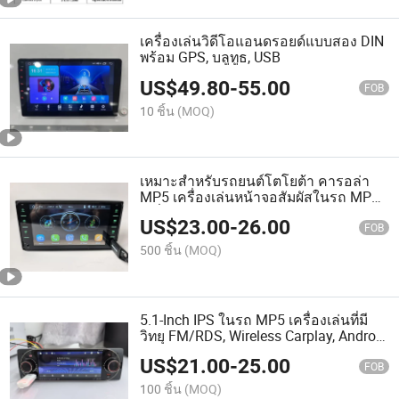
เครื่องเล่นวิดีโอแอนดรอยด์แบบสอง DIN
พร้อม GPS, บลูทูธ, USB
US$
49.80
-
55.00
FOB
10 ชิ้น
(MOQ)
เหมาะสำหรับรถยนต์โตโยต้า คารอล่า
MP5 เครื่องเล่นหน้าจอสัมผัสในรถ MP5
เครื่องเล่น
US$
23.00
-
26.00
FOB
500 ชิ้น
(MOQ)
5.1-Inch IPS ในรถ MP5 เครื่องเล่นที่มี
วิทยุ FM/RDS, Wireless Carplay, Android
Auto, Mirrorlink, Bt, USB, Type-C, Aux, ผู้
US$
21.00
-
25.00
ช่วยเสียง
FOB
100 ชิ้น
(MOQ)