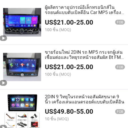
ผู้ผลิตราคาอุปกรณ์อิเล็กทรอนิกส์ใน
รถยนต์แบบดับเบิลดีอิน Car MP5 เครื่อง
เล่นที่มีหน้าจอสัมผัส Bluetooth เครื่องเล่น
US$
21.00
-
25.00
เทปในรถยนต์
FOB
100 ชิ้น
(MOQ)
ขายร้อนใหม่ 2DIN รถ MP5 กระจกผู้เล่น
เชื่อมต่อและวิทยุรถหน้าจอสัมผัส Bt FM
Aux USB
US$
21.00
-
25.00
FOB
100 ชิ้น
(MOQ)
2DIN 9 วิทยุในรถหน้าจอสัมผัสขนาด 9
นิ้ว เครื่องเล่นแอนดรอยด์แบบดับเบิลดีอิน
US$
49.80
-
55.00
FOB
10 ชิ้น
(MOQ)