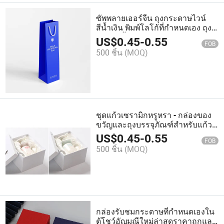
ซัพพลายเออร์จีน ถุงกระดาษไวน์
สีน้ำเงิน พิมพ์โลโก้ที่กำหนดเอง ถุง
พร้อมหูหิ้ว
US$
0.45
-
0.55
FOB
500 ชิ้น
(MOQ)
ชุดแก้วเซรามิกหรูหรา - กล่องของ
ขวัญและถุงบรรจุภัณฑ์สำหรับแก้ว
กาแฟ
US$
0.45
-
0.55
FOB
500 ชิ้น
(MOQ)
กล่องรับชมกระดาษที่กำหนดเองใน
ตู้โชว์อัญมณีใหม่ล่าสุดราคาถูกและ