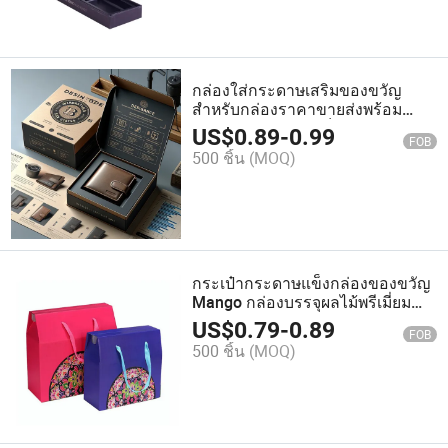
กล่องใส่กระดาษเสริมของขวัญ
สำหรับกล่องราคาขายส่งพร้อม
บรรจุภัณฑ์ การจัดเก็บนาฬิกา
US$
0.89
-
0.99
FOB
500 ชิ้น
(MOQ)
กระเป๋ากระดาษแข็งกล่องของขวัญ
Mango กล่องบรรจุผลไม้พรีเมี่ยม
แบบพิเศษ ด้วยด้ามจับ
US$
0.79
-
0.89
FOB
500 ชิ้น
(MOQ)