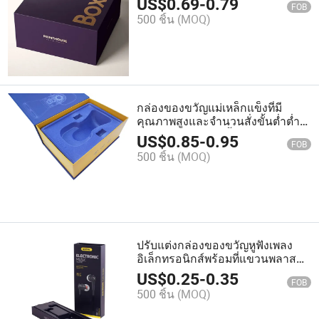
US$
0.69
-
0.79
FOB
500 ชิ้น
(MOQ)
กล่องของขวัญแม่เหล็กแข็งที่มี
คุณภาพสูงและจำนวนสั่งขั้นต่ำต่ำ
สำหรับบรรจุภัณฑ์น้ำหอม
US$
0.85
-
0.95
FOB
500 ชิ้น
(MOQ)
ปรับแต่งกล่องของขวัญหูฟังเพลง
อิเล็กทรอนิกส์พร้อมที่แขวนพลาสติก
สีดำ
US$
0.25
-
0.35
FOB
500 ชิ้น
(MOQ)