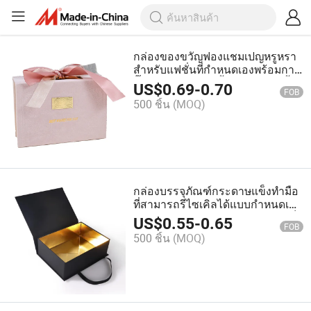
กล่องของขวัญฟองแชมเปญหรูหรา
สำหรับแฟชั่นที่กำหนดเองพร้อมการ
ปั๊มฟอยล์แบบร้อนทั้งกล่องและหูหิ้ว
US$
0.69
-
0.70
FOB
ริบบิ้นสำหรับบรรจุภัณฑ์ของขวัญใน
500 ชิ้น
(MOQ)
งานแต่งงานและวันหยุด
กล่องบรรจุภัณฑ์กระดาษแข็งทำมือ
ที่สามารถรีไซเคิลได้แบบกำหนดเอง
กล่องบรรจุของขวัญแบบมีฝาปิดแข็ง
US$
0.55
-
0.65
FOB
500 ชิ้น
(MOQ)