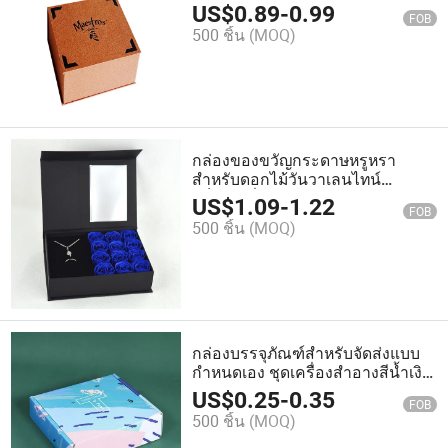
ด้านในเป็นกำมะหยี่แบบแข็งที่มีการ
US$
0.89
-
0.99
FOB
พิมพ์
500 ชิ้น
(MOQ)
กล่องของขวัญกระดาษหรูหรา
สำหรับดอกไม้วันวาเลนไทน์
แพ็คเกจที่มีสไตล์และสามารถปรับ
US$
1.09
-
1.22
FOB
แต่งได้
500 ชิ้น
(MOQ)
กล่องบรรจุภัณฑ์สำหรับจัดส่งแบบ
กำหนดเอง ชุดเครื่องสำอางสีน้ำเงิน
การดูแลผิว บรรจุภัณฑ์กระดาษ
US$
0.25
-
0.35
FOB
ลูกฟูก
500 ชิ้น
(MOQ)