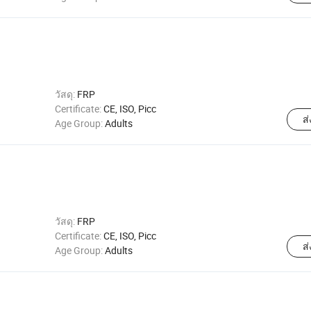
วัสดุ:
FRP
Certificate:
CE, ISO, Picc
ส
Age Group:
Adults
วัสดุ:
FRP
Certificate:
CE, ISO, Picc
ส
Age Group:
Adults