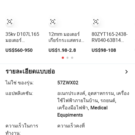
20kw 85 นิวตัน
ควบคุม 12V 24V
เมตร 4000RPM
36V 48V 220V
สำหรับจักรยาน
มอเตอร์เซอร์โว
มอเตอร์ไซค์ไฟฟ้า
ไฟฟ้าสำหรับ
มอเตอร์เรือ หรือ
เครื่องตัดหญ้า
การแปลงรถยนต์
35kv D107L165
12mm มอเตอร์
80ZYT165-2438-
มอเตอร์
เกียร์กระแสตรงที่
RV040-63B14
ไฟฟ้ากระแสตรง
มีแรงบิดสูงและ
มอเตอร์ไฟฟ้า
US$560-950
US$1.98-2.8
US$98-108
กันน้ำและระบาย
เสียงเบา N10 N20
บรัชเลส มอเตอร์
ความร้อนด้วยน้ำ
N30 3V 4.5V 6V
บรัช มอเตอร์ถาวร
30kw
12V
DC PMDC สำหรับ
การลดความเร็ว
รายละเอียดแบบย่อ
ในเครื่องจำลอง
การเคลื่อนไหว
ไม่ใช่ ของรุ่น:
57ZWX02
80mm 24V
แอปพลิเคชัน:
อเนกประสงค์, อุตสาหกรรม, เครื่อง
3000rpm 400W
ใช้ไฟฟ้าภายในบ้าน, รถยนต์,
เครื่องมือไฟฟ้า, Medical
Equpiments
ความเร็วในการ
ความเร็วคงที่
ทำงาน: