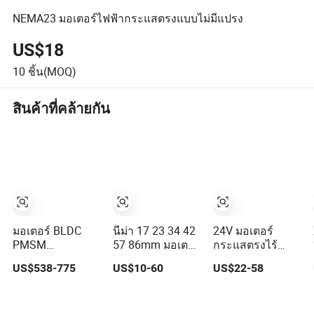
NEMA23 มอเตอร์ไฟฟ้ากระแสตรงแบบไม่มีแปรง
US$18
10
ชิ้น(MOQ)
สินค้าที่คล้ายกัน
มอเตอร์ BLDC
นีม่า 17 23 34 42
24V มอเตอร์
PMSM
57 86mm มอเตอร์
กระแสตรงไร้
ไฟฟ้ากระแสตรง
ไฟฟ้าบีแอลดีซี
แปรง 3000rpm
US$538-775
US$10-60
US$22-58
ไร้แปรงที่มีพลังสูง
แบบไร้แปรงพร้อม
300W
ได้รับการรับรอง
เกียร์ / เบรก /
CE 10kw สูงสุด
เซ็นเซอร์ / ตัว