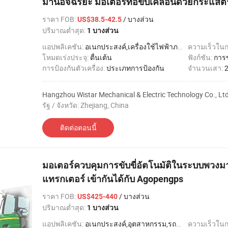
ม่านอัจฉริยะ มอเตอร์ท่อขับเคลื่อนด้วยกระแสต
ราคา FOB
:
/ บางส่วน
US$38.5-42.5
ปริมาณต่ำสุด:
1 บางส่วน
แอปพลิเคชัน:
อเนกประสงค์,เครื่องใช้ไฟฟ้าภายในบ้าน
ความเร็วใน
โหมดเร่งประจุ:
ตื่นเต้น
ฟังก์ชัน:
การ
การป้องกันตัวเครื่อง:
ประเภทการป้องกัน
จำนวนเสา:
Hangzhou Wistar Mechanical & Electric Technology Co., Ltd
รัฐ / จังหวัด: Zhejiang, China
ติดต่อตอนนี้
มอเตอร์ควบคุมการขับขี่อัตโนมัติในระบบพวงม
แทรกเตอร์ เข้ากันได้กับ Agopengps
ราคา FOB
:
/ บางส่วน
US$425-440
ปริมาณต่ำสุด:
1 บางส่วน
แอปพลิเคชัน:
อเนกประสงค์,อุตสาหกรรม,รถยนต์
ความเร็วใน