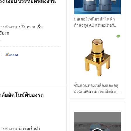
รง เงียบ ประหยัดพลังงาน
มอเตอร์เหนี่ยวนำไฟฟ้า
กำลังสูง AC ลดมอเตอร์
การทำงาน:
ปรับความเร็ว
เหนี่ยวนำไฟฟ้าสามเฟส
ขับรถ
มอเตอร์ AC Fixed Speed
2
Glearbox มอเตอร์ขนาด
เล็กมอเตอร์ขนาด 220V
.
AC มอเตอร์
ชิ้นส่วนทองเหลืองและอลู
มิเนียมที่ผ่านการกลึงด้วย
าลัยอัตโนมัติของรถ
ความแม่นยำสำหรับ
อุตสาหกรรม
การทำงาน:
ความเร็วต่ำ