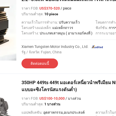
ราคา FOB
:
/ piece
US$370-520
ปริมาณต่ำสุด:
10 piece
ความเร็วในการทำงาน:
ปรับความเร็ว
โหมดการทำ
โครงสร้างแม่เหล็ก:
แม่เหล็กถาวร
ฟังก์ชัน:
การ
โครงสร้าง:
ประเภทเสาหมุน ( อามาเจอร์คงที่ )
การระบายอ
Xiamen Tungsten Motor Industry Co., Ltd.
รัฐ / จังหวัด: Fujian, China
ติดต่อตอนนี้
350HP 449ts 449t มอเตอร์เหนี่ยวนำพรีเมียม
แบบอะซิงโครนัสแรงดันต่ำ)
ราคา FOB
:
/ บางส่วน
US$100-10,000
ปริมาณต่ำสุด:
1 บางส่วน
แอปพลิเคชัน:
อุตสาหกรรม,อเนกประสงค์
ความเร็วใน