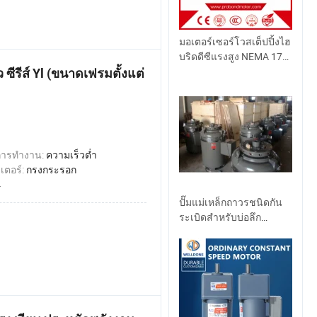
มอเตอร์เซอร์โวสเต็ปปิ้งไฮ
บริดดีซีแรงสูง NEMA 17
สำหรับขายส่ง 42
ีรีส์ Yl (ขนาดเฟรมตั้งแต่
การทำงาน:
ความเร็วต่ำ
เตอร์:
กรงกระรอก
4
ปั๊มแม่เหล็กถาวรชนิดกัน
ระเบิดสำหรับบ่อลึก
มอเตอร์แนวตั้ง วีเอชเอส