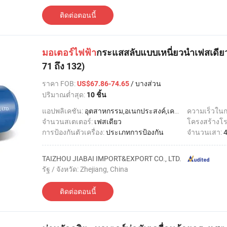
ติดต่อตอนนี้
มอเตอร์ไฟฟ้า
กระแสสลับแบบเหนี่ยวนำเฟสเดียว ซ
71 ถึง 132)
ราคา FOB
:
/ บางส่วน
US$67.86-74.65
ปริมาณต่ำสุด:
10 ชิ้น
แอปพลิเคชัน:
อุตสาหกรรม,อเนกประสงค์,เครื่องใช้ไฟฟ้าภายในบ้าน,เครื่องมือไฟฟ้า
ความเร็วใน
จำนวนสเตเตอร์:
เฟสเดียว
โครงสร้างโร
การป้องกันตัวเครื่อง:
ประเภทการป้องกัน
จำนวนเสา:
TAIZHOU JIABAI IMPORT&EXPORT CO., LTD.
รัฐ / จังหวัด: Zhejiang, China
ติดต่อตอนนี้