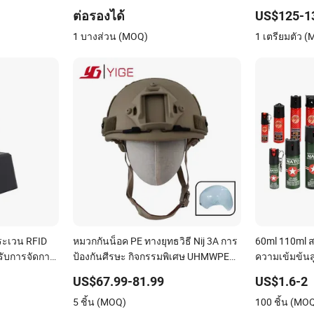
ระบบสื่อสาร
ยาม
ต่อรองได้
US$125-1
1 บางส่วน (MOQ)
1 เตรียมตัว 
ะเวน RFID
หมวกกันน็อค PE ทางยุทธวิธี Nij 3A การ
60ml 110ml สเ
รับการจัดการ
ป้องกันศีรษะ กิจกรรมพิเศษ UHMWPE
ความเข้มข้นสู
สำหรับการฝึกอบรมนอกสถานที่
US$67.99-81.99
US$1.6-2
5 ชิ้น (MOQ)
100 ชิ้น (MO