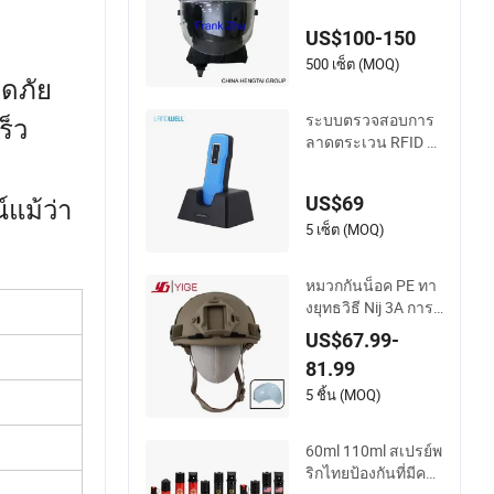
ป้องกันจลาจล
US$100-150
500 เซ็ต (MOQ)
อดภัย
ระบบตรวจสอบการ
ร็ว
ลาดตระเวน RFID ข
อง Landwell G-100
สำหรับการจัดการคว
US$69
แม้ว่า
ามปลอดภัย
5 เซ็ต (MOQ)
หมวกกันน็อค PE ทา
งยุทธวิธี Nij 3A การป้
องกันศีรษะ กิจกรรม
US$67.99-
พิเศษ UHMWPE สำห
81.99
รับการฝึกอบรมนอก
สถานที่
5 ชิ้น (MOQ)
60ml 110ml สเปรย์พ
ริกไทยป้องกันที่มีควา