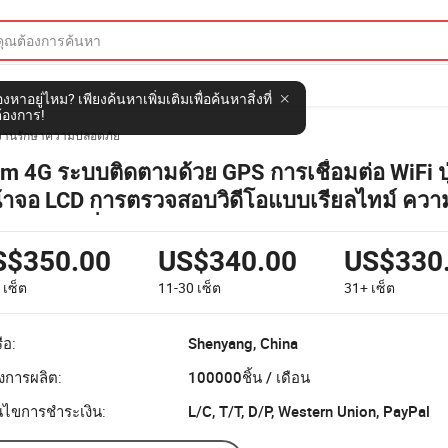
งหาอยู่ไหม? เพียงค้นหาเพิ่มเติมเพื่อค้นหาสิ่งที่
้องการ!
งานรักษาความปลอดภัย
m 4G ระบบติดตามด้วย GPS การเชื่อมต่อ WiFi ปุ
้าจอ LCD การตรวจสอบวิดีโอแบบเรียลไทม์ ค
งแบตเตอรี่ ระบบตรวจการณ์ยาม
S$350.00
US$340.00
US$330
0
เซ็ต
11-30
เซ็ต
31+
เซ็ต
ือ:
Shenyang, China
งการผลิต:
100000ชิ้น / เดือน
อนไขการชำระเงิน:
L/C, T/T, D/P, Western Union, PayPal