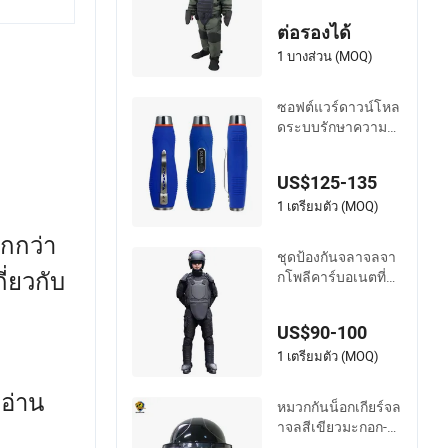
วกกันน็อกที่มีระบบสื่
ต่อรองได้
อสาร
1 บางส่วน (MOQ)
ซอฟต์แวร์ดาวน์โหล
ดระบบรักษาความป
ลอดภัยการตรวจสอ
บการเดินทางของยา
US$125-135
ม
1 เตรียมตัว (MOQ)
กกว่า
ชุดป้องกันจลาจลจา
ี่ยวกับ
กโพลีคาร์บอเนตที่มี
ผลกระทบสูง
US$90-100
1 เตรียมตัว (MOQ)
อ่าน
หมวกกันน็อกเกียร์จล
าจลสีเขียวมะกอก-Ni
j IV M2ap เสื้อเกราะ