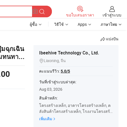
เข้าสู่ระบบ
ขอใบเสนอราคา
ผู้ซื้อ
วิธีใช้
Apps
ภาษาไทย
แบ่งปัน
่มฉุกเฉิน
Ibeehive Technology Co., Ltd.
วามทนทาน
Liaoning, จีน

คะแนนรีวิว:
5.0/5
.00
วันที่เข้าสู่ระบบล่าสุด:
Aug 03, 2026
สินค้าหลัก:
โครงสร้างเหล็ก, อาคารโครงสร้างเหล็ก, ค
ลังสินค้าโครงสร้างเหล็ก, โรงงานโครงสร้า
งเหล็ก, สะพานเบลีย์, บ้านสำเร็จรูป, บ้านตู้ค
เพิ่มเติม
อนเทนเนอร์, โรงเก็บเหล็ก, อาคารสำเร็จรูป,