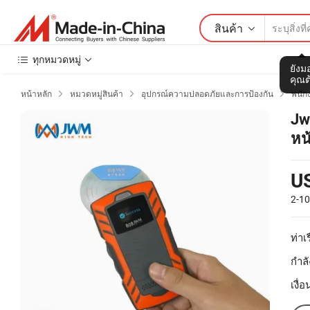
สินค้า
ทุกหมวดหมู่
ยังมอ
คุณต
หน้าหลัก
หมวดหมู่สินค้า
อุปกรณ์ความปลอดภัยและการป้องกัน
พนัก



Jw
หน
ขอ
U
2-1
ท่าเร
กำลั
เงื่