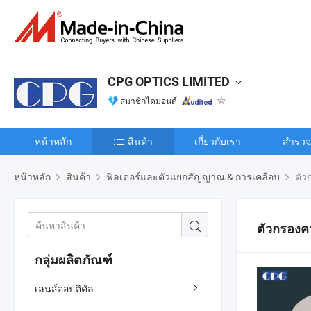
CPG OPTICS LIMITED
สมาชิกไดมอนด์
หน้าหลัก
สินค้า
เกี่ยวกับเรา
สำรวจเ
หน้าหลัก
สินค้า
ฟิลเตอร์และตัวแยกสัญญาณ & การเคลือบ
ตัว
ตัวกรอง
กลุ่มผลิตภัณฑ์
เลนส์ออปติคัล