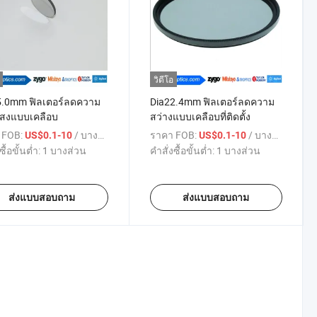
วิดีโอ
5.0mm ฟิลเตอร์ลดความ
Dia22.4mm ฟิลเตอร์ลดความ
แสงแบบเคลือบ
สว่างแบบเคลือบที่ติดตั้ง
 FOB:
/ บางส่วน
ราคา FOB:
/ บางส่วน
US$0.1-10
US$0.1-10
ซื้อขั้นต่ำ:
1 บางส่วน
คำสั่งซื้อขั้นต่ำ:
1 บางส่วน
ส่งแบบสอบถาม
ส่งแบบสอบถาม