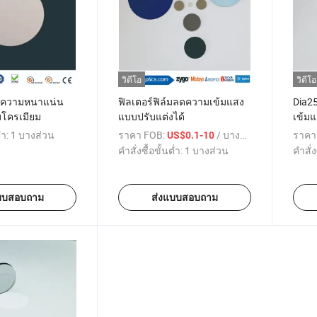
วิดีโอ
วิดีโอ
ร์ความหนาแน่น
ฟิลเตอร์ฟิล์มลดความเข้มแสง
Dia2
บโครเมียม
แบบปรับแต่งได้
เข้ม
่ำ:
1 บางส่วน
ราคา FOB:
/ บางส่วน
ราคา
US$0.1-10
คำสั่งซื้อขั้นต่ำ:
1 บางส่วน
คำสั่ง
บบสอบถาม
ส่งแบบสอบถาม