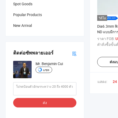
Spot Goods
Popular Products
วิดีโอ
New Arrival
Dia6.3mm ฟิ
ND แบบมีการ
ราคา FOB:
U
คำสั่งซื้อขั้นต
ติดต่อซัพพลายเออร์
ส่งแ
Mr. Benjamin Cui
แชท
แสดง:
24
ส่ง