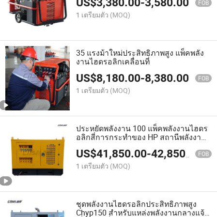
US$
3,380.00
-
3,580.00
FOB
1 เตรียมตัว
(MOQ)
35 แรงม้าใหม่ประสิทธิภาพสูง แพ็คพลัง
งานไฮดรอลิกเคลื่อนที่
US$
8,180.00
-
8,380.00
FOB
1 เตรียมตัว
(MOQ)
ประหยัดพลังงาน 100 แพ็คพลังงานไฮดร
อลิกสี่การกระทำของ HP สถานีพลังงาน
สำหรับการใช้งานในอุตสาหกรรมและ
US$
41,850.00
-
42,850.00
การชลประทานทางการเกษตร
FOB
1 เตรียมตัว
(MOQ)
ชุดพลังงานไฮดรอลิกประสิทธิภาพสูง
Chyp150 สำหรับแหล่งพลังงานกลางแจ้ง