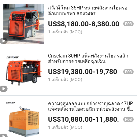
สวัสดี ใหม่ 35HP หน่วยพลังงานไฮดรอ
ลิกแบบพกพา สองวงจร
US$
8,180.00
-
8,380.00
FOB
1 เตรียมตัว
(MOQ)
Cnselam 80HP แพ็คพลังงานไฮดรอลิก
สำหรับการช่วยเหลือฉุกเฉิน
US$
19,380.00
-
19,780.00
FOB
1 เตรียมตัว
(MOQ)
ความจุสูงออกแบบอย่างชาญฉลาด 47HP
แพ็คพลังงานไฮดรอลิก หน่วยพลังงาน ชิ้น
ส่วนไฮดรอลิกสำหรับการเกษตร การ
US$
10,880.00
-
11,880.00
ชลประทาน
FOB
1 เตรียมตัว
(MOQ)