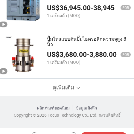
เพื่อขับเคลื่อนอุปกรณ์ไฮดรอลิกขนาด
US$
36,945.00
-
38,945.00
ใหญ่
FOB
1 เตรียมตัว
(MOQ)
ปั๊มไหลแบบตันปั๊มไฮดรอลิกความจุสูง 8
นิ้ว
US$
3,680.00
-
3,880.00
FOB
1 เตรียมตัว
(MOQ)
ดูเพิ่มเติม
ผลิตภัณฑ์ยอดนิยม
ข้อมูลเชิงลึก
Copyright © 2026 Focus Technology Co., Ltd. สงวนลิขสิทธิ์