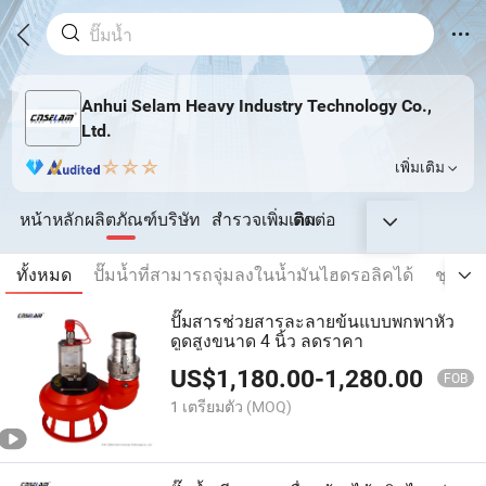
Anhui Selam Heavy Industry Technology Co.,
Ltd.
เพิ่มเติม
หน้าหลัก
ผลิตภัณฑ์
บริษัท
สำรวจเพิ่มเติม
ติดต่อ
ทั้งหมด
ปั๊มน้ำที่สามารถจุ่มลงในน้ำมันไฮดรอลิคได้
ชุดกำ
ปั๊มสารช่วยสารละลายข้นแบบพกพาหัว
ดูดสูงขนาด 4 นิ้ว ลดราคา
US$
1,180.00
-
1,280.00
FOB
1 เตรียมตัว
(MOQ)