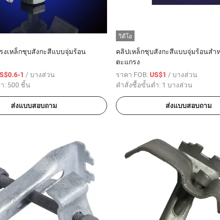
วิดีโอ
งเหล็กชุบสังกะสีแบบจุ่มร้อน
คลิปเหล็กชุบสังกะสีแบบจุ่มร้อนสำห
ตะแกรง
/ บางส่วน
ราคา FOB:
/ บางส่วน
S$0.6-1
US$1
่ำ:
500 ชิ้น
คำสั่งซื้อขั้นต่ำ:
1 บางส่วน
ส่งแบบสอบถาม
ส่งแบบสอบถาม