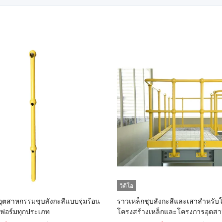
วิดีโอ
ุตสาหกรรมชุบสังกะสีแบบจุ่มร้อน
ราวเหล็กชุบสังกะสีและเสาสำหรั
ฟอร์มทุกประเภท
โครงสร้างเหล็กและโครงการอุตส