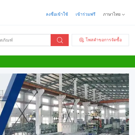
ลงชื่อเข้าใช้
เข้าร่วมฟรี
ภาษาไทย
โพสคำขอการจัดซื้อ