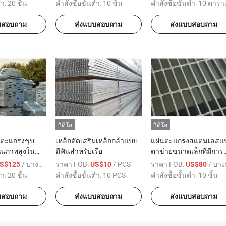
่ำ:
20 ชิ้น
คำสั่งซื้อขั้นต่ำ:
10 ชิ้น
คำสั่งซื้อขั้นต่ำ:
10 ตารางเม
บสอบถาม
ส่งแบบสอบถาม
ส่งแบบสอบถาม
วิดีโอ
วิดีโอ
กตะแกรงชุบ
เหล็กดัดเสริมเหล็กกล้าแบบ
แผ่นตะแกรงสแตนเลสแ
คุณภาพสูงใน
มีฟันสำหรับเรือ
ตาข่ายขนาดเล็กที่มีการ
เคลือบป้องกันการเกิด
/ บางส่วน
ราคา FOB:
/ PCS
ราคา FOB:
/ บางส่
S$125
US$10
US$80
ออกซิเดชัน
่ำ:
20 ชิ้น
คำสั่งซื้อขั้นต่ำ:
10 PCS
คำสั่งซื้อขั้นต่ำ:
10 ชิ้น
บสอบถาม
ส่งแบบสอบถาม
ส่งแบบสอบถาม