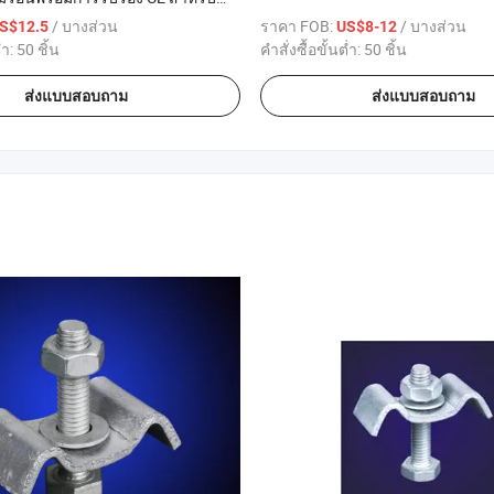
หล็กในอาคาร
/ บางส่วน
ราคา FOB:
/ บางส่วน
S$12.5
US$8-12
่ำ:
50 ชิ้น
คำสั่งซื้อขั้นต่ำ:
50 ชิ้น
ส่งแบบสอบถาม
ส่งแบบสอบถาม