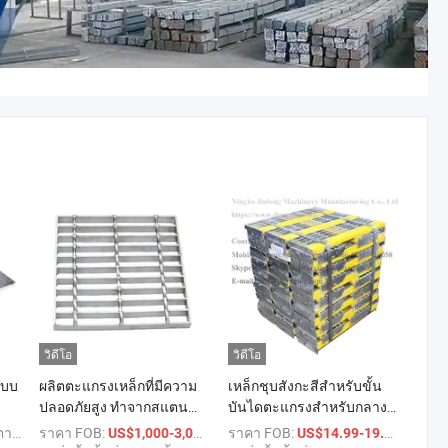
วิดีโอ
วิดีโอ
แบบ
ผลิตตะแกรงเหล็กที่มีความ
เหล็กชุบสังกะสีสำหรับขั้น
ปลอดภัยสูง ทำจากสแตน
บันไดตะแกรงสำหรับกลาง
เลสเคลือบสังกะสีแบบเปิด
แจ้ง
งเมตร
ราคา FOB:
/ บางส่วน
ราคา FOB:
/ PCS
US$1,000-3,000
US$14.99-19.99