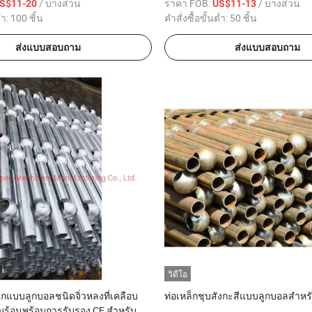
/ บางส่วน
ราคา FOB:
/ บางส่วน
S$11-20
US$11-13
่ำ:
100 ชิ้น
คำสั่งซื้อขั้นต่ำ:
50 ชิ้น
ส่งแบบสอบถาม
ส่งแบบสอบถาม
วิดีโอ
ตกแบบลูกบอลชนิดจิ่วหลงที่เคลือบ
ท่อเหล็กชุบสังกะสีแบบลูกบอลสำหร
่มร้อนพร้อมการรับรอง CE สำหรับ