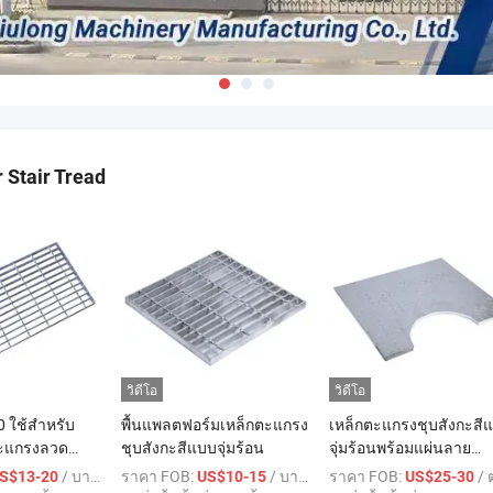
r Stair Tread
วิดีโอ
วิดีโอ
 ใช้สำหรับ
พื้นแพลตฟอร์มเหล็กตะแกรง
เหล็กตะแกรงชุบสังกะสี
ตะแกรงลวด
ชุบสังกะสีแบบจุ่มร้อน
จุ่มร้อนพร้อมแผ่นลาย
ฟัน
สำหรับทางเดิน
/ บางส่วน
ราคา FOB:
/ บางส่วน
ราคา FOB:
/ ตารา
S$13-20
US$10-15
US$25-30