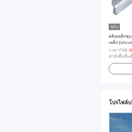
วิดีโอ
คลิปเหล็กชุ
เหล็ก (ประเ
ราคา FOB:
U
คำสั่งซื้อขั้นต
โปรไฟล์บร