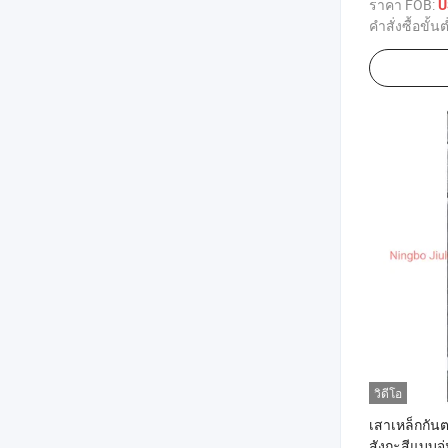
ราคา FOB:
U
คำสั่งซื้อขั้นต
วิดีโอ
เสาเหล็กกัน
สังกะสีแบบจุ