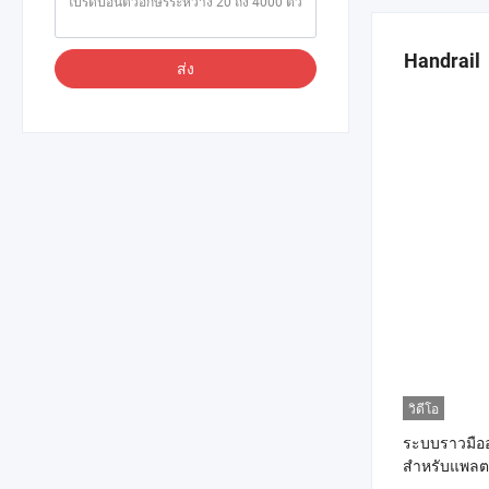
Handrail
ส่ง
วิดีโอ
ระบบราวมืออ
สำหรับแพลต